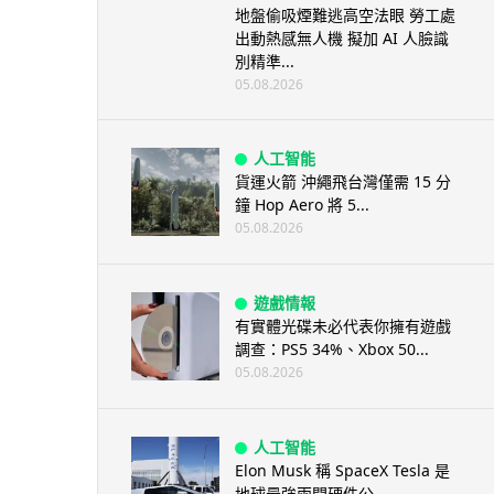
地盤偷吸煙難逃高空法眼 勞工處
出動熱感無人機 擬加 AI 人臉識
別精準...
05.08.2026
人工智能
貨運火箭 沖繩飛台灣僅需 15 分
鐘 Hop Aero 將 5...
05.08.2026
遊戲情報
有實體光碟未必代表你擁有遊戲
調查：PS5 34%、Xbox 50...
05.08.2026
人工智能
Elon Musk 稱 SpaceX Tesla 是
地球最強兩間硬件公...