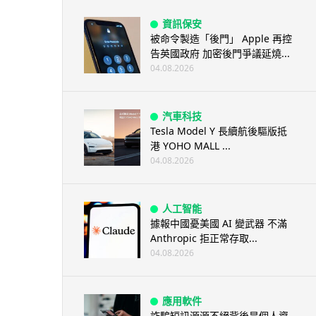
資訊保安
被命令製造「後門」 Apple 再控
告英國政府 加密後門爭議延燒...
04.08.2026
汽車科技
Tesla Model Y 長續航後驅版抵
港 YOHO MALL ...
04.08.2026
人工智能
據報中國憂美國 AI 變武器 不滿
Anthropic 拒正常存取...
04.08.2026
應用軟件
詐騙短訊源源不絕背後是個人資