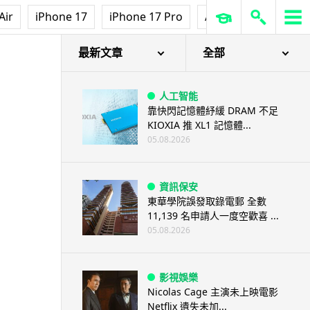
Air
iPhone 17
iPhone 17 Pro
AirPods Pro 3
Ap
最新文章
全部
人工智能
靠快閃記憶體紓緩 DRAM 不足
KIOXIA 推 XL1 記憶體...
05.08.2026
資訊保安
東華學院誤發取錄電郵 全數
11,139 名申請人一度空歡喜 ...
05.08.2026
影視娛樂
Nicolas Cage 主演未上映電影
Netflix 遺失未加...