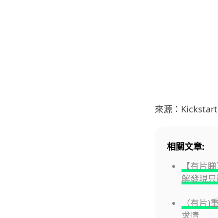
來源：Kickstart
相關文章:
【有片睇】
解發現只裝
（有片)
求情