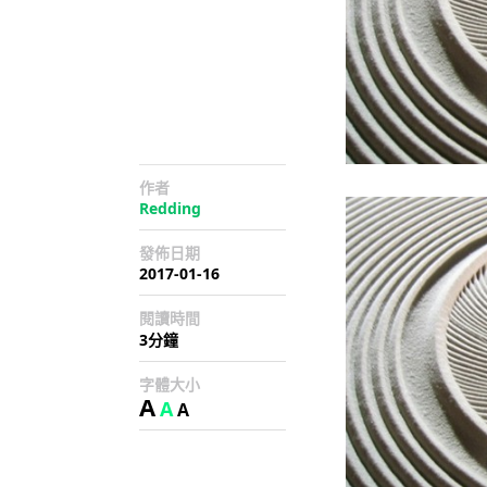
作者
Redding
發佈日期
2017-01-16
閱讀時間
3分鐘
字體大小
A
A
A