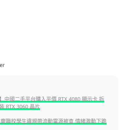
er
中國二手平台購入平價 RTX 4080 顯示卡 拆
 RTX 3060 晶片
重慶職校學生違規帶流動電源被查 情緒激動下跪