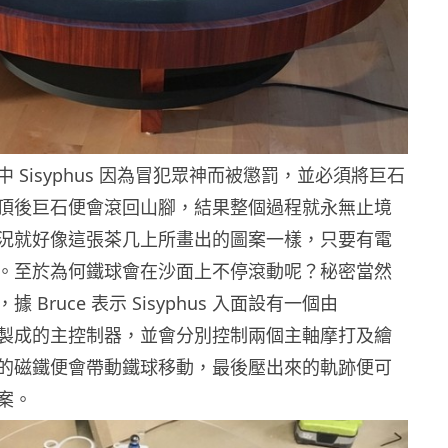
 Sisyphus 因為冒犯眾神而被懲罰，並必須將巨石
頂後巨石便會滾回山腳，結果整個過程就永無止境
況就好像這張茶几上所畫出的圖案一樣，只要有電
。至於為何鐵球會在沙面上不停滾動呢？秘密當然
 Bruce 表示 Sisyphus 入面設有一個由
 Pi 3 製成的主控制器，並會分別控制兩個主軸摩打及繪
的磁鐵便會帶動鐵球移動，最後壓出來的軌跡便可
案。