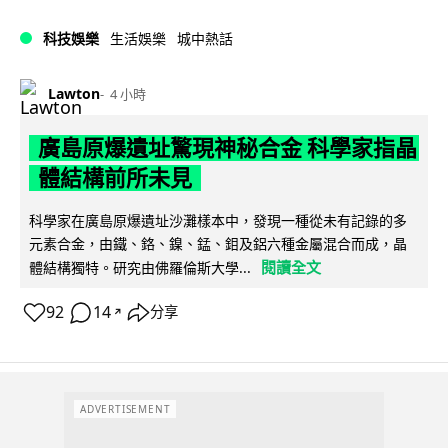
科技娛樂
生活娛樂
城中熱話
Lawton
4 小時
廣島原爆遺址驚現神秘合金 科學家指晶
體結構前所未見
科學家在廣島原爆遺址沙灘樣本中，發現一種從未有記錄的多
元素合金，由鐵、鉻、鎳、錳、鉬及鋁六種金屬混合而成，晶
閱讀全文
體結構獨特。研究由佛羅倫斯大學...
92
14
分享
↗
ADVERTISEMENT