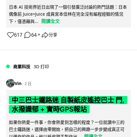
日本 AI 技術界近日出現了一個引發廣泛討論的熱門話題：日本
偶像前 Juice=Juice 成員宮本佳林在完全沒有編程經驗的情況
閱讀全文
下，僅憑藉與...
617
64
分享
↗
商業科技
3D 打印
Vin
2 日
中三巴士鐵路迷 自製紙皮遙控巴士 門,
水撥識郁 + 實時GPS報站
如果你熱愛一件事，你會熱愛到怎樣的程度？一位就讀中三的
巴士鐵路迷，選擇由零開始，把自己的興趣一步步變成真正可
閱讀全文
以運作的作品。他以紙皮親手製作出...