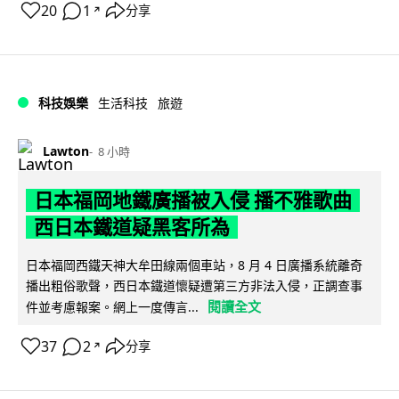
20
1
分享
↗
科技娛樂
生活科技
旅遊
Lawton
8 小時
日本福岡地鐵廣播被入侵 播不雅歌曲
西日本鐵道疑黑客所為
日本福岡西鐵天神大牟田線兩個車站，8 月 4 日廣播系統離奇
播出粗俗歌聲，西日本鐵道懷疑遭第三方非法入侵，正調查事
閱讀全文
件並考慮報案。網上一度傳言...
37
2
分享
↗