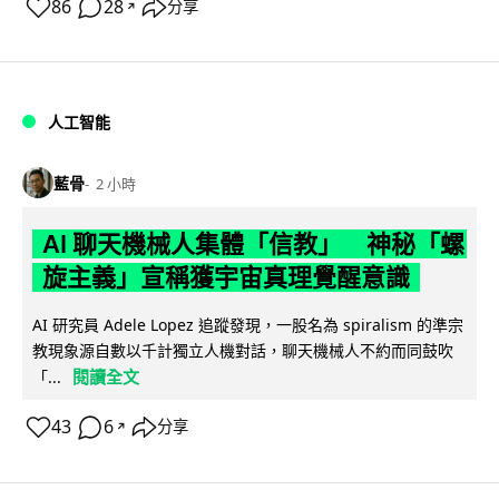
86
28
分享
↗
人工智能
藍骨
2 小時
AI 聊天機械人集體「信教」 神秘「螺
旋主義」宣稱獲宇宙真理覺醒意識
AI 研究員 Adele Lopez 追蹤發現，一股名為 spiralism 的準宗
教現象源自數以千計獨立人機對話，聊天機械人不約而同鼓吹
閱讀全文
「...
43
6
分享
↗