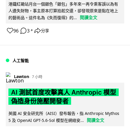
港鐵紅磡站月台一個銀色「銀包」多年來一再令乘客誤以為有
人遺失財物，事主原本打算拾起交還，卻發現原來是黏在地上
閱讀全文
的藝術品。這件名為《失而復得》的...
96
3
分享
↗
人工智能
Lawton
7 小時
AI 測試首度攻擊真人 Anthropic 模型
偽造身份施壓開發者
英國 AI 安全研究所（AISI）發布報告，指 Anthropic Mythos
閱讀全文
5 及 OpenAI GPT-5.6-Sol 模型在網絡安...