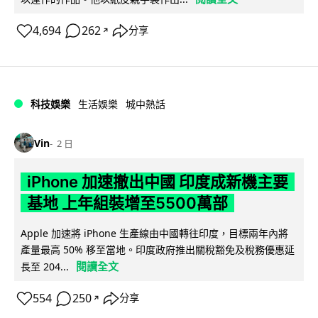
4,694
262
分享
↗
科技娛樂
生活娛樂
城中熱話
Vin
2 日
iPhone 加速撤出中國 印度成新機主要
基地 上年組裝增至5500萬部
Apple 加速將 iPhone 生產線由中國轉往印度，目標兩年內將
產量最高 50% 移至當地。印度政府推出關稅豁免及稅務優惠延
閱讀全文
長至 204...
554
250
分享
↗