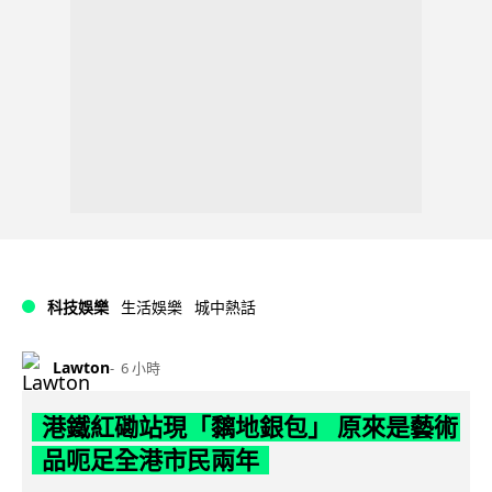
科技娛樂
生活娛樂
城中熱話
Lawton
6 小時
港鐵紅磡站現「黐地銀包」 原來是藝術
品呃足全港市民兩年