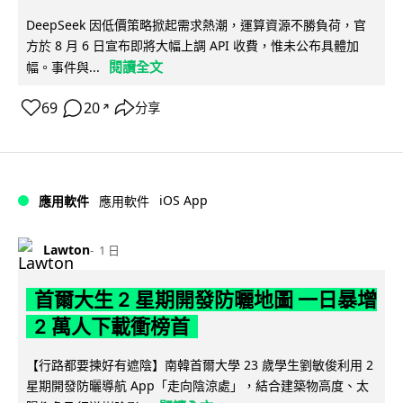
DeepSeek 因低價策略掀起需求熱潮，運算資源不勝負荷，官
方於 8 月 6 日宣布即將大幅上調 API 收費，惟未公布具體加
閱讀全文
幅。事件與...
69
20
分享
↗
iOS App
應用軟件
應用軟件
Lawton
1 日
首爾大生 2 星期開發防曬地圖 一日暴增
2 萬人下載衝榜首
【行路都要揀好有遮陰】南韓首爾大學 23 歲學生劉敏俊利用 2
星期開發防曬導航 App「走向陰涼處」，結合建築物高度、太