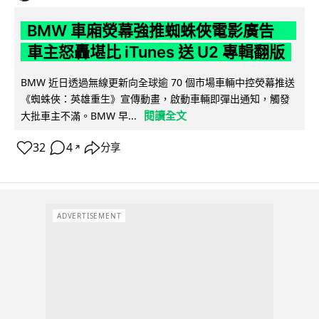
BMW 車廂熒幕強推蜘蛛俠電影廣告
車主怒轟堪比 iTunes 送 U2 專輯翻版
BMW 近日透過無線更新向全球逾 70 個市場車輛中控熒幕推送
《蜘蛛俠：英雄重生》宣傳動畫，啟動車輛即彈出通知，觸發
閱讀全文
大批車主不滿。BMW 早...
32
4
分享
↗
ADVERTISEMENT