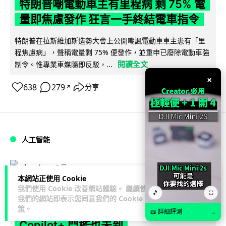
特朗普嘲電動車主有里程病 剩 75% 電
量即焦慮發作 狂言一手終結電車指令
特朗普在拉斯維加斯造勢大會上公開嘲諷電動車車主患有「里
程焦慮病」，聲稱電量剩 75% 便發作，並重申已廢除電動車強
閱讀全文
制令。惟專業車媒隨即反駁，...
×
638
279
分享
↗
人工智能
Lawton
2 日
本網站正使用 Cookie
我們使用 Cookie 改善網站體驗。 繼續使用
微軟刪走 32GB RAM 遊戲建議 分析:
🎵
⛶
我們的網站即表示您同意我們的
Cookie 政
為 8GB Surface 銷售鋪路 連自家
策
。
📖 詳細評測
→
Copilot+ 門檻也未到