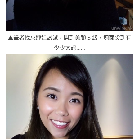
▲筆者找來娜姐試試，開到美顏 3 級，塊面尖到有
少少太誇……