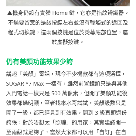
▲機身仍設有實體 Home 鍵，它亦是指紋辨識器。
不過要留意的是該按鍵左右並沒有輕觸式的返回及
程式切換鍵，這兩個按鍵是位於熒幕底部位置，屬
於虛擬按鍵。
仍有美顏功能效果少誇
講起「美顏」電話，現今不少機款都有這項選擇，
SUGAR Y7 Max 一樣有，雖然前置鏡頭只是與其他
入門電話一樣只是 500 萬像素，但開了美顏功能後
效果都幾明顯，筆者找來水哥試試，美顏級數只是
開了一級，都已經見到有效果，開到 3 級直頭過份
誇張，對於唔想太「照騙」的用家，其實建議開一
至兩級就足夠了，當然大家都可以用「自訂」在自