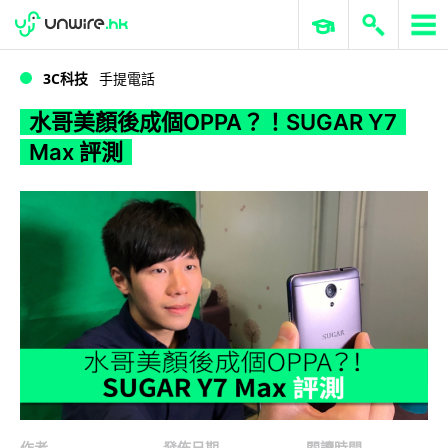
WWDC 2026
GenAI 與雲端科技專區
ERP 與商業 AI
水哥美顏後成個OPPA？！SUGAR Y7 Max 評測
3C科技
手提電話
水哥美顏後成個OPPA？！SUGAR Y7
Max 評測
作者
發佈日期
閱讀時間