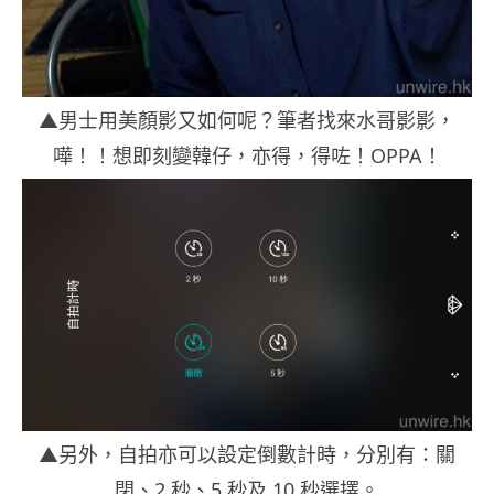
▲男士用美顏影又如何呢？筆者找來水哥影影，
嘩！！想即刻變韓仔，亦得，得咗！OPPA！
▲另外，自拍亦可以設定倒數計時，分別有：關
閉、2 秒、5 秒及 10 秒選擇。