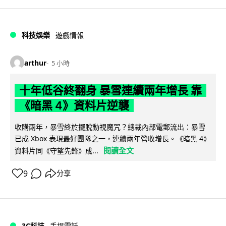
科技娛樂
遊戲情報
arthur
5 小時
十年低谷終翻身 暴雪連續兩年增長 靠
《暗黑 4》資料片逆襲
收購兩年，暴雪終於擺脫動視魔咒？總裁內部電郵流出：暴雪
已成 Xbox 表現最好團隊之一，連續兩年營收增長。《暗黑 4》
閱讀全文
資料片同《守望先鋒》成...
9
分享
3C科技
手提電話