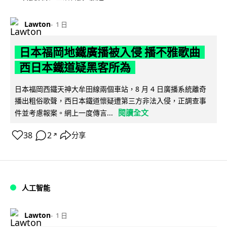
Lawton
1 日
日本福岡地鐵廣播被入侵 播不雅歌曲
西日本鐵道疑黑客所為
日本福岡西鐵天神大牟田線兩個車站，8 月 4 日廣播系統離奇
播出粗俗歌聲，西日本鐵道懷疑遭第三方非法入侵，正調查事
閱讀全文
件並考慮報案。網上一度傳言...
38
2
分享
↗
人工智能
Lawton
1 日