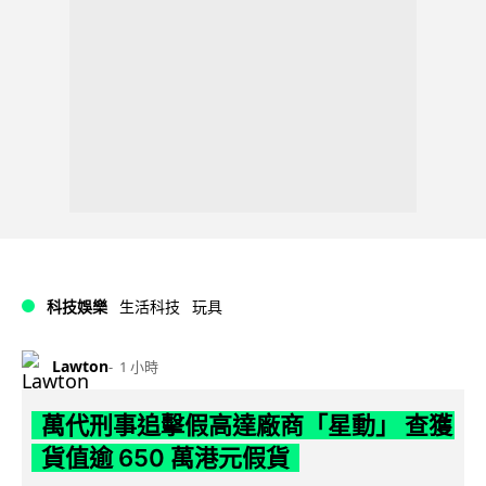
科技娛樂
生活科技
玩具
Lawton
1 小時
萬代刑事追擊假高達廠商「星動」 查獲
貨值逾 650 萬港元假貨