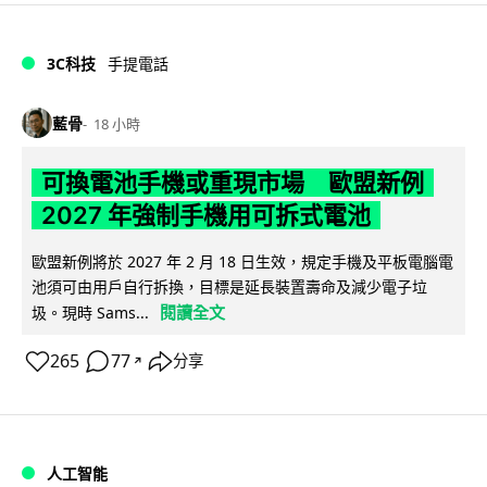
3C科技
手提電話
藍骨
18 小時
可換電池手機或重現市場 歐盟新例
2027 年強制手機用可拆式電池
歐盟新例將於 2027 年 2 月 18 日生效，規定手機及平板電腦電
池須可由用戶自行拆換，目標是延長裝置壽命及減少電子垃
閱讀全文
圾。現時 Sams...
265
77
分享
↗
人工智能