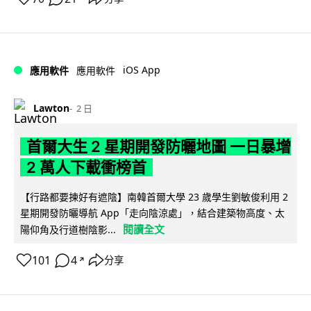
iOS App
應用軟件
應用軟件
Lawton
2 日
首爾大生 2 星期開發防曬地圖 一日暴增
2 萬人下載衝榜首
【行路都要揀好有遮陰】南韓首爾大學 23 歲學生劉敏俊利用 2
星期開發防曬導航 App「走向陰涼處」，結合建築物高度、太
閱讀全文
陽仰角及行道樹陰影...
101
4
分享
↗