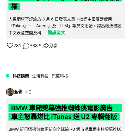
權
人民網旗下評論於 8 月 6 日發表文章，批評中國廣泛使用
「Token」、「Agent」及「LLM」等英文術語，認為做法侵蝕
閱讀全文
中文表意空間及科...
781
338
分享
↗
科技娛樂
生活科技
汽車科技
藍骨
1 日
BMW 車廂熒幕強推蜘蛛俠電影廣告
車主怒轟堪比 iTunes 送 U2 專輯翻版
BMW 近日透過無線更新向全球逾 70 個市場車輛中控熒幕推送