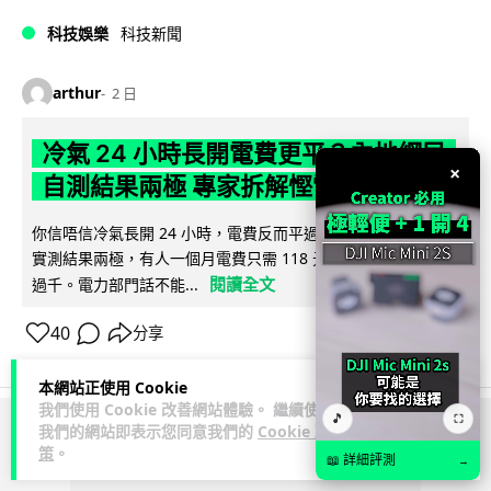
科技娛樂
科技新聞
arthur
2 日
冷氣 24 小時長開電費更平？內地網民
×
自測結果兩極 專家拆解慳電邏輯
你信唔信冷氣長開 24 小時，電費反而平過開開關關？內地網民
實測結果兩極，有人一個月電費只需 118 元人民幣，有人飆到
閱讀全文
過千。電力部門話不能...
40
分享
本網站正使用 Cookie
我們使用 Cookie 改善網站體驗。 繼續使用
🎵
⛶
我們的網站即表示您同意我們的
Cookie 政
ADVERTISEMENT
策
。
📖 詳細評測
→