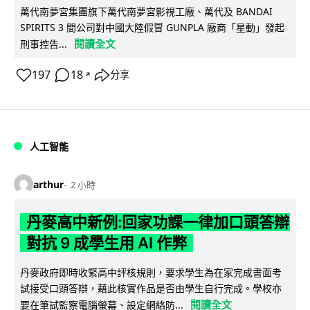
萬代南夢宮集團旗下萬代南夢宮影視工廠、萬代及 BANDAI
SPIRITS 3 間公司對中國大陸假冒 GUNPLA 廠商「星動」發起
閱讀全文
刑事控告...
197
18
分享
↗
人工智能
arthur
2 小時
丹麥高中新例:回家功課一律加口頭答辯
對抗 9 成學生用 AI 作弊
丹麥政府即時收緊高中評核規則，要求學生為在家完成書面考
試接受口頭答辯，藉此核實作品是否由學生自行完成。學校亦
閱讀全文
要在筆試監察電腦螢幕、設定網絡防...