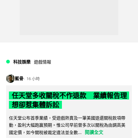
科技娛樂
遊戲情報
藍骨
16 小時
任天堂多收關稅不作退款 業績報告理
想卻惹集體訴訟
任天堂公布首季業績，受遊戲熱賣及一筆美國退還關稅款項帶
動，盈利大幅跑贏預期。惟公司早前曾多次以關稅為由調高美
閱讀全文
國定價，如今關稅被裁定違法並全數...