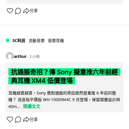
分享
3C科技
流動音樂
音樂耳機
arthur
3 小時
抗通脹奇招？傳 Sony 擬重推六年前經
典耳機 XM4 低價登場
耳機越賣越貴，Sony 應對通脹的奇招居然是重推 6 年前的舊
機？ 消息指平價版 WH-1000XM4C 9 月登場，保留摺疊設計與
閱讀全文
40m...
分享