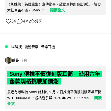
《蜘蛛俠：英雄重生》宣傳動畫，啟動車輛即彈出通知，觸發
閱讀全文
大批車主不滿。BMW 早...
34
4
分享
↗
3C科技
流動音樂
音樂耳機
藍骨
1 日
Sony 傳推平價復刻版耳筒 沿用六年
舊款規格挑戰加價潮
最近有爆料指 Sony 計劃於 9 月 7 日推出平價復刻版降噪耳機
閱讀
WH-1000XM4C，規格幾乎與 2020 年 WH-1000XM4...
全文