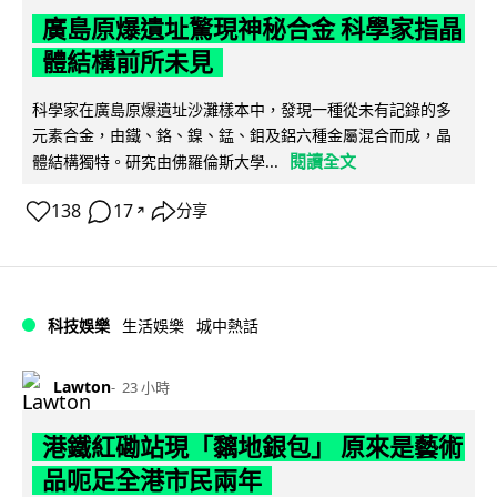
廣島原爆遺址驚現神秘合金 科學家指晶
體結構前所未見
科學家在廣島原爆遺址沙灘樣本中，發現一種從未有記錄的多
元素合金，由鐵、鉻、鎳、錳、鉬及鋁六種金屬混合而成，晶
閱讀全文
體結構獨特。研究由佛羅倫斯大學...
138
17
分享
↗
科技娛樂
生活娛樂
城中熱話
Lawton
23 小時
港鐵紅磡站現「黐地銀包」 原來是藝術
品呃足全港市民兩年