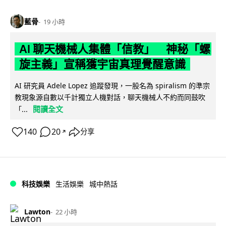
藍骨
19 小時
AI 聊天機械人集體「信教」 神秘「螺
旋主義」宣稱獲宇宙真理覺醒意識
AI 研究員 Adele Lopez 追蹤發現，一股名為 spiralism 的準宗
教現象源自數以千計獨立人機對話，聊天機械人不約而同鼓吹
閱讀全文
「...
140
20
分享
↗
科技娛樂
生活娛樂
城中熱話
Lawton
22 小時