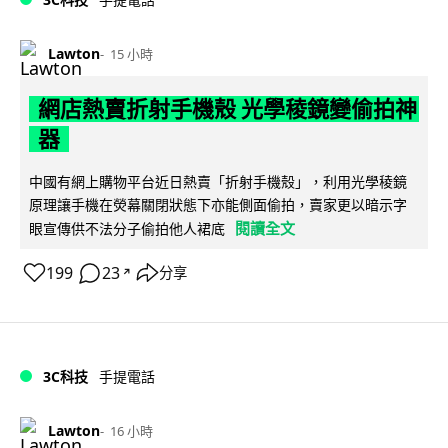
Lawton
15 小時
網店熱賣折射手機殼 光學稜鏡變偷拍神
器
中國有網上購物平台近日熱賣「折射手機殼」，利用光學稜鏡
原理讓手機在熒幕關閉狀態下亦能側面偷拍，賣家更以暗示字
閱讀全文
眼宣傳供不法分子偷拍他人裙底
199
23
分享
↗
3C科技
手提電話
Lawton
16 小時