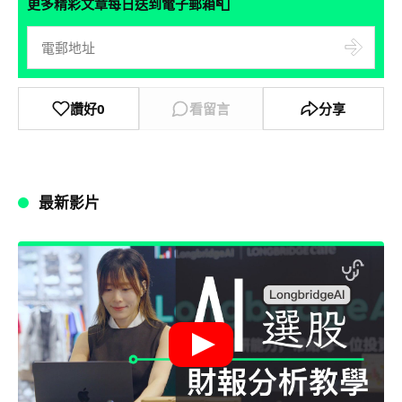
📮
更多精彩文章每日送到電子郵箱
讚好
0
看留言
分享
最新影片