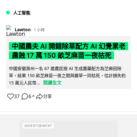
人工智能
Lawton
1 小時
中國農夫 AI 開錯除草配方 AI 幻覺累老
農蝕 17 萬 150 畝芝麻苗一夜枯死
中國安徽滁州一名 67 歲農民按 AI 生成農藥配方為芝麻田除
草，結果 150 畝芝麻苗一夜之間與雜草一同枯死，估計損失約
閱讀全文
15 萬元人民幣...
37
6
分享
↗
ADVERTISEMENT