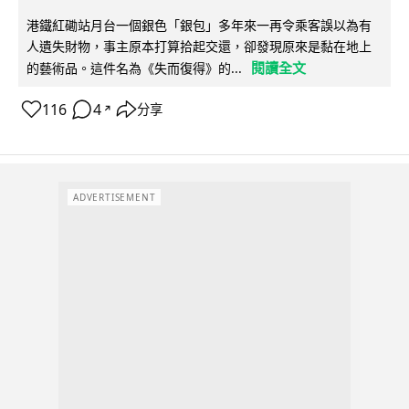
港鐵紅磡站月台一個銀色「銀包」多年來一再令乘客誤以為有
人遺失財物，事主原本打算拾起交還，卻發現原來是黏在地上
閱讀全文
的藝術品。這件名為《失而復得》的...
116
4
分享
↗
ADVERTISEMENT