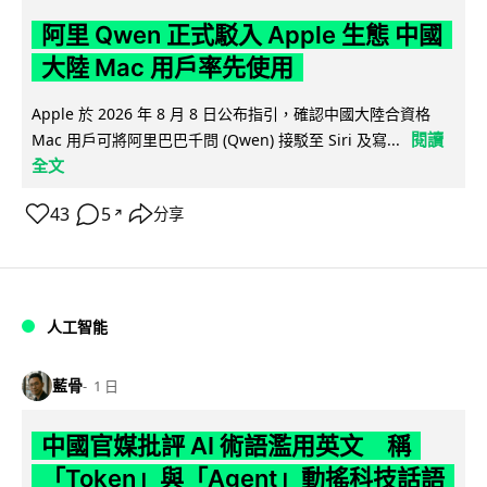
阿里 Qwen 正式駁入 Apple 生態 中國
大陸 Mac 用戶率先使用
Apple 於 2026 年 8 月 8 日公布指引，確認中國大陸合資格
閱讀
Mac 用戶可將阿里巴巴千問 (Qwen) 接駁至 Siri 及寫...
全文
43
5
分享
↗
人工智能
藍骨
1 日
中國官媒批評 AI 術語濫用英文 稱
「Token」與「Agent」動搖科技話語