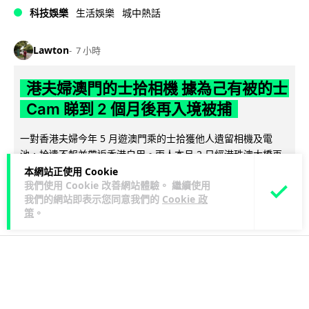
科技娛樂
生活娛樂
城中熱話
Lawton
7 小時
港夫婦澳門的士拾相機 據為己有被的士
Cam 睇到 2 個月後再入境被捕
一對香港夫婦今年 5 月遊澳門乘的士拾獲他人遺留相機及電
池，拾遺不報並帶返香港自用。兩人本月 2 日經港珠澳大橋再
閱讀全文
次入境澳門時，被治安警察局...
本網站正使用 Cookie
我們使用 Cookie 改善網站體驗。 繼續使用
我們的網站即表示您同意我們的
Cookie 政
376
56
分享
↗
策
。
3C科技
家居無線