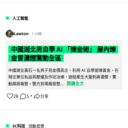
人工智能
Lawton
1 小時
中國湖北男自學 AI 「煉金術」 屋內煉
金冒濃煙驚動全區
中國湖北黃石一名男子見金價高企，利用 AI 自學提煉黃金，在
租住單位私設高壓爐及作坊冶煉，過程產生大量刺鼻濃煙，驚
閱讀全文
動鄰居報警。警方到場揭發整...
28
5
分享
↗
3C科技
流動音樂