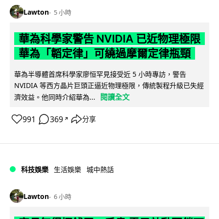
Lawton
5 小時
華為科學家警告 NVIDIA 已近物理極限
華為「韜定律」可繞過摩爾定律瓶頸
華為半導體首席科學家廖恒罕見接受近 5 小時專訪，警告
NVIDIA 等西方晶片巨頭正逼近物理極限，傳統製程升級已失經
閱讀全文
濟效益。他同時介紹華為...
991
369
分享
↗
科技娛樂
生活娛樂
城中熱話
Lawton
6 小時