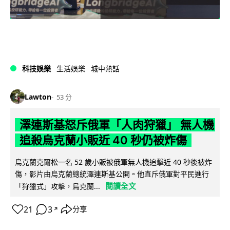
科技娛樂
生活娛樂
城中熱話
Lawton
53 分
澤連斯基怒斥俄軍「人肉狩獵」 無人機
追殺烏克蘭小販近 40 秒仍被炸傷
烏克蘭克爾松一名 52 歲小販被俄軍無人機追擊近 40 秒後被炸
傷，影片由烏克蘭總統澤連斯基公開。他直斥俄軍對平民進行
閱讀全文
「狩獵式」攻擊，烏克蘭...
21
3
分享
↗