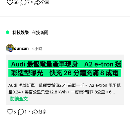
66
7
分享
↗
科技娛樂
科技新聞
duncan
4 小時
Audi 最慳電量產車現身 A2 e-tron 迷
彩造型曝光 快充 26 分鐘充滿 8 成電
Audi 呢部新車，能耗竟然係25年前嘅一半。 A2 e-tron 風阻低
至0.24，每百公里只需12.8 kWh，一度電行到7.8公里。6...
閱讀全文
5
1
分享
↗