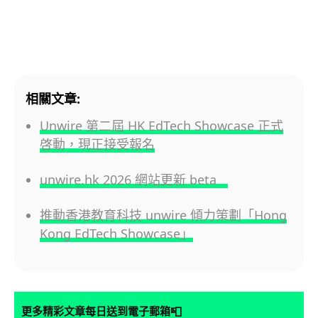
相關文章:
Unwire 第二屆 HK EdTech Showcase 正式
啓動，現正接受報名
unwire.hk 2026 網站更新 beta
推動香港教育科技 unwire 傾力策劃「Hong
Kong EdTech Showcase」
📮
更多精彩文章每日送到電子郵箱