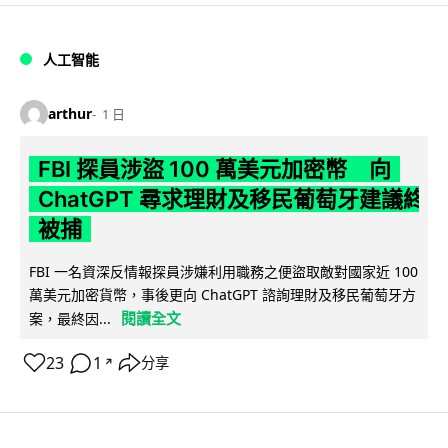
人工智能
arthur
1 日
FBI 探員涉盜 100 萬美元加密幣 向
ChatGPT 尋求理財及移民葡萄牙建議終
被捕
FBI 一名資深反情報探員涉嫌利用職務之便盜取敵對國家近 100
萬美元加密貨幣，事後更向 ChatGPT 諮詢理財及移民葡萄牙方
閱讀全文
案，最終因...
23
1
分享
↗