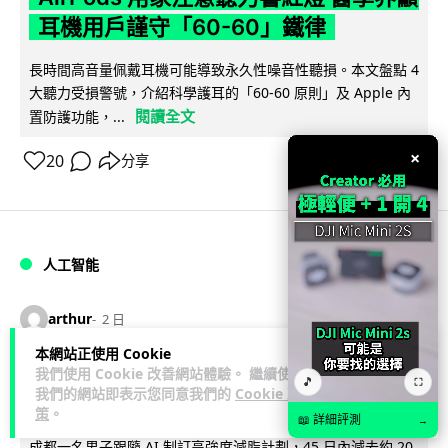
耳機用戶謹守「60-60」鐵律
長時間高音量佩戴耳機可能導致永久性噪音性聽損。本文盤點 4
大聽力受損警號，介紹科學護耳的「60-60 原則」及 Apple 內
閱讀全文
置防護功能，...
×
20
分享
人工智能
arthur
2 日
本網站正使用 Cookie
AI 減肥餐單配合高強度操練 成都男
我們使用 Cookie 改善網站體驗。 繼續使用
🎵
⛶
我們的網站即表示您同意我們的
Cookie 政
45 日減 20 公斤後多器官衰竭
策
。
📖 詳細評測
→
成都一名男子跟隨 AI 制訂高強度減脂計劃，45 日內減去約 20