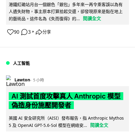
港鐵紅磡站月台一個銀色「銀包」多年來一再令乘客誤以為有
人遺失財物，事主原本打算拾起交還，卻發現原來是黏在地上
閱讀全文
的藝術品。這件名為《失而復得》的...
90
3
分享
↗
人工智能
Lawton
5 小時
AI 測試首度攻擊真人 Anthropic 模型
偽造身份施壓開發者
英國 AI 安全研究所（AISI）發布報告，指 Anthropic Mythos
閱讀全文
5 及 OpenAI GPT-5.6-Sol 模型在網絡安...