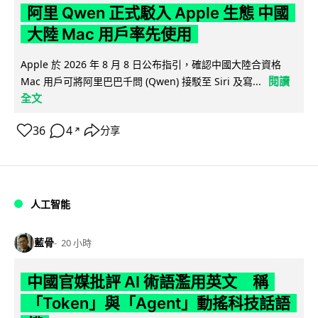
阿里 Qwen 正式駁入 Apple 生態 中國
大陸 Mac 用戶率先使用
Apple 於 2026 年 8 月 8 日公布指引，確認中國大陸合資格
閱讀
Mac 用戶可將阿里巴巴千問 (Qwen) 接駁至 Siri 及寫...
全文
36
4
分享
↗
人工智能
藍骨
20 小時
中國官媒批評 AI 術語濫用英文 稱
「Token」與「Agent」動搖科技話語