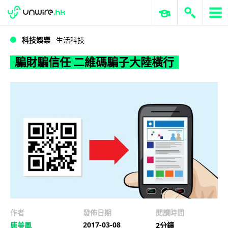
WWDC 2026
GenAI 與雲端科技專區
ERP 與商業 AI
騙財騙信任 二維碼騙子大陸橫行
科技娛樂
生活科技
騙財騙信任 二維碼騙子大陸橫行
作者
發佈日期
閱讀時間
2017-03-08
唐美鳳
2分鐘