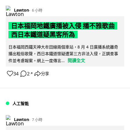
Lawton
6 小時
日本福岡地鐵廣播被入侵 播不雅歌曲
西日本鐵道疑黑客所為
日本福岡西鐵天神大牟田線兩個車站，8 月 4 日廣播系統離奇
播出粗俗歌聲，西日本鐵道懷疑遭第三方非法入侵，正調查事
閱讀全文
件並考慮報案。網上一度傳言...
34
2
分享
↗
人工智能
Lawton
7 小時