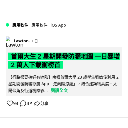
iOS App
應用軟件
應用軟件
Lawton
1 日
首爾大生 2 星期開發防曬地圖 一日暴增
2 萬人下載衝榜首
【行路都要揀好有遮陰】南韓首爾大學 23 歲學生劉敏俊利用 2
星期開發防曬導航 App「走向陰涼處」，結合建築物高度、太
閱讀全文
陽仰角及行道樹陰影...
94
4
分享
↗