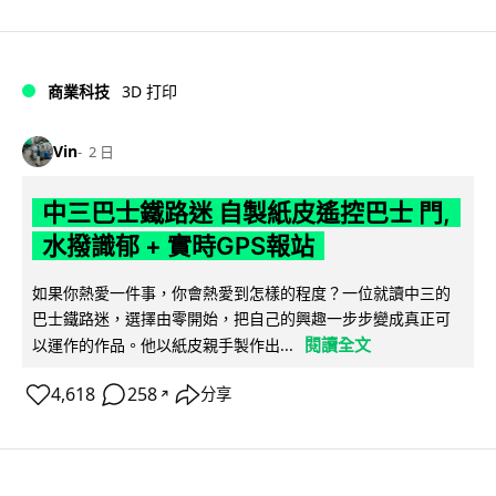
商業科技
3D 打印
Vin
2 日
中三巴士鐵路迷 自製紙皮遙控巴士 門,
水撥識郁 + 實時GPS報站
如果你熱愛一件事，你會熱愛到怎樣的程度？一位就讀中三的
巴士鐵路迷，選擇由零開始，把自己的興趣一步步變成真正可
閱讀全文
以運作的作品。他以紙皮親手製作出...
4,618
258
分享
↗