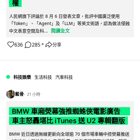
權
人民網旗下評論於 8 月 6 日發表文章，批評中國廣泛使用
「Token」、「Agent」及「LLM」等英文術語，認為做法侵蝕
閱讀全文
中文表意空間及科...
636
285
分享
↗
科技娛樂
生活科技
汽車科技
藍骨
21 小時
BMW 車廂熒幕強推蜘蛛俠電影廣告
車主怒轟堪比 iTunes 送 U2 專輯翻版
BMW 近日透過無線更新向全球逾 70 個市場車輛中控熒幕推送