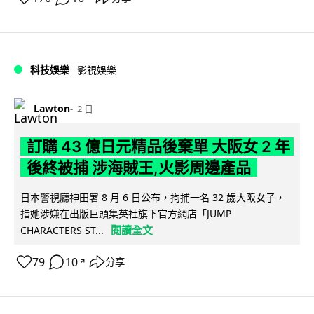
科技娛樂
影視娛樂
Lawton
2 日
訂購 43 億日元精品後棄單 大阪女 2 年
後終被捕 涉海賊王,火影周邊產品
日本警視廳神田署 8 月 6 日公布，拘捕一名 32 歲大阪女子，
指她涉嫌在出版巨頭集英社旗下官方網店「JUMP
閱讀全文
CHARACTERS ST...
79
10
分享
↗