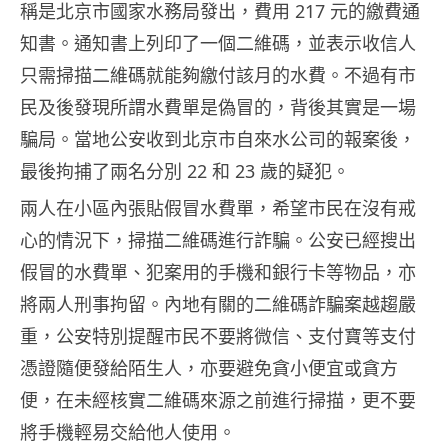
稱是北京市國家水務局發出，費用 217 元的繳費通
知書。通知書上列印了一個二維碼，並表示收信人
只需掃描二維碼就能夠繳付該月的水費。不過有市
民及後發現所謂水費單是偽冒的，背後其實是一場
騙局。當地公安收到北京市自來水公司的報案後，
最後拘捕了兩名分別 22 和 23 歲的疑犯。
兩人在小區內張貼假冒水費單，希望市民在沒有戒
心的情況下，掃描二維碼進行詐騙。公安已經搜出
假冒的水費單、犯案用的手機和銀行卡等物品，亦
將兩人刑事拘留。內地有關的二維碼詐騙案越趨嚴
重，公安特別提醒市民不要將微信、支付寶等支付
憑證隨便發給陌生人，亦要避免貪小便宜或貪方
便，在未經核實二維碼來源之前進行掃描，更不要
將手機輕易交給他人使用。