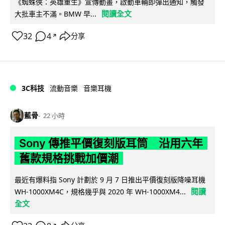
《蜘蛛俠：英雄重生》宣傳動畫，啟動車輛即彈出通知，觸發
閱讀全文
大批車主不滿。BMW 早...
32
4
分享
↗
3C科技
流動音樂
音樂耳機
藍骨
22 小時
Sony 傳推平價復刻版耳筒 沿用六年
舊款規格挑戰加價潮
最近有爆料指 Sony 計劃於 9 月 7 日推出平價復刻版降噪耳機
閱讀
WH-1000XM4C，規格幾乎與 2020 年 WH-1000XM4...
全文