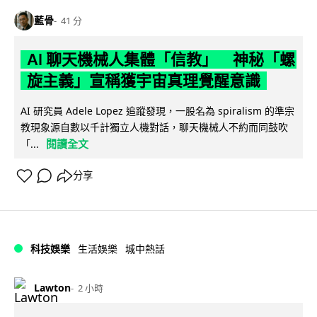
藍骨
41 分
AI 聊天機械人集體「信教」 神秘「螺
旋主義」宣稱獲宇宙真理覺醒意識
AI 研究員 Adele Lopez 追蹤發現，一股名為 spiralism 的準宗
教現象源自數以千計獨立人機對話，聊天機械人不約而同鼓吹
閱讀全文
「...
分享
科技娛樂
生活娛樂
城中熱話
Lawton
2 小時