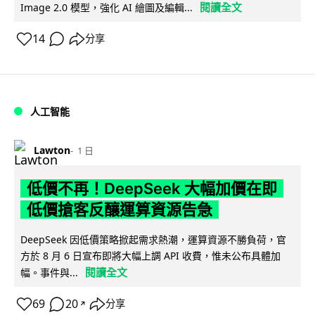
閱讀全文
Image 2.0 模型，強化 AI 繪圖及編輯...
14
分享
人工智能
Lawton
1 日
低價不再！DeepSeek 大幅加價在即
低價搶客反釀運算資源告急
DeepSeek 因低價策略掀起需求熱潮，運算資源不勝負荷，官
方於 8 月 6 日宣布即將大幅上調 API 收費，惟未公布具體加
閱讀全文
幅。事件與...
69
20
分享
↗