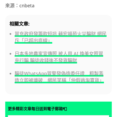
來源：cnbeta
相關文章:
冒充政府發籌款短訊 藉宏福苑火災騙財 網民
斥「已超出底線」
日本多地農家宣傳照 被人用 AI 換美女照冒
充行騙 騙徒收錢後不發貨騙財
騙徒WhatsApp冒警發偽造委任證 粗製濫
造立即被識破 網民笑稱「仲假過淘寶貨」
📮
更多精彩文章每日送到電子郵箱