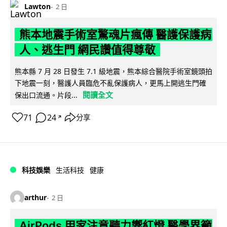
Lawton
2 日
熊本地震手術室驚魂片瘋傳 醫護保護病
人、逃生門 網民讚值得尊敬
熊本縣 7 月 28 日發生 7.1 級地震，熊本綜合醫院手術室鏡頭拍
下地震一刻，醫護人員臨危不亂保護病人，更馬上開逃生門確
閱讀全文
保出口流通。片段...
71
24
分享
↗
科技娛樂
生活科技
健康
arthur
2 日
AirPods 用家注意聽力響紅燈 醫學界籲