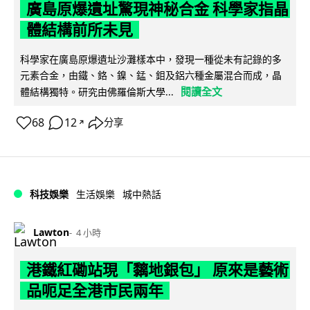
廣島原爆遺址驚現神秘合金 科學家指晶
體結構前所未見
科學家在廣島原爆遺址沙灘樣本中，發現一種從未有記錄的多
元素合金，由鐵、鉻、鎳、錳、鉬及鋁六種金屬混合而成，晶
閱讀全文
體結構獨特。研究由佛羅倫斯大學...
68
12
分享
↗
科技娛樂
生活娛樂
城中熱話
Lawton
4 小時
港鐵紅磡站現「黐地銀包」 原來是藝術
品呃足全港市民兩年