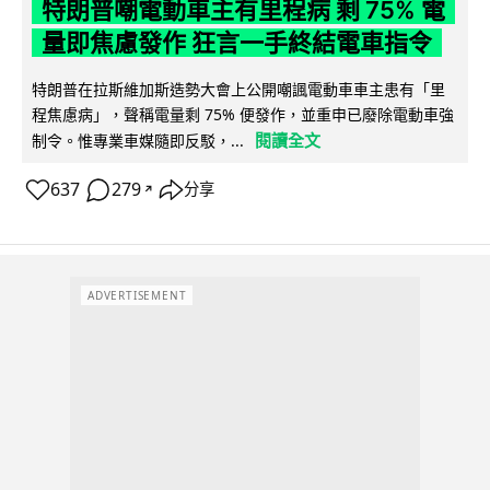
特朗普嘲電動車主有里程病 剩 75% 電
量即焦慮發作 狂言一手終結電車指令
特朗普在拉斯維加斯造勢大會上公開嘲諷電動車車主患有「里
程焦慮病」，聲稱電量剩 75% 便發作，並重申已廢除電動車強
閱讀全文
制令。惟專業車媒隨即反駁，...
637
279
分享
↗
ADVERTISEMENT