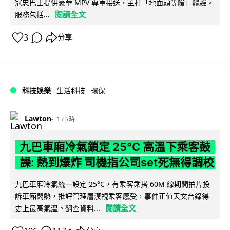
冠忠巴士提供豪華 MPV 專車接送，主打「地面頭等艙」體驗。
閱讀全文
服務包括...
3
分享
科技娛樂
生活科技
環保
Lawton
1 小時
九巴車廂冷氣鎖定 25°C 高溫下乘客鼓
譟: 熱到爆炸 司機指公司set死無得調校
九巴車廂冷氣統一設定 25°C，有乘客乘搭 60M 線期間拍片投
訴車廂悶熱，批評管理層漠視乘客感受，事件正值天文台錄得
閱讀全文
史上最高氣溫。翻查資料...