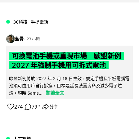
3C科技
手提電話
藍骨
23 小時
可換電池手機或重現市場 歐盟新例
2027 年強制手機用可拆式電池
歐盟新例將於 2027 年 2 月 18 日生效，規定手機及平板電腦電
池須可由用戶自行拆換，目標是延長裝置壽命及減少電子垃
閱讀全文
圾。現時 Sams...
274
79
分享
↗
人工智能