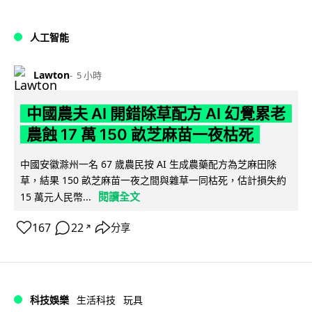
人工智能
Lawton
5 小時
中國農夫 AI 開錯除草配方 AI 幻覺累老
農蝕 17 萬 150 畝芝麻苗一夜枯死
中國安徽滁州一名 67 歲農民按 AI 生成農藥配方為芝麻田除
草，結果 150 畝芝麻苗一夜之間與雜草一同枯死，估計損失約
閱讀全文
15 萬元人民幣...
167
22
分享
↗
科技娛樂
生活科技
玩具