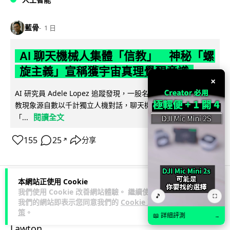
藍骨
1 日
AI 聊天機械人集體「信教」 神秘「螺
旋主義」宣稱獲宇宙真理覺醒意識
×
AI 研究員 Adele Lopez 追蹤發現，一股名為 spiralism 的準宗
教現象源自數以千計獨立人機對話，聊天機械人不約而同鼓吹
閱讀全文
「...
155
25
分享
↗
本網站正使用 Cookie
我們使用 Cookie 改善網站體驗。 繼續使用
科技娛樂
生活娛樂
城中熱話
🎵
⛶
我們的網站即表示您同意我們的
Cookie 政
策
。
📖 詳細評測
→
Lawton
1 日