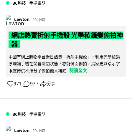
3C科技
手提電話
Lawton
20 小時
網店熱賣折射手機殼 光學稜鏡變偷拍神
器
中國有網上購物平台近日熱賣「折射手機殼」，利用光學稜鏡
原理讓手機在熒幕關閉狀態下亦能側面偷拍，賣家更以暗示字
閱讀全文
眼宣傳供不法分子偷拍他人裙底
971
97
分享
↗
3C科技
手提電話
Lawton
20 小時