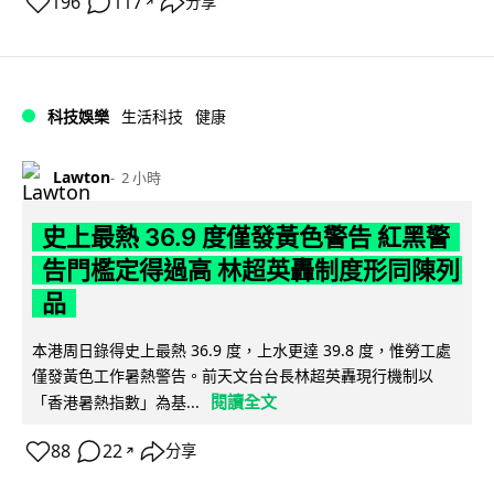
196
117
分享
↗
科技娛樂
生活科技
健康
Lawton
2 小時
史上最熱 36.9 度僅發黃色警告 紅黑警
告門檻定得過高 林超英轟制度形同陳列
品
本港周日錄得史上最熱 36.9 度，上水更達 39.8 度，惟勞工處
僅發黃色工作暑熱警告。前天文台台長林超英轟現行機制以
閱讀全文
「香港暑熱指數」為基...
88
22
分享
↗