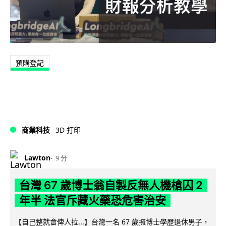
預購登記
商業科技
3D 打印
Lawton
9 分
台灣 67 歲博士翁自製反無人機槍囚 2
年半 法官斥藏火藥恐危害治安
【自己整就會俾人拉...】台灣一名 67 歲擁博士學歷退休男子，