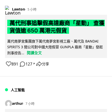
Lawton
5 小時
萬代刑事追擊假高達廠商「星動」 查獲
貨值逾 650 萬港元假貨
萬代南夢宮集團旗下萬代南夢宮影視工廠、萬代及 BANDAI
SPIRITS 3 間公司對中國大陸假冒 GUNPLA 廠商「星動」發起
閱讀全文
刑事控告...
891
127
分享
↗
人工智能
arthur
7 小時