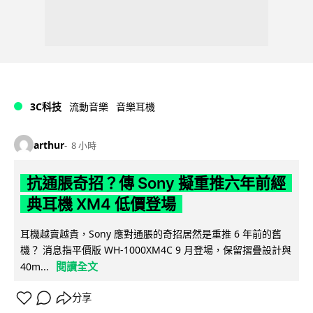
3C科技
流動音樂
音樂耳機
arthur
8 小時
抗通脹奇招？傳 Sony 擬重推六年前經
典耳機 XM4 低價登場
耳機越賣越貴，Sony 應對通脹的奇招居然是重推 6 年前的舊
機？ 消息指平價版 WH-1000XM4C 9 月登場，保留摺疊設計與
閱讀全文
40m...
分享