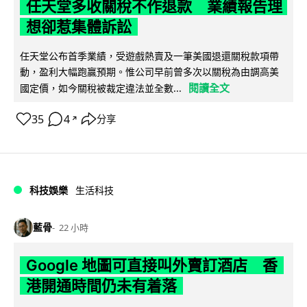
任天堂多收關稅不作退款 業績報告理
想卻惹集體訴訟
任天堂公布首季業績，受遊戲熱賣及一筆美國退還關稅款項帶
動，盈利大幅跑贏預期。惟公司早前曾多次以關稅為由調高美
閱讀全文
國定價，如今關稅被裁定違法並全數...
35
4
分享
↗
科技娛樂
生活科技
藍骨
22 小時
Google 地圖可直接叫外賣訂酒店 香
港開通時間仍未有着落