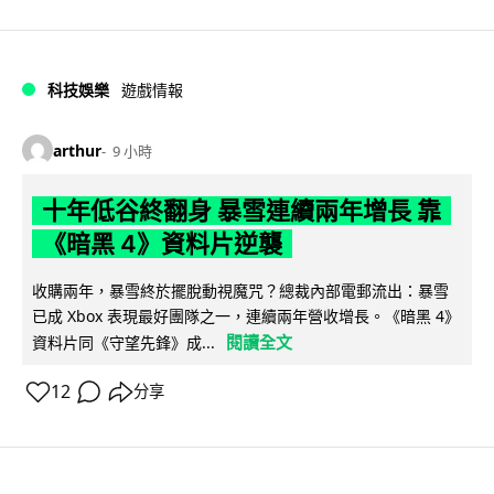
科技娛樂
遊戲情報
arthur
9 小時
十年低谷終翻身 暴雪連續兩年增長 靠
《暗黑 4》資料片逆襲
收購兩年，暴雪終於擺脫動視魔咒？總裁內部電郵流出：暴雪
已成 Xbox 表現最好團隊之一，連續兩年營收增長。《暗黑 4》
閱讀全文
資料片同《守望先鋒》成...
12
分享