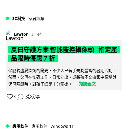
3C科技
家居無線
Lawton
2 小時
夏日守護方案 智能監控攝像頭 指定產
品限時優惠 7 折
伴隨着盛夏燦爛的陽光，不少人已著手規劃豐富的暑期活動。
然而，父母在忙碌工作、日常外出，或將孩子交由家中長輩與
閱讀全文
保母照顧時，對孩子總是十分牽掛。...
3
分享
Windows 11
應用軟件
應用軟件