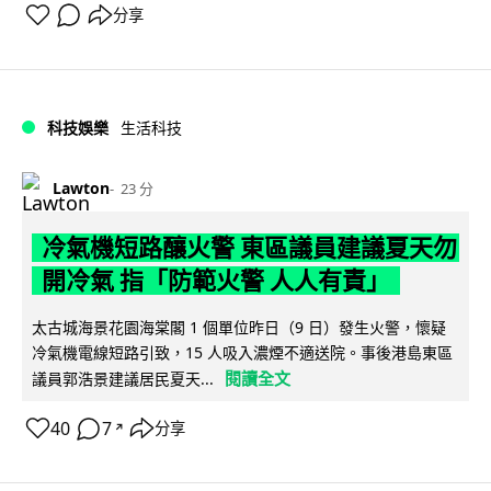
分享
科技娛樂
生活科技
Lawton
23 分
冷氣機短路釀火警 東區議員建議夏天勿
開冷氣 指「防範火警 人人有責」
太古城海景花園海棠閣 1 個單位昨日（9 日）發生火警，懷疑
冷氣機電線短路引致，15 人吸入濃煙不適送院。事後港島東區
閱讀全文
議員郭浩景建議居民夏天...
40
7
分享
↗