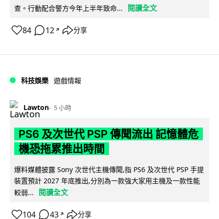
閱讀全文
查。行動配合警方今年上半年致命...
84
12
分享
↗
科技娛樂
遊戲情報
Lawton
5 小時
PS6 及次世代 PSP 傳聞流出 記憶體危
機恐拖累推出時間
爆料媒體披露 Sony 次世代主機傳聞,指 PS6 及次世代 PSP 手提
裝置預計 2027 年底推出,分別為一款強大家用主機及一款性能
閱讀全文
較弱...
104
43
分享
↗