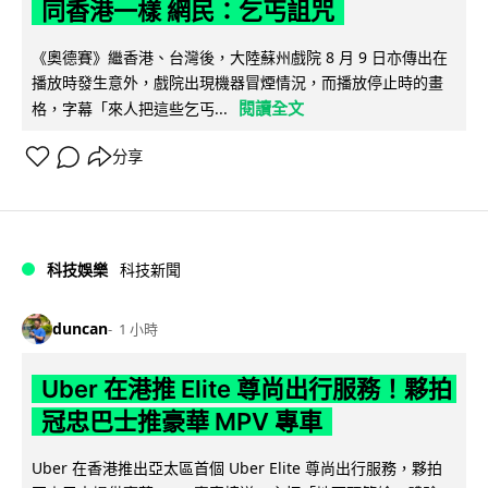
同香港一樣 網民：乞丐詛咒
《奧德賽》繼香港、台灣後，大陸蘇州戲院 8 月 9 日亦傳出在
播放時發生意外，戲院出現機器冒煙情況，而播放停止時的畫
閱讀全文
格，字幕「來人把這些乞丐...
分享
科技娛樂
科技新聞
duncan
1 小時
Uber 在港推 Elite 尊尚出行服務！夥拍
冠忠巴士推豪華 MPV 專車
Uber 在香港推出亞太區首個 Uber Elite 尊尚出行服務，夥拍