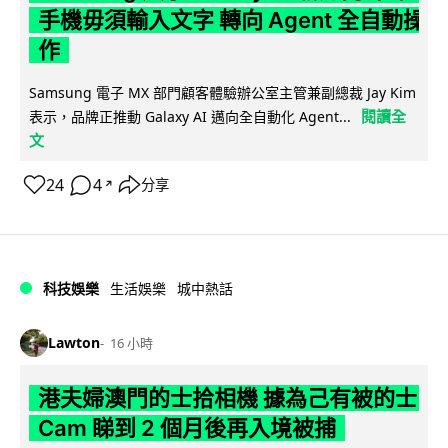
手機毋須輸入文字 轉向 Agent 全自動操
作
Samsung 電子 MX 部門顧客體驗辦公室主管兼副總裁 Jay Kim
閱讀全
表示，品牌正推動 Galaxy AI 邁向全自動化 Agent...
文
24
4
分享
↗
科技娛樂
生活娛樂
城中熱話
Lawton
16 小時
港夫婦澳門的士拾相機 據為己有被的士
Cam 睇到 2 個月後再入境被捕