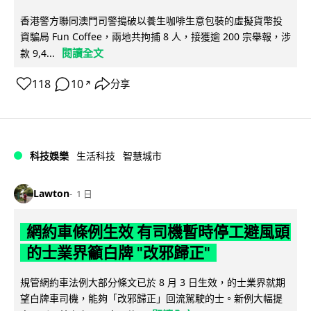
香港警方聯同澳門司警搗破以養生咖啡生意包裝的虛擬貨幣投
資騙局 Fun Coffee，兩地共拘捕 8 人，接獲逾 200 宗舉報，涉
閱讀全文
款 9,4...
118
10
分享
↗
科技娛樂
生活科技
智慧城市
Lawton
1 日
網約車條例生效 有司機暫時停工避風頭
的士業界籲白牌 "改邪歸正"
規管網約車法例大部分條文已於 8 月 3 日生效，的士業界就期
望白牌車司機，能夠「改邪歸正」回流駕駛的士。新例大幅提