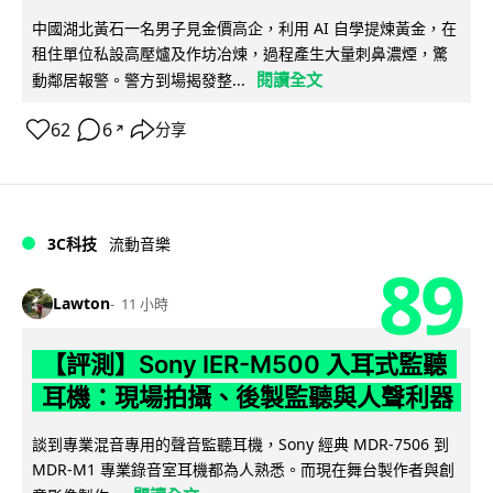
中國湖北黃石一名男子見金價高企，利用 AI 自學提煉黃金，在
租住單位私設高壓爐及作坊冶煉，過程產生大量刺鼻濃煙，驚
閱讀全文
動鄰居報警。警方到場揭發整...
62
6
分享
↗
3C科技
流動音樂
89
Lawton
11 小時
【評測】Sony IER-M500 入耳式監聽
耳機：現場拍攝、後製監聽與人聲利器
談到專業混音專用的聲音監聽耳機，Sony 經典 MDR-7506 到
MDR-M1 專業錄音室耳機都為人熟悉。而現在舞台製作者與創