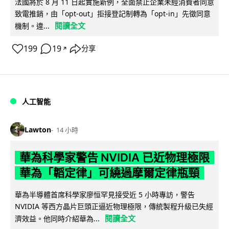
法國將於 8 月 11 日起實施新例，全面禁止企業未經消費者同意
致電推銷，由「opt-out」拒接登記制轉為「opt-in」先徵同意
閱讀全文
機制。違...
199
19
分享
↗
人工智能
Lawton
14 小時
華為科學家警告 NVIDIA 已近物理極限
華為「韜定律」可繞過摩爾定律瓶頸
華為半導體首席科學家廖恒罕見接受近 5 小時專訪，警告
NVIDIA 等西方晶片巨頭正逼近物理極限，傳統製程升級已失經
閱讀全文
濟效益。他同時介紹華為...