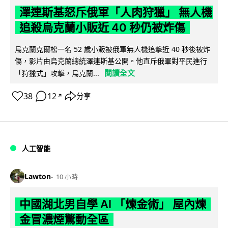
澤連斯基怒斥俄軍「人肉狩獵」 無人機
追殺烏克蘭小販近 40 秒仍被炸傷
烏克蘭克爾松一名 52 歲小販被俄軍無人機追擊近 40 秒後被炸
傷，影片由烏克蘭總統澤連斯基公開。他直斥俄軍對平民進行
閱讀全文
「狩獵式」攻擊，烏克蘭...
38
12
分享
↗
人工智能
Lawton
10 小時
中國湖北男自學 AI 「煉金術」 屋內煉
金冒濃煙驚動全區