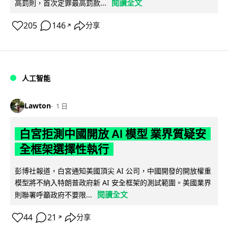
閱讀全文
高罰則，首次定罪最高罰款...
205
146
分享
↗
人工智能
Lawton
1 日
白宮拒測中國開放 AI 模型 業界質疑安
全框架選擇性執行
彭博社報道，白宮通知美國頂尖 AI 公司，中國開發的開放權重
模型將不納入特朗普政府新 AI 安全框架的測試範圍。美國業界
閱讀全文
則聯署呼籲政府不要限...
44
21
分享
↗