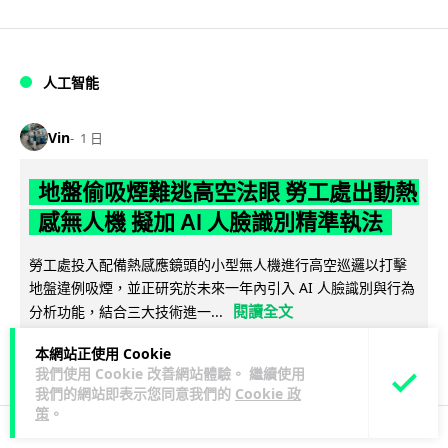
人工智能
Vin
1 日
地盤偷吸煙難逃高空法眼 勞工處出動熱
感無人機 擬加 AI 人臉識別精準執法
勞工處投入配備熱感應鏡頭的小型無人機進行高空巡邏以打擊
地盤違例吸煙，並正研究於未來一年內引入 AI 人臉識別與行為
閱讀全文
分析功能，結合三大技術進一...
本網站正使用 Cookie
246
57
分享
↗
我們使用 Cookie 改善網站體驗。 繼續使用
我們的網站即表示您同意我們的
Cookie 政
策
。