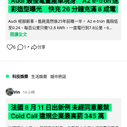
Audi 最慳電量產車現身 A2 e-tron 迷
彩造型曝光 快充 26 分鐘充滿 8 成電
Audi 呢部新車，能耗竟然係25年前嘅一半。 A2 e-tron 風阻低
至0.24，每百公里只需12.8 kWh，一度電行到7.8公里。6...
閱讀全文
6
1
分享
↗
科技娛樂
生活娛樂
城中熱話
Vin
14 小時
法國 8 月 11 日出新例 未經同意嚴禁
Cold Call 違規企業最高罰 345 萬