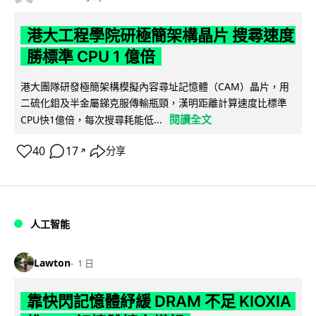
港大工程學院研極簡架構晶片 搜尋速度
勝標準 CPU 1 億倍
港大團隊研發極簡架構模擬內容尋址記憶體（CAM）晶片，用
二硫化鉬及半金屬銻克服傳輸瓶頸，漢明距離計算速度比標準
閱讀全文
CPU快1億倍，每次搜尋耗能低...
40
17
分享
↗
人工智能
Lawton
1 日
靠快閃記憶體紓緩 DRAM 不足 KIOXIA