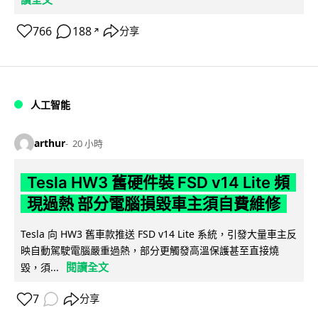
766
188
分享
↗
人工智能
arthur
20 小時
Tesla HW3 舊硬件裝 FSD v14 Lite 頻
現過熱 部分電腦損毀車主須自費維修
Tesla 向 HW3 舊車款推送 FSD v14 Lite 系統，引發大量車主反
映自動駕駛電腦嚴重過熱，部分更觸發高溫保護甚至直接燒
閱讀全文
毀，須...
7
分享