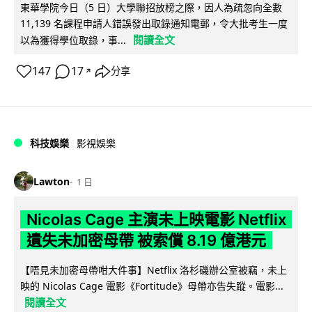
東華學院今日（5 日）大學聯招放榜之際，因人為疏忽向全數
11,139 名課程申請人錯誤發出取錄通知電郵，令大批考生一度
閱讀全文
以為獲得學位取錄，事...
147
17
分享
↗
科技娛樂
影視娛樂
Lawton
1 日
Nicolas Cage 主演未上映電影 Netflix
遺失未加密母帶 被索償 8.19 億港元
【唔見未加密母帶咁大件事】Netflix 洛杉磯辦公室被竊，未上
映的 Nicolas Cage 電影《Fortitude》母帶亦告失蹤。電影...
閱讀全文