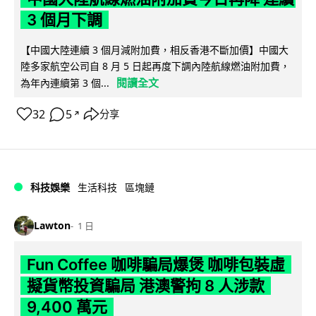
3 個月下調
【中國大陸連續 3 個月減附加費，相反香港不斷加價】中國大
陸多家航空公司自 8 月 5 日起再度下調內陸航線燃油附加費，
閱讀全文
為年內連續第 3 個...
32
5
分享
↗
科技娛樂
生活科技
區塊鏈
Lawton
1 日
Fun Coffee 咖啡騙局爆煲 咖啡包裝虛
擬貨幣投資騙局 港澳警拘 8 人涉款
9,400 萬元