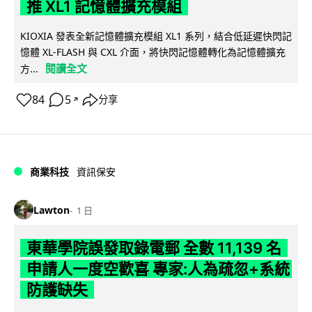
推 XL1 記憶體擴充模組
KIOXIA 發表全新記憶體擴充模組 XL1 系列，結合低延遲快閃記
憶體 XL-FLASH 與 CXL 介面，將快閃記憶體轉化為記憶體擴充
閱讀全文
方...
84
5
分享
↗
商業科技
資訊保安
Lawton
1 日
東華學院誤發取錄電郵 全數 11,139 名
申請人一度空歡喜 專家:人為疏忽+系統
防護缺失