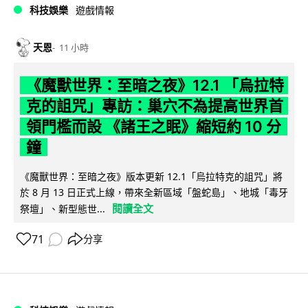
科技娛樂
遊戲情報
天恩
11 小時
《魔獸世界：至暗之夜》12.1 「烏拉特
克的詛咒」專訪：巢穴不為提高世界首
領門檻而設 《諸王之眠》縮短約 10 分
鐘
《魔獸世界：至暗之夜》版本更新 12.1「烏拉特克的詛咒」將
於 8 月 13 日正式上線，帶來全新區域「盤蛇島」、地城「毒牙
閱讀全文
祭壇」、新型態世...
71
分享