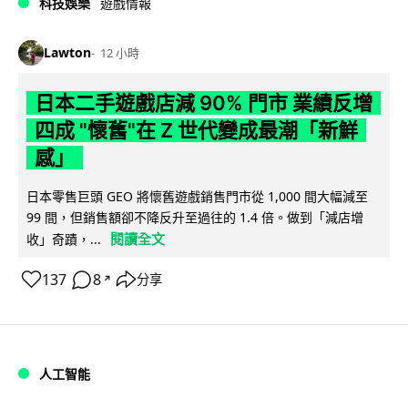
科技娛樂
遊戲情報
Lawton
12 小時
日本二手遊戲店減 90% 門市 業績反增
四成 "懷舊"在 Z 世代變成最潮「新鮮
感」
日本零售巨頭 GEO 將懷舊遊戲銷售門市從 1,000 間大幅減至
99 間，但銷售額卻不降反升至過往的 1.4 倍。做到「減店增
閱讀全文
收」奇蹟，...
137
8
分享
↗
人工智能