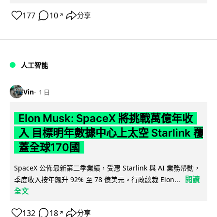
177
10
分享
↗
人工智能
Vin
1 日
Elon Musk: SpaceX 將挑戰萬億年收
入 目標明年數據中心上太空 Starlink 覆
蓋全球170國
SpaceX 公佈最新第二季業績，受惠 Starlink 與 AI 業務帶動，
閱讀
季度收入按年飆升 92% 至 78 億美元。行政總裁 Elon...
全文
132
18
分享
↗