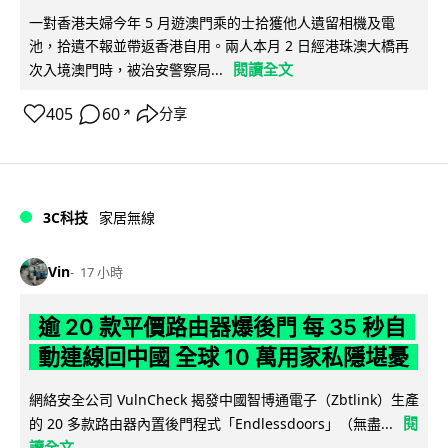
一對香港夫婦今年 5 月遊澳門乘的士拾獲他人遺留相機及電
池，拾遺不報並帶返香港自用。兩人本月 2 日經港珠澳大橋再
閱讀全文
次入境澳門時，被治安警察局...
405
60
分享
↗
3C科技
家居無線
Vin
17 小時
逾 20 款平價路由器爆後門 每 35 秒自
動連線回中國 全球 10 萬用家私隱堪憂
網絡安全公司 VulnCheck 揭發中國智博通電子（Zbtlink）生產
閱
的 20 多款路由器內置後門程式「Endlessdoors」（無盡...
讀全文