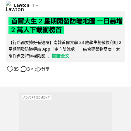
Lawton
1 日
首爾大生 2 星期開發防曬地圖 一日暴增
2 萬人下載衝榜首
【行路都要揀好有遮陰】南韓首爾大學 23 歲學生劉敏俊利用 2
星期開發防曬導航 App「走向陰涼處」，結合建築物高度、太
閱讀全文
陽仰角及行道樹陰影...
85
3
分享
↗
ADVERTISEMENT