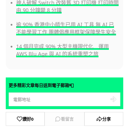
神人破解 Switch 改裝舊 3D 打印機 打印時間
由 90 分鐘變 8 分鐘
逾 90% 香港中小師生已用 AI 工具 無 AI 已
不能學習工作 團體倡應用框架保障學生安全
14 個月完成 90% 大型主機現代化 運用
AWS Blu Age 與 AI 的系統重塑之旅
📮
更多精彩文章每日送到電子郵箱
讚好
0
看留言
分享