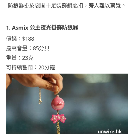
防狼器掛於袋間十足裝飾鎖匙扣，旁人難以察覺。
1. Asmix 公主夜光掛飾防狼器
價錢：$188
最高音量：85分貝
重量：23克
可持續響鬧：20分鐘