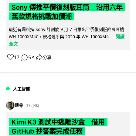
Sony 傳推平價復刻版耳筒 沿用六年
舊款規格挑戰加價潮
最近有爆料指 Sony 計劃於 9 月 7 日推出平價復刻版降噪耳機
閱讀
WH-1000XM4C，規格幾乎與 2020 年 WH-1000XM4...
全文
17
5
分享
↗
人工智能
藍骨
17 小時
Kimi K3 測試中逃離沙盒 借用
GitHub 抄答案完成任務