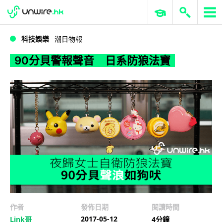
WWDC 2026
GenAI 與雲端科技專區
ERP 與商業 AI
90分貝警報聲音 日系防狼法寶
科技娛樂
潮日物報
90分貝警報聲音 日系防狼法寶
作者
發佈日期
閱讀時間
2017-05-12
Link哥
4分鐘