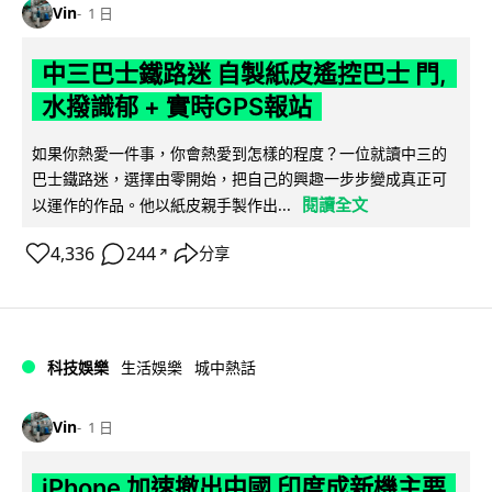
Vin
1 日
中三巴士鐵路迷 自製紙皮遙控巴士 門,
水撥識郁 + 實時GPS報站
如果你熱愛一件事，你會熱愛到怎樣的程度？一位就讀中三的
巴士鐵路迷，選擇由零開始，把自己的興趣一步步變成真正可
閱讀全文
以運作的作品。他以紙皮親手製作出...
4,336
244
分享
↗
科技娛樂
生活娛樂
城中熱話
Vin
1 日
iPhone 加速撤出中國 印度成新機主要