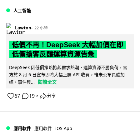
人工智能
Lawton
22 小時
低價不再！DeepSeek 大幅加價在即
低價搶客反釀運算資源告急
DeepSeek 因低價策略掀起需求熱潮，運算資源不勝負荷，官
方於 8 月 6 日宣布即將大幅上調 API 收費，惟未公布具體加
閱讀全文
幅。事件與...
67
19
分享
↗
iOS App
應用軟件
應用軟件