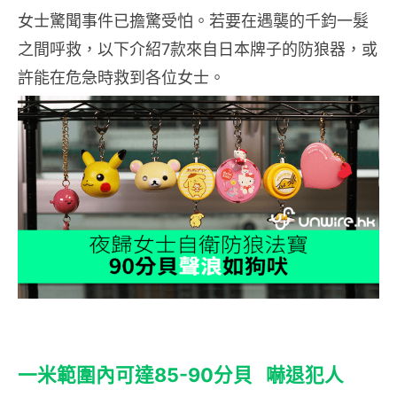
女士驚聞事件已擔驚受怕。若要在遇襲的千鈞一髮
之間呼救，以下介紹7款來自日本牌子的防狼器，或
許能在危急時救到各位女士。
一米範圍內可達
85-90
分貝
嚇退犯人