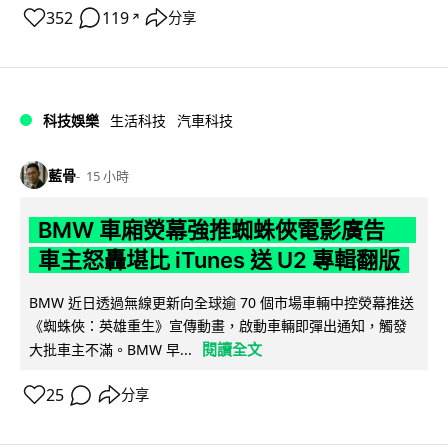
352
119
分享
↗
科技娛樂
生活科技
汽車科技
藍骨
15 小時
BMW 車廂熒幕強推蜘蛛俠電影廣告
車主怒轟堪比 iTunes 送 U2 專輯翻版
BMW 近日透過無線更新向全球逾 70 個市場車輛中控熒幕推送
《蜘蛛俠：英雄重生》宣傳動畫，啟動車輛即彈出通知，觸發
閱讀全文
大批車主不滿。BMW 早...
25
分享