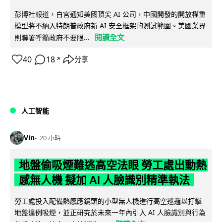
彭博社報道，白宮通知美國頂尖 AI 公司，中國開發的開放權重
模型將不納入特朗普政府新 AI 安全框架的測試範圍。美國業界
閱讀全文
則聯署呼籲政府不要限...
40
18
分享
↗
人工智能
Vin
20 小時
地盤偷吸煙難逃高空法眼 勞工處出動熱
感無人機 擬加 AI 人臉識別精準執法
勞工處投入配備熱感應鏡頭的小型無人機進行高空巡邏以打擊
地盤違例吸煙，並正研究於未來一年內引入 AI 人臉識別與行為