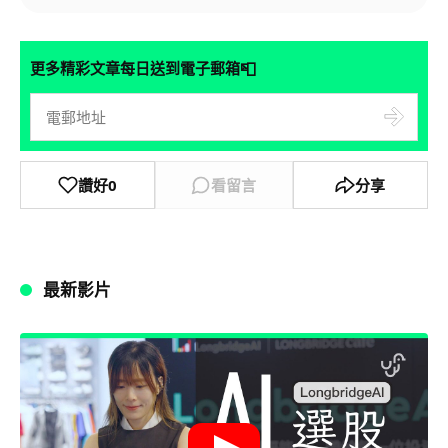
📮
更多精彩文章每日送到電子郵箱
讚好
0
看留言
分享
最新影片