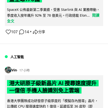
SpaceX 公佈最新第二季業績，受惠 Starlink 與 AI 業務帶動，
閱讀
季度收入按年飆升 92% 至 78 億美元。行政總裁 Elon...
全文
107
14
分享
↗
人工智能
Vin
17 小時
港大研原子級新晶片 AI 搜尋速度提升
一億倍 手機人臉識別免上雲端
香港大學團隊成功研發原子級厚度的「模擬存內搜尋」晶片，
比傳統 CPU 搜尋速度快約 1 億倍，延遲低至 36 皮秒（即