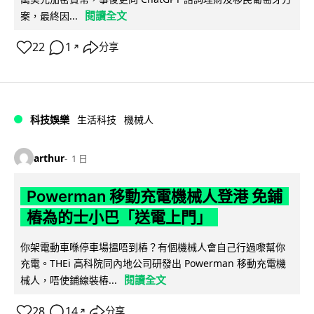
閱讀全文
案，最終因...
22
1
分享
↗
科技娛樂
生活科技
機械人
arthur
1 日
Powerman 移動充電機械人登港 免鋪
樁為的士小巴「送電上門」
你架電動車喺停車場搵唔到樁？有個機械人會自己行過嚟幫你
充電。THEi 高科院同內地公司研發出 Powerman 移動充電機
閱讀全文
械人，唔使鋪線裝樁...
28
14
分享
↗