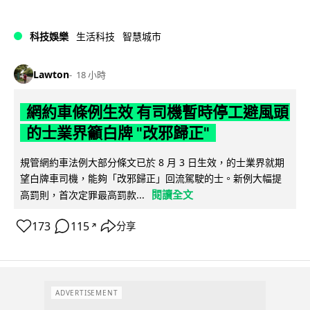
科技娛樂
生活科技
智慧城市
Lawton
18 小時
網約車條例生效 有司機暫時停工避風頭
的士業界籲白牌 "改邪歸正"
規管網約車法例大部分條文已於 8 月 3 日生效，的士業界就期
望白牌車司機，能夠「改邪歸正」回流駕駛的士。新例大幅提
閱讀全文
高罰則，首次定罪最高罰款...
173
115
分享
↗
ADVERTISEMENT