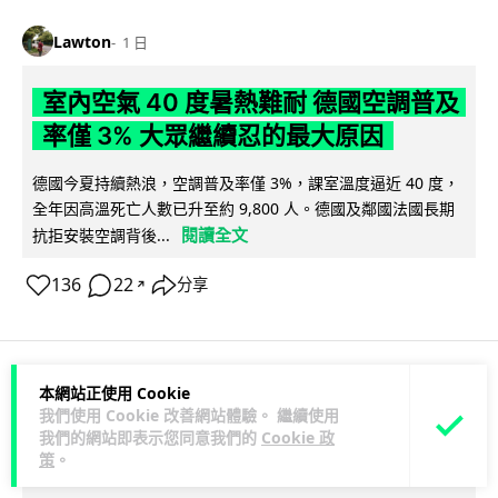
Lawton
1 日
室內空氣 40 度暑熱難耐 德國空調普及
率僅 3% 大眾繼續忍的最大原因
德國今夏持續熱浪，空調普及率僅 3%，課室溫度逼近 40 度，
全年因高溫死亡人數已升至約 9,800 人。德國及鄰國法國長期
閱讀全文
抗拒安裝空調背後...
136
22
分享
↗
本網站正使用 Cookie
科技娛樂
生活科技
社交網絡
我們使用 Cookie 改善網站體驗。 繼續使用
我們的網站即表示您同意我們的
Cookie 政
策
。
Lawton
1 日