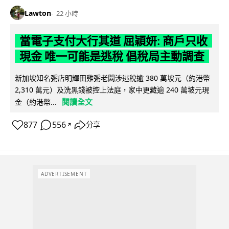
Lawton
22 小時
當電子支付大行其道 屈穎妍: 商戶只收
現金 唯一可能是逃稅 倡稅局主動調查
新加坡知名粥店明輝田雞粥老闆涉逃稅逾 380 萬坡元（約港幣
2,310 萬元）及洗黑錢被控上法庭，家中更藏逾 240 萬坡元現
閱讀全文
金（約港幣...
877
556
分享
↗
ADVERTISEMENT