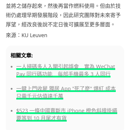
並將之儲存起來，然後再當作燃料使用。但由於技
術仍處理早期發展階段，因此研究團隊對未來寄予
厚望，經改良後說不定日後可擴展至更多層面。
來源：KU Leuven
相關文章:
一人掃碼多人入閘引起誤會 實為 WeChat
Pay 同行碼功能 每部手機最多 3 人同行
一鍵上門收屍 獨居 App "死了麼" 爆紅 成本
只需千元估值達千萬
$523 一條中國賣斷市 iPhone 橙色斜揹掛繩
要等到 10 月尾才有貨