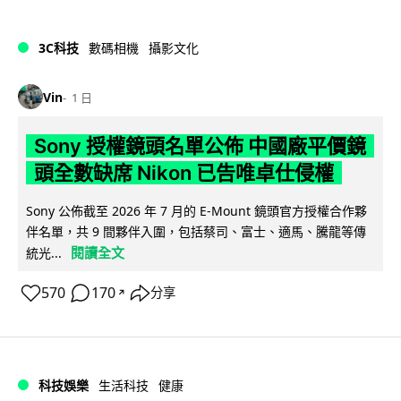
3C科技
數碼相機
攝影文化
Vin
1 日
Sony 授權鏡頭名單公佈 中國廠平價鏡
頭全數缺席 Nikon 已告唯卓仕侵權
Sony 公佈截至 2026 年 7 月的 E-Mount 鏡頭官方授權合作夥
伴名單，共 9 間夥伴入圍，包括蔡司、富士、適馬、騰龍等傳
閱讀全文
統光...
570
170
分享
↗
科技娛樂
生活科技
健康