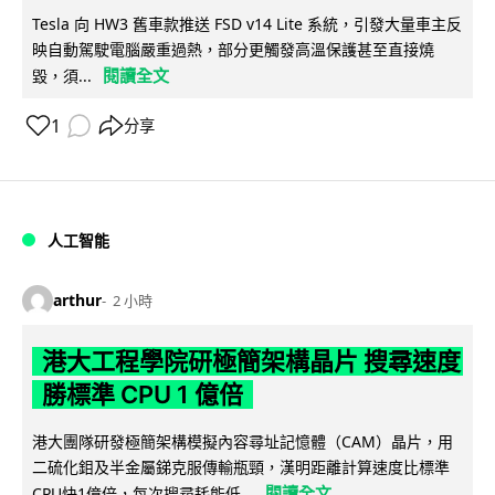
Tesla 向 HW3 舊車款推送 FSD v14 Lite 系統，引發大量車主反
映自動駕駛電腦嚴重過熱，部分更觸發高溫保護甚至直接燒
閱讀全文
毀，須...
1
分享
人工智能
arthur
2 小時
港大工程學院研極簡架構晶片 搜尋速度
勝標準 CPU 1 億倍
港大團隊研發極簡架構模擬內容尋址記憶體（CAM）晶片，用
二硫化鉬及半金屬銻克服傳輸瓶頸，漢明距離計算速度比標準
閱讀全文
CPU快1億倍，每次搜尋耗能低...