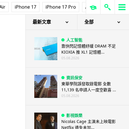
Air
iPhone 17
iPhone 17 Pro
AirPods Pro 3
Ap
最新文章
全部
人工智能
靠快閃記憶體紓緩 DRAM 不足
KIOXIA 推 XL1 記憶體...
05.08.2026
資訊保安
東華學院誤發取錄電郵 全數
11,139 名申請人一度空歡喜 ...
05.08.2026
影視娛樂
Nicolas Cage 主演未上映電影
Netflix 遺失未加...