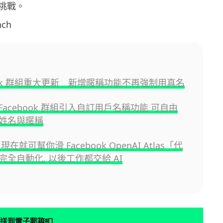
挑戰。
ch
book 群組重大更新 新增暱稱功能不再強制用真名
為 Facebook 群組引入自訂用戶名稱功能 可自由
姓名與暱稱
現在就可幫你滑 Facebook OpenAI Atlas「代
完全自動化, 以後工作都交給 AI
📮
送到電子郵箱