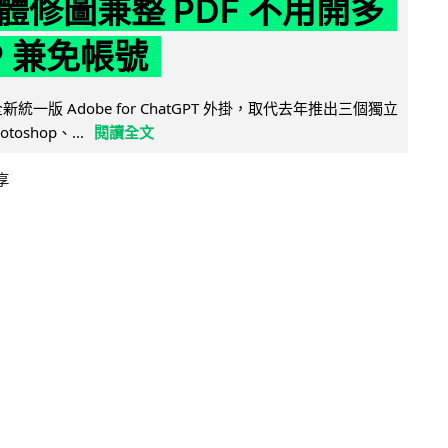
體修圖兼整 PDF 不用開多
P 兼免帳號
全新統一版 Adobe for ChatGPT 外掛，取代去年推出三個獨立
otoshop、...
閱讀全文
享