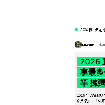
3C科技
流動
Lawton
5 小時
202
享最多
竿 揀
2026 年的電
身美學」、「AI算