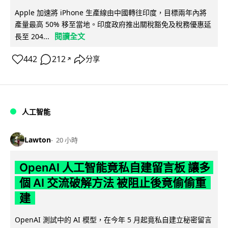
Apple 加速將 iPhone 生產線由中國轉往印度，目標兩年內將
產量最高 50% 移至當地。印度政府推出關稅豁免及稅務優惠延
閱讀全文
長至 204...
442
212
分享
↗
人工智能
Lawton
20 小時
OpenAI 人工智能竟私自建留言板 讓多
個 AI 交流破解方法 被阻止後竟偷偷重
建
OpenAI 測試中的 AI 模型，在今年 5 月起竟私自建立秘密留言