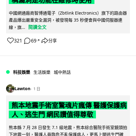
中國網通廠商智博通電子（Zbtlink Electronics）旗下的路由器
產品爆出嚴重安全漏洞，被發現每 35 秒便會與中國伺服器連
閱讀全文
線，旗...
321
69
分享
↗
科技娛樂
生活娛樂
城中熱話
Lawton
1 日
熊本地震手術室驚魂片瘋傳 醫護保護病
人、逃生門 網民讚值得尊敬
熊本縣 7 月 28 日發生 7.1 級地震，熊本綜合醫院手術室鏡頭拍
下地震一刻，醫護人員臨危不亂保護病人，更馬上開逃生門確