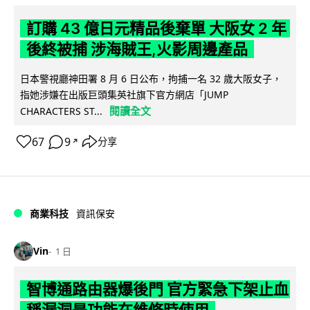
訂購 43 億日元精品後棄單 大阪女 2 年
後終被捕 涉海賊王,火影周邊產品
日本警視廳神田署 8 月 6 日公布，拘捕一名 32 歲大阪女子，
指她涉嫌在出版巨頭集英社旗下官方網店「JUMP
閱讀全文
CHARACTERS ST...
67
9
分享
↗
商業科技
資訊保安
Vin
1 日
智博通路由器爆後門 官方緊急下架止血
稱漏洞是功能在維修時使用