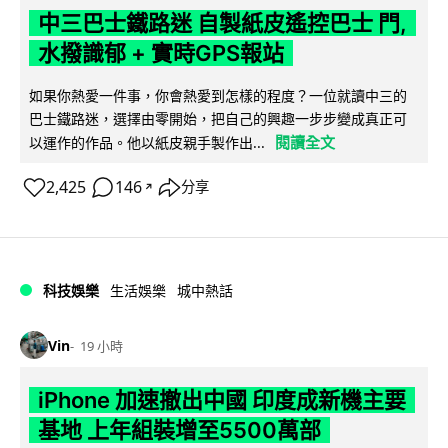
中三巴士鐵路迷 自製紙皮遙控巴士 門,
水撥識郁 + 實時GPS報站
如果你熱愛一件事，你會熱愛到怎樣的程度？一位就讀中三的
巴士鐵路迷，選擇由零開始，把自己的興趣一步步變成真正可
閱讀全文
以運作的作品。他以紙皮親手製作出...
2,425
146
分享
↗
科技娛樂
生活娛樂
城中熱話
Vin
19 小時
iPhone 加速撤出中國 印度成新機主要
基地 上年組裝增至5500萬部