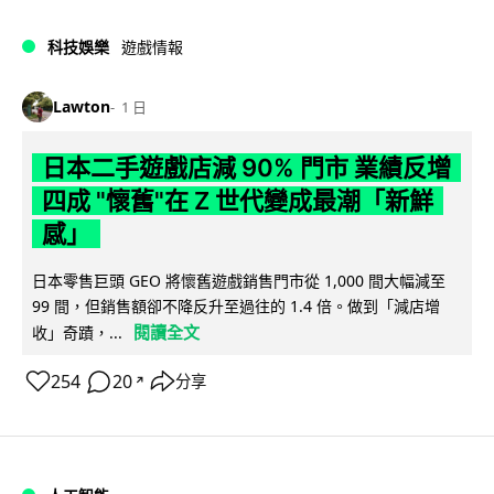
科技娛樂
遊戲情報
Lawton
1 日
日本二手遊戲店減 90% 門市 業績反增
四成 "懷舊"在 Z 世代變成最潮「新鮮
感」
日本零售巨頭 GEO 將懷舊遊戲銷售門市從 1,000 間大幅減至
99 間，但銷售額卻不降反升至過往的 1.4 倍。做到「減店增
閱讀全文
收」奇蹟，...
254
20
分享
↗