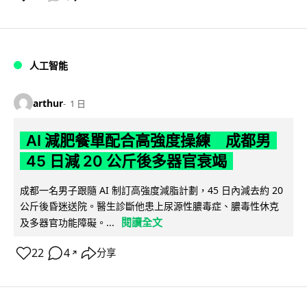
人工智能
arthur
1 日
AI 減肥餐單配合高強度操練 成都男
45 日減 20 公斤後多器官衰竭
成都一名男子跟隨 AI 制訂高強度減脂計劃，45 日內減去約 20
公斤後昏迷送院。醫生診斷他患上尿源性膿毒症、膿毒性休克
閱讀全文
及多器官功能障礙。...
22
4
分享
↗