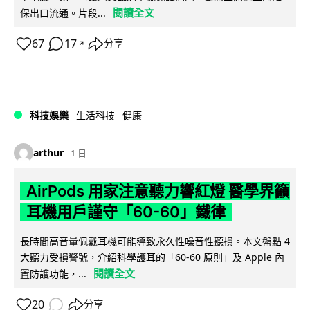
閱讀全文
保出口流通。片段...
67
17
分享
↗
科技娛樂
生活科技
健康
arthur
1 日
AirPods 用家注意聽力響紅燈 醫學界籲
耳機用戶謹守「60-60」鐵律
長時間高音量佩戴耳機可能導致永久性噪音性聽損。本文盤點 4
大聽力受損警號，介紹科學護耳的「60-60 原則」及 Apple 內
閱讀全文
置防護功能，...
20
分享