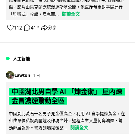
傷，影片由烏克蘭總統澤連斯基公開。他直斥俄軍對平民進行
閱讀全文
「狩獵式」攻擊，烏克蘭...
112
41
分享
↗
人工智能
Lawton
1 日
中國湖北男自學 AI 「煉金術」 屋內煉
金冒濃煙驚動全區
中國湖北黃石一名男子見金價高企，利用 AI 自學提煉黃金，在
租住單位私設高壓爐及作坊冶煉，過程產生大量刺鼻濃煙，驚
閱讀全文
動鄰居報警。警方到場揭發整...