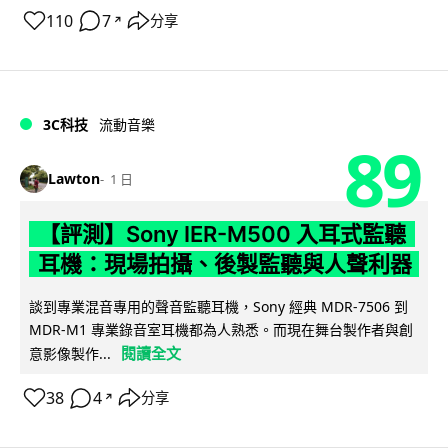
110
7
分享
↗
3C科技
流動音樂
89
Lawton
1 日
【評測】Sony IER-M500 入耳式監聽
耳機：現場拍攝、後製監聽與人聲利器
談到專業混音專用的聲音監聽耳機，Sony 經典 MDR-7506 到
MDR-M1 專業錄音室耳機都為人熟悉。而現在舞台製作者與創
閱讀全文
意影像製作...
38
4
分享
↗