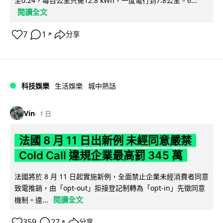
至0.24，每百公里只需12.8 kWh，一度電行到7.8公里。6...
閱讀全文
7
1
分享
↗
科技娛樂
生活娛樂
城中熱話
Vin
1 日
法國 8 月 11 日出新例 未經同意嚴禁
Cold Call 違規企業最高罰 345 萬
法國將於 8 月 11 日起實施新例，全面禁止企業未經消費者同意
致電推銷，由「opt-out」拒接登記制轉為「opt-in」先徵同意
閱讀全文
機制。違...
359
27
分享
↗