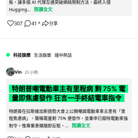
板，讓多個 AI 代理互通突破網絡限制方法，最終入侵
閱讀全文
Hugging...
307
41
分享
↗
科技娛樂
生活娛樂
城中熱話
Vin
23 小時
特朗普嘲電動車主有里程病 剩 75% 電
量即焦慮發作 狂言一手終結電車指令
特朗普在拉斯維加斯造勢大會上公開嘲諷電動車車主患有「里
程焦慮病」，聲稱電量剩 75% 便發作，並重申已廢除電動車強
閱讀全文
制令。惟專業車媒隨即反駁，...