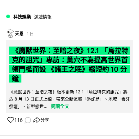
科技娛樂
遊戲情報
天恩
1 日
《魔獸世界：至暗之夜》12.1 「烏拉特
克的詛咒」專訪：巢穴不為提高世界首
領門檻而設 《諸王之眠》縮短約 10 分
鐘
《魔獸世界：至暗之夜》版本更新 12.1「烏拉特克的詛咒」將
於 8 月 13 日正式上線，帶來全新區域「盤蛇島」、地城「毒牙
閱讀全文
祭壇」、新型態世...
116
分享