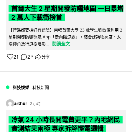
首爾大生 2 星期開發防曬地圖 一日暴增
2 萬人下載衝榜首
【行路都要揀好有遮陰】南韓首爾大學 23 歲學生劉敏俊利用 2
星期開發防曬導航 App「走向陰涼處」，結合建築物高度、太
閱讀全文
陽仰角及行道樹陰影...
21
2
分享
↗
科技娛樂
科技新聞
arthur
2 小時
冷氣 24 小時長開電費更平？內地網民
實測結果兩極 專家拆解慳電邏輯