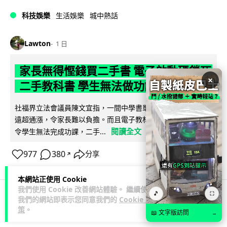
科技娛樂
生活娛樂
城中熱話
Lawton
1 日
家長無得慳錢買二手書 電子啟動碼鎖死
×
二手教科書 學生無法做功課
社福界立法會議員陳文宜指，一間中學書單價錢按年加 14.7%
遠超通漲，令家長難以負擔。而且電子教材啟動碼這項設計，
閱讀全文
令學生無法完成功課，二手...
977
380
分享
↗
本網站正使用 Cookie
我們使用 Cookie 改善網站體驗。 繼續使用
🎵
⛶
我們的網站即表示您同意我們的
Cookie 政
科技娛樂
遊戲情報
策
。
📖 文字版訪問
→