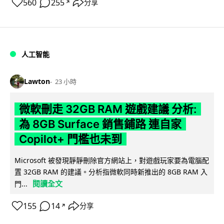
560
255
分享
↗
人工智能
Lawton
23 小時
微軟刪走 32GB RAM 遊戲建議 分析:
為 8GB Surface 銷售鋪路 連自家
Copilot+ 門檻也未到
Microsoft 被發現靜靜刪除官方網站上，對遊戲玩家要為電腦配
置 32GB RAM 的建議。分析指微軟同時新推出的 8GB RAM 入
閱讀全文
門...
155
14
分享
↗