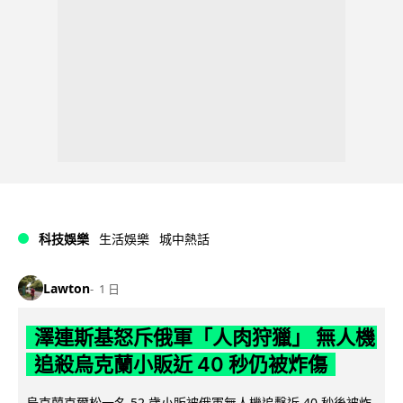
科技娛樂
生活娛樂
城中熱話
Lawton
1 日
澤連斯基怒斥俄軍「人肉狩獵」 無人機
追殺烏克蘭小販近 40 秒仍被炸傷
烏克蘭克爾松一名 52 歲小販被俄軍無人機追擊近 40 秒後被炸