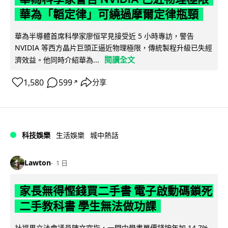
華為「韜定律」可繞過摩爾定律瓶頸
華為半導體首席科學家廖恒罕見接受近 5 小時專訪，警告
NVIDIA 等西方晶片巨頭正逼近物理極限，傳統製程升級已失經
閱讀全文
濟效益。他同時介紹華為...
1,580
599
分享
↗
科技娛樂
生活娛樂
城中熱話
Lawton
1 日
家長無得慳錢買二手書 電子啟動碼鎖死
二手教科書 學生無法做功課
社福界立法會議員陳文宜指，一間中學書單價錢按年加 14.7%