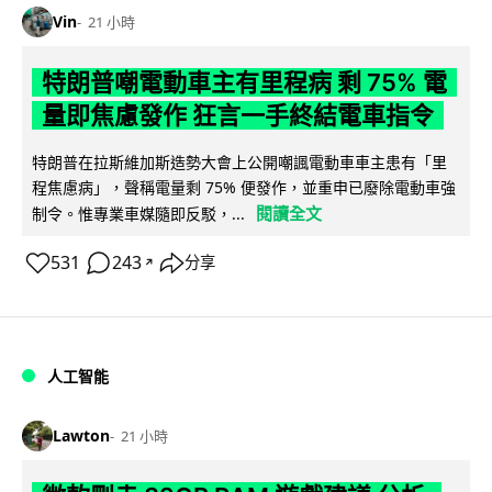
Vin
21 小時
特朗普嘲電動車主有里程病 剩 75% 電
量即焦慮發作 狂言一手終結電車指令
特朗普在拉斯維加斯造勢大會上公開嘲諷電動車車主患有「里
程焦慮病」，聲稱電量剩 75% 便發作，並重申已廢除電動車強
閱讀全文
制令。惟專業車媒隨即反駁，...
531
243
分享
↗
人工智能
Lawton
21 小時