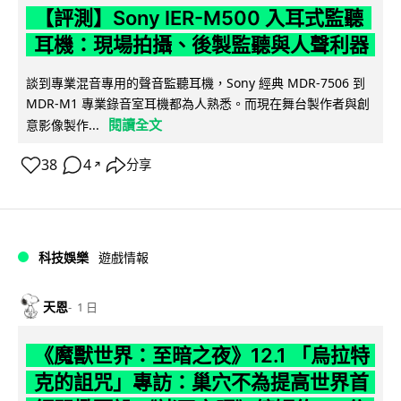
【評測】Sony IER-M500 入耳式監聽
耳機：現場拍攝、後製監聽與人聲利器
談到專業混音專用的聲音監聽耳機，Sony 經典 MDR-7506 到
MDR-M1 專業錄音室耳機都為人熟悉。而現在舞台製作者與創
閱讀全文
意影像製作...
38
4
分享
↗
科技娛樂
遊戲情報
天恩
1 日
《魔獸世界：至暗之夜》12.1 「烏拉特
克的詛咒」專訪：巢穴不為提高世界首