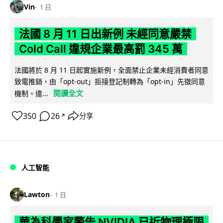
Vin
1 日
法國 8 月 11 日出新例 未經同意嚴禁
Cold Call 違規企業最高罰 345 萬
法國將於 8 月 11 日起實施新例，全面禁止企業未經消費者同意
致電推銷，由「opt-out」拒接登記制轉為「opt-in」先徵同意
閱讀全文
機制。違...
350
26
分享
↗
人工智能
Lawton
1 日
華為科學家警告 NVIDIA 已近物理極限