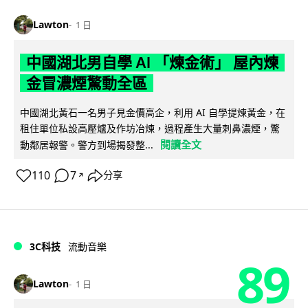
Lawton
1 日
中國湖北男自學 AI 「煉金術」 屋內煉
金冒濃煙驚動全區
中國湖北黃石一名男子見金價高企，利用 AI 自學提煉黃金，在
租住單位私設高壓爐及作坊冶煉，過程產生大量刺鼻濃煙，驚
閱讀全文
動鄰居報警。警方到場揭發整...
110
7
分享
↗
3C科技
流動音樂
89
Lawton
1 日