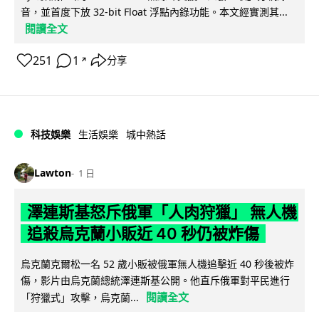
音，並首度下放 32-bit Float 浮點內錄功能。本文經實測其...
閱讀全文
251
1
分享
↗
科技娛樂
生活娛樂
城中熱話
Lawton
1 日
澤連斯基怒斥俄軍「人肉狩獵」 無人機
追殺烏克蘭小販近 40 秒仍被炸傷
烏克蘭克爾松一名 52 歲小販被俄軍無人機追擊近 40 秒後被炸
傷，影片由烏克蘭總統澤連斯基公開。他直斥俄軍對平民進行
閱讀全文
「狩獵式」攻擊，烏克蘭...