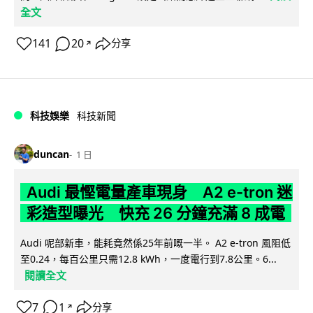
全文
141
20
分享
↗
科技娛樂
科技新聞
duncan
1 日
Audi 最慳電量產車現身 A2 e-tron 迷
彩造型曝光 快充 26 分鐘充滿 8 成電
Audi 呢部新車，能耗竟然係25年前嘅一半。 A2 e-tron 風阻低
至0.24，每百公里只需12.8 kWh，一度電行到7.8公里。6...
閱讀全文
7
1
分享
↗