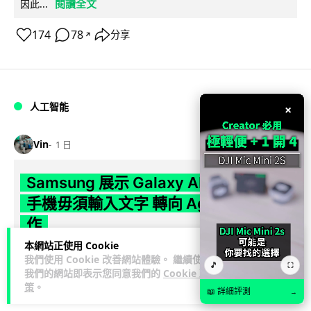
閱讀全文
因此...
174
78
分享
↗
人工智能
×
Vin
1 日
Samsung 展示 Galaxy AI 新方向 未來
手機毋須輸入文字 轉向 Agent 全自動操
作
本網站正使用 Cookie
Samsung 電子 MX 部門顧客體驗辦公室主管兼副總裁 Jay Kim
我們使用 Cookie 改善網站體驗。 繼續使用
🎵
⛶
閱讀全
表示，品牌正推動 Galaxy AI 邁向全自動化 Agent...
我們的網站即表示您同意我們的
Cookie 政
文
策
。
📖 詳細評測
→