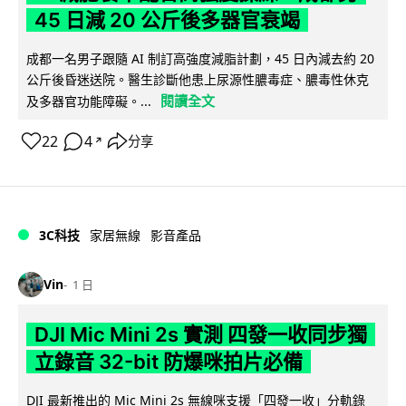
45 日減 20 公斤後多器官衰竭
成都一名男子跟隨 AI 制訂高強度減脂計劃，45 日內減去約 20
公斤後昏迷送院。醫生診斷他患上尿源性膿毒症、膿毒性休克
閱讀全文
及多器官功能障礙。...
22
4
分享
↗
3C科技
家居無線
影音產品
Vin
1 日
DJI Mic Mini 2s 實測 四發一收同步獨
立錄音 32-bit 防爆咪拍片必備
DJI 最新推出的 Mic Mini 2s 無線咪支援「四發一收」分軌錄