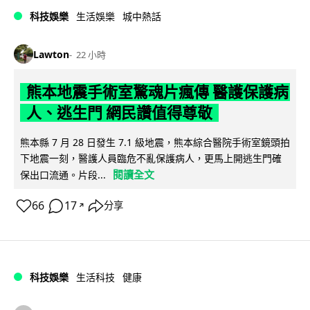
科技娛樂
生活娛樂
城中熱話
Lawton
22 小時
熊本地震手術室驚魂片瘋傳 醫護保護病
人、逃生門 網民讚值得尊敬
熊本縣 7 月 28 日發生 7.1 級地震，熊本綜合醫院手術室鏡頭拍
下地震一刻，醫護人員臨危不亂保護病人，更馬上開逃生門確
閱讀全文
保出口流通。片段...
66
17
分享
↗
科技娛樂
生活科技
健康