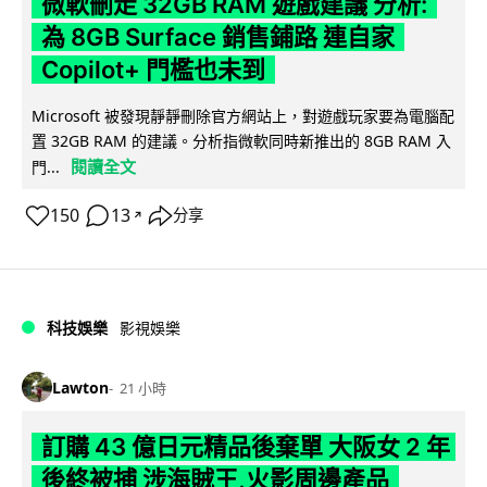
微軟刪走 32GB RAM 遊戲建議 分析:
為 8GB Surface 銷售鋪路 連自家
Copilot+ 門檻也未到
Microsoft 被發現靜靜刪除官方網站上，對遊戲玩家要為電腦配
置 32GB RAM 的建議。分析指微軟同時新推出的 8GB RAM 入
閱讀全文
門...
150
13
分享
↗
科技娛樂
影視娛樂
Lawton
21 小時
訂購 43 億日元精品後棄單 大阪女 2 年
後終被捕 涉海賊王,火影周邊產品