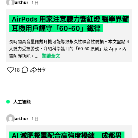
arthur
1 日
AirPods 用家注意聽力響紅燈 醫學界籲
耳機用戶謹守「60-60」鐵律
長時間高音量佩戴耳機可能導致永久性噪音性聽損。本文盤點 4
大聽力受損警號，介紹科學護耳的「60-60 原則」及 Apple 內
閱讀全文
置防護功能，...
18
分享
人工智能
arthur
1 日
AI 減肥餐單配合高強度操練 成都男