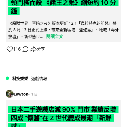
領門檻而設 《諸王之眠》縮短約 10 分
鐘
《魔獸世界：至暗之夜》版本更新 12.1「烏拉特克的詛咒」將
於 8 月 13 日正式上線，帶來全新區域「盤蛇島」、地城「毒牙
閱讀全文
祭壇」、新型態世...
116
分享
科技娛樂
遊戲情報
Lawton
1 日
日本二手遊戲店減 90% 門市 業績反增
四成 "懷舊"在 Z 世代變成最潮「新鮮
感」