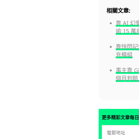
相關文章:
靠 AI 
逾 15 
靠快閃記憶
充模組
事主靠 G
個月判賠 4
更多精彩文章每日