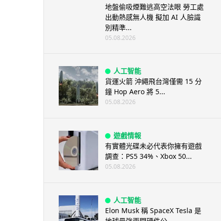
地盤偷吸煙難逃高空法眼 勞工處
出動熱感無人機 擬加 AI 人臉識
別精準...
05.08.2026
人工智能
貨運火箭 沖繩飛台灣僅需 15 分
鐘 Hop Aero 將 5...
05.08.2026
遊戲情報
有實體光碟未必代表你擁有遊戲
調查：PS5 34%、Xbox 50...
05.08.2026
人工智能
Elon Musk 稱 SpaceX Tesla 是
地球最強兩間硬件公...