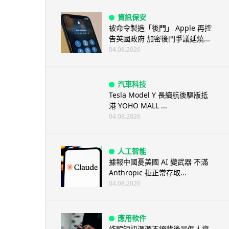
資訊保安
被命令製造「後門」 Apple 再控
告英國政府 加密後門爭議延燒...
04.08.2026
汽車科技
Tesla Model Y 長續航後驅版抵
港 YOHO MALL ...
04.08.2026
人工智能
據報中國憂美國 AI 變武器 不滿
Anthropic 拒正常存取...
04.08.2026
應用軟件
詐騙短訊源源不絕背後是個人資