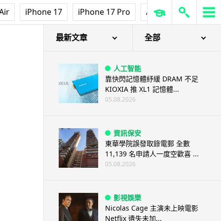
Air
iPhone 17
iPhone 17 Pro
AirPods Pro 3
Ap
最新文章
全部
人工智能
靠快閃記憶體紓緩 DRAM 不足
KIOXIA 推 XL1 記憶體...
05.08.2026
資訊保安
東華學院誤發取錄電郵 全數
11,139 名申請人一度空歡喜 ...
05.08.2026
影視娛樂
Nicolas Cage 主演未上映電影
Netflix 遺失未加...