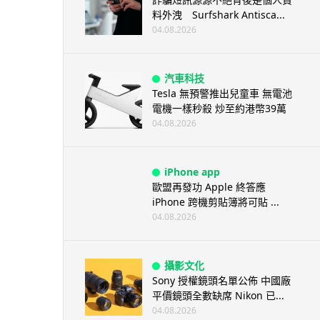
料外洩 Surfshark Antisca...
04.08.2026
汽車科技
Tesla 無預警推出兒童車 無電池
電機一樣秒殺 炒至約港幣39萬
04.08.2026
iPhone app
歐盟再發功 Apple 終答應
iPhone 跨機剪貼簿將可貼 ...
04.08.2026
攝影文化
Sony 授權鏡頭名單公佈 中國廠
平價鏡頭全數缺席 Nikon 已...
04.08.2026