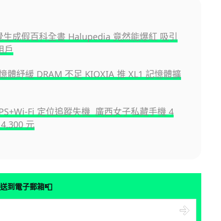
幻覺生成假百科全書 Halupedia 竟然能爆紅 吸引
萬用戶
體紓緩 DRAM 不足 KIOXIA 推 XL1 記憶體擴
PS+Wi-Fi 定位追蹤失機 廣西女子私藏手機 4
,300 元
📮
送到電子郵箱