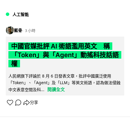
人工智能
藍骨
3 小時
中國官媒批評 AI 術語濫用英文 稱
「Token」與「Agent」動搖科技話語
權
人民網旗下評論於 8 月 6 日發表文章，批評中國廣泛使用
「Token」、「Agent」及「LLM」等英文術語，認為做法侵蝕
閱讀全文
中文表意空間及科...
分享