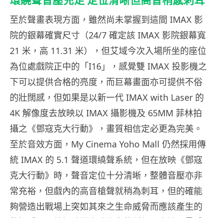
環繞聲音壓充足 定位清晰但高音稍感刺耳
至於聲畫表現方面，雖然尚未掌握到這間 IMAX 影
院的銀幕確實尺寸（24/7 確定該 IMAX 影院銀幕寬
21 米，高 11.31 米），但艾域今次入場所坐的座位
為位處戲院正中的「I16」，感覺雙 IMAX 投影機之
下可以提供合格的亮度，而巨幕畫面亦可提供不俗
的壯闊感，但如果是以新一代 IMAX with Laser 的
4K 解像度去放映以 IMAX 攝影機及 65MM 菲林拍
攝之《鄧寇克大行動》，畫質相信定必更為完美。
至於音效方面，My Cinema Yoho Mall 仍然採用傳
統 IMAX 的 5.1 聲道環繞聲系統，但在放映《鄧寇
克大行動》時，聲音定位十分清晰，整體音壓亦非
常充裕，但戲內的高音槍聲就稍為刺耳，但的確能
夠營造出戰場上突如其來之生命威脅而應該產生的