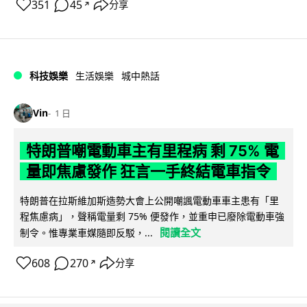
351
45
分享
↗
科技娛樂
生活娛樂
城中熱話
Vin
1 日
特朗普嘲電動車主有里程病 剩 75% 電
量即焦慮發作 狂言一手終結電車指令
特朗普在拉斯維加斯造勢大會上公開嘲諷電動車車主患有「里
程焦慮病」，聲稱電量剩 75% 便發作，並重申已廢除電動車強
閱讀全文
制令。惟專業車媒隨即反駁，...
608
270
分享
↗