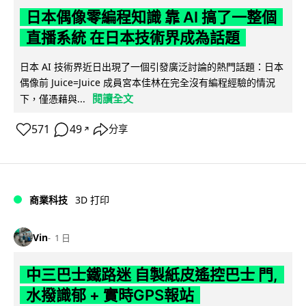
日本偶像零編程知識 靠 AI 搞了一整個
直播系統 在日本技術界成為話題
日本 AI 技術界近日出現了一個引發廣泛討論的熱門話題：日本
偶像前 Juice=Juice 成員宮本佳林在完全沒有編程經驗的情況
閱讀全文
下，僅憑藉與...
571
49
分享
↗
商業科技
3D 打印
Vin
1 日
中三巴士鐵路迷 自製紙皮遙控巴士 門,
水撥識郁 + 實時GPS報站