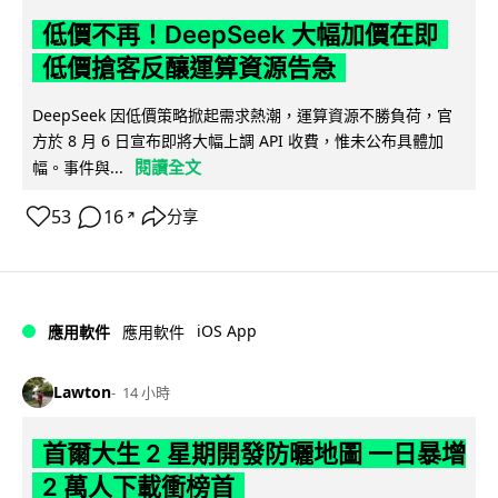
低價不再！DeepSeek 大幅加價在即
低價搶客反釀運算資源告急
DeepSeek 因低價策略掀起需求熱潮，運算資源不勝負荷，官
方於 8 月 6 日宣布即將大幅上調 API 收費，惟未公布具體加
閱讀全文
幅。事件與...
53
16
分享
↗
iOS App
應用軟件
應用軟件
Lawton
14 小時
首爾大生 2 星期開發防曬地圖 一日暴增
2 萬人下載衝榜首