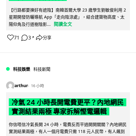
【行路都要揀好有遮陰】南韓首爾大學 23 歲學生劉敏俊利用 2
星期開發防曬導航 App「走向陰涼處」，結合建築物高度、太
閱讀全文
陽仰角及行道樹陰影...
71
3
分享
↗
科技娛樂
科技新聞
arthur
16 小時
冷氣 24 小時長開電費更平？內地網民
實測結果兩極 專家拆解慳電邏輯
你信唔信冷氣長開 24 小時，電費反而平過開開關關？內地網民
實測結果兩極，有人一個月電費只需 118 元人民幣，有人飆到