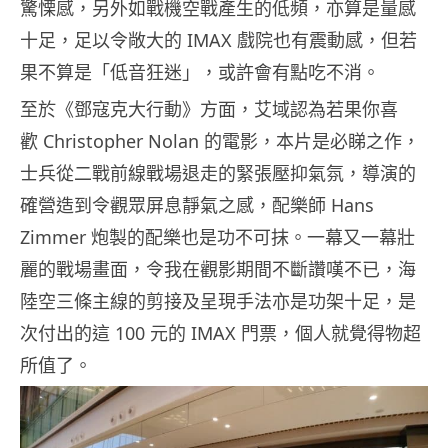
驚慄感，另外如戰機空戰產生的低頻，亦算是量感
十足，足以令敞大的 IMAX 戲院也有震動感，但若
果不算是「低音狂迷」，或許會有點吃不消。
至於《鄧寇克大行動》方面，艾域認為若果你喜
歡 Christopher Nolan 的電影，本片是必睇之作，
士兵從二戰前線戰場退走的緊張壓抑氣氛，導演的
確營造到令觀眾屏息靜氣之感，配樂師 Hans
Zimmer 炮製的配樂也是功不可抹。一幕又一幕壯
麗的戰場畫面，令我在觀影期間不斷讚嘆不已，海
陸空三條主線的剪接及呈現手法亦是功架十足，是
次付出的這 100 元的 IMAX 門票，個人就覺得物超
所值了。