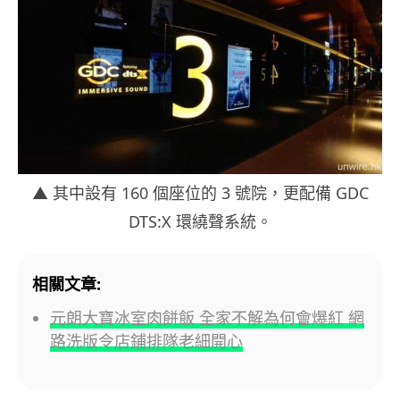
▲ 其中設有 160 個座位的 3 號院，更配備 GDC
DTS:X 環繞聲系統。
相關文章:
元朗大寶冰室肉餅飯 全家不解為何會爆紅 網
路洗版令店鋪排隊老細開心