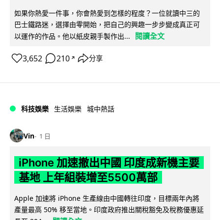
如果你熱愛一件事，你會熱愛到怎樣的程度？一位就讀中三的
巴士鐵路迷，選擇由零開始，把自己的興趣一步步變成真正可
閱讀全文
以運作的作品。他以紙皮親手製作出...
3,652
210
分享
↗
科技娛樂
生活娛樂
城中熱話
Vin
1 日
iPhone 加速撤出中國 印度成新機主要
基地 上年組裝增至5500萬部
Apple 加速將 iPhone 生產線由中國轉往印度，目標兩年內將
產量最高 50% 移至當地。印度政府推出關稅豁免及稅務優惠延