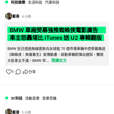
科技娛樂
生活科技
汽車科技
藍骨
4 小時
BMW 車廂熒幕強推蜘蛛俠電影廣告
車主怒轟堪比 iTunes 送 U2 專輯翻版
BMW 近日透過無線更新向全球逾 70 個市場車輛中控熒幕推送
《蜘蛛俠：英雄重生》宣傳動畫，啟動車輛即彈出通知，觸發
閱讀全文
大批車主不滿。BMW 早...
1
分享
3C科技
流動音樂
音樂耳機
藍骨
5 小時