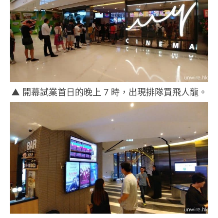
▲ 開幕試業首日的晚上 7 時，出現排隊買飛人龍。