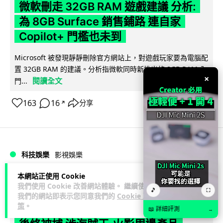
微軟刪走 32GB RAM 遊戲建議 分析:
為 8GB Surface 銷售鋪路 連自家
Copilot+ 門檻也未到
Microsoft 被發現靜靜刪除官方網站上，對遊戲玩家要為電腦配
置 32GB RAM 的建議。分析指微軟同時新推出的 8GB RAM 入
×
閱讀全文
門...
163
16
分享
↗
科技娛樂
影視娛樂
本網站正使用 Cookie
Lawton
1 日
我們使用 Cookie 改善網站體驗。 繼續使用
🎵
⛶
我們的網站即表示您同意我們的
Cookie 政
策
。
訂購 43 億日元精品後棄單 大阪女 2 年
📖 詳細評測
→