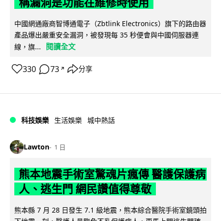
稱漏洞是功能在維修時使用
中國網通廠商智博通電子（Zbtlink Electronics）旗下的路由器
產品爆出嚴重安全漏洞，被發現每 35 秒便會與中國伺服器連
閱讀全文
線，旗...
330
73
分享
↗
科技娛樂
生活娛樂
城中熱話
Lawton
1 日
熊本地震手術室驚魂片瘋傳 醫護保護病
人、逃生門 網民讚值得尊敬
熊本縣 7 月 28 日發生 7.1 級地震，熊本綜合醫院手術室鏡頭拍