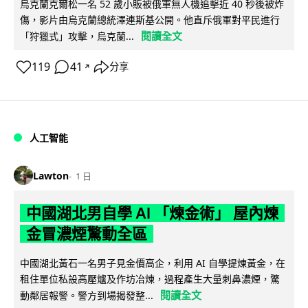
烏克蘭克爾松一名 52 歲小販被俄軍無人機追擊近 40 秒後被炸
傷，影片由烏克蘭總統澤連斯基公開。他直斥俄軍對平民進行
閱讀全文
「狩獵式」攻擊，烏克蘭...
119
41
分享
↗
人工智能
Lawton
1 日
中國湖北男自學 AI 「煉金術」 屋內煉
金冒濃煙驚動全區
中國湖北黃石一名男子見金價高企，利用 AI 自學提煉黃金，在
租住單位私設高壓爐及作坊冶煉，過程產生大量刺鼻濃煙，驚
閱讀全文
動鄰居報警。警方到場揭發整...