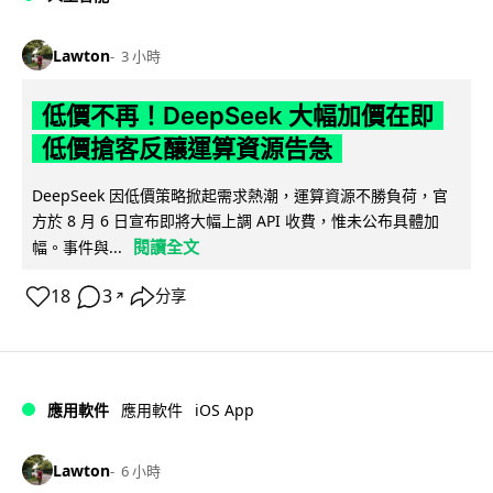
Lawton
3 小時
低價不再！DeepSeek 大幅加價在即
低價搶客反釀運算資源告急
DeepSeek 因低價策略掀起需求熱潮，運算資源不勝負荷，官
方於 8 月 6 日宣布即將大幅上調 API 收費，惟未公布具體加
閱讀全文
幅。事件與...
18
3
分享
↗
iOS App
應用軟件
應用軟件
Lawton
6 小時