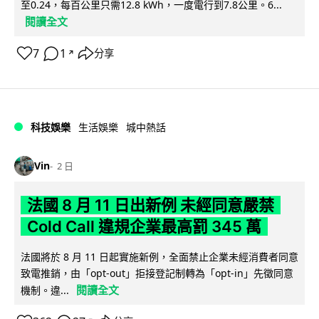
至0.24，每百公里只需12.8 kWh，一度電行到7.8公里。6...
閱讀全文
7
1
分享
↗
科技娛樂
生活娛樂
城中熱話
Vin
2 日
法國 8 月 11 日出新例 未經同意嚴禁
Cold Call 違規企業最高罰 345 萬
法國將於 8 月 11 日起實施新例，全面禁止企業未經消費者同意
致電推銷，由「opt-out」拒接登記制轉為「opt-in」先徵同意
閱讀全文
機制。違...