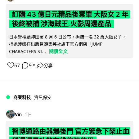
訂購 43 億日元精品後棄單 大阪女 2 年
後終被捕 涉海賊王,火影周邊產品
日本警視廳神田署 8 月 6 日公布，拘捕一名 32 歲大阪女子，
指她涉嫌在出版巨頭集英社旗下官方網店「JUMP
閱讀全文
CHARACTERS ST...
67
9
分享
↗
商業科技
資訊保安
Vin
1 日
智博通路由器爆後門 官方緊急下架止血