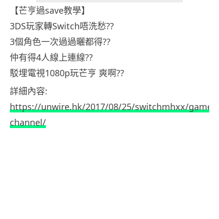
【芒亨過save教學】
3DS玩家轉Switch唔洗愁??
3個角色一次過過曬都得??
仲有得4人線上連線??
駁埋電視1080p玩芒亨 爽啊??
詳細內容:
https://unwire.hk/2017/08/25/switchmhxx/game-
channel/