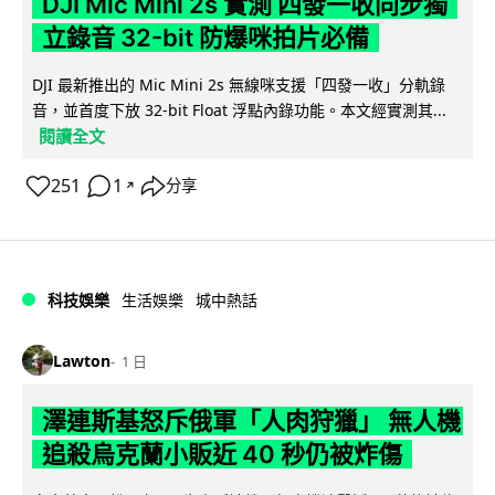
DJI Mic Mini 2s 實測 四發一收同步獨
立錄音 32-bit 防爆咪拍片必備
DJI 最新推出的 Mic Mini 2s 無線咪支援「四發一收」分軌錄
音，並首度下放 32-bit Float 浮點內錄功能。本文經實測其...
閱讀全文
251
1
分享
↗
科技娛樂
生活娛樂
城中熱話
Lawton
1 日
澤連斯基怒斥俄軍「人肉狩獵」 無人機
追殺烏克蘭小販近 40 秒仍被炸傷