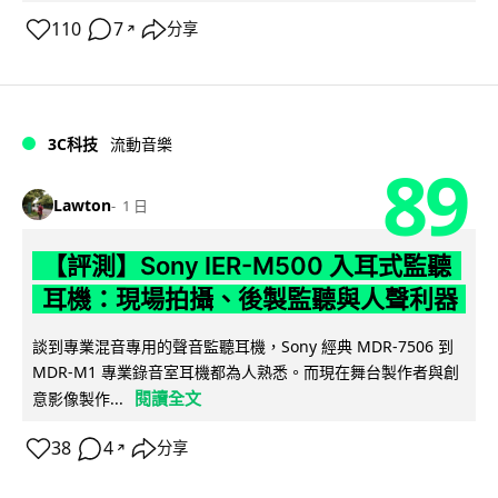
110
7
分享
↗
3C科技
流動音樂
89
Lawton
1 日
【評測】Sony IER-M500 入耳式監聽
耳機：現場拍攝、後製監聽與人聲利器
談到專業混音專用的聲音監聽耳機，Sony 經典 MDR-7506 到
MDR-M1 專業錄音室耳機都為人熟悉。而現在舞台製作者與創
閱讀全文
意影像製作...
38
4
分享
↗