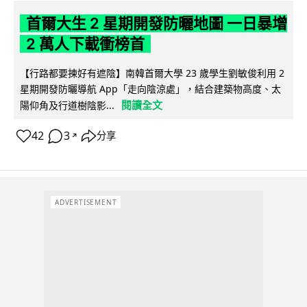
首爾大生 2 星期開發防曬地圖 一日暴增
2 萬人下載衝榜首
【行路都要揀好有遮陰】南韓首爾大學 23 歲學生劉敏俊利用 2
星期開發防曬導航 App「走向陰涼處」，結合建築物高度、太
閱讀全文
陽仰角及行道樹陰影...
42
3
分享
↗
ADVERTISEMENT