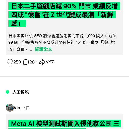
日本二手遊戲店減 90% 門市 業績反增
四成 "懷舊"在 Z 世代變成最潮「新鮮
感」
日本零售巨頭 GEO 將懷舊遊戲銷售門市從 1,000 間大幅減至
99 間，但銷售額卻不降反升至過往的 1.4 倍。做到「減店增
閱讀全文
收」奇蹟，...
259
20
分享
↗
人工智能
Vin
2 日
Meta AI 模型測試期間入侵他家公司 三