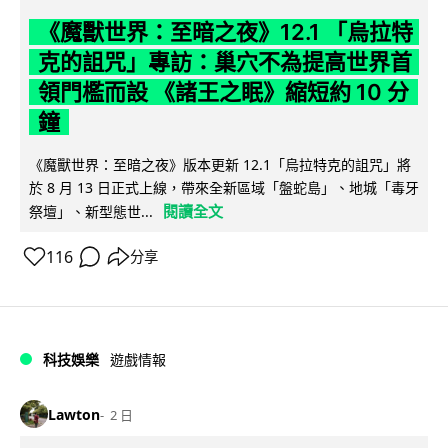
《魔獸世界：至暗之夜》12.1 「烏拉特
克的詛咒」專訪：巢穴不為提高世界首
領門檻而設 《諸王之眠》縮短約 10 分
鐘
《魔獸世界：至暗之夜》版本更新 12.1「烏拉特克的詛咒」將
於 8 月 13 日正式上線，帶來全新區域「盤蛇島」、地城「毒牙
閱讀全文
祭壇」、新型態世...
116
分享
科技娛樂
遊戲情報
Lawton
2 日