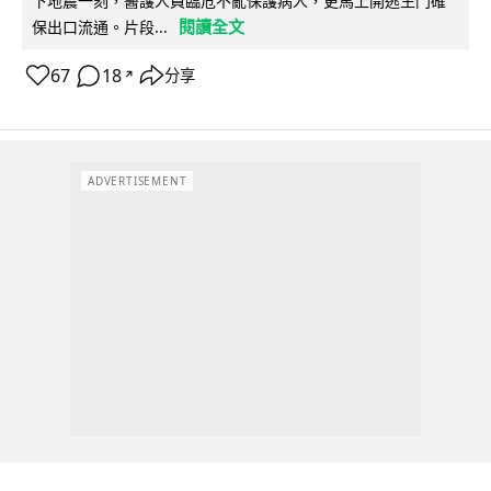
下地震一刻，醫護人員臨危不亂保護病人，更馬上開逃生門確
閱讀全文
保出口流通。片段...
67
18
分享
↗
ADVERTISEMENT