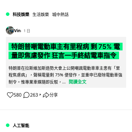
科技娛樂
生活娛樂
城中熱話
Vin
1 日
特朗普嘲電動車主有里程病 剩 75% 電
量即焦慮發作 狂言一手終結電車指令
特朗普在拉斯維加斯造勢大會上公開嘲諷電動車車主患有「里
程焦慮病」，聲稱電量剩 75% 便發作，並重申已廢除電動車強
閱讀全文
制令。惟專業車媒隨即反駁，...
580
263
分享
↗
人工智能