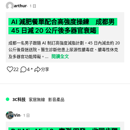
arthur
1 日
AI 減肥餐單配合高強度操練 成都男
45 日減 20 公斤後多器官衰竭
成都一名男子跟隨 AI 制訂高強度減脂計劃，45 日內減去約 20
公斤後昏迷送院。醫生診斷他患上尿源性膿毒症、膿毒性休克
閱讀全文
及多器官功能障礙。...
22
4
分享
↗
3C科技
家居無線
影音產品
Vin
1 日