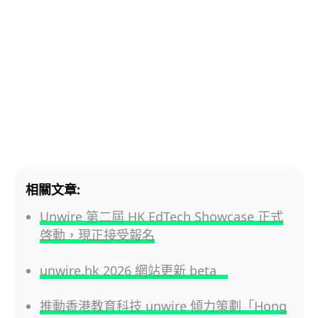
相關文章:
Unwire 第二屆 HK EdTech Showcase 正式
啓動，現正接受報名
unwire.hk 2026 網站更新 beta
推動香港教育科技 unwire 傾力策劃「Hong