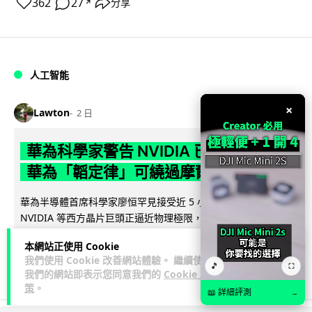
362
27
分享
↗
人工智能
×
Lawton
2 日
華為科學家警告 NVIDIA 已近物理極限
華為「韜定律」可繞過摩爾定律瓶頸
華為半導體首席科學家廖恒罕見接受近 5 小時專訪，警告
NVIDIA 等西方晶片巨頭正逼近物理極限，傳統製程升級已失經
閱讀全文
濟效益。他同時介紹華為...
本網站正使用 Cookie
我們使用 Cookie 改善網站體驗。 繼續使用
1,593
602
分享
🎵
↗
⛶
我們的網站即表示您同意我們的
Cookie 政
策
。
📖 詳細評測
→