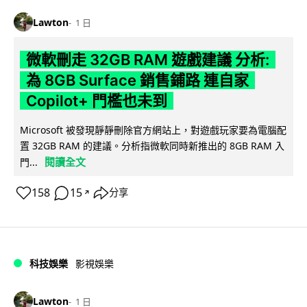
Lawton
1 日
微軟刪走 32GB RAM 遊戲建議 分析:
為 8GB Surface 銷售鋪路 連自家
Copilot+ 門檻也未到
Microsoft 被發現靜靜刪除官方網站上，對遊戲玩家要為電腦配
置 32GB RAM 的建議。分析指微軟同時新推出的 8GB RAM 入
閱讀全文
門...
158
15
分享
↗
科技娛樂
影視娛樂
Lawton
1 日