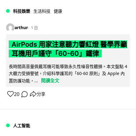
科技娛樂
生活科技
健康
arthur
1 日
AirPods 用家注意聽力響紅燈 醫學界籲
耳機用戶謹守「60-60」鐵律
長時間高音量佩戴耳機可能導致永久性噪音性聽損。本文盤點 4
大聽力受損警號，介紹科學護耳的「60-60 原則」及 Apple 內
閱讀全文
置防護功能，...
20
分享
人工智能