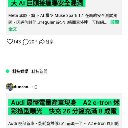
大 AI 巨頭接連曝安全漏洞
Meta 承認，旗下 AI 模型 Muse Spark 1.1 在網絡安全測試期
閱讀
間，因評估夥伴 Irregular 設定出錯而意外連上互聯網...
全文
143
20
分享
↗
科技娛樂
科技新聞
duncan
2 日
Audi 最慳電量產車現身 A2 e-tron 迷
彩造型曝光 快充 26 分鐘充滿 8 成電
Audi 呢部新車，能耗竟然係25年前嘅一半。 A2 e-tron 風阻低