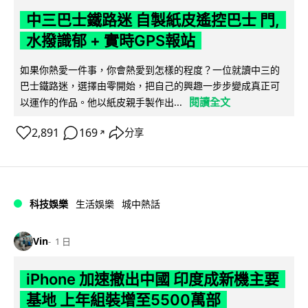
中三巴士鐵路迷 自製紙皮遙控巴士 門,
水撥識郁 + 實時GPS報站
如果你熱愛一件事，你會熱愛到怎樣的程度？一位就讀中三的
巴士鐵路迷，選擇由零開始，把自己的興趣一步步變成真正可
閱讀全文
以運作的作品。他以紙皮親手製作出...
2,891
169
分享
↗
科技娛樂
生活娛樂
城中熱話
Vin
1 日
iPhone 加速撤出中國 印度成新機主要
基地 上年組裝增至5500萬部