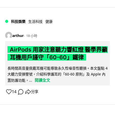
科技娛樂
生活科技
健康
arthur
18 小時
AirPods 用家注意聽力響紅燈 醫學界籲
耳機用戶謹守「60-60」鐵律
長時間高音量佩戴耳機可能導致永久性噪音性聽損。本文盤點 4
大聽力受損警號，介紹科學護耳的「60-60 原則」及 Apple 內
閱讀全文
置防護功能，...
14
分享