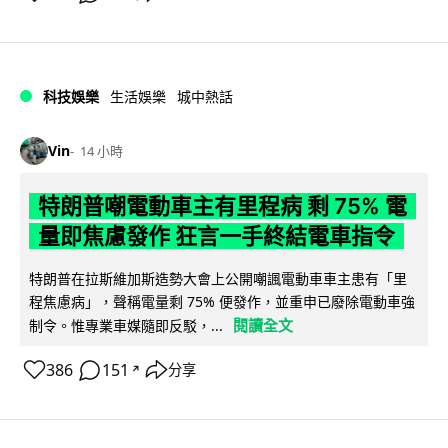
科技娛樂
生活娛樂
城中熱話
Vin
14 小時
特朗普嘲電動車主有里程病 剩 75% 電
量即焦慮發作 狂言一手終結電車指令
特朗普在拉斯維加斯造勢大會上公開嘲諷電動車車主患有「里
程焦慮病」，聲稱電量剩 75% 便發作，並重申已廢除電動車強
閱讀全文
制令。惟專業車媒隨即反駁，...
386
151
分享
↗