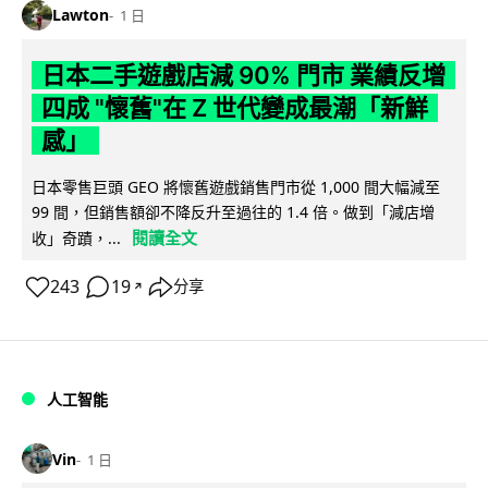
Lawton
1 日
日本二手遊戲店減 90% 門市 業績反增
四成 "懷舊"在 Z 世代變成最潮「新鮮
感」
日本零售巨頭 GEO 將懷舊遊戲銷售門市從 1,000 間大幅減至
99 間，但銷售額卻不降反升至過往的 1.4 倍。做到「減店增
閱讀全文
收」奇蹟，...
243
19
分享
↗
人工智能
Vin
1 日