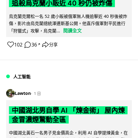
追殺烏克蘭小販近 40 秒仍被炸傷
烏克蘭克爾松一名 52 歲小販被俄軍無人機追擊近 40 秒後被炸
傷，影片由烏克蘭總統澤連斯基公開。他直斥俄軍對平民進行
閱讀全文
「狩獵式」攻擊，烏克蘭...
102
36
分享
↗
人工智能
Lawton
1 日
中國湖北男自學 AI 「煉金術」 屋內煉
金冒濃煙驚動全區
中國湖北黃石一名男子見金價高企，利用 AI 自學提煉黃金，在