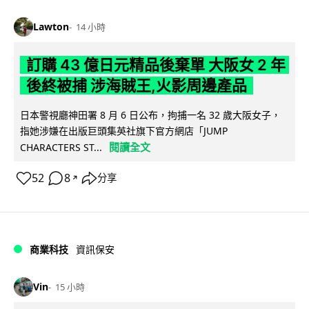
Lawton
14 小時
訂購 43 億日元精品後棄單 大阪女 2 年
後終被捕 涉海賊王,火影周邊產品
日本警視廳神田署 8 月 6 日公布，拘捕一名 32 歲大阪女子，
指她涉嫌在出版巨頭集英社旗下官方網店「JUMP
閱讀全文
CHARACTERS ST...
52
8
分享
↗
商業科技
資訊保安
Vin
15 小時