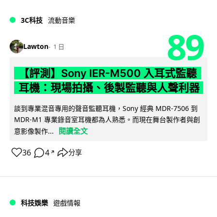
3C科技
流動音樂
89
Lawton
1 日
【評測】Sony IER-M500 入耳式監聽
耳機：現場拍攝、後製監聽與人聲利器
談到專業混音專用的聲音監聽耳機，Sony 經典 MDR-7506 到
MDR-M1 專業錄音室耳機都為人熟悉。而現在舞台製作者與創
閱讀全文
意影像製作...
36
4
分享
↗
科技娛樂
遊戲情報