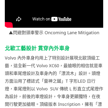
▲
閃避對頭車警示
Oncoming Lane Mitigation
北歐工藝設計
貫
穿內外車身
Volvo
內外車身均用上了特別設計展現北歐頂級工
藝，這全新一代
Volvo XC60
，最搶眼的相信就是車
頭和車尾燈設計及車身內的「漂流木」設計。頭燈
方面沿用了標誌式「雷神之鎚」
T
字形
LED
日行
燈，車尾燈則以
Volvo
SUV
傳統
L
形直立式尾燈作
為設計，前後的車燈設計，令車身更顯獨特，在夜
間行駛更加搶眼。頂級版本
Inscription
，擁有「漂