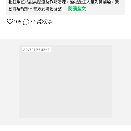
租住單位私設高壓爐及作坊冶煉，過程產生大量刺鼻濃煙，驚
閱讀全文
動鄰居報警。警方到場揭發整...
105
7
分享
↗
ADVERTISEMENT