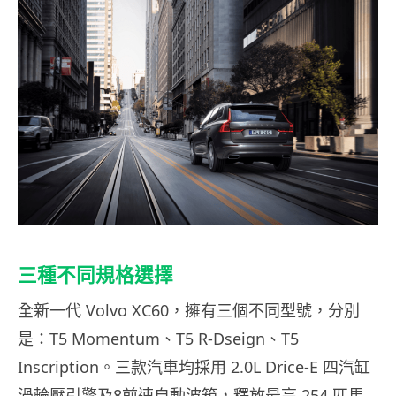
三種不同規格選擇
全新一代
Volvo XC60
，擁有三個不同型號，分別
是：
T5 Momentum
、
T5 R-Dseign
、
T5
Inscription
。三款汽車均採用
2.0L Drice-E
四汽缸
渦輪壓引擎及
8
前速自動波箱，釋放最高
254
匹馬