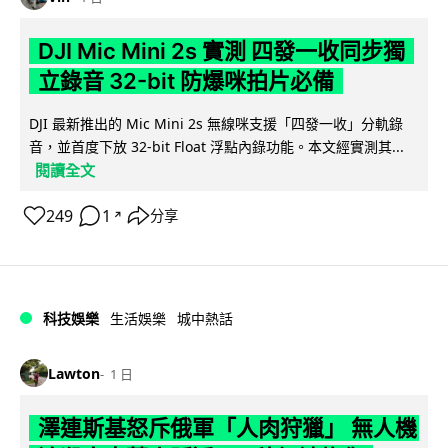
DJI Mic Mini 2s 實測 四發一收同步獨
立錄音 32-bit 防爆咪拍片必備
DJI 最新推出的 Mic Mini 2s 無線咪支援「四發一收」分軌錄
音，並首度下放 32-bit Float 浮點內錄功能。本文經實測其...
閱讀全文
249
1
分享
↗
科技娛樂
生活娛樂
城中熱話
Lawton
1 日
澤連斯基怒斥俄軍「人肉狩獵」 無人機