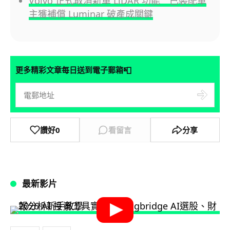
Volvo 正式取消新車 LiDAR 功能 已裝配車
主獲補償 Luminar 破產成關鍵
📮
更多精彩文章每日送到電子郵箱
讚好
0
看留言
分享
最新影片