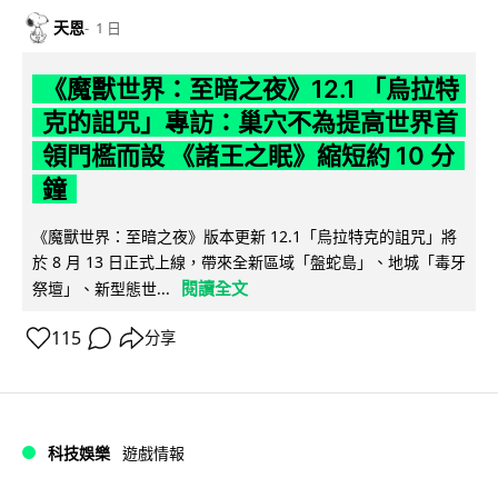
天恩
1 日
《魔獸世界：至暗之夜》12.1 「烏拉特
克的詛咒」專訪：巢穴不為提高世界首
領門檻而設 《諸王之眠》縮短約 10 分
鐘
《魔獸世界：至暗之夜》版本更新 12.1「烏拉特克的詛咒」將
於 8 月 13 日正式上線，帶來全新區域「盤蛇島」、地城「毒牙
閱讀全文
祭壇」、新型態世...
115
分享
科技娛樂
遊戲情報