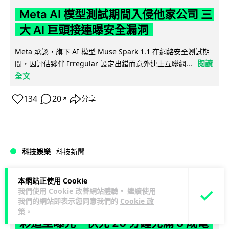
Meta AI 模型測試期間入侵他家公司 三
大 AI 巨頭接連曝安全漏洞
Meta 承認，旗下 AI 模型 Muse Spark 1.1 在網絡安全測試期
閱讀
間，因評估夥伴 Irregular 設定出錯而意外連上互聯網...
全文
134
20
分享
↗
科技娛樂
科技新聞
duncan
1 日
本網站正使用 Cookie
我們使用 Cookie 改善網站體驗。 繼續使用
我們的網站即表示您同意我們的
Cookie 政
Audi 最慳電量產車現身 A2 e-tron 迷
策
。
彩造型曝光 快充 26 分鐘充滿 8 成電