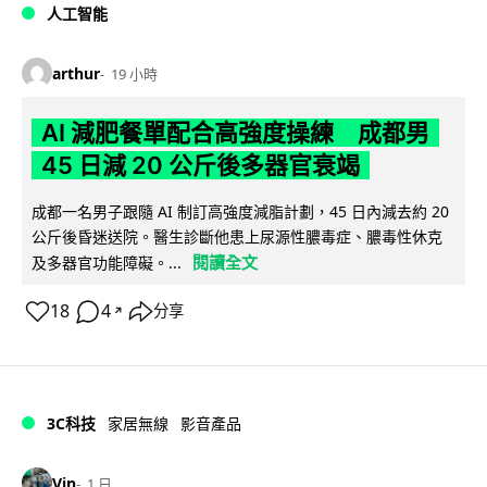
人工智能
arthur
19 小時
AI 減肥餐單配合高強度操練 成都男
45 日減 20 公斤後多器官衰竭
成都一名男子跟隨 AI 制訂高強度減脂計劃，45 日內減去約 20
公斤後昏迷送院。醫生診斷他患上尿源性膿毒症、膿毒性休克
閱讀全文
及多器官功能障礙。...
18
4
分享
↗
3C科技
家居無線
影音產品
Vin
1 日