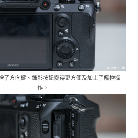
增了方向鍵、錄影按鈕變得更方便及加上了觸控操
作。