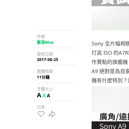
作者
藍哥Blue
Sony 全片幅
打高 ISO 的
發佈日期
2017-08-25
作賣點的旗艦機，
A9 絕對是為
閱讀時間
11分鐘
機有什麼特別？
字體大小
A
A
A
分享