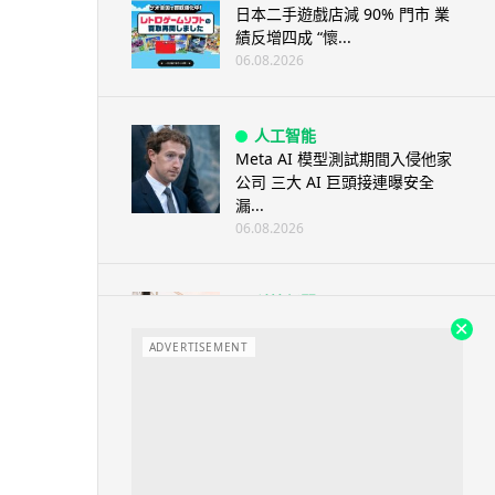
日本二手遊戲店減 90% 門市 業
績反增四成 “懷...
06.08.2026
人工智能
Meta AI 模型測試期間入侵他家
公司 三大 AI 巨頭接連曝安全
漏...
06.08.2026
科技新聞
Audi 最慳電量產車現身 A2 e-
tron 迷彩造型曝光 快充 2...
ADVERTISEMENT
06.08.2026
城中熱話
法國 8 月 11 日出新例 未經同意
嚴禁 Cold Call 違規企...