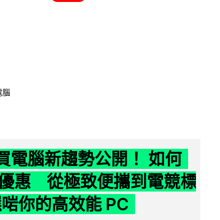
電腦
6 買電腦新趨勢公開！ 如何
優惠 從極致便攜到電競標
選啱你的高效能 PC