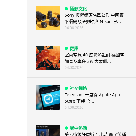
攝影文化
Sony 授權鏡頭名單公佈 中國廠
平價鏡頭全數缺席 Nikon 已...
04.08.2026
健康
室內空氣 40 度暑熱難耐 德國空
調普及率僅 3% 大眾繼...
04.08.2026
社交網絡
Telegram 一度從 Apple App
Store 下架 官...
04.08.2026
城中熱話
葵芳街燈狂閃近 1 小時 網民笑稱