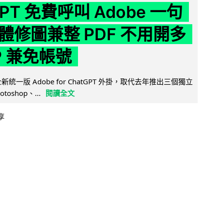
GPT 免費呼叫 Adobe 一句
體修圖兼整 PDF 不用開多
P 兼免帳號
全新統一版 Adobe for ChatGPT 外掛，取代去年推出三個獨立
otoshop、...
閱讀全文
享