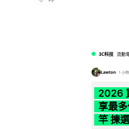
3C科技
流動
Lawton
1 小時
202
享最多
竿 揀