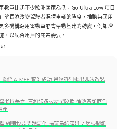
數量比起不少歐洲國家為低，Go Ultra Low 項目
有望長遠改變駕駛者選擇車輛的態度，推動英國用
更多機構選用電動車亦會帶動基建的轉變，例如增
施，以配合用戶的充電需要。
er
I 系統 AIMER 實測成功 聲紋識別揪出非法改裝
變老鼠美食 寬頻線多被老鼠咬爛 倫敦寬頻商負
億破產
指 網購包裝問題惡化 揭菜鳥紙箱綁 7 層樓膠紙