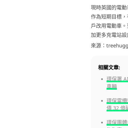
現時英國的電動車
作為短期目標，
戶改用電動車。
加更多充電站設
來源：treehugg
相關文章:
環保署 A
車輛
環保電纜
債 32 
環保團體