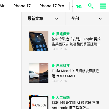
Air
iPhone 17
iPhone 17 Pro
AirPods Pro 3
Ap
最新文章
全部
資訊保安
被命令製造「後門」 Apple 再控
告英國政府 加密後門爭議延燒...
04.08.2026
汽車科技
Tesla Model Y 長續航後驅版抵
港 YOHO MALL ...
04.08.2026
人工智能
據報中國憂美國 AI 變武器 不滿
Anthropic 拒正常存取...