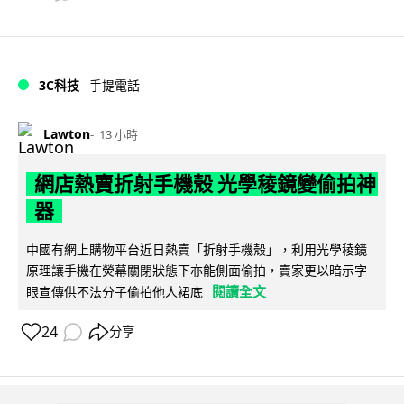
3C科技
手提電話
Lawton
13 小時
網店熱賣折射手機殼 光學稜鏡變偷拍神
器
中國有網上購物平台近日熱賣「折射手機殼」，利用光學稜鏡
原理讓手機在熒幕關閉狀態下亦能側面偷拍，賣家更以暗示字
閱讀全文
眼宣傳供不法分子偷拍他人裙底
24
分享