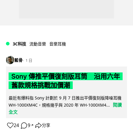
3C科技
流動音樂
音樂耳機
藍骨
1 日
Sony 傳推平價復刻版耳筒 沿用六年
舊款規格挑戰加價潮
最近有爆料指 Sony 計劃於 9 月 7 日推出平價復刻版降噪耳機
閱讀
WH-1000XM4C，規格幾乎與 2020 年 WH-1000XM4...
全文
24
9
分享
↗