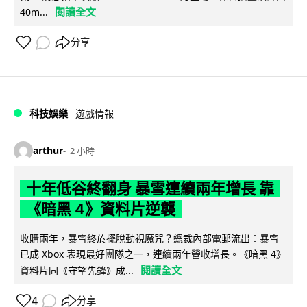
閱讀全文
40m...
分享
科技娛樂
遊戲情報
arthur
2 小時
十年低谷終翻身 暴雪連續兩年增長 靠
《暗黑 4》資料片逆襲
收購兩年，暴雪終於擺脫動視魔咒？總裁內部電郵流出：暴雪
已成 Xbox 表現最好團隊之一，連續兩年營收增長。《暗黑 4》
閱讀全文
資料片同《守望先鋒》成...
4
分享