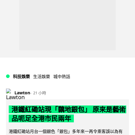
科技娛樂
生活娛樂
城中熱話
Lawton
21 小時
港鐵紅磡站現「黐地銀包」 原來是藝術
品呃足全港市民兩年
港鐵紅磡站月台一個銀色「銀包」多年來一再令乘客誤以為有