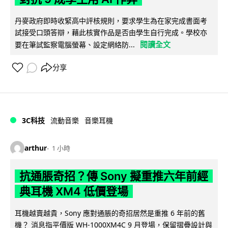
丹麥政府即時收緊高中評核規則，要求學生為在家完成書面考
試接受口頭答辯，藉此核實作品是否由學生自行完成。學校亦
閱讀全文
要在筆試監察電腦螢幕、設定網絡防...
分享
3C科技
流動音樂
音樂耳機
arthur
1 小時
抗通脹奇招？傳 Sony 擬重推六年前經
典耳機 XM4 低價登場
耳機越賣越貴，Sony 應對通脹的奇招居然是重推 6 年前的舊
機？ 消息指平價版 WH-1000XM4C 9 月登場，保留摺疊設計與