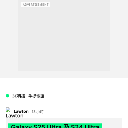
ADVERTISEMENT
3C科技
手提電話
Lawton
13 小時
Galaxy S25 Ultra 及 S24 Ultra