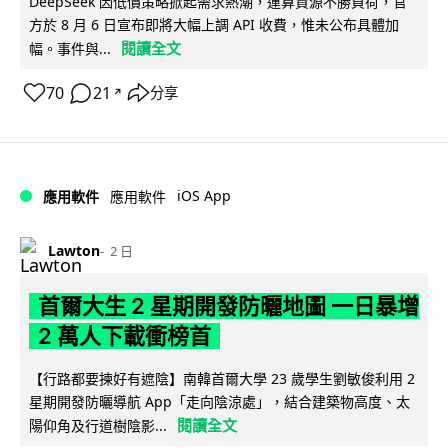
DeepSeek 因低價策略掀起需求熱潮，運算資源不勝負荷，官
方於 8 月 6 日宣布即將大幅上調 API 收費，惟未公布具體加
閱讀全文
幅。事件與...
70
21
分享
↗
iOS App
應用軟件
應用軟件
Lawton
2 日
首爾大生 2 星期開發防曬地圖 一日暴增
2 萬人下載衝榜首
【行路都要揀好有遮陰】南韓首爾大學 23 歲學生劉敏俊利用 2
星期開發防曬導航 App「走向陰涼處」，結合建築物高度、太
閱讀全文
陽仰角及行道樹陰影...