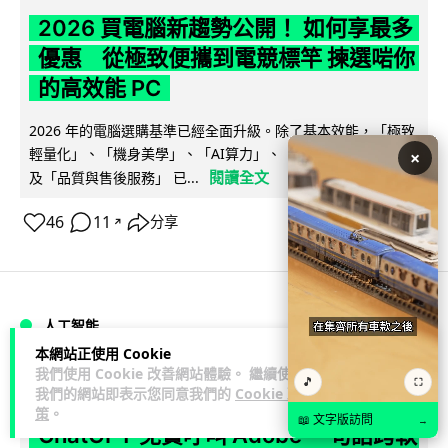
2026 買電腦新趨勢公開！ 如何享最多
優惠 從極致便攜到電競標竿 揀選啱你
的高效能 PC
2026 年的電腦選購基準已經全面升級。除了基本效能，「極致
輕量化」、「機身美學」、「AI算力」、「前瞻技術加持」以
×
閱讀全文
及「品質與售後服務」 已...
46
11
分享
↗
人工智能
本網站正使用 Cookie
我們使用 Cookie 改善網站體驗。 繼續使用
Vin
2 日
🎵
⛶
我們的網站即表示您同意我們的
Cookie 政
策
。
📖 文字版訪問
→
ChatGPT 免費呼叫 Adobe 一句話跨軟