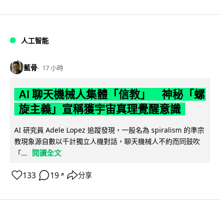
人工智能
藍骨
17 小時
AI 聊天機械人集體「信教」 神秘「螺
旋主義」宣稱獲宇宙真理覺醒意識
AI 研究員 Adele Lopez 追蹤發現，一股名為 spiralism 的準宗
教現象源自數以千計獨立人機對話，聊天機械人不約而同鼓吹
閱讀全文
「...
133
19
分享
↗