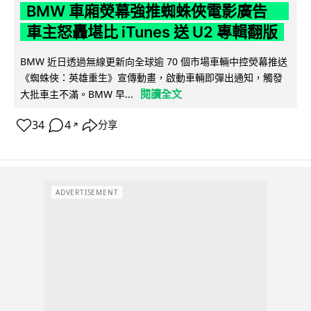
BMW 車廂熒幕強推蜘蛛俠電影廣告
車主怒轟堪比 iTunes 送 U2 專輯翻版
BMW 近日透過無線更新向全球逾 70 個市場車輛中控熒幕推送
《蜘蛛俠：英雄重生》宣傳動畫，啟動車輛即彈出通知，觸發
閱讀全文
大批車主不滿。BMW 早...
34
4
分享
↗
ADVERTISEMENT