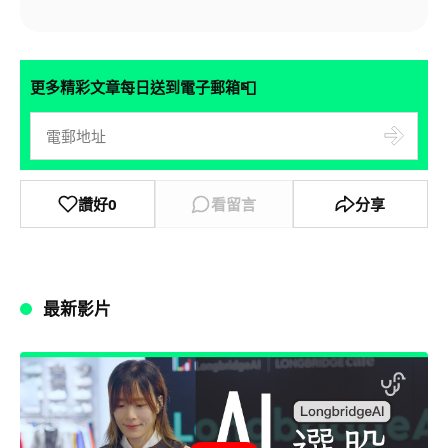
📮
更多精彩文章每日送到電子郵箱
讚好
0
看留言
分享
最新影片