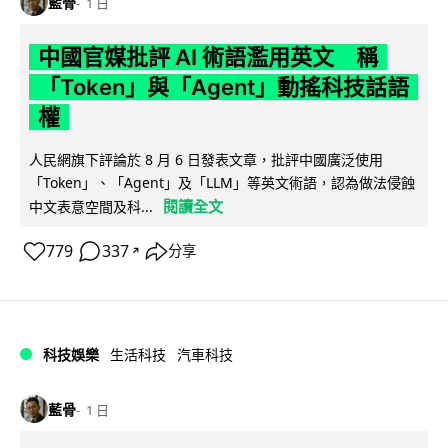
藍骨
1 日
中國官媒批評 AI 術語濫用英文 稱
「Token」與「Agent」動搖科技話語
權
人民網旗下評論於 8 月 6 日發表文章，批評中國廣泛使用
「Token」、「Agent」及「LLM」等英文術語，認為做法侵蝕
閱讀全文
中文表意空間及科...
779
337
分享
↗
科技娛樂
生活科技
汽車科技
藍骨
1 日