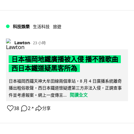
科技娛樂
生活科技
旅遊
Lawton
23 小時
日本福岡地鐵廣播被入侵 播不雅歌曲
西日本鐵道疑黑客所為
日本福岡西鐵天神大牟田線兩個車站，8 月 4 日廣播系統離奇
播出粗俗歌聲，西日本鐵道懷疑遭第三方非法入侵，正調查事
閱讀全文
件並考慮報案。網上一度傳言...
38
2
分享
↗