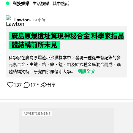
科技娛樂
生活娛樂
城中熱話
Lawton
19 小時
廣島原爆遺址驚現神秘合金 科學家指晶
體結構前所未見
科學家在廣島原爆遺址沙灘樣本中，發現一種從未有記錄的多
元素合金，由鐵、鉻、鎳、錳、鉬及鋁六種金屬混合而成，晶
閱讀全文
體結構獨特。研究由佛羅倫斯大學...
137
17
分享
↗
ADVERTISEMENT