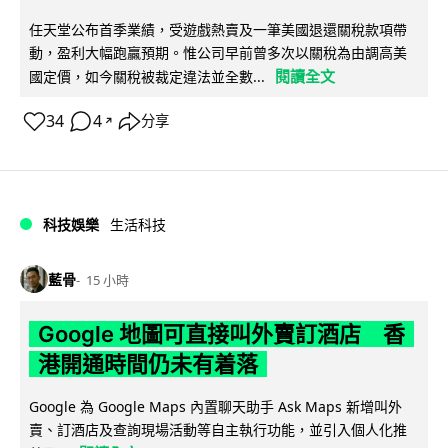
任天堂公布首季業績，受遊戲熱賣及一筆美國退還關稅款項帶
動，盈利大幅跑贏預期。惟公司早前曾多次以關稅為由調高美
閱讀全文
國定價，如今關稅被裁定違法並全數...
34
4
分享
↗
科技娛樂
生活科技
藍骨
15 小時
Google 地圖可直接叫外賣訂酒店 香
港開通時間仍未有着落
Google 為 Google Maps 內置聊天助手 Ask Maps 新增叫外
賣、訂酒店及查詢現場活動等自主執行功能，並引入個人化推