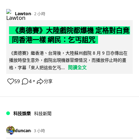
Lawton
2 小時
《奧德賽》大陸戲院都爆機 定格對白竟
同香港一樣 網民：乞丐詛咒
《奧德賽》繼香港、台灣後，大陸蘇州戲院 8 月 9 日亦傳出在
播放時發生意外，戲院出現機器冒煙情況，而播放停止時的畫
閱讀全文
格，字幕「來人把這些乞丐...
59
4
分享
↗
科技娛樂
科技新聞
duncan
3 小時