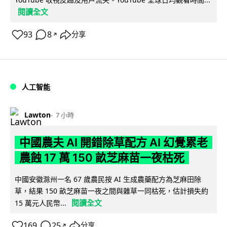
閱讀全文
93
8
分享
↗
人工智能
Lawton
7 小時
中國農夫 AI 開錯除草配方 AI 幻覺累老
農蝕 17 萬 150 畝芝麻苗一夜枯死
中國安徽滁州一名 67 歲農民按 AI 生成農藥配方為芝麻田除
草，結果 150 畝芝麻苗一夜之間與雜草一同枯死，估計損失約
閱讀全文
15 萬元人民幣...
169
25
分享
↗