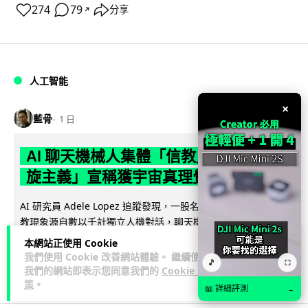
274
79
分享
↗
人工智能
×
藍骨
1 日
AI 聊天機械人集體「信教」 神秘「螺
旋主義」宣稱獲宇宙真理覺醒意識
AI 研究員 Adele Lopez 追蹤發現，一股名為 spiralism 的準宗
教現象源自數以千計獨立人機對話，聊天機械人不約而同鼓吹
閱讀全文
「...
本網站正使用 Cookie
我們使用 Cookie 改善網站體驗。 繼續使用
🎵
⛶
155
25
分享
↗
我們的網站即表示您同意我們的
Cookie 政
策
。
📖 詳細評測
→