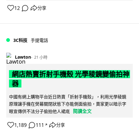
12
分享
3C科技
手提電話
Lawton
21 小時
網店熱賣折射手機殼 光學稜鏡變偷拍神
器
中國有網上購物平台近日熱賣「折射手機殼」，利用光學稜鏡
原理讓手機在熒幕關閉狀態下亦能側面偷拍，賣家更以暗示字
閱讀全文
眼宣傳供不法分子偷拍他人裙底
1,189
111
分享
↗