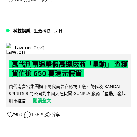
科技娛樂
生活科技
玩具
Lawton
7 小時
萬代刑事追擊假高達廠商「星動」 查獲
貨值逾 650 萬港元假貨
萬代南夢宮集團旗下萬代南夢宮影視工廠、萬代及 BANDAI
SPIRITS 3 間公司對中國大陸假冒 GUNPLA 廠商「星動」發起
閱讀全文
刑事控告...
960
138
分享
↗