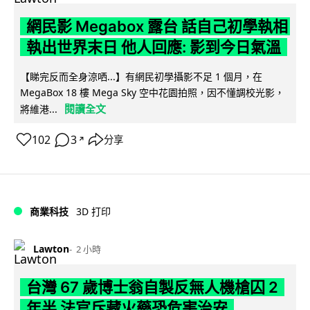
網民影 Megabox 露台 話自己初學執相
執出世界末日 他人回應: 影到今日氣溫
【睇完反而全身涼哂...】有網民初學攝影不足 1 個月，在
MegaBox 18 樓 Mega Sky 空中花園拍照，因不懂調校光影，
閱讀全文
將維港...
102
3
分享
↗
商業科技
3D 打印
Lawton
2 小時
台灣 67 歲博士翁自製反無人機槍囚 2
年半 法官斥藏火藥恐危害治安