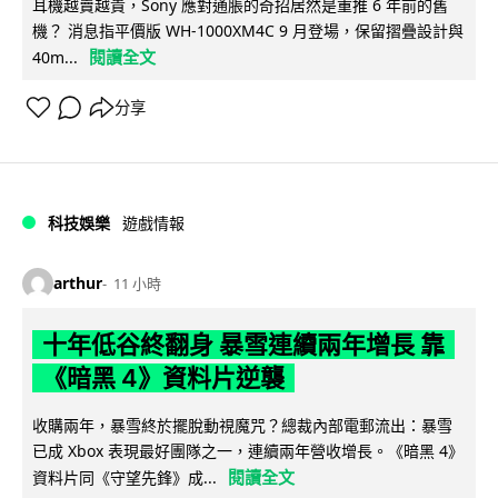
耳機越賣越貴，Sony 應對通脹的奇招居然是重推 6 年前的舊
機？ 消息指平價版 WH-1000XM4C 9 月登場，保留摺疊設計與
閱讀全文
40m...
分享
科技娛樂
遊戲情報
arthur
11 小時
十年低谷終翻身 暴雪連續兩年增長 靠
《暗黑 4》資料片逆襲
收購兩年，暴雪終於擺脫動視魔咒？總裁內部電郵流出：暴雪
已成 Xbox 表現最好團隊之一，連續兩年營收增長。《暗黑 4》
閱讀全文
資料片同《守望先鋒》成...