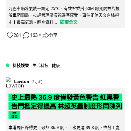
九巴車廂冷氣統一設定 25°C，有乘客乘搭 60M 線期間拍片投
訴車廂悶熱，批評管理層漠視乘客感受，事件正值天文台錄得
閱讀全文
史上最高氣溫。翻查資料...
281
163
分享
↗
科技娛樂
生活科技
健康
Lawton
3 小時
史上最熱 36.9 度僅發黃色警告 紅黑警
告門檻定得過高 林超英轟制度形同陳列
品
本港周日錄得史上最熱 36.9 度，上水更達 39.8 度，惟勞工處