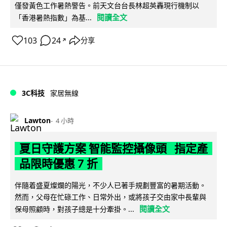
僅發黃色工作暑熱警告。前天文台台長林超英轟現行機制以
閱讀全文
「香港暑熱指數」為基...
103
24
分享
↗
3C科技
家居無線
Lawton
4 小時
夏日守護方案 智能監控攝像頭 指定產
品限時優惠 7 折
伴隨着盛夏燦爛的陽光，不少人已著手規劃豐富的暑期活動。
然而，父母在忙碌工作、日常外出，或將孩子交由家中長輩與
閱讀全文
保母照顧時，對孩子總是十分牽掛。...