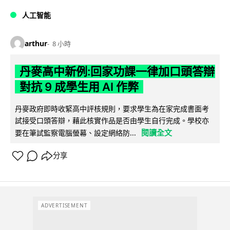
人工智能
arthur
8 小時
丹麥高中新例:回家功課一律加口頭答辯
對抗 9 成學生用 AI 作弊
丹麥政府即時收緊高中評核規則，要求學生為在家完成書面考
試接受口頭答辯，藉此核實作品是否由學生自行完成。學校亦
閱讀全文
要在筆試監察電腦螢幕、設定網絡防...
分享
ADVERTISEMENT