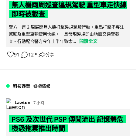
無人機兩周巡查違規駕駛 重型車走快線
即時被截查
警方一連 2 周展開無人機打擊違規駕駛行動，重點打擊不專注
駕駛及重型車輛使用快線，一旦發現違規即由地面交通警截
閱讀全文
查。行動配合警方今年上半年致命...
91
12
分享
↗
科技娛樂
遊戲情報
Lawton
7 小時
PS6 及次世代 PSP 傳聞流出 記憶體危
機恐拖累推出時間