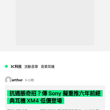
3C科技
流動音樂
音樂耳機
arthur
9 小時
抗通脹奇招？傳 Sony 擬重推六年前經
典耳機 XM4 低價登場