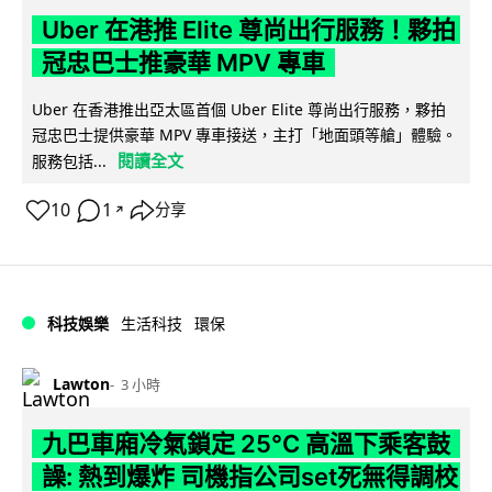
Uber 在港推 Elite 尊尚出行服務！夥拍
冠忠巴士推豪華 MPV 專車
Uber 在香港推出亞太區首個 Uber Elite 尊尚出行服務，夥拍
冠忠巴士提供豪華 MPV 專車接送，主打「地面頭等艙」體驗。
閱讀全文
服務包括...
10
1
分享
↗
科技娛樂
生活科技
環保
Lawton
3 小時
九巴車廂冷氣鎖定 25°C 高溫下乘客鼓
譟: 熱到爆炸 司機指公司set死無得調校