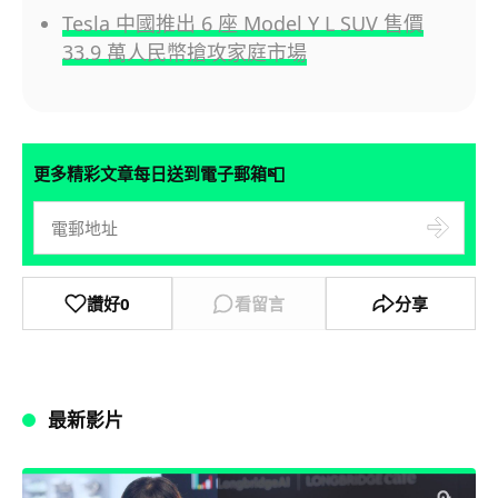
Tesla 中國推出 6 座 Model Y L SUV 售價
33.9 萬人民幣搶攻家庭市場
📮
更多精彩文章每日送到電子郵箱
讚好
0
看留言
分享
最新影片