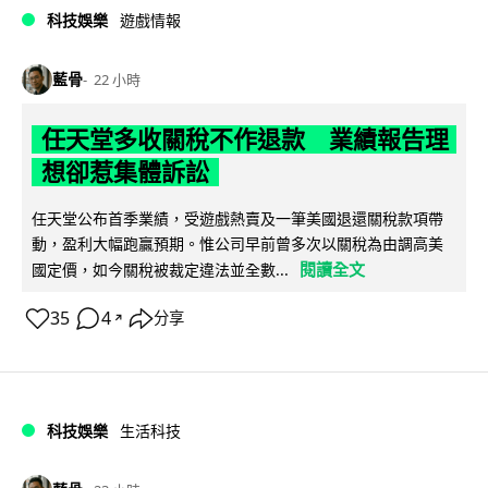
科技娛樂
遊戲情報
藍骨
22 小時
任天堂多收關稅不作退款 業績報告理
想卻惹集體訴訟
任天堂公布首季業績，受遊戲熱賣及一筆美國退還關稅款項帶
動，盈利大幅跑贏預期。惟公司早前曾多次以關稅為由調高美
閱讀全文
國定價，如今關稅被裁定違法並全數...
35
4
分享
↗
科技娛樂
生活科技