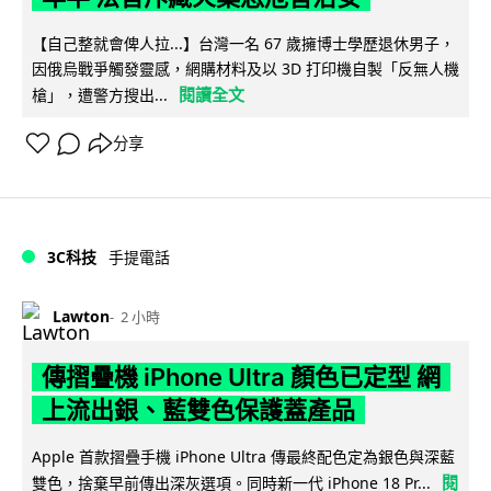
【自己整就會俾人拉...】台灣一名 67 歲擁博士學歷退休男子，
因俄烏戰爭觸發靈感，網購材料及以 3D 打印機自製「反無人機
閱讀全文
槍」，遭警方搜出...
分享
3C科技
手提電話
Lawton
2 小時
傳摺疊機 iPhone Ultra 顏色已定型 網
上流出銀、藍雙色保護蓋產品
Apple 首款摺疊手機 iPhone Ultra 傳最終配色定為銀色與深藍
閱
雙色，捨棄早前傳出深灰選項。同時新一代 iPhone 18 Pr...