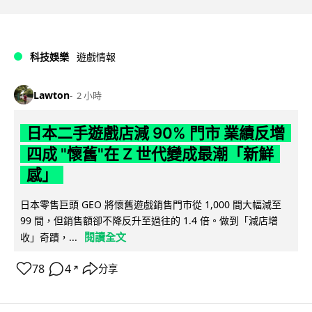
科技娛樂
遊戲情報
Lawton
2 小時
日本二手遊戲店減 90% 門市 業績反增
四成 "懷舊"在 Z 世代變成最潮「新鮮
感」
日本零售巨頭 GEO 將懷舊遊戲銷售門市從 1,000 間大幅減至
99 間，但銷售額卻不降反升至過往的 1.4 倍。做到「減店增
閱讀全文
收」奇蹟，...
78
4
分享
↗