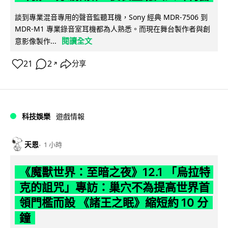
談到專業混音專用的聲音監聽耳機，Sony 經典 MDR-7506 到
MDR-M1 專業錄音室耳機都為人熟悉。而現在舞台製作者與創
閱讀全文
意影像製作...
21
2
分享
↗
科技娛樂
遊戲情報
天恩
1 小時
《魔獸世界：至暗之夜》12.1 「烏拉特
克的詛咒」專訪：巢穴不為提高世界首
領門檻而設 《諸王之眠》縮短約 10 分
鐘