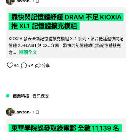
Lawton
1 日
靠快閃記憶體紓緩 DRAM 不足 KIOXIA
推 XL1 記憶體擴充模組
KIOXIA 發表全新記憶體擴充模組 XL1 系列，結合低延遲快閃記
憶體 XL-FLASH 與 CXL 介面，將快閃記憶體轉化為記憶體擴充
閱讀全文
方...
84
5
分享
↗
商業科技
資訊保安
Lawton
1 日
東華學院誤發取錄電郵 全數 11,139 名