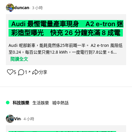
duncan
3 小時
Audi 最慳電量產車現身 A2 e-tron 迷
彩造型曝光 快充 26 分鐘充滿 8 成電
Audi 呢部新車，能耗竟然係25年前嘅一半。 A2 e-tron 風阻低
至0.24，每百公里只需12.8 kWh，一度電行到7.8公里。6...
閱讀全文
5
1
分享
↗
科技娛樂
生活娛樂
城中熱話
Vin
4 小時