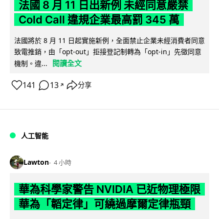
法國 8 月 11 日出新例 未經同意嚴禁
Cold Call 違規企業最高罰 345 萬
法國將於 8 月 11 日起實施新例，全面禁止企業未經消費者同意
致電推銷，由「opt-out」拒接登記制轉為「opt-in」先徵同意
閱讀全文
機制。違...
141
13
分享
↗
人工智能
Lawton
4 小時
華為科學家警告 NVIDIA 已近物理極限
華為「韜定律」可繞過摩爾定律瓶頸