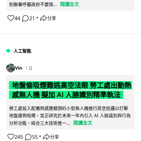
閱讀全文
則聯署呼籲政府不要限...
44
21
分享
↗
人工智能
Vin
1 日
地盤偷吸煙難逃高空法眼 勞工處出動熱
感無人機 擬加 AI 人臉識別精準執法
勞工處投入配備熱感應鏡頭的小型無人機進行高空巡邏以打擊
地盤違例吸煙，並正研究於未來一年內引入 AI 人臉識別與行為
閱讀全文
分析功能，結合三大技術進一...
245
55
分享
↗