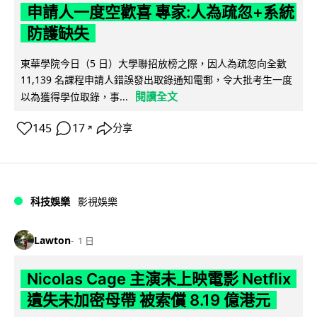
申請人一度空歡喜 專家:人為疏忽+系統
防護缺失
東華學院今日（5 日）大學聯招放榜之際，因人為疏忽向全數
11,139 名課程申請人錯誤發出取錄通知電郵，令大批考生一度
閱讀全文
以為獲得學位取錄，事...
145
17
分享
↗
科技娛樂
影視娛樂
Lawton
1 日
Nicolas Cage 主演未上映電影 Netflix
遺失未加密母帶 被索償 8.19 億港元