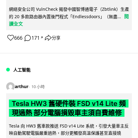
網絡安全公司 VulnCheck 揭發中國智博通電子（Zbtlink）生產
閱
的 20 多款路由器內置後門程式「Endlessdoors」（無盡...
讀全文
666
171
分享
↗
人工智能
arthur
10 小時
Tesla HW3 舊硬件裝 FSD v14 Lite 頻
現過熱 部分電腦損毀車主須自費維修
Tesla 向 HW3 舊車款推送 FSD v14 Lite 系統，引發大量車主反
映自動駕駛電腦嚴重過熱，部分更觸發高溫保護甚至直接燒