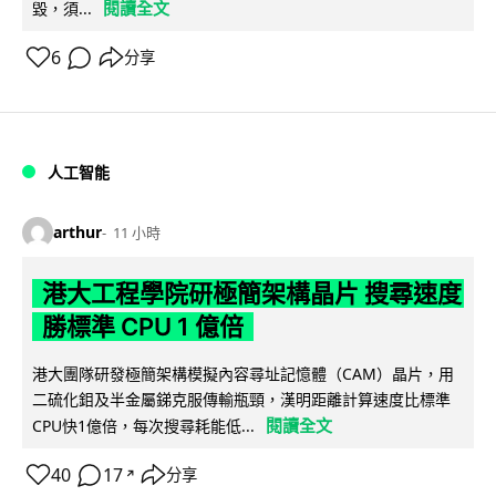
閱讀全文
毀，須...
6
分享
人工智能
arthur
11 小時
港大工程學院研極簡架構晶片 搜尋速度
勝標準 CPU 1 億倍
港大團隊研發極簡架構模擬內容尋址記憶體（CAM）晶片，用
二硫化鉬及半金屬銻克服傳輸瓶頸，漢明距離計算速度比標準
閱讀全文
CPU快1億倍，每次搜尋耗能低...
40
17
分享
↗