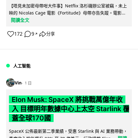
【唔見未加密母帶咁大件事】Netflix 洛杉磯辦公室被竊，未上
映的 Nicolas Cage 電影《Fortitude》母帶亦告失蹤。電影...
閱讀全文
172
9
分享
↗
人工智能
Vin
1 日
Elon Musk: SpaceX 將挑戰萬億年收
入 目標明年數據中心上太空 Starlink 覆
蓋全球170國
SpaceX 公佈最新第二季業績，受惠 Starlink 與 AI 業務帶動，