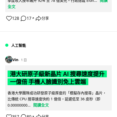
閱讀
季度收入按年飆升 92% 至 78 億美元。行政總裁 Elon...
全文
128
17
分享
↗
人工智能
Vin
1 日
港大研原子級新晶片 AI 搜尋速度提升
一億倍 手機人臉識別免上雲端
香港大學團隊成功研發原子級厚度的「模擬存內搜尋」晶片，
比傳統 CPU 搜尋速度快約 1 億倍，延遲低至 36 皮秒（即
閱讀全文
0.00000000...
357
80
分享
↗