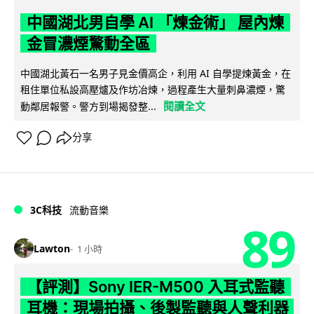
中國湖北男自學 AI 「煉金術」 屋內煉
金冒濃煙驚動全區
中國湖北黃石一名男子見金價高企，利用 AI 自學提煉黃金，在
租住單位私設高壓爐及作坊冶煉，過程產生大量刺鼻濃煙，驚
閱讀全文
動鄰居報警。警方到場揭發整...
分享
3C科技
流動音樂
89
Lawton
1 小時
【評測】Sony IER-M500 入耳式監聽
耳機：現場拍攝、後製監聽與人聲利器