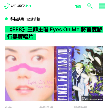
WWDC 2026
GenAI 與雲端科技專區
ERP 與商業 AI
《FF8》王菲主唱 Eyes On Me 將首度發行黑膠唱片
科技娛樂
遊戲情報
《FF8》王菲主唱 Eyes On Me 將首度發
行黑膠唱片
作者
發佈日期
閱讀時間