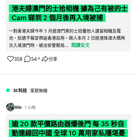
港夫婦澳門的士拾相機 據為己有被的士
Cam 睇到 2 個月後再入境被捕
一對香港夫婦今年 5 月遊澳門乘的士拾獲他人遺留相機及電
池，拾遺不報並帶返香港自用。兩人本月 2 日經港珠澳大橋再
閱讀全文
次入境澳門時，被治安警察局...
358
54
分享
↗
3C科技
家居無線
Vin
7 小時
逾 20 款平價路由器爆後門 每 35 秒自
動連線回中國 全球 10 萬用家私隱堪憂