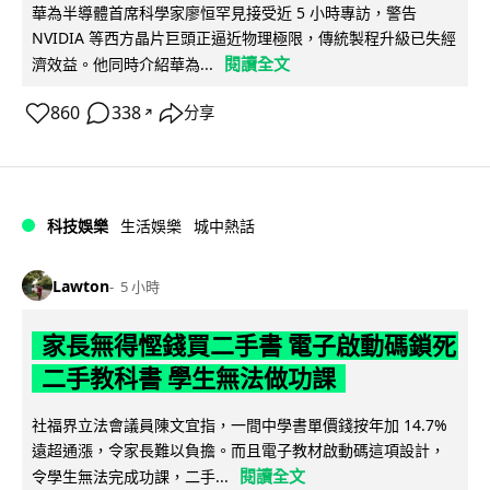
華為半導體首席科學家廖恒罕見接受近 5 小時專訪，警告
NVIDIA 等西方晶片巨頭正逼近物理極限，傳統製程升級已失經
閱讀全文
濟效益。他同時介紹華為...
860
338
分享
↗
科技娛樂
生活娛樂
城中熱話
Lawton
5 小時
家長無得慳錢買二手書 電子啟動碼鎖死
二手教科書 學生無法做功課
社福界立法會議員陳文宜指，一間中學書單價錢按年加 14.7%
遠超通漲，令家長難以負擔。而且電子教材啟動碼這項設計，
閱讀全文
令學生無法完成功課，二手...