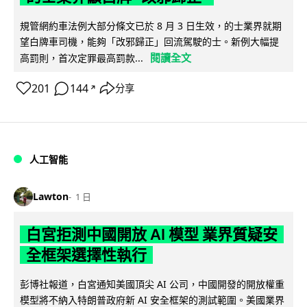
規管網約車法例大部分條文已於 8 月 3 日生效，的士業界就期
望白牌車司機，能夠「改邪歸正」回流駕駛的士。新例大幅提
閱讀全文
高罰則，首次定罪最高罰款...
201
144
分享
↗
人工智能
Lawton
1 日
白宮拒測中國開放 AI 模型 業界質疑安
全框架選擇性執行
彭博社報道，白宮通知美國頂尖 AI 公司，中國開發的開放權重
模型將不納入特朗普政府新 AI 安全框架的測試範圍。美國業界