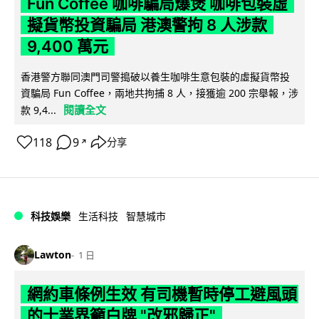
Fun Coffee 咖啡騙局爆煲 咖啡包裝虛
擬貨幣投資騙局 港澳警拘 8 人涉款
9,400 萬元
香港警方聯同澳門司警搗破以養生咖啡生意包裝的虛擬貨幣投
資騙局 Fun Coffee，兩地共拘捕 8 人，接獲逾 200 宗舉報，涉
閱讀全文
款 9,4...
118
9
分享
↗
科技娛樂
生活科技
智慧城市
Lawton
1 日
網約車條例生效 有司機暫時停工避風頭
的士業界籲白牌 "改邪歸正"