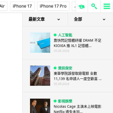
Air
iPhone 17
iPhone 17 Pro
AirPods Pro 3
Ap
最新文章
全部
人工智能
靠快閃記憶體紓緩 DRAM 不足
KIOXIA 推 XL1 記憶體...
05.08.2026
資訊保安
東華學院誤發取錄電郵 全數
11,139 名申請人一度空歡喜 ...
05.08.2026
影視娛樂
Nicolas Cage 主演未上映電影
Netflix 遺失未加...