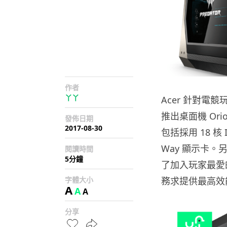
作者
丫丫
Acer 針對電競玩
推出桌面機 Or
發佈日期
2017-08-30
包括採用 18 核 I
Way 顯示卡。
閱讀時間
5分鐘
了加入玩家最愛
字體大小
務求提供最高效
A
A
A
分享