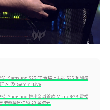
025】Samsung S25 FE 現場上手試 S25 系列最
 AI 及 Gemini Live
025】Samsung 推出全球首款 Micro RGB 電視
超高階機種售價約 23 萬港元