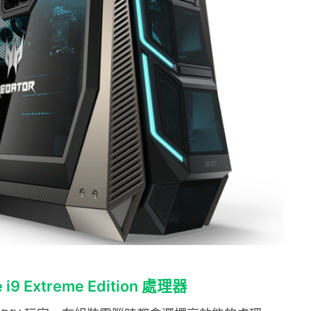
 i9 Extreme Edition 處理器