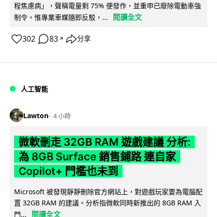
程焦慮病」，聲稱電量剩 75% 便發作，並重申已廢除電動車強
閱讀全文
制令。惟專業車媒隨即反駁，...
302
83
分享
↗
人工智能
Lawton
4 小時
微軟刪走 32GB RAM 遊戲建議 分析:
為 8GB Surface 銷售鋪路 連自家
Copilot+ 門檻也未到
Microsoft 被發現靜靜刪除官方網站上，對遊戲玩家要為電腦配
置 32GB RAM 的建議。分析指微軟同時新推出的 8GB RAM 入
閱讀全文
門...