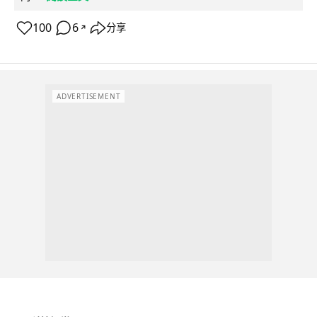
100
6
分享
↗
ADVERTISEMENT