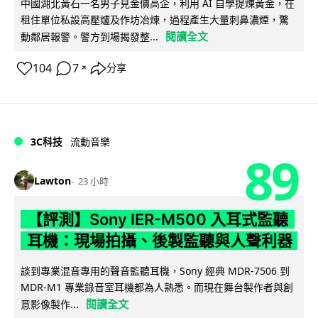
中國湖北黃石一名男子見金價高企，利用 AI 自學提煉黃金，在
租住單位私設高壓爐及作坊冶煉，過程產生大量刺鼻濃煙，驚
閱讀全文
動鄰居報警。警方到場揭發整...
104
7
分享
↗
3C科技
流動音樂
89
Lawton
23 小時
【評測】Sony IER-M500 入耳式監聽
耳機：現場拍攝、後製監聽與人聲利器
談到專業混音專用的聲音監聽耳機，Sony 經典 MDR-7506 到
MDR-M1 專業錄音室耳機都為人熟悉。而現在舞台製作者與創
閱讀全文
意影像製作...