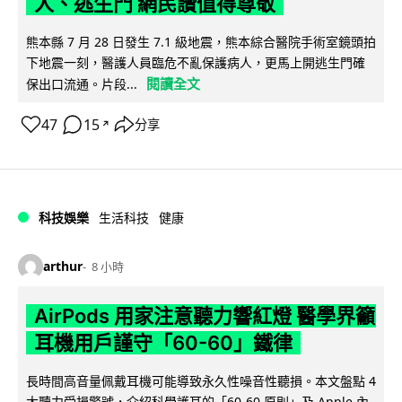
人、逃生門 網民讚值得尊敬
熊本縣 7 月 28 日發生 7.1 級地震，熊本綜合醫院手術室鏡頭拍
下地震一刻，醫護人員臨危不亂保護病人，更馬上開逃生門確
閱讀全文
保出口流通。片段...
47
15
分享
↗
科技娛樂
生活科技
健康
arthur
8 小時
AirPods 用家注意聽力響紅燈 醫學界籲
耳機用戶謹守「60-60」鐵律
長時間高音量佩戴耳機可能導致永久性噪音性聽損。本文盤點 4
大聽力受損警號，介紹科學護耳的「60-60 原則」及 Apple 內