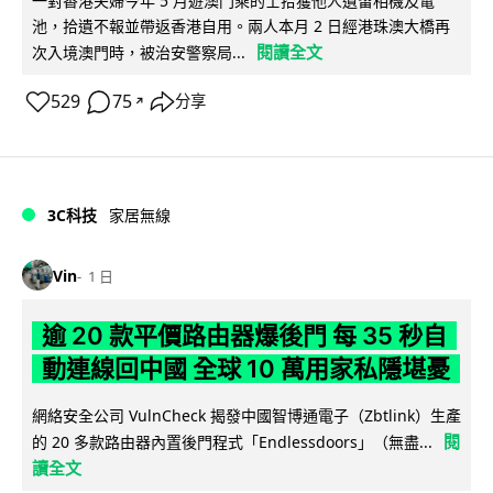
一對香港夫婦今年 5 月遊澳門乘的士拾獲他人遺留相機及電
池，拾遺不報並帶返香港自用。兩人本月 2 日經港珠澳大橋再
閱讀全文
次入境澳門時，被治安警察局...
529
75
分享
↗
3C科技
家居無線
Vin
1 日
逾 20 款平價路由器爆後門 每 35 秒自
動連線回中國 全球 10 萬用家私隱堪憂
網絡安全公司 VulnCheck 揭發中國智博通電子（Zbtlink）生產
閱
的 20 多款路由器內置後門程式「Endlessdoors」（無盡...
讀全文