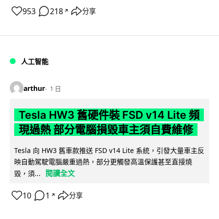
953
218
分享
↗
人工智能
arthur
1 日
Tesla HW3 舊硬件裝 FSD v14 Lite 頻
現過熱 部分電腦損毀車主須自費維修
Tesla 向 HW3 舊車款推送 FSD v14 Lite 系統，引發大量車主反
映自動駕駛電腦嚴重過熱，部分更觸發高溫保護甚至直接燒
閱讀全文
毀，須...
10
1
分享
↗