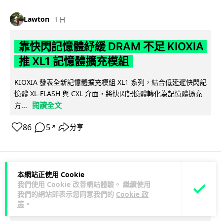
Lawton
1 日
靠快閃記憶體紓緩 DRAM 不足 KIOXIA
推 XL1 記憶體擴充模組
KIOXIA 發表全新記憶體擴充模組 XL1 系列，結合低延遲快閃記
憶體 XL-FLASH 與 CXL 介面，將快閃記憶體轉化為記憶體擴充
閱讀全文
方...
86
5
分享
↗
本網站正使用 Cookie
商業科技
資訊保安
我們使用 Cookie 改善網站體驗。 繼續使用
我們的網站即表示您同意我們的
Cookie 政
策
。
Lawton
1 日