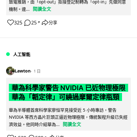
致電推銷，由「opt-out」拒接登記制轉為「opt-in」先徵同意
閱讀全文
機制。違...
325
25
分享
↗
人工智能
Lawton
1 日
華為科學家警告 NVIDIA 已近物理極限
華為「韜定律」可繞過摩爾定律瓶頸
華為半導體首席科學家廖恒罕見接受近 5 小時專訪，警告
NVIDIA 等西方晶片巨頭正逼近物理極限，傳統製程升級已失經
閱讀全文
濟效益。他同時介紹華為...