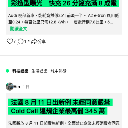
彩造型曝光 快充 26 分鐘充滿 8 成電
Audi 呢部新車，能耗竟然係25年前嘅一半。 A2 e-tron 風阻低
至0.24，每百公里只需12.8 kWh，一度電行到7.8公里。6...
閱讀全文
7
1
分享
↗
科技娛樂
生活娛樂
城中熱話
Vin
1 日
法國 8 月 11 日出新例 未經同意嚴禁
Cold Call 違規企業最高罰 345 萬
法國將於 8 月 11 日起實施新例，全面禁止企業未經消費者同意