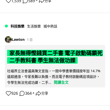
1,539
589
分享
↗
科技娛樂
生活娛樂
城中熱話
Lawton
1 日
家長無得慳錢買二手書 電子啟動碼鎖死
二手教科書 學生無法做功課
社福界立法會議員陳文宜指，一間中學書單價錢按年加 14.7%
遠超通漲，令家長難以負擔。而且電子教材啟動碼這項設計，
閱讀全文
令學生無法完成功課，二手...
926
364
分享
↗