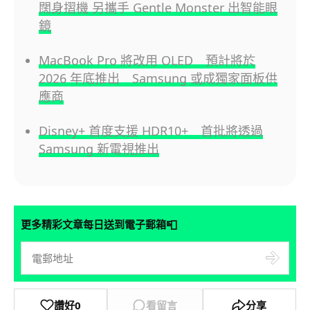
闊身摺機 另攜手 Gentle Monster 出智能眼
鏡
MacBook Pro 將改用 OLED 預計將於
2026 年底推出 Samsung 或成獨家面板供
應商
Disney+ 首度支援 HDR10+ 首批將透過
Samsung 新電視推出
📮
更多精彩文章每日送到電子郵箱
讚好
0
看留言
分享