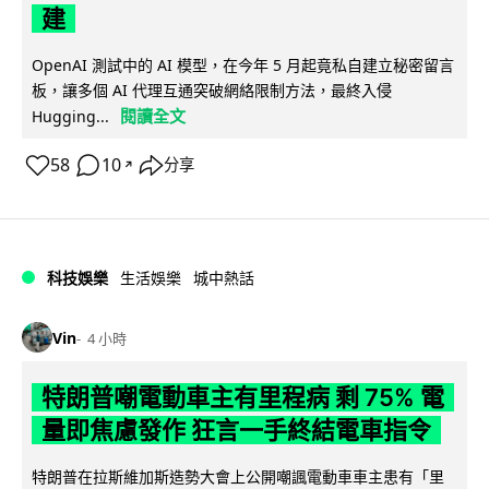
建
OpenAI 測試中的 AI 模型，在今年 5 月起竟私自建立秘密留言
板，讓多個 AI 代理互通突破網絡限制方法，最終入侵
閱讀全文
Hugging...
58
10
分享
↗
科技娛樂
生活娛樂
城中熱話
Vin
4 小時
特朗普嘲電動車主有里程病 剩 75% 電
量即焦慮發作 狂言一手終結電車指令
特朗普在拉斯維加斯造勢大會上公開嘲諷電動車車主患有「里