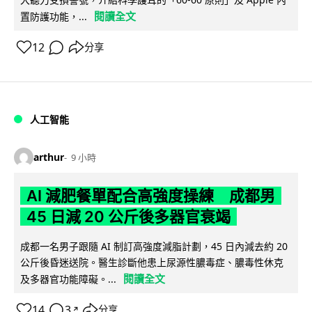
閱讀全文
置防護功能，...
12
分享
人工智能
arthur
9 小時
AI 減肥餐單配合高強度操練 成都男
45 日減 20 公斤後多器官衰竭
成都一名男子跟隨 AI 制訂高強度減脂計劃，45 日內減去約 20
公斤後昏迷送院。醫生診斷他患上尿源性膿毒症、膿毒性休克
閱讀全文
及多器官功能障礙。...
14
3
分享
↗