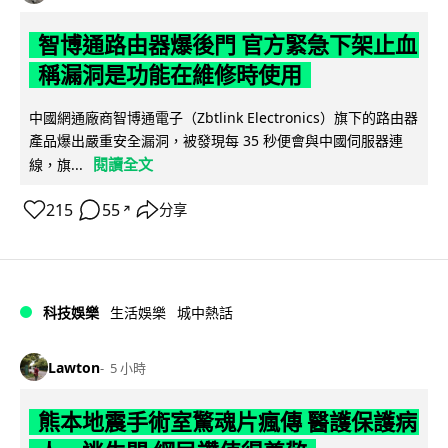
智博通路由器爆後門 官方緊急下架止血
稱漏洞是功能在維修時使用
中國網通廠商智博通電子（Zbtlink Electronics）旗下的路由器
產品爆出嚴重安全漏洞，被發現每 35 秒便會與中國伺服器連
閱讀全文
線，旗...
215
55
分享
↗
科技娛樂
生活娛樂
城中熱話
Lawton
5 小時
熊本地震手術室驚魂片瘋傳 醫護保護病