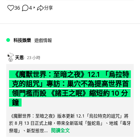
36
4
分享
↗
科技娛樂
遊戲情報
天恩
23 小時
《魔獸世界：至暗之夜》12.1 「烏拉特
克的詛咒」專訪：巢穴不為提高世界首
領門檻而設 《諸王之眠》縮短約 10 分
鐘
《魔獸世界：至暗之夜》版本更新 12.1「烏拉特克的詛咒」將
於 8 月 13 日正式上線，帶來全新區域「盤蛇島」、地城「毒牙
閱讀全文
祭壇」、新型態世...