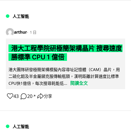
人工智能
arthur
1 日
港大工程學院研極簡架構晶片 搜尋速度
勝標準 CPU 1 億倍
港大團隊研發極簡架構模擬內容尋址記憶體（CAM）晶片，用
二硫化鉬及半金屬銻克服傳輸瓶頸，漢明距離計算速度比標準
閱讀全文
CPU快1億倍，每次搜尋耗能低...
43
20
分享
↗
人工智能