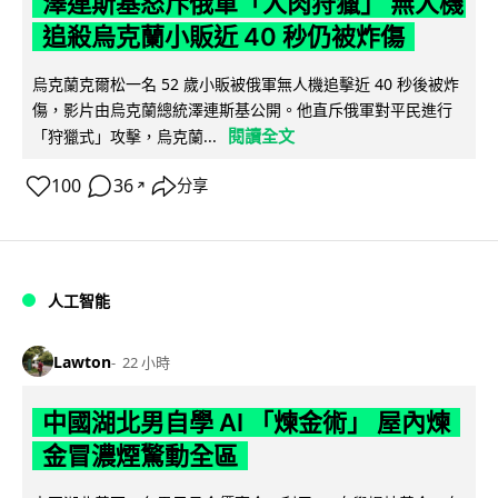
澤連斯基怒斥俄軍「人肉狩獵」 無人機
追殺烏克蘭小販近 40 秒仍被炸傷
烏克蘭克爾松一名 52 歲小販被俄軍無人機追擊近 40 秒後被炸
傷，影片由烏克蘭總統澤連斯基公開。他直斥俄軍對平民進行
閱讀全文
「狩獵式」攻擊，烏克蘭...
100
36
分享
↗
人工智能
Lawton
22 小時
中國湖北男自學 AI 「煉金術」 屋內煉
金冒濃煙驚動全區