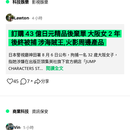
科技娛樂
影視娛樂
Lawton
4 小時
訂購 43 億日元精品後棄單 大阪女 2 年
後終被捕 涉海賊王,火影周邊產品
日本警視廳神田署 8 月 6 日公布，拘捕一名 32 歲大阪女子，
指她涉嫌在出版巨頭集英社旗下官方網店「JUMP
閱讀全文
CHARACTERS ST...
45
7
分享
↗
商業科技
資訊保安
Vin
5 小時