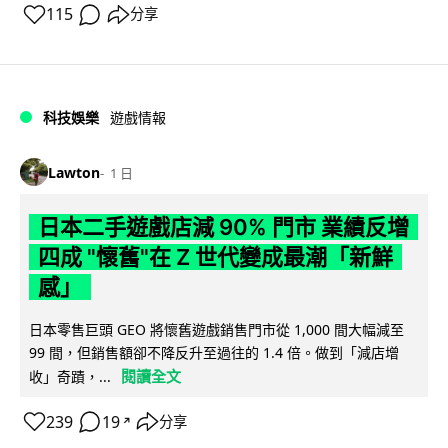
115
分享
科技娛樂
遊戲情報
Lawton
1 日
日本二手遊戲店減 90% 門市 業績反增
四成 "懷舊"在 Z 世代變成最潮「新鮮
感」
日本零售巨頭 GEO 將懷舊遊戲銷售門市從 1,000 間大幅減至
99 間，但銷售額卻不降反升至過往的 1.4 倍。做到「減店增
閱讀全文
收」奇蹟，...
239
19
分享
↗