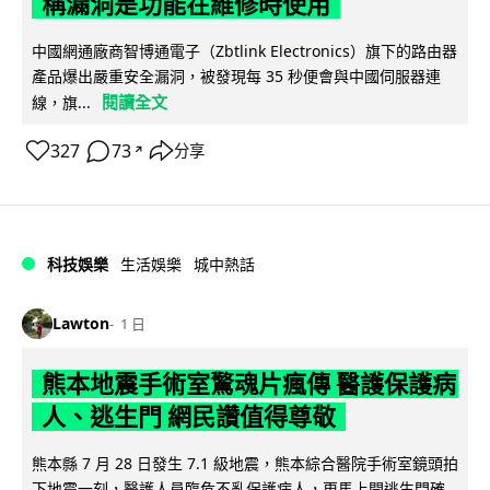
稱漏洞是功能在維修時使用
中國網通廠商智博通電子（Zbtlink Electronics）旗下的路由器
產品爆出嚴重安全漏洞，被發現每 35 秒便會與中國伺服器連
閱讀全文
線，旗...
327
73
分享
↗
科技娛樂
生活娛樂
城中熱話
Lawton
1 日
熊本地震手術室驚魂片瘋傳 醫護保護病
人、逃生門 網民讚值得尊敬
熊本縣 7 月 28 日發生 7.1 級地震，熊本綜合醫院手術室鏡頭拍
下地震一刻，醫護人員臨危不亂保護病人，更馬上開逃生門確