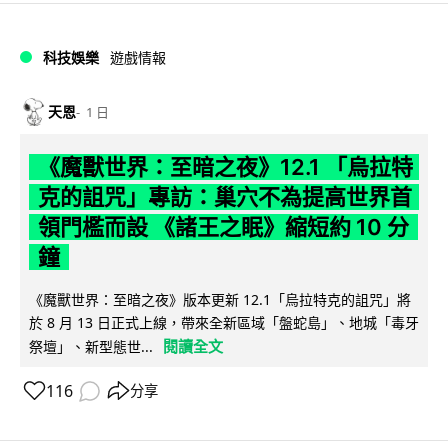
科技娛樂
遊戲情報
天恩
1 日
《魔獸世界：至暗之夜》12.1 「烏拉特
克的詛咒」專訪：巢穴不為提高世界首
領門檻而設 《諸王之眠》縮短約 10 分
鐘
《魔獸世界：至暗之夜》版本更新 12.1「烏拉特克的詛咒」將
於 8 月 13 日正式上線，帶來全新區域「盤蛇島」、地城「毒牙
閱讀全文
祭壇」、新型態世...
116
分享