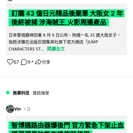
訂購 43 億日元精品後棄單 大阪女 2 年
後終被捕 涉海賊王,火影周邊產品
日本警視廳神田署 8 月 6 日公布，拘捕一名 32 歲大阪女子，
指她涉嫌在出版巨頭集英社旗下官方網店「JUMP
閱讀全文
CHARACTERS ST...
67
9
分享
↗
商業科技
資訊保安
Vin
1 日
智博通路由器爆後門 官方緊急下架止血