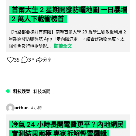
首爾大生 2 星期開發防曬地圖 一日暴增
2 萬人下載衝榜首
【行路都要揀好有遮陰】南韓首爾大學 23 歲學生劉敏俊利用 2
星期開發防曬導航 App「走向陰涼處」，結合建築物高度、太
閱讀全文
陽仰角及行道樹陰影...
35
3
分享
↗
科技娛樂
科技新聞
arthur
4 小時
冷氣 24 小時長開電費更平？內地網民
實測結果兩極 專家拆解慳電邏輯