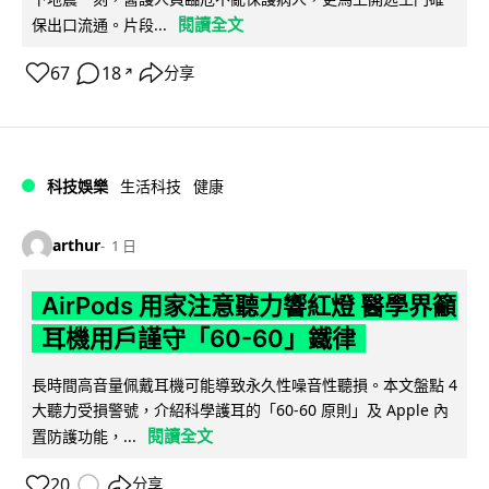
閱讀全文
保出口流通。片段...
67
18
分享
↗
科技娛樂
生活科技
健康
arthur
1 日
AirPods 用家注意聽力響紅燈 醫學界籲
耳機用戶謹守「60-60」鐵律
長時間高音量佩戴耳機可能導致永久性噪音性聽損。本文盤點 4
大聽力受損警號，介紹科學護耳的「60-60 原則」及 Apple 內
閱讀全文
置防護功能，...
20
分享