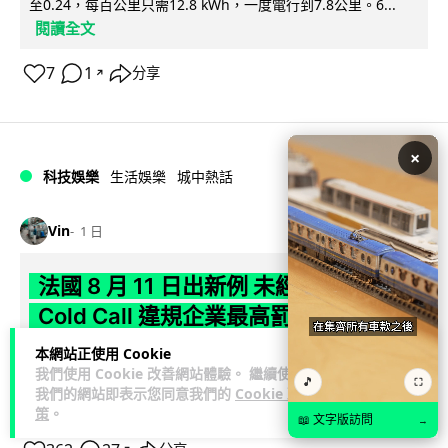
至0.24，每百公里只需12.8 kWh，一度電行到7.8公里。6...
閱讀全文
7
1
分享
↗
×
科技娛樂
生活娛樂
城中熱話
Vin
1 日
法國 8 月 11 日出新例 未經同意嚴禁
Cold Call 違規企業最高罰 345 萬
本網站正使用 Cookie
法國將於 8 月 11 日起實施新例，全面禁止企業未經消費者同意
我們使用 Cookie 改善網站體驗。 繼續使用
致電推銷，由「opt-out」拒接登記制轉為「opt-in」先徵同意
🎵
⛶
我們的網站即表示您同意我們的
Cookie 政
閱讀全文
機制。違...
策
。
📖 文字版訪問
→