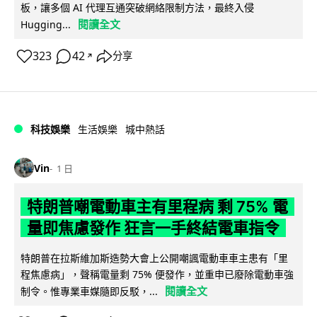
板，讓多個 AI 代理互通突破網絡限制方法，最終入侵
閱讀全文
Hugging...
323
42
分享
↗
科技娛樂
生活娛樂
城中熱話
Vin
1 日
特朗普嘲電動車主有里程病 剩 75% 電
量即焦慮發作 狂言一手終結電車指令
特朗普在拉斯維加斯造勢大會上公開嘲諷電動車車主患有「里
程焦慮病」，聲稱電量剩 75% 便發作，並重申已廢除電動車強
閱讀全文
制令。惟專業車媒隨即反駁，...