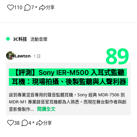
110
7
分享
↗
3C科技
流動音樂
89
Lawton
1 日
【評測】Sony IER-M500 入耳式監聽
耳機：現場拍攝、後製監聽與人聲利器
談到專業混音專用的聲音監聽耳機，Sony 經典 MDR-7506 到
MDR-M1 專業錄音室耳機都為人熟悉。而現在舞台製作者與創
閱讀全文
意影像製作...
38
4
分享
↗