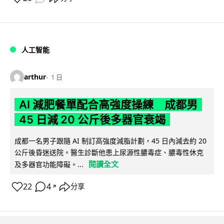
人工智能
arthur
1 日
AI 減肥餐單配合高強度操練 成都男
45 日減 20 公斤後多器官衰竭
成都一名男子跟隨 AI 制訂高強度減脂計劃，45 日內減去約 20
公斤後昏迷送院。醫生診斷他患上尿源性膿毒症、膿毒性休克
閱讀全文
及多器官功能障礙。...
22
4
分享
↗