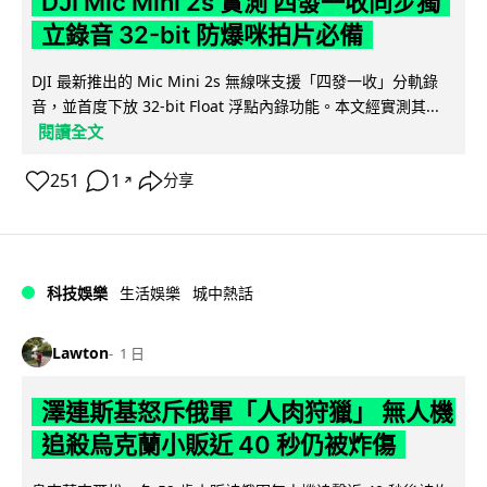
DJI Mic Mini 2s 實測 四發一收同步獨
立錄音 32-bit 防爆咪拍片必備
DJI 最新推出的 Mic Mini 2s 無線咪支援「四發一收」分軌錄
音，並首度下放 32-bit Float 浮點內錄功能。本文經實測其...
閱讀全文
251
1
分享
↗
科技娛樂
生活娛樂
城中熱話
Lawton
1 日
澤連斯基怒斥俄軍「人肉狩獵」 無人機
追殺烏克蘭小販近 40 秒仍被炸傷