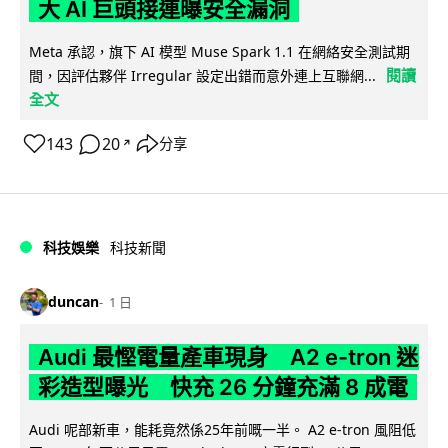
大 AI 巨頭接連曝安全漏洞
Meta 承認，旗下 AI 模型 Muse Spark 1.1 在網絡安全測試期
閱讀
間，因評估夥伴 Irregular 設定出錯而意外連上互聯網...
全文
143
20
分享
↗
科技娛樂
科技新聞
duncan
1 日
Audi 最慳電量產車現身 A2 e-tron 迷
彩造型曝光 快充 26 分鐘充滿 8 成電
Audi 呢部新車，能耗竟然係25年前嘅一半。 A2 e-tron 風阻低