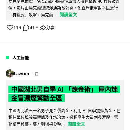
烏克蘭克爾松一名 52 歲小販被俄軍無人機追擊近 40 秒後被炸
傷，影片由烏克蘭總統澤連斯基公開。他直斥俄軍對平民進行
閱讀全文
「狩獵式」攻擊，烏克蘭...
119
41
分享
↗
人工智能
Lawton
1 日
中國湖北男自學 AI 「煉金術」 屋內煉
金冒濃煙驚動全區
中國湖北黃石一名男子見金價高企，利用 AI 自學提煉黃金，在
租住單位私設高壓爐及作坊冶煉，過程產生大量刺鼻濃煙，驚
閱讀全文
動鄰居報警。警方到場揭發整...