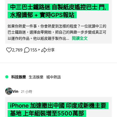
中三巴士鐵路迷 自製紙皮遙控巴士 門,
水撥識郁 + 實時GPS報站
如果你熱愛一件事，你會熱愛到怎樣的程度？一位就讀中三的
巴士鐵路迷，選擇由零開始，把自己的興趣一步步變成真正可
閱讀全文
以運作的作品。他以紙皮親手製作出...
2,769
155
分享
↗
科技娛樂
生活娛樂
城中熱話
Vin
21 小時
iPhone 加速撤出中國 印度成新機主要
基地 上年組裝增至5500萬部