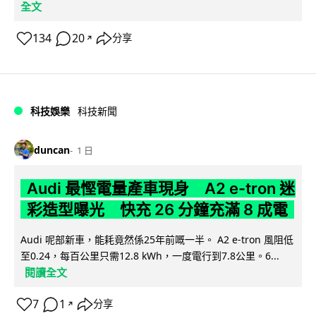
全文
134
20
分享
↗
科技娛樂
科技新聞
duncan
1 日
Audi 最慳電量產車現身 A2 e-tron 迷
彩造型曝光 快充 26 分鐘充滿 8 成電
Audi 呢部新車，能耗竟然係25年前嘅一半。 A2 e-tron 風阻低
至0.24，每百公里只需12.8 kWh，一度電行到7.8公里。6...
閱讀全文
7
1
分享
↗