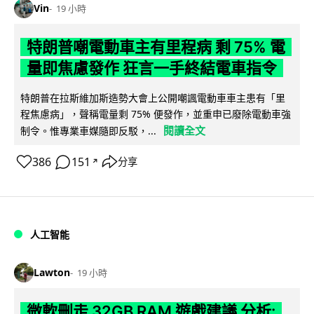
Vin
19 小時
特朗普嘲電動車主有里程病 剩 75% 電
量即焦慮發作 狂言一手終結電車指令
特朗普在拉斯維加斯造勢大會上公開嘲諷電動車車主患有「里
程焦慮病」，聲稱電量剩 75% 便發作，並重申已廢除電動車強
閱讀全文
制令。惟專業車媒隨即反駁，...
386
151
分享
↗
人工智能
Lawton
19 小時
微軟刪走 32GB RAM 遊戲建議 分析: