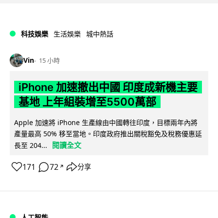
科技娛樂
生活娛樂
城中熱話
Vin
15 小時
iPhone 加速撤出中國 印度成新機主要
基地 上年組裝增至5500萬部
Apple 加速將 iPhone 生產線由中國轉往印度，目標兩年內將
產量最高 50% 移至當地。印度政府推出關稅豁免及稅務優惠延
閱讀全文
長至 204...
171
72
分享
↗
人工智能