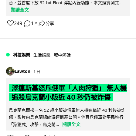
音，並首度下放 32-bit Float 浮點內錄功能。本文經實測其...
閱讀全文
249
1
分享
↗
科技娛樂
生活娛樂
城中熱話
Lawton
1 日
澤連斯基怒斥俄軍「人肉狩獵」 無人機
追殺烏克蘭小販近 40 秒仍被炸傷
烏克蘭克爾松一名 52 歲小販被俄軍無人機追擊近 40 秒後被炸
傷，影片由烏克蘭總統澤連斯基公開。他直斥俄軍對平民進行
閱讀全文
「狩獵式」攻擊，烏克蘭...