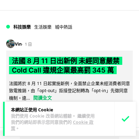
科技娛樂
生活娛樂
城中熱話
Vin
1 日
法國 8 月 11 日出新例 未經同意嚴禁
Cold Call 違規企業最高罰 345 萬
法國將於 8 月 11 日起實施新例，全面禁止企業未經消費者同意
致電推銷，由「opt-out」拒接登記制轉為「opt-in」先徵同意
閱讀全文
機制。違...
本網站正使用 Cookie
331
26
分享
↗
我們使用 Cookie 改善網站體驗。 繼續使用
我們的網站即表示您同意我們的
Cookie 政
策
。