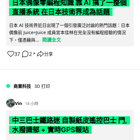
日本偶像零編程知識 靠 AI 搞了一整個
直播系統 在日本技術界成為話題
日本 AI 技術界近日出現了一個引發廣泛討論的熱門話題：日本
偶像前 Juice=Juice 成員宮本佳林在完全沒有編程經驗的情況
閱讀全文
下，僅憑藉與...
37
2
分享
↗
商業科技
3D 打印
Vin
14 小時
中三巴士鐵路迷 自製紙皮遙控巴士 門,
水撥識郁 + 實時GPS報站