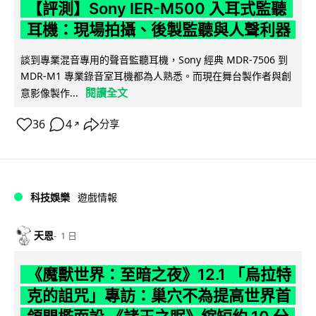
【評測】Sony IER-M500 入耳式監聽
耳機：現場拍攝、後製監聽與人聲利器
談到專業混音專用的聲音監聽耳機，Sony 經典 MDR-7506 到
MDR-M1 專業錄音室耳機都為人熟悉。而現在舞台製作者與創
閱讀全文
意影像製作...
36
4
分享
↗
科技娛樂
遊戲情報
天恩
1 日
《魔獸世界：至暗之夜》12.1 「烏拉特
克的詛咒」專訪：巢穴不為提高世界首