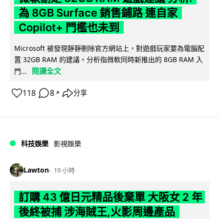
為 8GB Surface 銷售鋪路 連自家
Copilot+ 門檻也未到
Microsoft 被發現靜靜刪除官方網站上，對遊戲玩家要為電腦配
置 32GB RAM 的建議。分析指微軟同時新推出的 8GB RAM 入
閱讀全文
門...
118
8
分享
↗
科技娛樂
影視娛樂
Lawton
19 小時
訂購 43 億日元精品後棄單 大阪女 2 年
後終被捕 涉海賊王,火影周邊產品