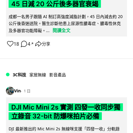
45 日減 20 公斤後多器官衰竭
成都一名男子跟隨 AI 制訂高強度減脂計劃，45 日內減去約 20
公斤後昏迷送院。醫生診斷他患上尿源性膿毒症、膿毒性休克
閱讀全文
及多器官功能障礙。...
18
4
分享
↗
3C科技
家居無線
影音產品
Vin
1 日
DJI Mic Mini 2s 實測 四發一收同步獨
立錄音 32-bit 防爆咪拍片必備
DJI 最新推出的 Mic Mini 2s 無線咪支援「四發一收」分軌錄