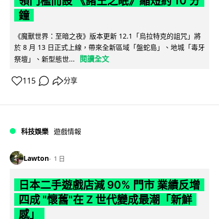
領門檻而設 《諸王之眠》縮短約 10 分
鐘
《魔獸世界：至暗之夜》版本更新 12.1「烏拉特克的詛咒」將
於 8 月 13 日正式上線，帶來全新區域「盤蛇島」、地城「毒牙
閱讀全文
祭壇」、新型態世...
115
分享
科技娛樂
遊戲情報
Lawton
1 日
日本二手遊戲店減 90% 門市 業績反增
四成 "懷舊"在 Z 世代變成最潮「新鮮
感」