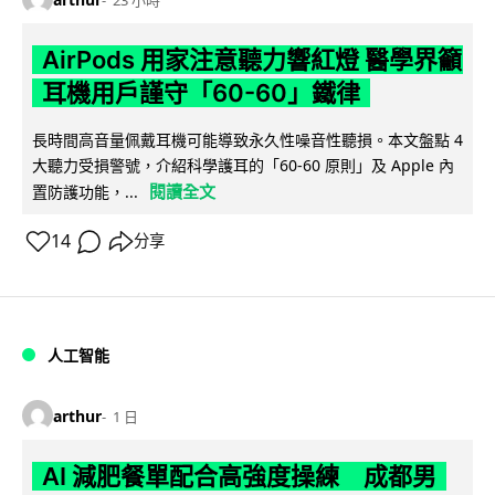
AirPods 用家注意聽力響紅燈 醫學界籲
耳機用戶謹守「60-60」鐵律
長時間高音量佩戴耳機可能導致永久性噪音性聽損。本文盤點 4
大聽力受損警號，介紹科學護耳的「60-60 原則」及 Apple 內
閱讀全文
置防護功能，...
14
分享
人工智能
arthur
1 日
AI 減肥餐單配合高強度操練 成都男