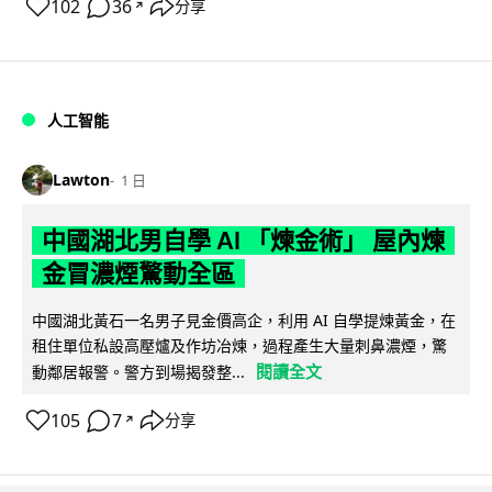
102
36
分享
↗
人工智能
Lawton
1 日
中國湖北男自學 AI 「煉金術」 屋內煉
金冒濃煙驚動全區
中國湖北黃石一名男子見金價高企，利用 AI 自學提煉黃金，在
租住單位私設高壓爐及作坊冶煉，過程產生大量刺鼻濃煙，驚
閱讀全文
動鄰居報警。警方到場揭發整...
105
7
分享
↗