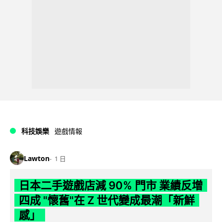
科技娛樂
遊戲情報
Lawton
1 日
日本二手遊戲店減 90% 門市 業績反增
四成 "懷舊"在 Z 世代變成最潮「新鮮
感」