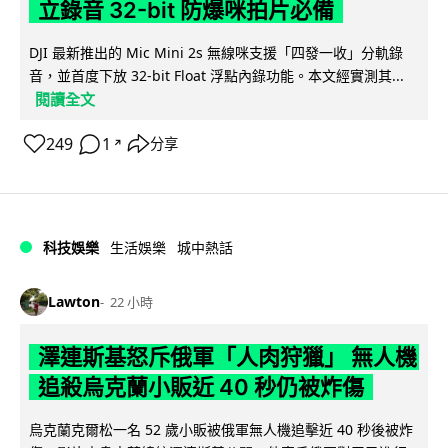
立錄音 32-bit 防爆咪拍片必備
DJI 最新推出的 Mic Mini 2s 無線咪支援「四發一收」分軌錄
音，並首度下放 32-bit Float 浮點內錄功能。本文經實測其...
閱讀全文
249
1
分享
↗
科技娛樂
生活娛樂
城中熱話
Lawton
22 小時
澤連斯基怒斥俄軍「人肉狩獵」 無人機
追殺烏克蘭小販近 40 秒仍被炸傷
烏克蘭克爾松一名 52 歲小販被俄軍無人機追擊近 40 秒後被炸