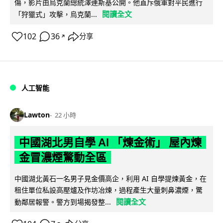
傷，影片由烏克蘭總統澤連斯基公開。他直斥俄軍對平民進行
閱讀全文
「狩獵式」攻擊，烏克蘭...
102
36
分享
↗
人工智能
Lawton
22 小時
中國湖北男自學 AI 「煉金術」 屋內煉
金冒濃煙驚動全區
中國湖北黃石一名男子見金價高企，利用 AI 自學提煉黃金，在
租住單位私設高壓爐及作坊冶煉，過程產生大量刺鼻濃煙，驚
閱讀全文
動鄰居報警。警方到場揭發整...