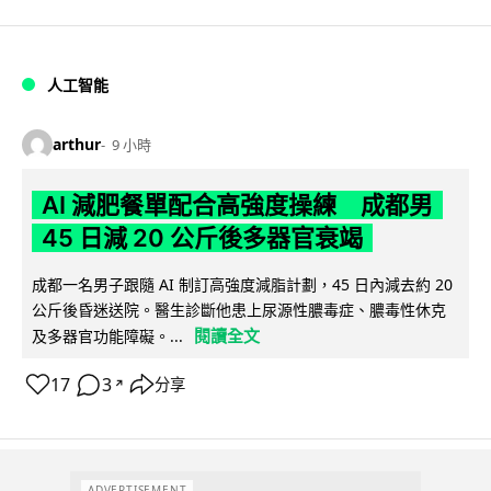
人工智能
arthur
9 小時
AI 減肥餐單配合高強度操練 成都男
45 日減 20 公斤後多器官衰竭
成都一名男子跟隨 AI 制訂高強度減脂計劃，45 日內減去約 20
公斤後昏迷送院。醫生診斷他患上尿源性膿毒症、膿毒性休克
閱讀全文
及多器官功能障礙。...
17
3
分享
↗
ADVERTISEMENT