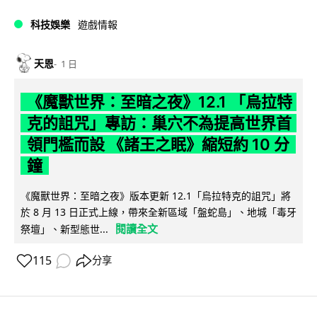
科技娛樂
遊戲情報
天恩
1 日
《魔獸世界：至暗之夜》12.1 「烏拉特
克的詛咒」專訪：巢穴不為提高世界首
領門檻而設 《諸王之眠》縮短約 10 分
鐘
《魔獸世界：至暗之夜》版本更新 12.1「烏拉特克的詛咒」將
於 8 月 13 日正式上線，帶來全新區域「盤蛇島」、地城「毒牙
閱讀全文
祭壇」、新型態世...
115
分享