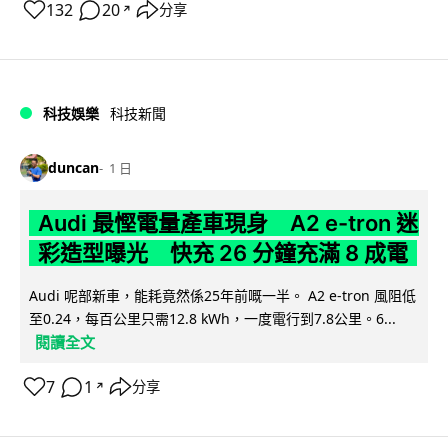
132
20
分享
↗
科技娛樂
科技新聞
duncan
1 日
Audi 最慳電量產車現身 A2 e-tron 迷
彩造型曝光 快充 26 分鐘充滿 8 成電
Audi 呢部新車，能耗竟然係25年前嘅一半。 A2 e-tron 風阻低
至0.24，每百公里只需12.8 kWh，一度電行到7.8公里。6...
閱讀全文
7
1
分享
↗