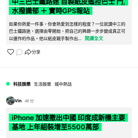
中三巴士鐵路迷 自製紙皮遙控巴士 門,
水撥識郁 ＋ 實時GPS報站
如果你熱愛一件事，你會熱愛到怎樣的程度？一位就讀中三的
巴士鐵路迷，選擇由零開始，把自己的興趣一步步變成真正可
閱讀全文
以運作的作品。他以紙皮親手製作出...
分享
科技娛樂
生活娛樂
城中熱話
Vin
48 分
iPhone 加速撤出中國 印度成新機主要
基地 上年組裝增至5500萬部