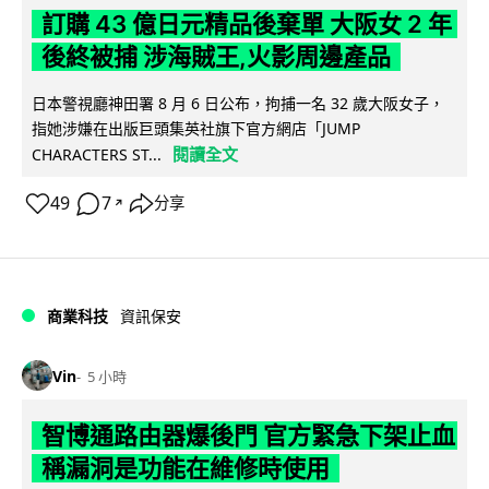
訂購 43 億日元精品後棄單 大阪女 2 年
後終被捕 涉海賊王,火影周邊產品
日本警視廳神田署 8 月 6 日公布，拘捕一名 32 歲大阪女子，
指她涉嫌在出版巨頭集英社旗下官方網店「JUMP
閱讀全文
CHARACTERS ST...
49
7
分享
↗
商業科技
資訊保安
Vin
5 小時
智博通路由器爆後門 官方緊急下架止血
稱漏洞是功能在維修時使用