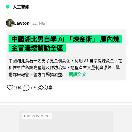
人工智能
Lawton
22 小時
中國湖北男自學 AI 「煉金術」 屋內煉
金冒濃煙驚動全區
中國湖北黃石一名男子見金價高企，利用 AI 自學提煉黃金，在
租住單位私設高壓爐及作坊冶煉，過程產生大量刺鼻濃煙，驚
閱讀全文
動鄰居報警。警方到場揭發整...
104
7
分享
↗
ADVERTISEMENT