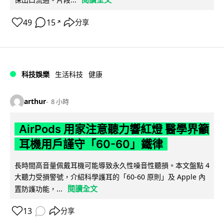
49
15
分享
↗
科技娛樂
生活科技
健康
arthur
8 小時
AirPods 用家注意聽力響紅燈 醫學界籲
耳機用戶謹守「60-60」鐵律
長時間高音量佩戴耳機可能導致永久性噪音性聽損。本文盤點 4
大聽力受損警號，介紹科學護耳的「60-60 原則」及 Apple 內
閱讀全文
置防護功能，...
13
分享