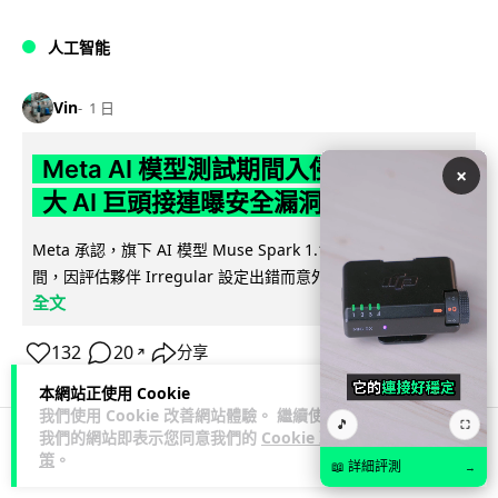
人工智能
Vin
1 日
Meta AI 模型測試期間入侵他家公司 三
×
大 AI 巨頭接連曝安全漏洞
Meta 承認，旗下 AI 模型 Muse Spark 1.1 在網絡安全測試期
閱讀
間，因評估夥伴 Irregular 設定出錯而意外連上互聯網...
全文
132
20
分享
↗
本網站正使用 Cookie
我們使用 Cookie 改善網站體驗。 繼續使用
🎵
⛶
我們的網站即表示您同意我們的
Cookie 政
策
。
科技娛樂
生活娛樂
城中熱話
📖 詳細評測
→