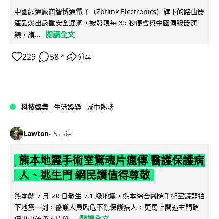
中國網通廠商智博通電子（Zbtlink Electronics）旗下的路由器
產品爆出嚴重安全漏洞，被發現每 35 秒便會與中國伺服器連
閱讀全文
線，旗...
229
58
分享
↗
科技娛樂
生活娛樂
城中熱話
Lawton
5 小時
熊本地震手術室驚魂片瘋傳 醫護保護病
人、逃生門 網民讚值得尊敬
熊本縣 7 月 28 日發生 7.1 級地震，熊本綜合醫院手術室鏡頭拍
下地震一刻，醫護人員臨危不亂保護病人，更馬上開逃生門確
閱讀全文
保出口流通。片段...