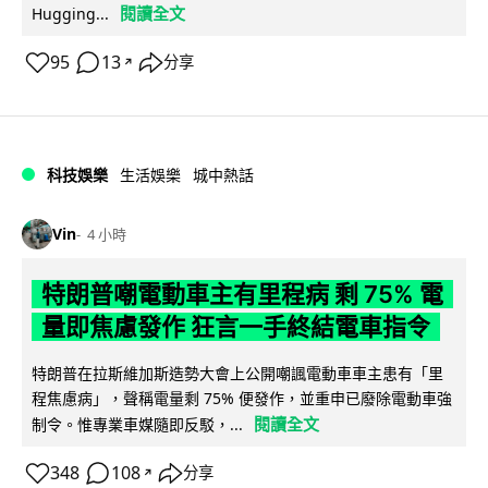
閱讀全文
Hugging...
95
13
分享
↗
科技娛樂
生活娛樂
城中熱話
Vin
4 小時
特朗普嘲電動車主有里程病 剩 75% 電
量即焦慮發作 狂言一手終結電車指令
特朗普在拉斯維加斯造勢大會上公開嘲諷電動車車主患有「里
程焦慮病」，聲稱電量剩 75% 便發作，並重申已廢除電動車強
閱讀全文
制令。惟專業車媒隨即反駁，...
348
108
分享
↗