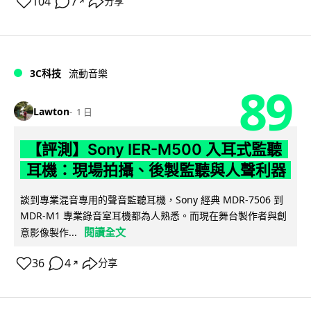
104
7
分享
↗
3C科技
流動音樂
89
Lawton
1 日
【評測】Sony IER-M500 入耳式監聽
耳機：現場拍攝、後製監聽與人聲利器
談到專業混音專用的聲音監聽耳機，Sony 經典 MDR-7506 到
MDR-M1 專業錄音室耳機都為人熟悉。而現在舞台製作者與創
閱讀全文
意影像製作...
36
4
分享
↗