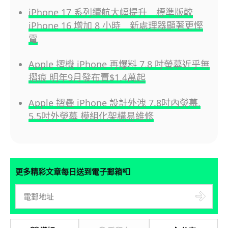
iPhone 17 系列續航大幅提升 標準版較
iPhone 16 增加 8 小時 新處理器顯著更慳
電
Apple 摺機 iPhone 再爆料 7.8 吋螢幕近乎無
摺痕 明年9月發布賣$1.4萬起
Apple 摺疊 iPhone 設計外洩 7.8吋內熒幕,
5.5吋外熒幕 模組化架構易維修
📮
更多精彩文章每日送到電子郵箱