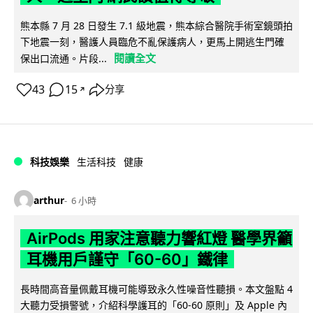
熊本縣 7 月 28 日發生 7.1 級地震，熊本綜合醫院手術室鏡頭拍
下地震一刻，醫護人員臨危不亂保護病人，更馬上開逃生門確
閱讀全文
保出口流通。片段...
43
15
分享
↗
科技娛樂
生活科技
健康
arthur
6 小時
AirPods 用家注意聽力響紅燈 醫學界籲
耳機用戶謹守「60-60」鐵律
長時間高音量佩戴耳機可能導致永久性噪音性聽損。本文盤點 4
大聽力受損警號，介紹科學護耳的「60-60 原則」及 Apple 內