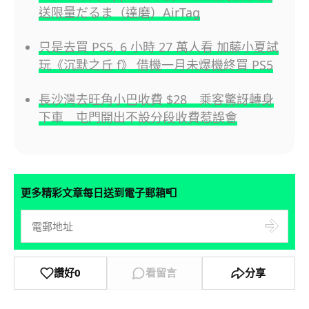
送限量だるま（達磨）AirTag
只是去買 PS5, 6 小時 27 萬人看 加藤小夏試
玩《沉默之丘 f》 借機一月未爆機終買 PS5
長沙灣去旺角小巴收費 $28 乘客驚訝轉身
下車 屯門開出不設分段收費惹誤會
📮
更多精彩文章每日送到電子郵箱
讚好
0
看留言
分享