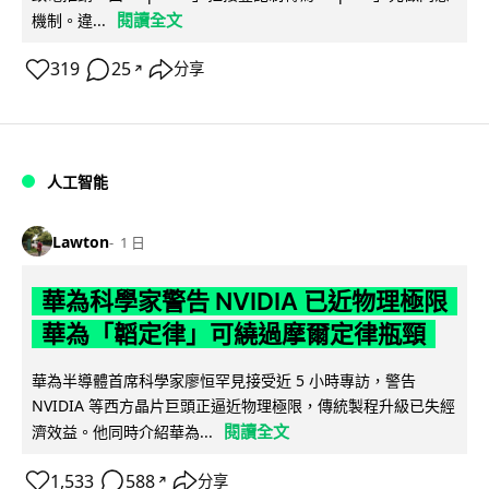
閱讀全文
機制。違...
319
25
分享
↗
人工智能
Lawton
1 日
華為科學家警告 NVIDIA 已近物理極限
華為「韜定律」可繞過摩爾定律瓶頸
華為半導體首席科學家廖恒罕見接受近 5 小時專訪，警告
NVIDIA 等西方晶片巨頭正逼近物理極限，傳統製程升級已失經
閱讀全文
濟效益。他同時介紹華為...
1,533
588
分享
↗