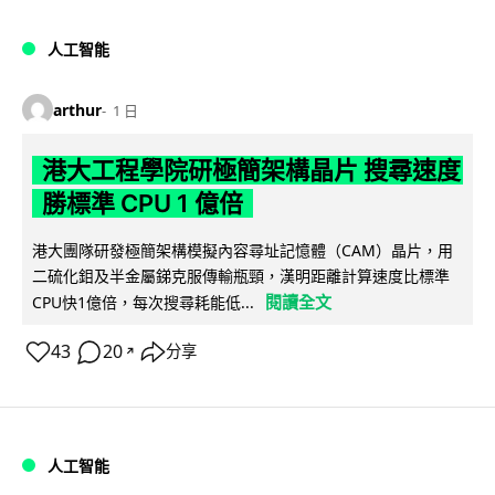
人工智能
arthur
1 日
港大工程學院研極簡架構晶片 搜尋速度
勝標準 CPU 1 億倍
港大團隊研發極簡架構模擬內容尋址記憶體（CAM）晶片，用
二硫化鉬及半金屬銻克服傳輸瓶頸，漢明距離計算速度比標準
閱讀全文
CPU快1億倍，每次搜尋耗能低...
43
20
分享
↗
人工智能