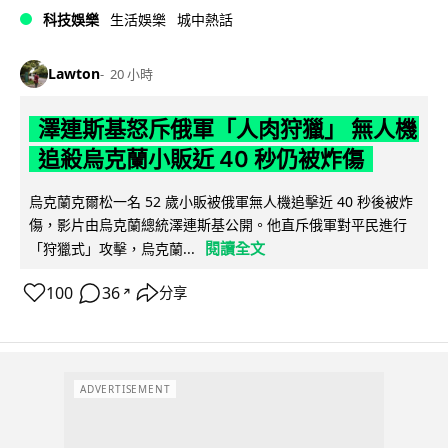
科技娛樂
生活娛樂
城中熱話
Lawton
20 小時
澤連斯基怒斥俄軍「人肉狩獵」 無人機
追殺烏克蘭小販近 40 秒仍被炸傷
烏克蘭克爾松一名 52 歲小販被俄軍無人機追擊近 40 秒後被炸
傷，影片由烏克蘭總統澤連斯基公開。他直斥俄軍對平民進行
閱讀全文
「狩獵式」攻擊，烏克蘭...
100
36
分享
↗
ADVERTISEMENT