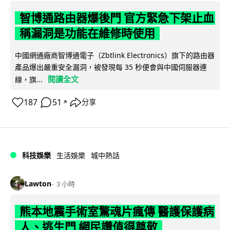
智博通路由器爆後門 官方緊急下架止血
稱漏洞是功能在維修時使用
中國網通廠商智博通電子（Zbtlink Electronics）旗下的路由器
產品爆出嚴重安全漏洞，被發現每 35 秒便會與中國伺服器連
閱讀全文
線，旗...
187
51
分享
↗
科技娛樂
生活娛樂
城中熱話
Lawton
3 小時
熊本地震手術室驚魂片瘋傳 醫護保護病
人、逃生門 網民讚值得尊敬