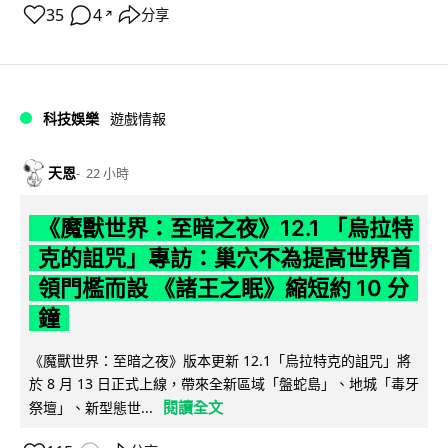
35
4
分享
↗
科技娛樂
遊戲情報
天恩
22 小時
《魔獸世界：至暗之夜》12.1 「烏拉特
克的詛咒」專訪：巢穴不為提高世界首
領門檻而設 《諸王之眠》縮短約 10 分
鐘
《魔獸世界：至暗之夜》版本更新 12.1「烏拉特克的詛咒」將
於 8 月 13 日正式上線，帶來全新區域「盤蛇島」、地城「毒牙
閱讀全文
祭壇」、新型態世...