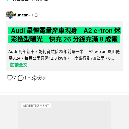
duncan
1 日
Audi 最慳電量產車現身 A2 e-tron 迷
彩造型曝光 快充 26 分鐘充滿 8 成電
Audi 呢部新車，能耗竟然係25年前嘅一半。 A2 e-tron 風阻低
至0.24，每百公里只需12.8 kWh，一度電行到7.8公里。6...
閱讀全文
7
1
分享
↗
ADVERTISEMENT