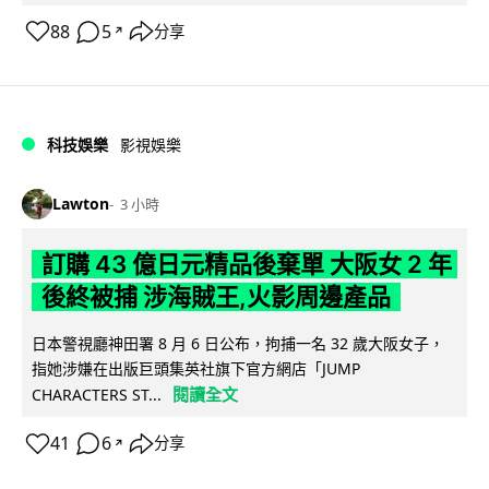
88
5
分享
↗
科技娛樂
影視娛樂
Lawton
3 小時
訂購 43 億日元精品後棄單 大阪女 2 年
後終被捕 涉海賊王,火影周邊產品
日本警視廳神田署 8 月 6 日公布，拘捕一名 32 歲大阪女子，
指她涉嫌在出版巨頭集英社旗下官方網店「JUMP
閱讀全文
CHARACTERS ST...
41
6
分享
↗