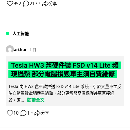
952
217
分享
↗
人工智能
arthur
1 日
Tesla HW3 舊硬件裝 FSD v14 Lite 頻
現過熱 部分電腦損毀車主須自費維修
Tesla 向 HW3 舊車款推送 FSD v14 Lite 系統，引發大量車主反
映自動駕駛電腦嚴重過熱，部分更觸發高溫保護甚至直接燒
閱讀全文
毀，須...
10
1
分享
↗