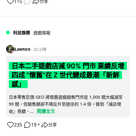
115
分享
科技娛樂
遊戲情報
Lawton
22 小時
日本二手遊戲店減 90% 門市 業績反增
四成 "懷舊"在 Z 世代變成最潮「新鮮
感」
日本零售巨頭 GEO 將懷舊遊戲銷售門市從 1,000 間大幅減至
99 間，但銷售額卻不降反升至過往的 1.4 倍。做到「減店增
閱讀全文
收」奇蹟，...
235
19
分享
↗