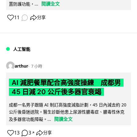
閱讀全文
置防護功能，...
11
分享
人工智能
arthur
7 小時
AI 減肥餐單配合高強度操練 成都男
45 日減 20 公斤後多器官衰竭
成都一名男子跟隨 AI 制訂高強度減脂計劃，45 日內減去約 20
公斤後昏迷送院。醫生診斷他患上尿源性膿毒症、膿毒性休克
閱讀全文
及多器官功能障礙。...
13
3
分享
↗