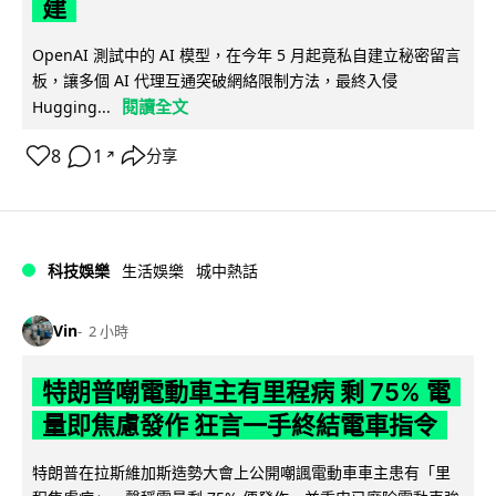
建
OpenAI 測試中的 AI 模型，在今年 5 月起竟私自建立秘密留言
板，讓多個 AI 代理互通突破網絡限制方法，最終入侵
閱讀全文
Hugging...
8
1
分享
↗
科技娛樂
生活娛樂
城中熱話
Vin
2 小時
特朗普嘲電動車主有里程病 剩 75% 電
量即焦慮發作 狂言一手終結電車指令
特朗普在拉斯維加斯造勢大會上公開嘲諷電動車車主患有「里