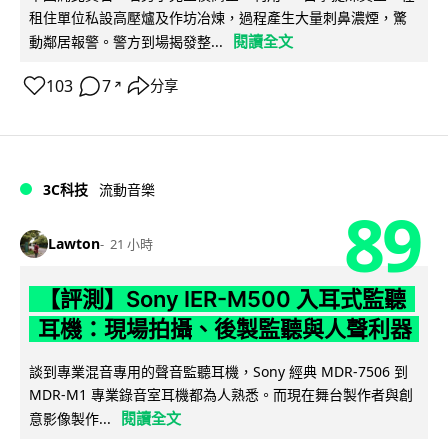
租住單位私設高壓爐及作坊冶煉，過程產生大量刺鼻濃煙，驚
閱讀全文
動鄰居報警。警方到場揭發整...
103
7
分享
↗
3C科技
流動音樂
89
Lawton
21 小時
【評測】Sony IER-M500 入耳式監聽
耳機：現場拍攝、後製監聽與人聲利器
談到專業混音專用的聲音監聽耳機，Sony 經典 MDR-7506 到
MDR-M1 專業錄音室耳機都為人熟悉。而現在舞台製作者與創
閱讀全文
意影像製作...