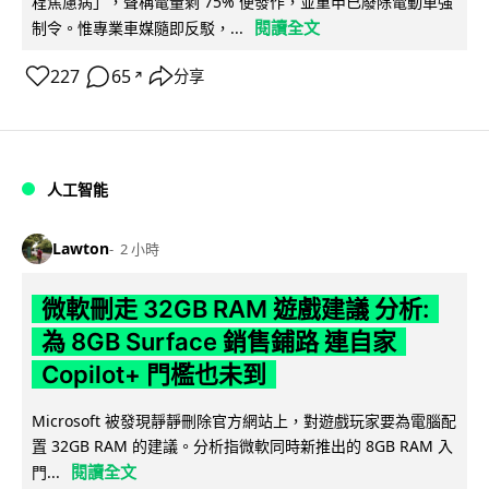
程焦慮病」，聲稱電量剩 75% 便發作，並重申已廢除電動車強
閱讀全文
制令。惟專業車媒隨即反駁，...
227
65
分享
↗
人工智能
Lawton
2 小時
微軟刪走 32GB RAM 遊戲建議 分析:
為 8GB Surface 銷售鋪路 連自家
Copilot+ 門檻也未到
Microsoft 被發現靜靜刪除官方網站上，對遊戲玩家要為電腦配
置 32GB RAM 的建議。分析指微軟同時新推出的 8GB RAM 入
閱讀全文
門...