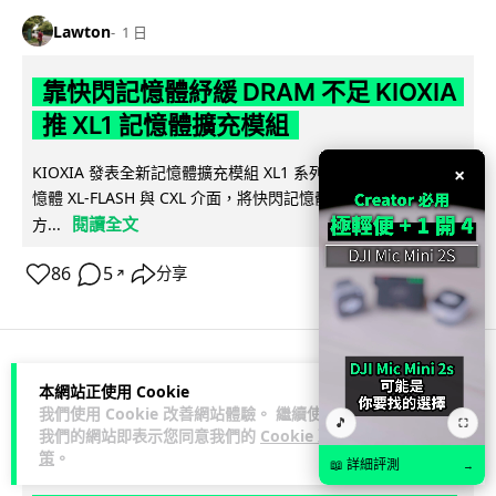
Lawton
1 日
靠快閃記憶體紓緩 DRAM 不足 KIOXIA
推 XL1 記憶體擴充模組
×
KIOXIA 發表全新記憶體擴充模組 XL1 系列，結合低延遲快閃記
憶體 XL-FLASH 與 CXL 介面，將快閃記憶體轉化為記憶體擴充
閱讀全文
方...
86
5
分享
↗
商業科技
資訊保安
本網站正使用 Cookie
我們使用 Cookie 改善網站體驗。 繼續使用
🎵
⛶
我們的網站即表示您同意我們的
Cookie 政
Lawton
1 日
策
。
📖 詳細評測
→