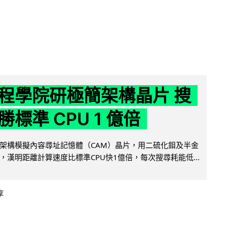
程學院研極簡架構晶片 搜
標準 CPU 1 億倍
架構模擬內容尋址記憶體（CAM）晶片，用二硫化鉬及半金
，漢明距離計算速度比標準CPU快1億倍，每次搜尋耗能低...
享