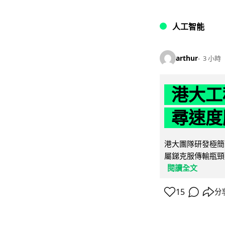
人工智能
arthur
3 小時
港大工
尋速度勝
港大團隊研發極簡
屬銻克服傳輸瓶頸
閱讀全文
15
分