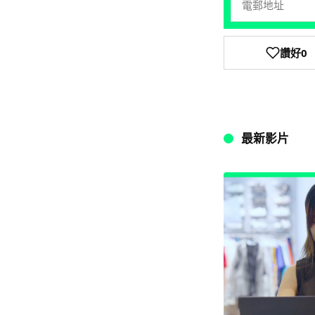
讚好
0
最新影片