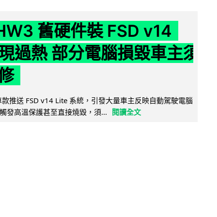
 HW3 舊硬件裝 FSD v14
e 頻現過熱 部分電腦損毀車主須
修
 舊車款推送 FSD v14 Lite 系統，引發大量車主反映自動駕駛電腦
觸發高溫保護甚至直接燒毀，須...
閱讀全文