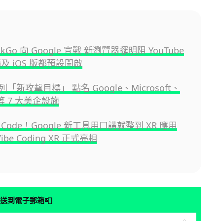
ckGo 向 Google 宣戰 新瀏覽器擺明阻 YouTube
及 iOS 版都預設開啟
「新攻擊目標」 點名 Google、Microsoft、
 等 7 大美企設施
Code！Google 新工具用口講就整到 XR 應用
Vibe Coding XR 正式亮相
📮
送到電子郵箱