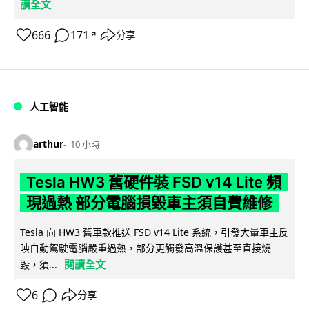
讀全文
666
171
分享
↗
人工智能
arthur
10 小時
Tesla HW3 舊硬件裝 FSD v14 Lite 頻
現過熱 部分電腦損毀車主須自費維修
Tesla 向 HW3 舊車款推送 FSD v14 Lite 系統，引發大量車主反
映自動駕駛電腦嚴重過熱，部分更觸發高溫保護甚至直接燒
閱讀全文
毀，須...
6
分享