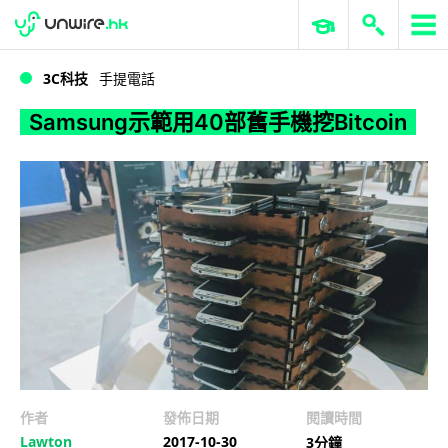
WWDC 2026
GenAI 與雲端科技專區
ERP 與商業 AI
Samsung示範用40部舊手機挖Bitcoin
3C科技
手提電話
Samsung示範用40部舊手機挖Bitcoin
作者
發佈日期
閱讀時間
Lawton
2017-10-30
3分鐘