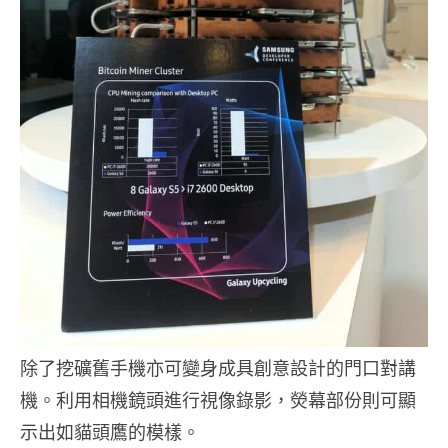
除了挖礦舊手機亦可變身成具創意設計的門口對講
機。利用相機鏡頭進行視像錄影，熒幕部份則可顯
示出如貓頭鷹的模樣。