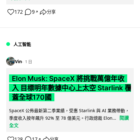
172
9
分享
↗
人工智能
Vin
1 日
Elon Musk: SpaceX 將挑戰萬億年收
入 目標明年數據中心上太空 Starlink 覆
蓋全球170國
SpaceX 公佈最新第二季業績，受惠 Starlink 與 AI 業務帶動，
閱讀
季度收入按年飆升 92% 至 78 億美元。行政總裁 Elon...
全文
128
17
分享
↗