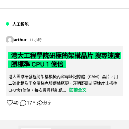
人工智能
arthur
11 小時
港大工程學院研極簡架構晶片 搜尋速度
勝標準 CPU 1 億倍
港大團隊研發極簡架構模擬內容尋址記憶體（CAM）晶片，用
二硫化鉬及半金屬銻克服傳輸瓶頸，漢明距離計算速度比標準
閱讀全文
CPU快1億倍，每次搜尋耗能低...
40
17
分享
↗