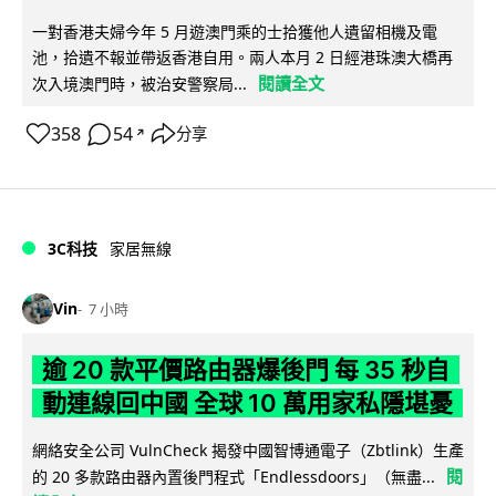
一對香港夫婦今年 5 月遊澳門乘的士拾獲他人遺留相機及電
池，拾遺不報並帶返香港自用。兩人本月 2 日經港珠澳大橋再
閱讀全文
次入境澳門時，被治安警察局...
358
54
分享
↗
3C科技
家居無線
Vin
7 小時
逾 20 款平價路由器爆後門 每 35 秒自
動連線回中國 全球 10 萬用家私隱堪憂
網絡安全公司 VulnCheck 揭發中國智博通電子（Zbtlink）生產
閱
的 20 多款路由器內置後門程式「Endlessdoors」（無盡...