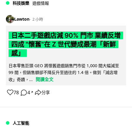
科技娛樂
遊戲情報
Lawton
2 小時
日本二手遊戲店減 90% 門市 業績反增
四成 "懷舊"在 Z 世代變成最潮「新鮮
感」
日本零售巨頭 GEO 將懷舊遊戲銷售門市從 1,000 間大幅減至
99 間，但銷售額卻不降反升至過往的 1.4 倍。做到「減店增
閱讀全文
收」奇蹟，...
78
4
分享
↗
人工智能