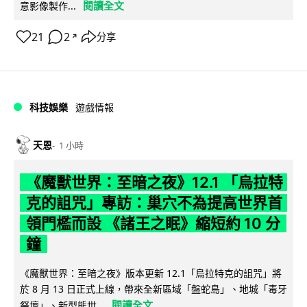
閱讀全文
意影像製作...
21
2
分享
↗
科技娛樂
遊戲情報
天恩
1 小時
《魔獸世界：至暗之夜》12.1 「烏拉特
克的詛咒」專訪：巢穴不為提高世界首
領門檻而設 《諸王之眠》縮短約 10 分
鐘
《魔獸世界：至暗之夜》版本更新 12.1「烏拉特克的詛咒」將
於 8 月 13 日正式上線，帶來全新區域「盤蛇島」、地城「毒牙
閱讀全文
祭壇」、新型態世...