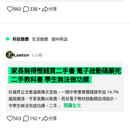
860
338
分享
↗
科技娛樂
生活娛樂
城中熱話
Lawton
5 小時
家長無得慳錢買二手書 電子啟動碼鎖死
二手教科書 學生無法做功課
社福界立法會議員陳文宜指，一間中學書單價錢按年加 14.7%
遠超通漲，令家長難以負擔。而且電子教材啟動碼這項設計，
閱讀全文
令學生無法完成功課，二手...
503
192
分享
↗