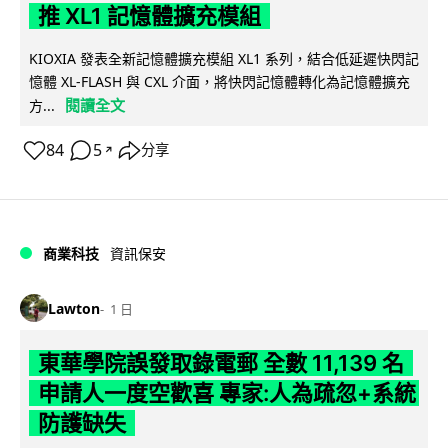
推 XL1 記憶體擴充模組
KIOXIA 發表全新記憶體擴充模組 XL1 系列，結合低延遲快閃記
憶體 XL-FLASH 與 CXL 介面，將快閃記憶體轉化為記憶體擴充
閱讀全文
方...
84
5
分享
↗
商業科技
資訊保安
Lawton
1 日
東華學院誤發取錄電郵 全數 11,139 名
申請人一度空歡喜 專家:人為疏忽+系統
防護缺失