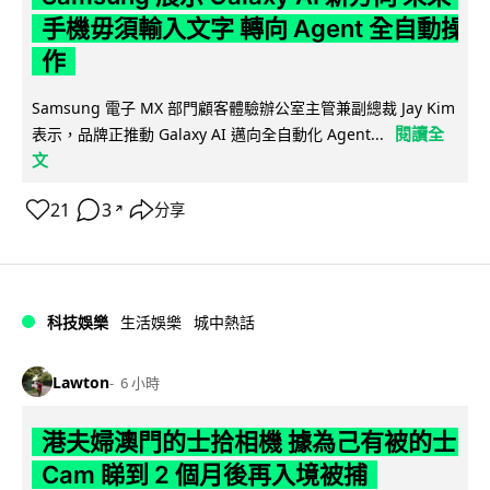
手機毋須輸入文字 轉向 Agent 全自動操
作
Samsung 電子 MX 部門顧客體驗辦公室主管兼副總裁 Jay Kim
閱讀全
表示，品牌正推動 Galaxy AI 邁向全自動化 Agent...
文
21
3
分享
↗
科技娛樂
生活娛樂
城中熱話
Lawton
6 小時
港夫婦澳門的士拾相機 據為己有被的士
Cam 睇到 2 個月後再入境被捕