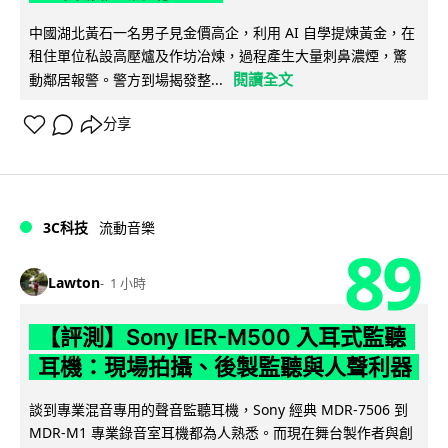
中國湖北黃石一名男子見金價高企，利用 AI 自學提煉黃金，在
租住單位私設高壓爐及作坊冶煉，過程產生大量刺鼻濃煙，驚
閱讀全文
動鄰居報警。警方到場揭發整...
分享
3C科技
流動音樂
89
Lawton
1 小時
【評測】Sony IER-M500 入耳式監聽
耳機：現場拍攝、後製監聽與人聲利器
談到專業混音專用的聲音監聽耳機，Sony 經典 MDR-7506 到
MDR-M1 專業錄音室耳機都為人熟悉。而現在舞台製作者與創