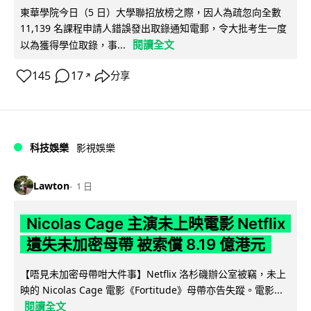
東華學院今日（5 日）大學聯招放榜之際，因人為疏忽向全數
11,139 名課程申請人錯誤發出取錄通知電郵，令大批考生一度
閱讀全文
以為獲得學位取錄，事...
145
17
分享
↗
科技娛樂
影視娛樂
Lawton
1 日
Nicolas Cage 主演未上映電影 Netflix
遺失未加密母帶 被索償 8.19 億港元
【唔見未加密母帶咁大件事】Netflix 洛杉磯辦公室被竊，未上
映的 Nicolas Cage 電影《Fortitude》母帶亦告失蹤。電影...
閱讀全文