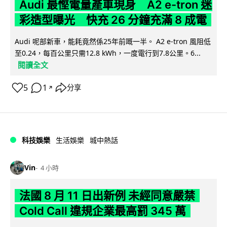
Audi 最慳電量產車現身 A2 e-tron 迷
彩造型曝光 快充 26 分鐘充滿 8 成電
Audi 呢部新車，能耗竟然係25年前嘅一半。 A2 e-tron 風阻低
至0.24，每百公里只需12.8 kWh，一度電行到7.8公里。6...
閱讀全文
5
1
分享
↗
科技娛樂
生活娛樂
城中熱話
Vin
4 小時
法國 8 月 11 日出新例 未經同意嚴禁
Cold Call 違規企業最高罰 345 萬