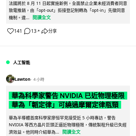
法國將於 8 月 11 日起實施新例，全面禁止企業未經消費者同意
致電推銷，由「opt-out」拒接登記制轉為「opt-in」先徵同意
閱讀全文
機制。違...
141
13
分享
↗
人工智能
Lawton
4 小時
華為科學家警告 NVIDIA 已近物理極限
華為「韜定律」可繞過摩爾定律瓶頸
華為半導體首席科學家廖恒罕見接受近 5 小時專訪，警告
NVIDIA 等西方晶片巨頭正逼近物理極限，傳統製程升級已失經
閱讀全文
濟效益。他同時介紹華為...