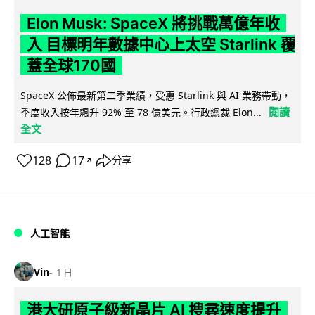
Elon Musk: SpaceX 將挑戰萬億年收
入 目標明年數據中心上太空 Starlink 覆
蓋全球170國
SpaceX 公佈最新第二季業績，受惠 Starlink 與 AI 業務帶動，
閱讀
季度收入按年飆升 92% 至 78 億美元。行政總裁 Elon...
全文
128
17
分享
↗
人工智能
Vin
1 日
港大研原子級新晶片 AI 搜尋速度提升