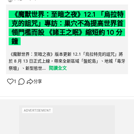
《魔獸世界：至暗之夜》12.1 「烏拉特
克的詛咒」專訪：巢穴不為提高世界首
領門檻而設 《諸王之眠》縮短約 10 分
鐘
《魔獸世界：至暗之夜》版本更新 12.1「烏拉特克的詛咒」將
於 8 月 13 日正式上線，帶來全新區域「盤蛇島」、地城「毒牙
閱讀全文
祭壇」、新型態世...
1
分享
ADVERTISEMENT