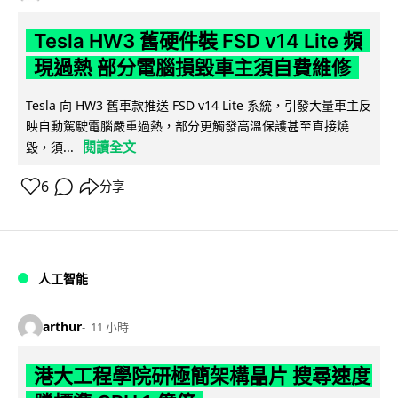
Tesla HW3 舊硬件裝 FSD v14 Lite 頻
現過熱 部分電腦損毀車主須自費維修
Tesla 向 HW3 舊車款推送 FSD v14 Lite 系統，引發大量車主反
映自動駕駛電腦嚴重過熱，部分更觸發高溫保護甚至直接燒
閱讀全文
毀，須...
6
分享
人工智能
arthur
11 小時
港大工程學院研極簡架構晶片 搜尋速度