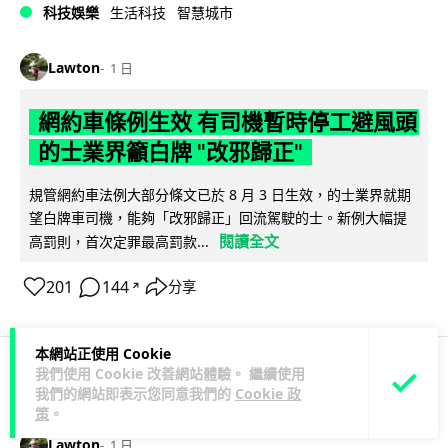
科技娛樂
生活科技
智慧城市
Lawton
1 日
網約車條例生效 有司機暫時停工避風頭
的士業界籲白牌 "改邪歸正"
規管網約車法例大部分條文已於 8 月 3 日生效，的士業界就期
望白牌車司機，能夠「改邪歸正」回流駕駛的士。新例大幅提
閱讀全文
高罰則，首次定罪最高罰款...
201
144
分享
↗
本網站正使用 Cookie
我們使用 Cookie 改善網站體驗。 繼續使用
人工智能
我們的網站即表示您同意我們的
Cookie 政
策
。
Lawton
1 日