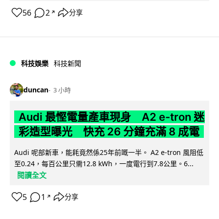
56
2
分享
↗
科技娛樂
科技新聞
duncan
3 小時
Audi 最慳電量產車現身 A2 e-tron 迷
彩造型曝光 快充 26 分鐘充滿 8 成電
Audi 呢部新車，能耗竟然係25年前嘅一半。 A2 e-tron 風阻低
至0.24，每百公里只需12.8 kWh，一度電行到7.8公里。6...
閱讀全文
5
1
分享
↗