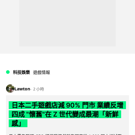
科技娛樂
遊戲情報
Lawton
2 小時
日本二手遊戲店減 90% 門市 業績反增
四成 "懷舊"在 Z 世代變成最潮「新鮮
感」