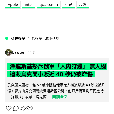
Apple
intel
qualcomm
蘋果
高通
科技娛樂
生活娛樂
城中熱話
Lawton
11 分
澤連斯基怒斥俄軍「人肉狩獵」 無人機
追殺烏克蘭小販近 40 秒仍被炸傷
烏克蘭克爾松一名 52 歲小販被俄軍無人機追擊近 40 秒後被炸
傷，影片由烏克蘭總統澤連斯基公開。他直斥俄軍對平民進行
閱讀全文
「狩獵式」攻擊，烏克蘭...
分享