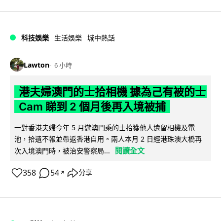
科技娛樂
生活娛樂
城中熱話
Lawton
6 小時
港夫婦澳門的士拾相機 據為己有被的士
Cam 睇到 2 個月後再入境被捕
一對香港夫婦今年 5 月遊澳門乘的士拾獲他人遺留相機及電
池，拾遺不報並帶返香港自用。兩人本月 2 日經港珠澳大橋再
閱讀全文
次入境澳門時，被治安警察局...
358
54
分享
↗