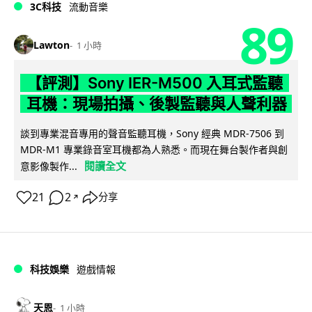
3C科技
流動音樂
89
Lawton
1 小時
【評測】Sony IER-M500 入耳式監聽
耳機：現場拍攝、後製監聽與人聲利器
談到專業混音專用的聲音監聽耳機，Sony 經典 MDR-7506 到
MDR-M1 專業錄音室耳機都為人熟悉。而現在舞台製作者與創
閱讀全文
意影像製作...
21
2
分享
↗
科技娛樂
遊戲情報
天恩
1 小時