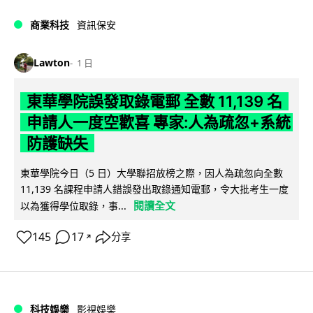
商業科技
資訊保安
Lawton
1 日
東華學院誤發取錄電郵 全數 11,139 名
申請人一度空歡喜 專家:人為疏忽+系統
防護缺失
東華學院今日（5 日）大學聯招放榜之際，因人為疏忽向全數
11,139 名課程申請人錯誤發出取錄通知電郵，令大批考生一度
閱讀全文
以為獲得學位取錄，事...
145
17
分享
↗
科技娛樂
影視娛樂