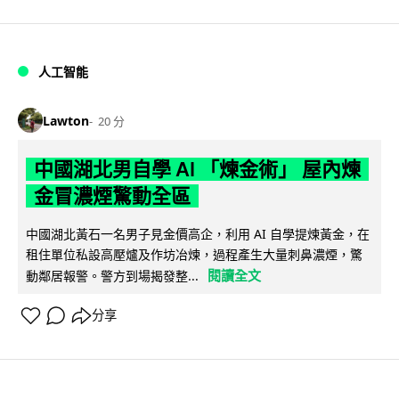
人工智能
Lawton
20 分
中國湖北男自學 AI 「煉金術」 屋內煉
金冒濃煙驚動全區
中國湖北黃石一名男子見金價高企，利用 AI 自學提煉黃金，在
租住單位私設高壓爐及作坊冶煉，過程產生大量刺鼻濃煙，驚
閱讀全文
動鄰居報警。警方到場揭發整...
分享