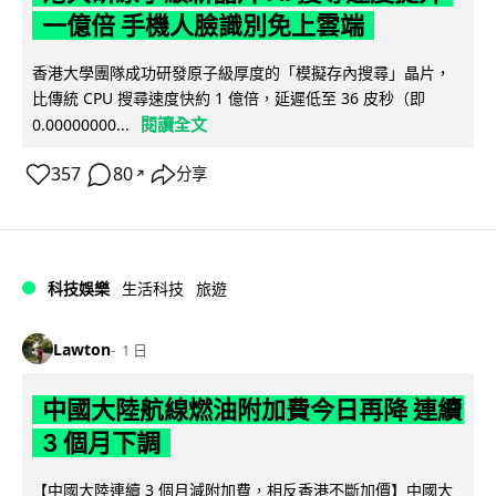
一億倍 手機人臉識別免上雲端
香港大學團隊成功研發原子級厚度的「模擬存內搜尋」晶片，
比傳統 CPU 搜尋速度快約 1 億倍，延遲低至 36 皮秒（即
閱讀全文
0.00000000...
357
80
分享
↗
科技娛樂
生活科技
旅遊
Lawton
1 日
中國大陸航線燃油附加費今日再降 連續
3 個月下調
【中國大陸連續 3 個月減附加費，相反香港不斷加價】中國大