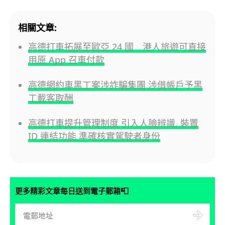
相關文章:
高德打車拓展至歐亞 24 國 港人旅遊可直接
用原 App 召車付款
高德網約車黑工案涉詐騙集團 涉借帳戶予黑
工載客取酬
高德打車提升管理制度 引入人臉辨識, 裝置
ID 連結功能 準確核實駕駛者身份
📮
更多精彩文章每日送到電子郵箱