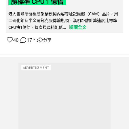
勝標準 CPU 1 億倍
港大團隊研發極簡架構模擬內容尋址記憶體（CAM）晶片，用
二硫化鉬及半金屬銻克服傳輸瓶頸，漢明距離計算速度比標準
閱讀全文
CPU快1億倍，每次搜尋耗能低...
40
17
分享
↗
ADVERTISEMENT