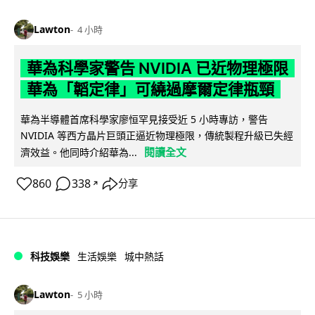
Lawton
4 小時
華為科學家警告 NVIDIA 已近物理極限
華為「韜定律」可繞過摩爾定律瓶頸
華為半導體首席科學家廖恒罕見接受近 5 小時專訪，警告
NVIDIA 等西方晶片巨頭正逼近物理極限，傳統製程升級已失經
閱讀全文
濟效益。他同時介紹華為...
860
338
分享
↗
科技娛樂
生活娛樂
城中熱話
Lawton
5 小時