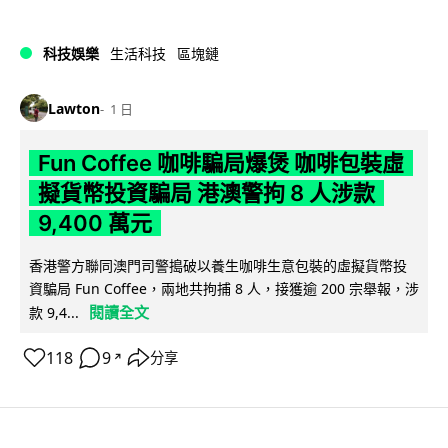
科技娛樂
生活科技
區塊鏈
Lawton
1 日
Fun Coffee 咖啡騙局爆煲 咖啡包裝虛
擬貨幣投資騙局 港澳警拘 8 人涉款
9,400 萬元
香港警方聯同澳門司警搗破以養生咖啡生意包裝的虛擬貨幣投
資騙局 Fun Coffee，兩地共拘捕 8 人，接獲逾 200 宗舉報，涉
閱讀全文
款 9,4...
118
9
分享
↗