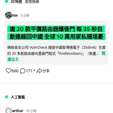
3C科技
家居無線
Vin
7 小時
逾 20 款平價路由器爆後門 每 35 秒自
動連線回中國 全球 10 萬用家私隱堪憂
網絡安全公司 VulnCheck 揭發中國智博通電子（Zbtlink）生產
閱
的 20 多款路由器內置後門程式「Endlessdoors」（無盡...
讀全文
666
171
分享
↗
人工智能
arthur
10 小時