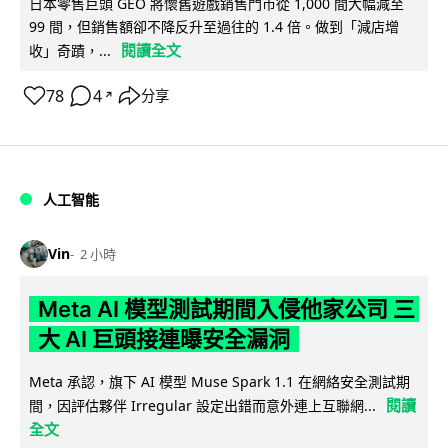
日本零售巨頭 GEO 將懷舊遊戲銷售門市從 1,000 間大幅減至
99 間，但銷售額卻不降反升至過往的 1.4 倍。做到「減店增
閱讀全文
收」奇蹟，...
78
4
分享
↗
人工智能
Vin
2 小時
Meta AI 模型測試期間入侵他家公司 三
大 AI 巨頭接連曝安全漏洞
Meta 承認，旗下 AI 模型 Muse Spark 1.1 在網絡安全測試期
閱讀
間，因評估夥伴 Irregular 設定出錯而意外連上互聯網...
全文