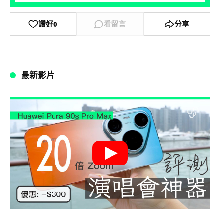
讚好
0
看留言
分享
最新影片