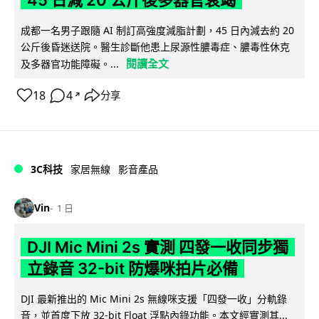
成都一名男子跟隨 AI 制訂高強度減脂計劃，45 日內減去約 20
公斤後昏迷送院。醫生診斷他患上尿源性膿毒症、膿毒性休克
閱讀全文
及多器官功能障礙。...
18
4
分享
↗
3C科技
家居無線
影音產品
Vin
1 日
DJI Mic Mini 2s 實測 四發一收同步獨
立錄音 32-bit 防爆咪拍片必備
DJI 最新推出的 Mic Mini 2s 無線咪支援「四發一收」分軌錄
音，並首度下放 32-bit Float 浮點內錄功能。本文經實測其...