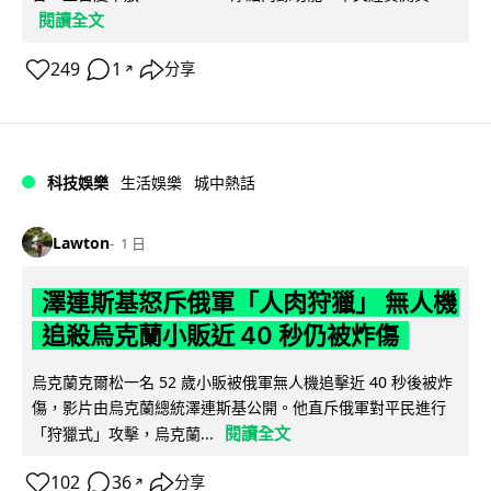
閱讀全文
249
1
分享
↗
科技娛樂
生活娛樂
城中熱話
Lawton
1 日
澤連斯基怒斥俄軍「人肉狩獵」 無人機
追殺烏克蘭小販近 40 秒仍被炸傷
烏克蘭克爾松一名 52 歲小販被俄軍無人機追擊近 40 秒後被炸
傷，影片由烏克蘭總統澤連斯基公開。他直斥俄軍對平民進行
閱讀全文
「狩獵式」攻擊，烏克蘭...
102
36
分享
↗