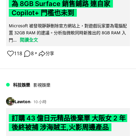
為 8GB Surface 銷售鋪路 連自家
Copilot+ 門檻也未到
Microsoft 被發現靜靜刪除官方網站上，對遊戲玩家要為電腦配
置 32GB RAM 的建議。分析指微軟同時新推出的 8GB RAM 入
閱讀全文
門...
118
8
分享
↗
科技娛樂
影視娛樂
Lawton
10 小時
訂購 43 億日元精品後棄單 大阪女 2 年
後終被捕 涉海賊王,火影周邊產品