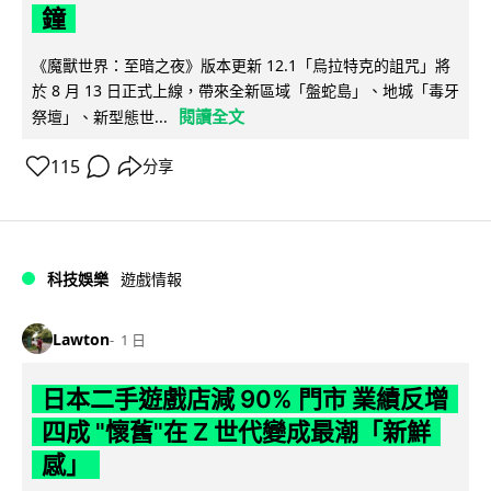
鐘
《魔獸世界：至暗之夜》版本更新 12.1「烏拉特克的詛咒」將
於 8 月 13 日正式上線，帶來全新區域「盤蛇島」、地城「毒牙
閱讀全文
祭壇」、新型態世...
115
分享
科技娛樂
遊戲情報
Lawton
1 日
日本二手遊戲店減 90% 門市 業績反增
四成 "懷舊"在 Z 世代變成最潮「新鮮
感」