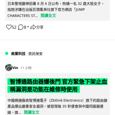
日本警視廳神田署 8 月 6 日公布，拘捕一名 32 歲大阪女子，
指她涉嫌在出版巨頭集英社旗下官方網店「JUMP
閱讀全文
CHARACTERS ST...
52
8
分享
↗
商業科技
資訊保安
Vin
11 小時
智博通路由器爆後門 官方緊急下架止血
稱漏洞是功能在維修時使用
中國網通廠商智博通電子（Zbtlink Electronics）旗下的路由器
產品爆出嚴重安全漏洞，被發現每 35 秒便會與中國伺服器連
閱讀全文
線，旗...