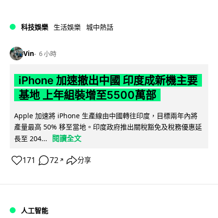
科技娛樂
生活娛樂
城中熱話
Vin
6 小時
iPhone 加速撤出中國 印度成新機主要
基地 上年組裝增至5500萬部
Apple 加速將 iPhone 生產線由中國轉往印度，目標兩年內將
產量最高 50% 移至當地。印度政府推出關稅豁免及稅務優惠延
閱讀全文
長至 204...
171
72
分享
↗
人工智能