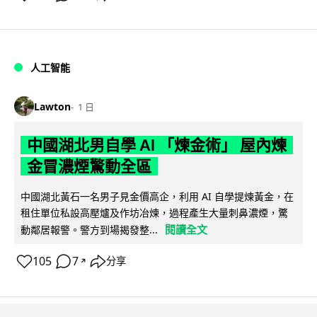
人工智能
Lawton
1 日
中國湖北男自學 AI 「煉金術」 屋內煉
金冒濃煙驚動全區
中國湖北黃石一名男子見金價高企，利用 AI 自學提煉黃金，在
租住單位私設高壓爐及作坊冶煉，過程產生大量刺鼻濃煙，驚
閱讀全文
動鄰居報警。警方到場揭發整...
105
7
分享
↗