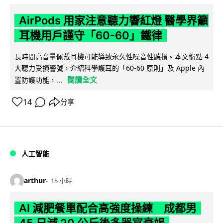
AirPods 用家注意聽力響紅燈 醫學界籲
耳機用戶謹守「60-60」鐵律
長時間高音量佩戴耳機可能導致永久性噪音性聽損。本文盤點 4
大聽力受損警號，介紹科學護耳的「60-60 原則」及 Apple 內
閱讀全文
置防護功能，...
14
分享
人工智能
arthur
15 小時
AI 減肥餐單配合高強度操練 成都男
45 日減 20 公斤後多器官衰竭