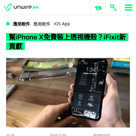
WWDC 2026
GenAI 與雲端科技專區
ERP 與商業 AI
幫iPhone X免費裝上透視機殼？iFixit新貢獻
iOS App
應用軟件
應用軟件
幫iPhone X免費裝上透視機殼？iFixit新
貢獻
作者
發佈日期
閱讀時間