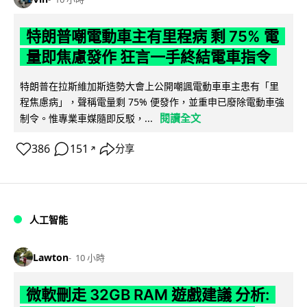
特朗普嘲電動車主有里程病 剩 75% 電
量即焦慮發作 狂言一手終結電車指令
特朗普在拉斯維加斯造勢大會上公開嘲諷電動車車主患有「里
程焦慮病」，聲稱電量剩 75% 便發作，並重申已廢除電動車強
閱讀全文
制令。惟專業車媒隨即反駁，...
386
151
分享
↗
人工智能
Lawton
10 小時
微軟刪走 32GB RAM 遊戲建議 分析: