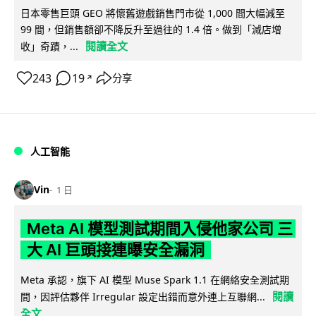
日本零售巨頭 GEO 將懷舊遊戲銷售門市從 1,000 間大幅減至
99 間，但銷售額卻不降反升至過往的 1.4 倍。做到「減店增
閱讀全文
收」奇蹟，...
243
19
分享
↗
人工智能
Vin
1 日
Meta AI 模型測試期間入侵他家公司 三
大 AI 巨頭接連曝安全漏洞
Meta 承認，旗下 AI 模型 Muse Spark 1.1 在網絡安全測試期
閱讀
間，因評估夥伴 Irregular 設定出錯而意外連上互聯網...
全文