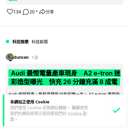
134
20
分享
↗
科技娛樂
科技新聞
duncan
1 日
Audi 最慳電量產車現身 A2 e-tron 迷
彩造型曝光 快充 26 分鐘充滿 8 成電
Audi 呢部新車，能耗竟然係25年前嘅一半。 A2 e-tron 風阻低
至0.24，每百公里只需12.8 kWh，一度電行到7.8公里。6...
本網站正使用 Cookie
閱讀全文
我們使用 Cookie 改善網站體驗。 繼續使用
我們的網站即表示您同意我們的
Cookie 政
策
。
7
1
分享
↗