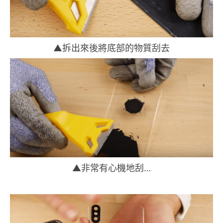
▲拆出來後將底部的物質刮去
▲非常有心機地刮…