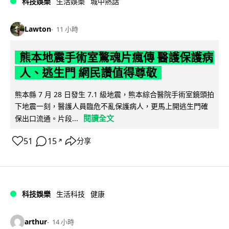
科技娛樂
生活娛樂
城中熱話
Lawton
11 小時
熊本地震手術室驚魂片瘋傳 醫護保護病
人、逃生門 網民讚值得尊敬
熊本縣 7 月 28 日發生 7.1 級地震，熊本綜合醫院手術室鏡頭拍
下地震一刻，醫護人員臨危不亂保護病人，更馬上開逃生門確
閱讀全文
保出口流通。片段...
51
15
分享
↗
科技娛樂
生活科技
健康
arthur
14 小時