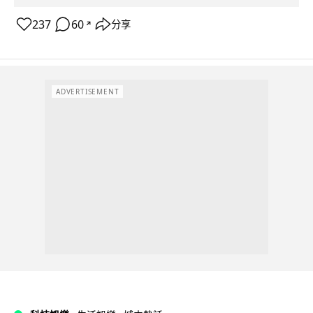
237
60
分享
↗
ADVERTISEMENT