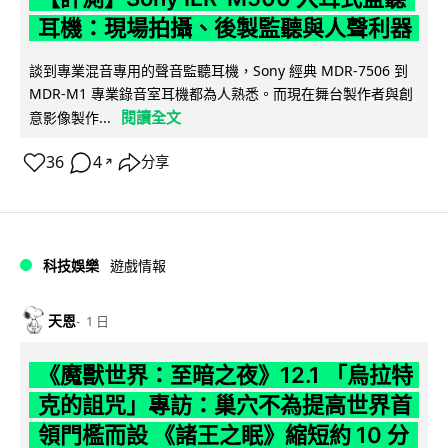
耳機：現場拍攝、後製監聽與人聲利器
談到專業混音專用的聲音監聽耳機，Sony 經典 MDR-7506 到
MDR-M1 專業錄音室耳機都為人熟悉。而現在舞台製作者與創
閱讀全文
意影像製作...
36
4
分享
↗
科技娛樂
遊戲情報
天恩
1 日
《魔獸世界：至暗之夜》12.1 「烏拉特
克的詛咒」專訪：巢穴不為提高世界首
領門檻而設 《諸王之眠》縮短約 10 分