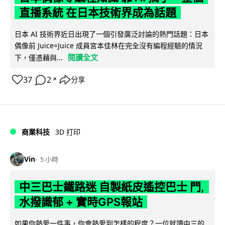
直播系統 在日本技術界成為話題
日本 AI 技術界近日出現了一個引發廣泛討論的熱門話題：日本
偶像前 Juice=Juice 成員宮本佳林在完全沒有編程經驗的情況
閱讀全文
下，僅憑藉與...
37
2
分享
↗
商業科技
3D 打印
Vin
5 小時
中三巴士鐵路迷 自製紙皮遙控巴士 門,
水撥識郁 + 實時GPS報站
如果你熱愛一件事，你會熱愛到怎樣的程度？一位就讀中三的