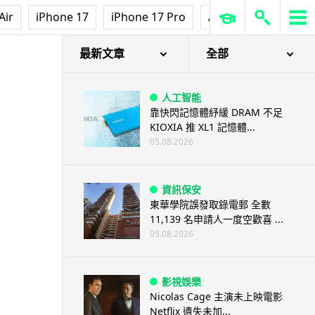
Air
iPhone 17
iPhone 17 Pro
AirPods Pro 3
Ap
最新文章
全部
人工智能
靠快閃記憶體紓緩 DRAM 不足
KIOXIA 推 XL1 記憶體...
05.08.2026
資訊保安
東華學院誤發取錄電郵 全數
11,139 名申請人一度空歡喜 ...
05.08.2026
影視娛樂
Nicolas Cage 主演未上映電影
Netflix 遺失未加...