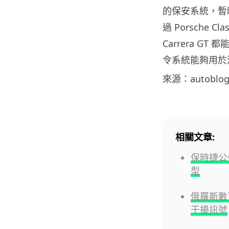
的保安系統，暫
過 Porsche Cla
Carrera G
令系統能夠用於汽車
來源：autoblo
相關文章:
保時捷公
型
俄羅斯數
干擾訊號