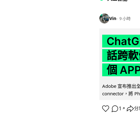
Vin
9 小時
Chat
話跨軟
個 AP
Adobe 宣布推出
connector，將 Ph
1
分
↗