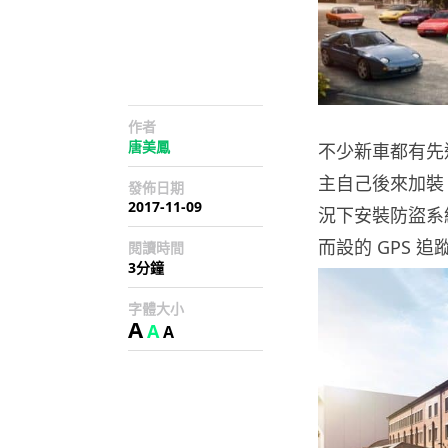
作者
唐美鳳
不少新車都有先
主自己後來加裝
發佈日期
2017-11-09
況下安裝防盜系
而設的 GPS
閱讀時間
3分鐘
字體大小
A
A
A