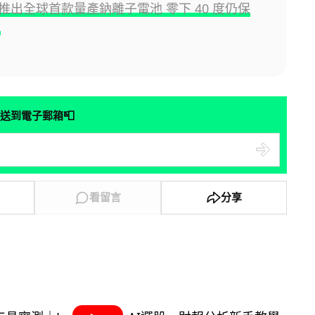
推出全球首款量產鈉離子電池 零下 40 度仍保
量
📮
送到電子郵箱
看留言
分享