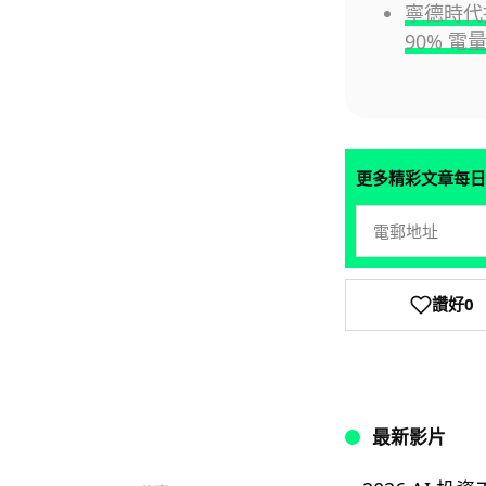
寧德時代
90% 電
更多精彩文章每日
讚好
0
最新影片