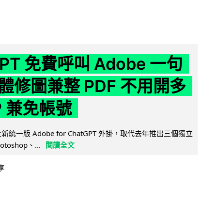
GPT 免費呼叫 Adobe 一句
體修圖兼整 PDF 不用開多
P 兼免帳號
全新統一版 Adobe for ChatGPT 外掛，取代去年推出三個獨立
otoshop、...
閱讀全文
享