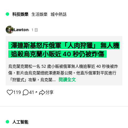
科技娛樂
生活娛樂
城中熱話
Lawton
1 日
澤連斯基怒斥俄軍「人肉狩獵」 無人機
追殺烏克蘭小販近 40 秒仍被炸傷
烏克蘭克爾松一名 52 歲小販被俄軍無人機追擊近 40 秒後被炸
傷，影片由烏克蘭總統澤連斯基公開。他直斥俄軍對平民進行
閱讀全文
「狩獵式」攻擊，烏克蘭...
119
41
分享
↗
人工智能