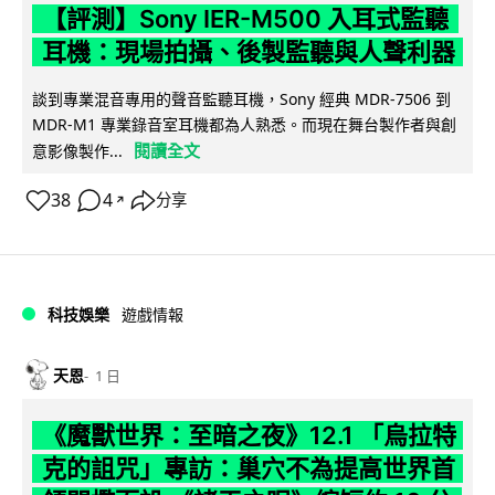
【評測】Sony IER-M500 入耳式監聽
耳機：現場拍攝、後製監聽與人聲利器
談到專業混音專用的聲音監聽耳機，Sony 經典 MDR-7506 到
MDR-M1 專業錄音室耳機都為人熟悉。而現在舞台製作者與創
閱讀全文
意影像製作...
38
4
分享
↗
科技娛樂
遊戲情報
天恩
1 日
《魔獸世界：至暗之夜》12.1 「烏拉特
克的詛咒」專訪：巢穴不為提高世界首