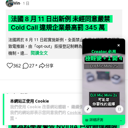
Vin
1 日
法國 8 月 11 日出新例 未經同意嚴禁
Cold Call 違規企業最高罰 345 萬
法國將於 8 月 11 日起實施新例，全面禁止企業未經消費者同意
×
致電推銷，由「opt-out」拒接登記制轉為「opt-in」先徵同意
閱讀全文
機制。違...
362
27
分享
↗
人工智能
本網站正使用 Cookie
我們使用 Cookie 改善網站體驗。 繼續使用
🎵
⛶
Lawton
2 日
我們的網站即表示您同意我們的
Cookie 政
策
。
📖 詳細評測
→
華為科學家警告 NVIDIA 已近物理極限