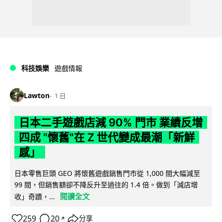
科技娛樂
遊戲情報
Lawton
1 日
日本二手遊戲店減 90% 門市 業績反增
四成 "懷舊"在 Z 世代變成最潮「新鮮
感」
日本零售巨頭 GEO 將懷舊遊戲銷售門市從 1,000 間大幅減至
99 間，但銷售額卻不降反升至過往的 1.4 倍。做到「減店增
閱讀全文
收」奇蹟，...
259
20
分享
↗