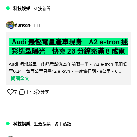
科技娛樂
科技新聞
duncan
1 日
Audi 最慳電量產車現身 A2 e-tron 迷
彩造型曝光 快充 26 分鐘充滿 8 成電
Audi 呢部新車，能耗竟然係25年前嘅一半。 A2 e-tron 風阻低
至0.24，每百公里只需12.8 kWh，一度電行到7.8公里。6...
閱讀全文
7
1
分享
↗
科技娛樂
生活娛樂
城中熱話