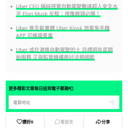
Uber CEO 稱純視覺自動駕駛難達超人安全水
平 Elon Musk 反駁：視像鏡頭必勝！
Uber 推全新實體 Uber Kiosk 旅客免手機
APP 可機場乘車
Uber 或在港推自動駕駛的士 目標明年底開
始服務 正與監管機構商討法規細節
📮
更多精彩文章每日送到電子郵箱
讚好
0
看留言
分享