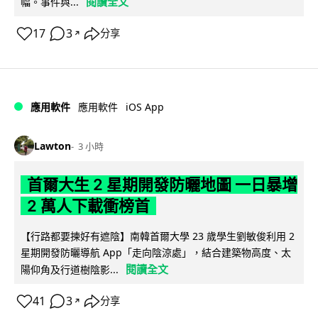
閱讀全文
幅。事件與...
17
3
分享
↗
iOS App
應用軟件
應用軟件
Lawton
3 小時
首爾大生 2 星期開發防曬地圖 一日暴增
2 萬人下載衝榜首
【行路都要揀好有遮陰】南韓首爾大學 23 歲學生劉敏俊利用 2
星期開發防曬導航 App「走向陰涼處」，結合建築物高度、太
閱讀全文
陽仰角及行道樹陰影...
41
3
分享
↗