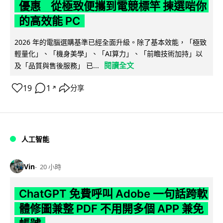
優惠 從極致便攜到電競標竿 揀選啱你
的高效能 PC
2026 年的電腦選購基準已經全面升級。除了基本效能，「極致
輕量化」、「機身美學」、「AI算力」、「前瞻技術加持」以
閱讀全文
及「品質與售後服務」 已...
19
1
分享
↗
人工智能
Vin
20 小時
ChatGPT 免費呼叫 Adobe 一句話跨軟
體修圖兼整 PDF 不用開多個 APP 兼免