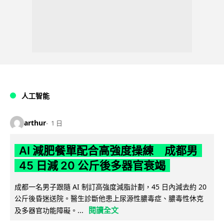
人工智能
arthur
1 日
AI 減肥餐單配合高強度操練 成都男
45 日減 20 公斤後多器官衰竭
成都一名男子跟隨 AI 制訂高強度減脂計劃，45 日內減去約 20
公斤後昏迷送院。醫生診斷他患上尿源性膿毒症、膿毒性休克
閱讀全文
及多器官功能障礙。...