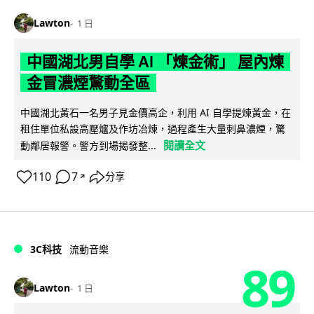
Lawton
1 日
中國湖北男自學 AI 「煉金術」 屋內煉
金冒濃煙驚動全區
中國湖北黃石一名男子見金價高企，利用 AI 自學提煉黃金，在
租住單位私設高壓爐及作坊冶煉，過程產生大量刺鼻濃煙，驚
閱讀全文
動鄰居報警。警方到場揭發整...
110
7
分享
↗
3C科技
流動音樂
89
Lawton
1 日