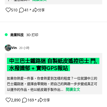
510
41
分享
↗
商業科技
3D 打印
Vin
20 小時
中三巴士鐵路迷 自製紙皮遙控巴士 門,
水撥識郁 + 實時GPS報站
如果你熱愛一件事，你會熱愛到怎樣的程度？一位就讀中三的
巴士鐵路迷，選擇由零開始，把自己的興趣一步步變成真正可
閱讀全文
以運作的作品。他以紙皮親手製作出...
2,890
169
分享
↗