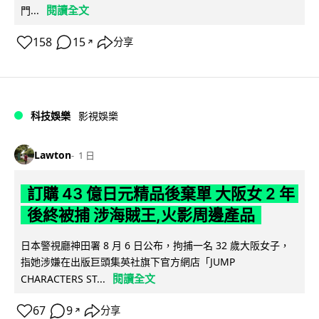
閱讀全文
門...
158
15
分享
↗
科技娛樂
影視娛樂
Lawton
1 日
訂購 43 億日元精品後棄單 大阪女 2 年
後終被捕 涉海賊王,火影周邊產品
日本警視廳神田署 8 月 6 日公布，拘捕一名 32 歲大阪女子，
指她涉嫌在出版巨頭集英社旗下官方網店「JUMP
閱讀全文
CHARACTERS ST...
67
9
分享
↗