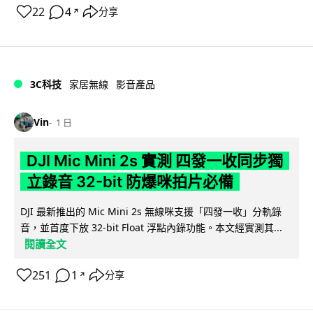
22
4
分享
↗
3C科技
家居無線
影音產品
Vin
1 日
DJI Mic Mini 2s 實測 四發一收同步獨
立錄音 32-bit 防爆咪拍片必備
DJI 最新推出的 Mic Mini 2s 無線咪支援「四發一收」分軌錄
音，並首度下放 32-bit Float 浮點內錄功能。本文經實測其...
閱讀全文
251
1
分享
↗