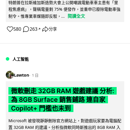
特朗普在拉斯維加斯造勢大會上公開嘲諷電動車車主患有「里
程焦慮病」，聲稱電量剩 75% 便發作，並重申已廢除電動車強
閱讀全文
制令。惟專業車媒隨即反駁，...
580
263
分享
↗
人工智能
Lawton
1 日
微軟刪走 32GB RAM 遊戲建議 分析:
為 8GB Surface 銷售鋪路 連自家
Copilot+ 門檻也未到
Microsoft 被發現靜靜刪除官方網站上，對遊戲玩家要為電腦配
置 32GB RAM 的建議。分析指微軟同時新推出的 8GB RAM 入