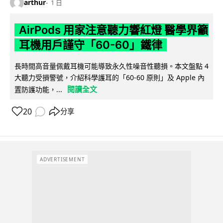
arthur
1 日
AirPods 用家注意聽力響紅燈 醫學界籲
耳機用戶謹守「60-60」鐵律
長時間高音量佩戴耳機可能導致永久性噪音性聽損。本文盤點 4
大聽力受損警號，介紹科學護耳的「60-60 原則」及 Apple 內
閱讀全文
置防護功能，...
20
分享
ADVERTISEMENT