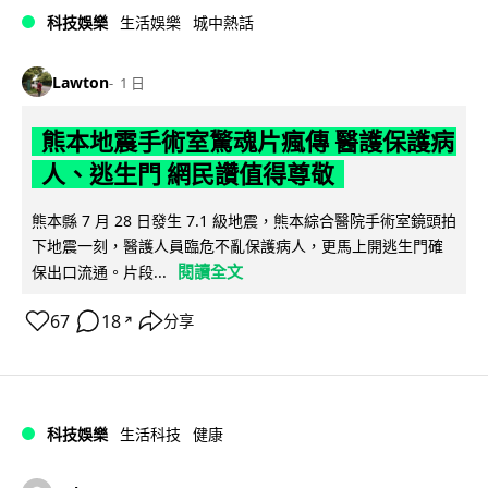
科技娛樂
生活娛樂
城中熱話
Lawton
1 日
熊本地震手術室驚魂片瘋傳 醫護保護病
人、逃生門 網民讚值得尊敬
熊本縣 7 月 28 日發生 7.1 級地震，熊本綜合醫院手術室鏡頭拍
下地震一刻，醫護人員臨危不亂保護病人，更馬上開逃生門確
閱讀全文
保出口流通。片段...
67
18
分享
↗
科技娛樂
生活科技
健康