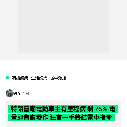
科技娛樂
生活娛樂
城中熱話
Vin
1 日
特朗普嘲電動車主有里程病 剩 75% 電
量即焦慮發作 狂言一手終結電車指令