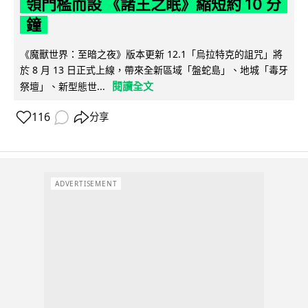
領門檻而設 《諸王之眠》縮短約 10 分
鐘
《魔獸世界：至暗之夜》版本更新 12.1「烏拉特克的詛咒」將
於 8 月 13 日正式上線，帶來全新區域「盤蛇島」、地城「毒牙
閱讀全文
祭壇」、新型態世...
116
分享
ADVERTISEMENT