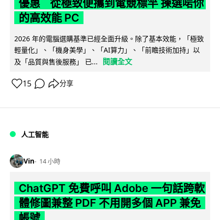
優惠 從極致便攜到電競標竿 揀選啱你
的高效能 PC
2026 年的電腦選購基準已經全面升級。除了基本效能，「極致
輕量化」、「機身美學」、「AI算力」、「前瞻技術加持」以
閱讀全文
及「品質與售後服務」 已...
15
分享
人工智能
Vin
14 小時
ChatGPT 免費呼叫 Adobe 一句話跨軟
體修圖兼整 PDF 不用開多個 APP 兼免
帳號