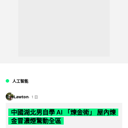
人工智能
Lawton
1 日
中國湖北男自學 AI 「煉金術」 屋內煉
金冒濃煙驚動全區