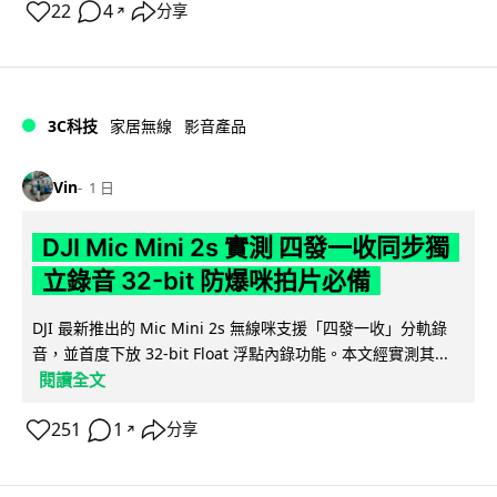
22
4
分享
↗
3C科技
家居無線
影音產品
Vin
1 日
DJI Mic Mini 2s 實測 四發一收同步獨
立錄音 32-bit 防爆咪拍片必備
DJI 最新推出的 Mic Mini 2s 無線咪支援「四發一收」分軌錄
音，並首度下放 32-bit Float 浮點內錄功能。本文經實測其...
閱讀全文
251
1
分享
↗