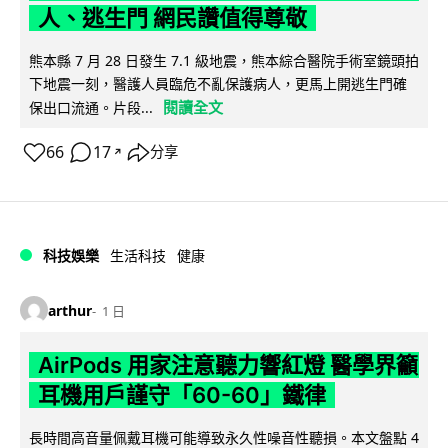
人、逃生門 網民讚值得尊敬
熊本縣 7 月 28 日發生 7.1 級地震，熊本綜合醫院手術室鏡頭拍
下地震一刻，醫護人員臨危不亂保護病人，更馬上開逃生門確
閱讀全文
保出口流通。片段...
66
17
分享
↗
科技娛樂
生活科技
健康
arthur
1 日
AirPods 用家注意聽力響紅燈 醫學界籲
耳機用戶謹守「60-60」鐵律
長時間高音量佩戴耳機可能導致永久性噪音性聽損。本文盤點 4