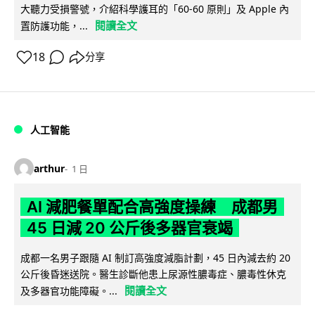
大聽力受損警號，介紹科學護耳的「60-60 原則」及 Apple 內
閱讀全文
置防護功能，...
18
分享
人工智能
arthur
1 日
AI 減肥餐單配合高強度操練 成都男
45 日減 20 公斤後多器官衰竭
成都一名男子跟隨 AI 制訂高強度減脂計劃，45 日內減去約 20
公斤後昏迷送院。醫生診斷他患上尿源性膿毒症、膿毒性休克
閱讀全文
及多器官功能障礙。...