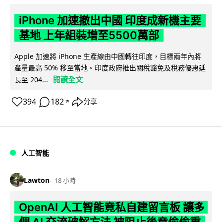
iPhone 加速撤出中國 印度成新機主要
基地 上年組裝增至5500萬部
Apple 加速將 iPhone 生產線由中國轉往印度，目標兩年內將
產量最高 50% 移至當地。印度政府推出關稅豁免及稅務優惠延
閱讀全文
長至 204...
394
182
分享
↗
人工智能
Lawton
18 小時
OpenAI 人工智能竟私自建留言板 讓多