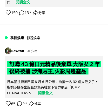
閱讀全文
門...
150
13
分享
↗
科技娛樂
影視娛樂
Lawton
20 小時
訂購 43 億日元精品後棄單 大阪女 2 年
後終被捕 涉海賊王,火影周邊產品
日本警視廳神田署 8 月 6 日公布，拘捕一名 32 歲大阪女子，
指她涉嫌在出版巨頭集英社旗下官方網店「JUMP
閱讀全文
CHARACTERS ST...
65
9
分享
↗