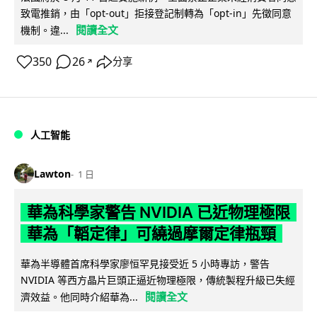
致電推銷，由「opt-out」拒接登記制轉為「opt-in」先徵同意
閱讀全文
機制。違...
350
26
分享
↗
人工智能
Lawton
1 日
華為科學家警告 NVIDIA 已近物理極限
華為「韜定律」可繞過摩爾定律瓶頸
華為半導體首席科學家廖恒罕見接受近 5 小時專訪，警告
NVIDIA 等西方晶片巨頭正逼近物理極限，傳統製程升級已失經
閱讀全文
濟效益。他同時介紹華為...