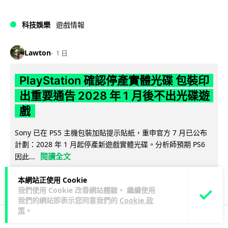
科技娛樂
遊戲情報
Lawton
1 日
PlayStation 確認停產實體光碟 包裝印
出重要通告 2028 年 1 月後不出光碟遊
戲
Sony 已在 PS5 主機包裝加貼提示貼紙，重申官方 7 月已公布
計劃：2028 年 1 月起停產新遊戲實體光碟。分析師預期 PS6
閱讀全文
因此...
174
78
分享
本網站正使用 Cookie
↗
我們使用 Cookie 改善網站體驗。 繼續使用
我們的網站即表示您同意我們的
Cookie 政
策
。