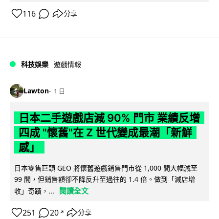
116
分享
科技娛樂
遊戲情報
Lawton
1 日
日本二手遊戲店減 90% 門市 業績反增
四成 "懷舊"在 Z 世代變成最潮「新鮮
感」
日本零售巨頭 GEO 將懷舊遊戲銷售門市從 1,000 間大幅減至
99 間，但銷售額卻不降反升至過往的 1.4 倍。做到「減店增
閱讀全文
收」奇蹟，...
251
20
分享
↗