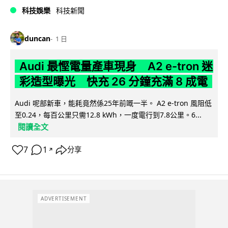
科技娛樂
科技新聞
duncan
1 日
Audi 最慳電量產車現身 A2 e-tron 迷
彩造型曝光 快充 26 分鐘充滿 8 成電
Audi 呢部新車，能耗竟然係25年前嘅一半。 A2 e-tron 風阻低
至0.24，每百公里只需12.8 kWh，一度電行到7.8公里。6...
閱讀全文
7
1
分享
↗
ADVERTISEMENT