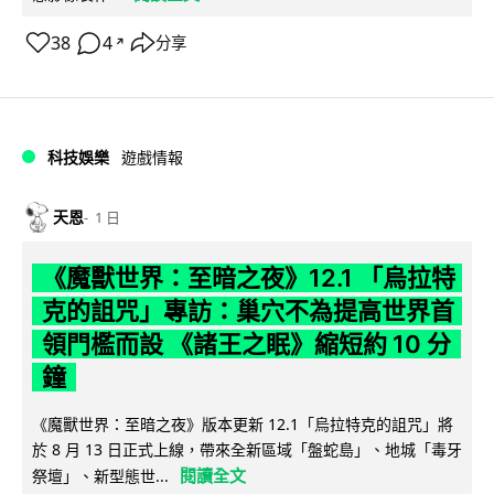
38
4
分享
↗
科技娛樂
遊戲情報
天恩
1 日
《魔獸世界：至暗之夜》12.1 「烏拉特
克的詛咒」專訪：巢穴不為提高世界首
領門檻而設 《諸王之眠》縮短約 10 分
鐘
《魔獸世界：至暗之夜》版本更新 12.1「烏拉特克的詛咒」將
於 8 月 13 日正式上線，帶來全新區域「盤蛇島」、地城「毒牙
閱讀全文
祭壇」、新型態世...