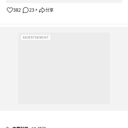
382
23
分享
↗
ADVERTISEMENT