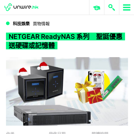
WWDC 2026
GenAI 與雲端科技專區
ERP 與商業 AI
NETGEAR ReadyNAS 系列 聖誔優惠送硬碟或記憶體
科技娛樂
買物情報
NETGEAR ReadyNAS 系列 聖誔優惠
送硬碟或記憶體
作者
發佈日期
閱讀時間