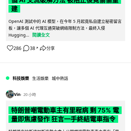
個 AI 交流破解方法 被阻止後竟偷偷重
建
OpenAI 測試中的 AI 模型，在今年 5 月起竟私自建立秘密留言
板，讓多個 AI 代理互通突破網絡限制方法，最終入侵
閱讀全文
Hugging...
286
38
分享
↗
科技娛樂
生活娛樂
城中熱話
Vin
20 小時
特朗普嘲電動車主有里程病 剩 75% 電
量即焦慮發作 狂言一手終結電車指令