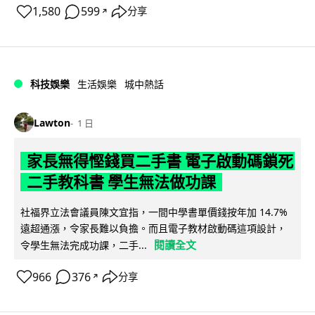
1,580
599
分享
↗
科技娛樂
生活娛樂
城中熱話
Lawton
1 日
家長無得慳錢買二手書 電子啟動碼鎖死
二手教科書 學生無法做功課
社福界立法會議員陳文宜指，一間中學書單價錢按年加 14.7%
遠超通漲，令家長難以負擔。而且電子教材啟動碼這項設計，
閱讀全文
令學生無法完成功課，二手...
966
376
分享
↗