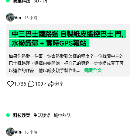
商業科技
3D 打印
Vin
15 小時
中三巴士鐵路迷 自製紙皮遙控巴士 門,
水撥識郁 + 實時GPS報站
如果你熱愛一件事，你會熱愛到怎樣的程度？一位就讀中三的
巴士鐵路迷，選擇由零開始，把自己的興趣一步步變成真正可
閱讀全文
以運作的作品。他以紙皮親手製作出...
1,736
109
分享
↗
科技娛樂
生活娛樂
城中熱話
Vin
16 小時