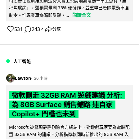
特朗普在拉斯維加斯造勢大會上公開嘲諷電動車車主患有「里
程焦慮病」，聲稱電量剩 75% 便發作，並重申已廢除電動車強
閱讀全文
制令。惟專業車媒隨即反駁，...
531
243
分享
↗
人工智能
Lawton
20 小時
微軟刪走 32GB RAM 遊戲建議 分析:
為 8GB Surface 銷售鋪路 連自家
Copilot+ 門檻也未到
Microsoft 被發現靜靜刪除官方網站上，對遊戲玩家要為電腦配
置 32GB RAM 的建議。分析指微軟同時新推出的 8GB RAM 入