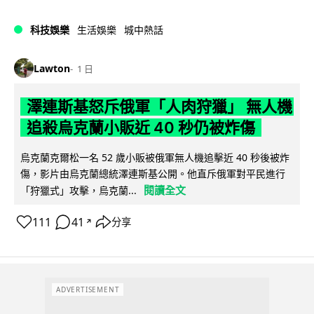
科技娛樂
生活娛樂
城中熱話
Lawton
1 日
澤連斯基怒斥俄軍「人肉狩獵」 無人機
追殺烏克蘭小販近 40 秒仍被炸傷
烏克蘭克爾松一名 52 歲小販被俄軍無人機追擊近 40 秒後被炸
傷，影片由烏克蘭總統澤連斯基公開。他直斥俄軍對平民進行
閱讀全文
「狩獵式」攻擊，烏克蘭...
111
41
分享
↗
ADVERTISEMENT