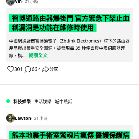
Vin
21 小時
智博通路由器爆後門 官方緊急下架止血
稱漏洞是功能在維修時使用
中國網通廠商智博通電子（Zbtlink Electronics）旗下的路由器
產品爆出嚴重安全漏洞，被發現每 35 秒便會與中國伺服器連
閱讀全文
線，旗...
301
66
分享
↗
科技娛樂
生活娛樂
城中熱話
Lawton
21 小時
熊本地震手術室驚魂片瘋傳 醫護保護病