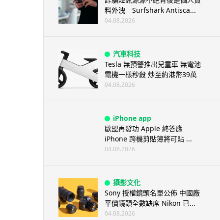
料外洩 Surfshark Antisca...
04.08.2026
汽車科技
Tesla 無預警推出兒童車 無電池
電機一樣秒殺 炒至約港幣39萬
04.08.2026
iPhone app
歐盟再發功 Apple 終答應
iPhone 跨機剪貼簿將可貼 ...
04.08.2026
攝影文化
Sony 授權鏡頭名單公佈 中國廠
平價鏡頭全數缺席 Nikon 已...
04.08.2026