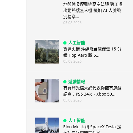
地盤偷吸煙難逃高空法眼 勞工處
出動熱感無人機 擬加 AI 人臉識
別精準...
05.08.2026
人工智能
貨運火箭 沖繩飛台灣僅需 15 分
鐘 Hop Aero 將 5...
05.08.2026
遊戲情報
有實體光碟未必代表你擁有遊戲
調查：PS5 34%、Xbox 50...
05.08.2026
人工智能
Elon Musk 稱 SpaceX Tesla 是
地球最強兩間硬件公...