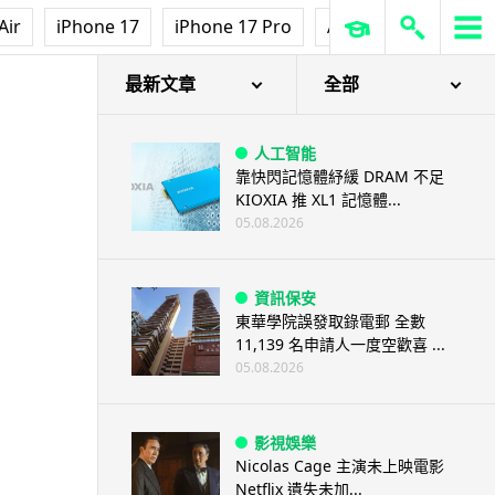
Air
iPhone 17
iPhone 17 Pro
AirPods Pro 3
Ap
最新文章
全部
人工智能
靠快閃記憶體紓緩 DRAM 不足
KIOXIA 推 XL1 記憶體...
05.08.2026
資訊保安
東華學院誤發取錄電郵 全數
11,139 名申請人一度空歡喜 ...
05.08.2026
影視娛樂
Nicolas Cage 主演未上映電影
Netflix 遺失未加...