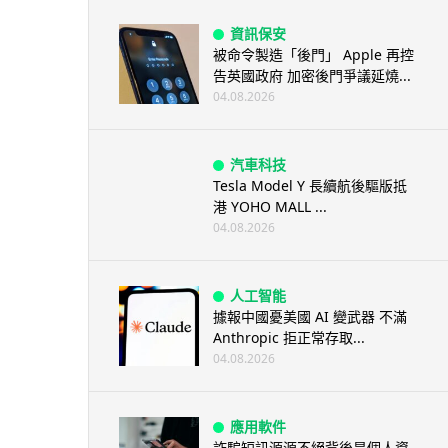
資訊保安
被命令製造「後門」 Apple 再控
告英國政府 加密後門爭議延燒...
04.08.2026
汽車科技
Tesla Model Y 長續航後驅版抵
港 YOHO MALL ...
04.08.2026
人工智能
據報中國憂美國 AI 變武器 不滿
Anthropic 拒正常存取...
04.08.2026
應用軟件
詐騙短訊源源不絕背後是個人資