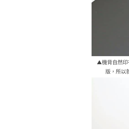
▲機背自然印有
版，所以就沒