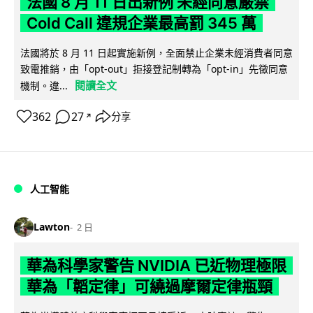
法國 8 月 11 日出新例 未經同意嚴禁
Cold Call 違規企業最高罰 345 萬
法國將於 8 月 11 日起實施新例，全面禁止企業未經消費者同意
致電推銷，由「opt-out」拒接登記制轉為「opt-in」先徵同意
閱讀全文
機制。違...
362
27
分享
↗
人工智能
Lawton
2 日
華為科學家警告 NVIDIA 已近物理極限
華為「韜定律」可繞過摩爾定律瓶頸