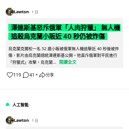
Lawton
1 日
澤連斯基怒斥俄軍「人肉狩獵」 無人機
追殺烏克蘭小販近 40 秒仍被炸傷
烏克蘭克爾松一名 52 歲小販被俄軍無人機追擊近 40 秒後被炸
傷，影片由烏克蘭總統澤連斯基公開。他直斥俄軍對平民進行
閱讀全文
「狩獵式」攻擊，烏克蘭...
119
41
分享
↗
人工智能
Lawton
1 日