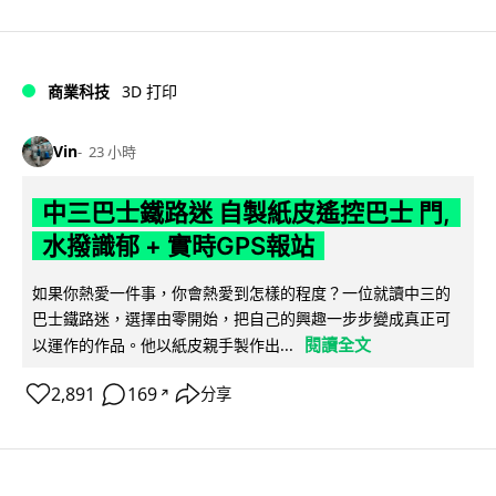
商業科技
3D 打印
Vin
23 小時
中三巴士鐵路迷 自製紙皮遙控巴士 門,
水撥識郁 + 實時GPS報站
如果你熱愛一件事，你會熱愛到怎樣的程度？一位就讀中三的
巴士鐵路迷，選擇由零開始，把自己的興趣一步步變成真正可
閱讀全文
以運作的作品。他以紙皮親手製作出...
2,891
169
分享
↗