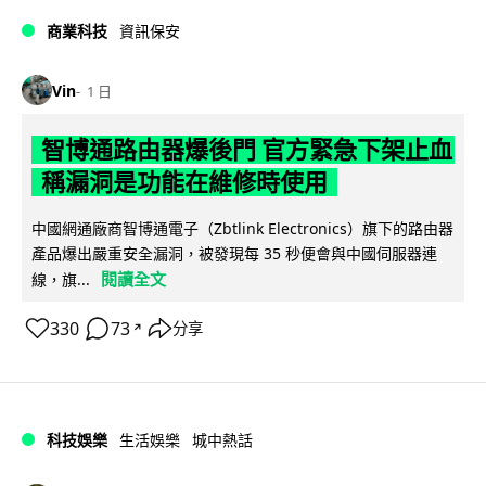
商業科技
資訊保安
Vin
1 日
智博通路由器爆後門 官方緊急下架止血
稱漏洞是功能在維修時使用
中國網通廠商智博通電子（Zbtlink Electronics）旗下的路由器
產品爆出嚴重安全漏洞，被發現每 35 秒便會與中國伺服器連
閱讀全文
線，旗...
330
73
分享
↗
科技娛樂
生活娛樂
城中熱話