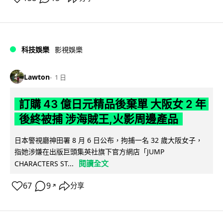
科技娛樂
影視娛樂
Lawton
1 日
訂購 43 億日元精品後棄單 大阪女 2 年
後終被捕 涉海賊王,火影周邊產品
日本警視廳神田署 8 月 6 日公布，拘捕一名 32 歲大阪女子，
指她涉嫌在出版巨頭集英社旗下官方網店「JUMP
閱讀全文
CHARACTERS ST...
67
9
分享
↗