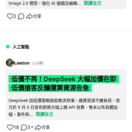
閱讀全文
Image 2.0 模型，強化 AI 繪圖及編輯...
2
分享
人工智能
Lawton
3 小時
低價不再！DeepSeek 大幅加價在即
低價搶客反釀運算資源告急
DeepSeek 因低價策略掀起需求熱潮，運算資源不勝負荷，官
方於 8 月 6 日宣布即將大幅上調 API 收費，惟未公布具體加
閱讀全文
幅。事件與...
18
3
分享
↗