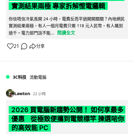
實測結果兩極 專家拆解慳電邏輯
你信唔信冷氣長開 24 小時，電費反而平過開開關關？內地網民
實測結果兩極，有人一個月電費只需 118 元人民幣，有人飆到
閱讀全文
過千。電力部門話不能...
21
分享
3C科技
流動電腦
Lawton
22 小時
2026 買電腦新趨勢公開！ 如何享最多
優惠 從極致便攜到電競標竿 揀選啱你
的高效能 PC