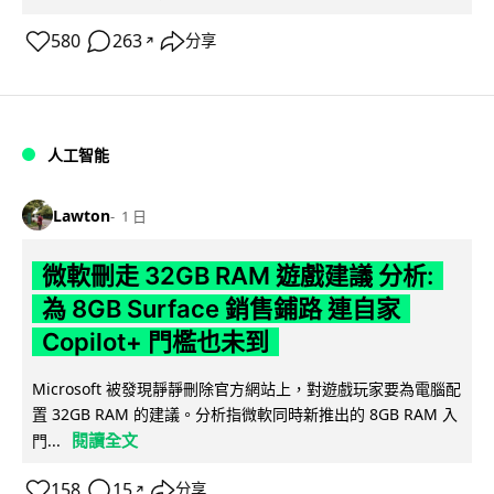
580
263
分享
↗
人工智能
Lawton
1 日
微軟刪走 32GB RAM 遊戲建議 分析:
為 8GB Surface 銷售鋪路 連自家
Copilot+ 門檻也未到
Microsoft 被發現靜靜刪除官方網站上，對遊戲玩家要為電腦配
置 32GB RAM 的建議。分析指微軟同時新推出的 8GB RAM 入
閱讀全文
門...
158
15
分享
↗