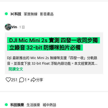
3C科技
家居無線
影音產品
Vin
1 日
DJI Mic Mini 2s 實測 四發一收同步獨
立錄音 32-bit 防爆咪拍片必備
DJI 最新推出的 Mic Mini 2s 無線咪支援「四發一收」分軌錄
音，並首度下放 32-bit Float 浮點內錄功能。本文經實測其...
閱讀全文
251
1
分享
↗
科技娛樂
生活娛樂
城中熱話