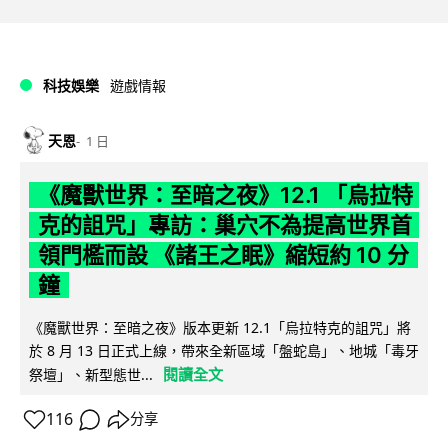
科技娛樂
遊戲情報
天恩
1 日
《魔獸世界：至暗之夜》12.1 「烏拉特
克的詛咒」專訪：巢穴不為提高世界首
領門檻而設 《諸王之眠》縮短約 10 分
鐘
《魔獸世界：至暗之夜》版本更新 12.1「烏拉特克的詛咒」將
於 8 月 13 日正式上線，帶來全新區域「盤蛇島」、地城「毒牙
閱讀全文
祭壇」、新型態世...
116
分享