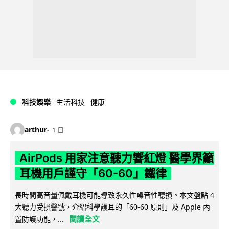
科技娛樂
生活科技
健康
arthur
1 日
AirPods 用家注意聽力響紅燈 醫學界籲
耳機用戶謹守「60-60」鐵律
長時間高音量佩戴耳機可能導致永久性噪音性聽損。本文盤點 4
大聽力受損警號，介紹科學護耳的「60-60 原則」及 Apple 內
閱讀全文
置防護功能，...