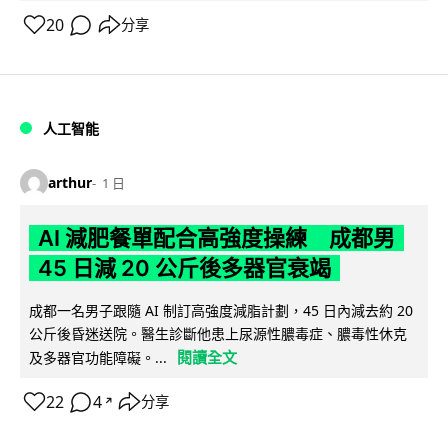
20
分享
人工智能
arthur
1 日
AI 減肥餐單配合高強度操練 成都男
45 日減 20 公斤後多器官衰竭
成都一名男子跟隨 AI 制訂高強度減脂計劃，45 日內減去約 20
公斤後昏迷送院。醫生診斷他患上尿源性膿毒症、膿毒性休克
閱讀全文
及多器官功能障礙。...
22
4
分享
↗