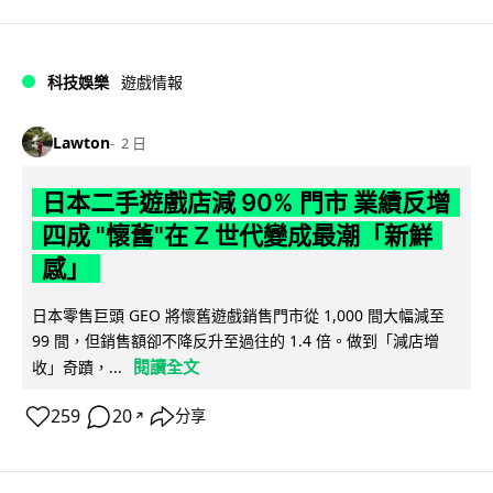
科技娛樂
遊戲情報
Lawton
2 日
日本二手遊戲店減 90% 門市 業績反增
四成 "懷舊"在 Z 世代變成最潮「新鮮
感」
日本零售巨頭 GEO 將懷舊遊戲銷售門市從 1,000 間大幅減至
99 間，但銷售額卻不降反升至過往的 1.4 倍。做到「減店增
閱讀全文
收」奇蹟，...
259
20
分享
↗