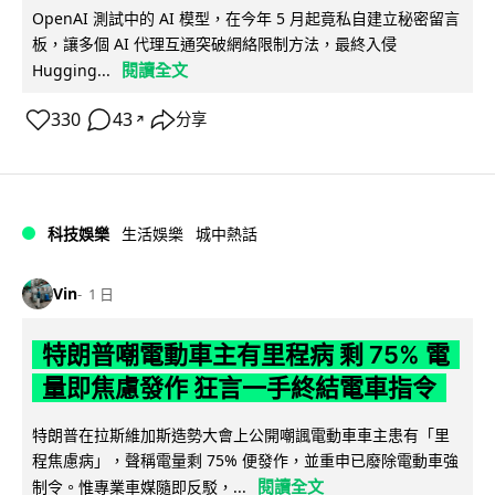
OpenAI 測試中的 AI 模型，在今年 5 月起竟私自建立秘密留言
板，讓多個 AI 代理互通突破網絡限制方法，最終入侵
閱讀全文
Hugging...
330
43
分享
↗
科技娛樂
生活娛樂
城中熱話
Vin
1 日
特朗普嘲電動車主有里程病 剩 75% 電
量即焦慮發作 狂言一手終結電車指令
特朗普在拉斯維加斯造勢大會上公開嘲諷電動車車主患有「里
程焦慮病」，聲稱電量剩 75% 便發作，並重申已廢除電動車強
閱讀全文
制令。惟專業車媒隨即反駁，...