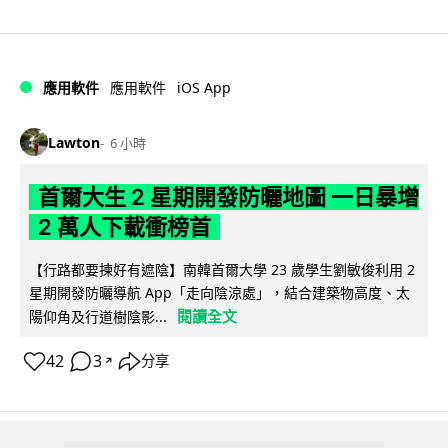
iOS App
應用軟件
應用軟件
Lawton
6 小時
首爾大生 2 星期開發防曬地圖 一日暴增
2 萬人下載衝榜首
【行路都要揀好有遮陰】南韓首爾大學 23 歲學生劉敏俊利用 2
星期開發防曬導航 App「走向陰涼處」，結合建築物高度、太
閱讀全文
陽仰角及行道樹陰影...
42
3
分享
↗