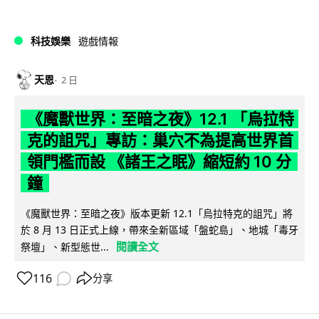
科技娛樂
遊戲情報
天恩
2 日
《魔獸世界：至暗之夜》12.1 「烏拉特
克的詛咒」專訪：巢穴不為提高世界首
領門檻而設 《諸王之眠》縮短約 10 分
鐘
《魔獸世界：至暗之夜》版本更新 12.1「烏拉特克的詛咒」將
於 8 月 13 日正式上線，帶來全新區域「盤蛇島」、地城「毒牙
閱讀全文
祭壇」、新型態世...
116
分享