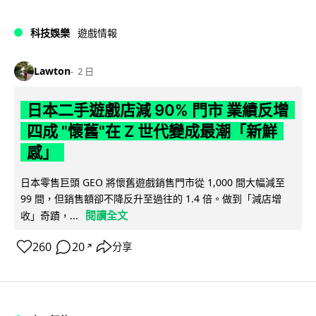
科技娛樂
遊戲情報
Lawton
2 日
日本二手遊戲店減 90% 門市 業績反增
四成 "懷舊"在 Z 世代變成最潮「新鮮
感」
日本零售巨頭 GEO 將懷舊遊戲銷售門市從 1,000 間大幅減至
99 間，但銷售額卻不降反升至過往的 1.4 倍。做到「減店增
閱讀全文
收」奇蹟，...
260
20
分享
↗