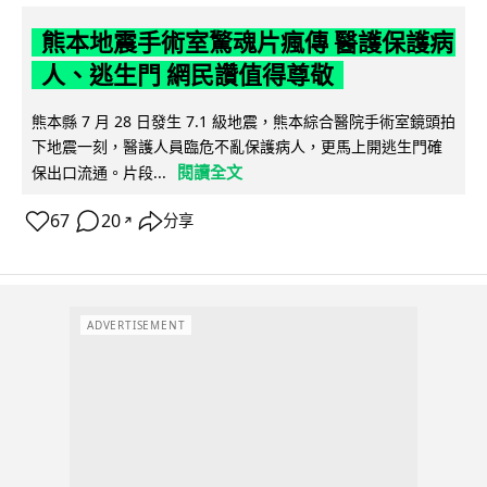
熊本地震手術室驚魂片瘋傳 醫護保護病
人、逃生門 網民讚值得尊敬
熊本縣 7 月 28 日發生 7.1 級地震，熊本綜合醫院手術室鏡頭拍
下地震一刻，醫護人員臨危不亂保護病人，更馬上開逃生門確
閱讀全文
保出口流通。片段...
67
20
分享
↗
ADVERTISEMENT