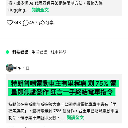
板，讓多個 AI 代理互通突破網絡限制方法，最終入侵
閱讀全文
Hugging...
343
45
分享
↗
科技娛樂
生活娛樂
城中熱話
Vin
1 日
特朗普嘲電動車主有里程病 剩 75% 電
量即焦慮發作 狂言一手終結電車指令
特朗普在拉斯維加斯造勢大會上公開嘲諷電動車車主患有「里
程焦慮病」，聲稱電量剩 75% 便發作，並重申已廢除電動車強
閱讀全文
制令。惟專業車媒隨即反駁，...