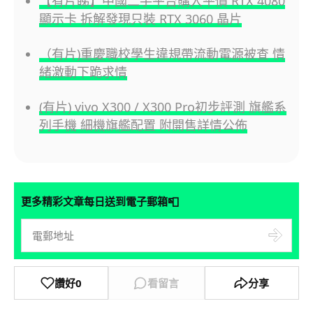
【有片睇】中國二手平台購入平價 RTX 4080
顯示卡 拆解發現只裝 RTX 3060 晶片
（有片)重慶職校學生違規帶流動電源被查 情
緒激動下跪求情
(有片) vivo X300 / X300 Pro初步評測 旗艦系
列手機 細機旗艦配置 附開售詳情公佈
📮
更多精彩文章每日送到電子郵箱
讚好
0
看留言
分享