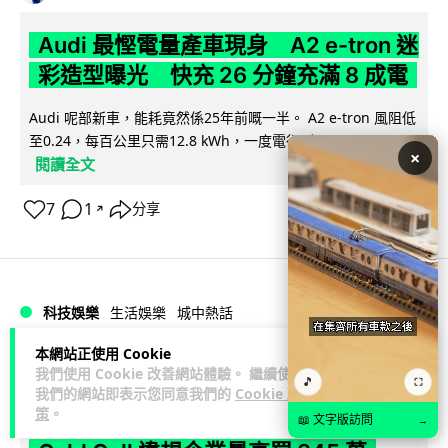
Audi 最慳電量產車現身 A2 e-tron 迷
彩造型曝光 快充 26 分鐘充滿 8 成電
Audi 呢部新車，能耗竟然係25年前嘅一半。 A2 e-tron 風阻低
至0.24，每百公里只需12.8 kWh，一度電行到7.8公里。6...
×
閱讀全文
7
1
分享
↗
科技娛樂
生活娛樂
城中熱話
本網站正使用 Cookie
Vin
2 日
我們使用 Cookie 改善網站體驗。 繼續使用
🎵
⛶
我們的網站即表示您同意我們的
Cookie 政
策
。
法國 8 月 11 日出新例 未經同意嚴禁
📖 文字版訪問
→