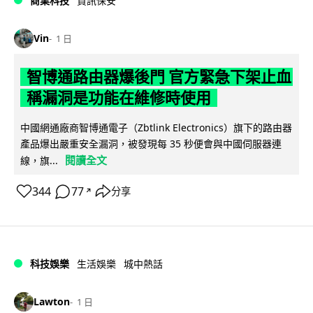
商業科技
資訊保安
Vin
1 日
智博通路由器爆後門 官方緊急下架止血
稱漏洞是功能在維修時使用
中國網通廠商智博通電子（Zbtlink Electronics）旗下的路由器
產品爆出嚴重安全漏洞，被發現每 35 秒便會與中國伺服器連
閱讀全文
線，旗...
344
77
分享
↗
科技娛樂
生活娛樂
城中熱話
Lawton
1 日