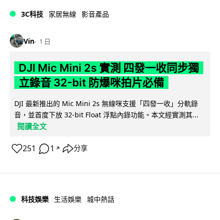
3C科技
家居無線
影音產品
Vin
1 日
DJI Mic Mini 2s 實測 四發一收同步獨
立錄音 32-bit 防爆咪拍片必備
DJI 最新推出的 Mic Mini 2s 無線咪支援「四發一收」分軌錄
音，並首度下放 32-bit Float 浮點內錄功能。本文經實測其...
閱讀全文
251
1
分享
↗
科技娛樂
生活娛樂
城中熱話