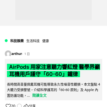
科技娛樂
生活科技
健康
arthur
1 日
AirPods 用家注意聽力響紅燈 醫學界籲
耳機用戶謹守「60-60」鐵律
長時間高音量佩戴耳機可能導致永久性噪音性聽損。本文盤點 4
大聽力受損警號，介紹科學護耳的「60-60 原則」及 Apple 內
閱讀全文
置防護功能，...
20
分享