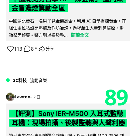
金冒濃煙驚動全區
中國湖北黃石一名男子見金價高企，利用 AI 自學提煉黃金，在
租住單位私設高壓爐及作坊冶煉，過程產生大量刺鼻濃煙，驚
閱讀全文
動鄰居報警。警方到場揭發整...
113
8
分享
↗
3C科技
流動音樂
89
Lawton
2 日
【評測】Sony IER-M500 入耳式監聽
耳機：現場拍攝、後製監聽與人聲利器
談到專業混音專用的聲音監聽耳機，Sony 經典 MDR-7506 到