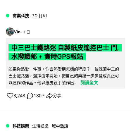
商業科技
3D 打印
Vin
1 日
中三巴士鐵路迷 自製紙皮遙控巴士 門,
水撥識郁 + 實時GPS報站
如果你熱愛一件事，你會熱愛到怎樣的程度？一位就讀中三的
巴士鐵路迷，選擇由零開始，把自己的興趣一步步變成真正可
閱讀全文
以運作的作品。他以紙皮親手製作出...
3,248
180
分享
↗
科技娛樂
生活娛樂
城中熱話