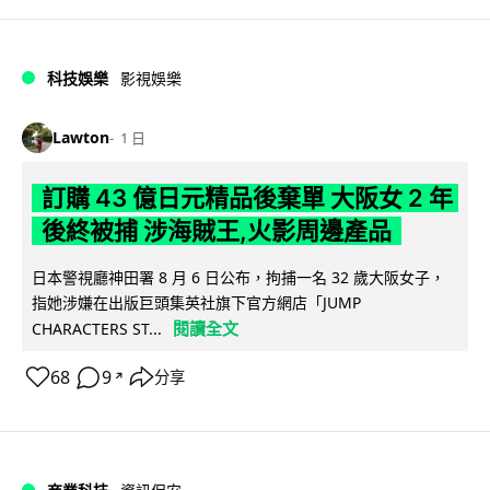
科技娛樂
影視娛樂
Lawton
1 日
訂購 43 億日元精品後棄單 大阪女 2 年
後終被捕 涉海賊王,火影周邊產品
日本警視廳神田署 8 月 6 日公布，拘捕一名 32 歲大阪女子，
指她涉嫌在出版巨頭集英社旗下官方網店「JUMP
閱讀全文
CHARACTERS ST...
68
9
分享
↗