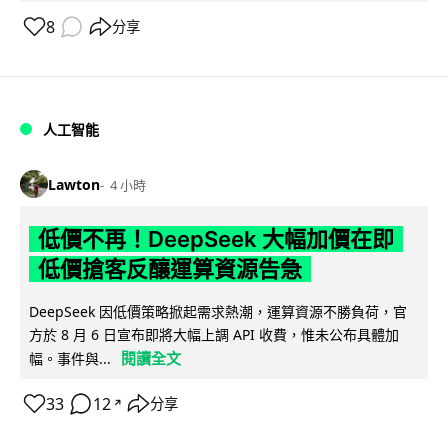
8
分享
人工智能
Lawton
4 小時
低價不再！DeepSeek 大幅加價在即
低價搶客反釀運算資源告急
DeepSeek 因低價策略掀起需求熱潮，運算資源不勝負荷，官
方於 8 月 6 日宣布即將大幅上調 API 收費，惟未公布具體加
閱讀全文
幅。事件與...
33
12
分享
↗