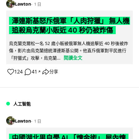
Lawton
1 日
澤連斯基怒斥俄軍「人肉狩獵」 無人機
追殺烏克蘭小販近 40 秒仍被炸傷
烏克蘭克爾松一名 52 歲小販被俄軍無人機追擊近 40 秒後被炸
傷，影片由烏克蘭總統澤連斯基公開。他直斥俄軍對平民進行
閱讀全文
「狩獵式」攻擊，烏克蘭...
124
41
分享
↗
人工智能
Lawton
1 日
中國湖北男自學 AI 「煉金術」 屋內煉