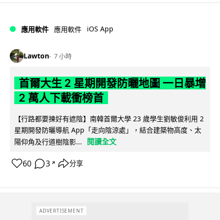
iOS App
應用軟件
應用軟件
Lawton
7 小時
首爾大生 2 星期開發防曬地圖 一日暴增
2 萬人下載衝榜首
【行路都要揀好有遮陰】南韓首爾大學 23 歲學生劉敏俊利用 2
星期開發防曬導航 App「走向陰涼處」，結合建築物高度、太
閱讀全文
陽仰角及行道樹陰影...
60
3
分享
↗
ADVERTISEMENT