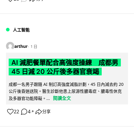
人工智能
arthur
1 日
AI 減肥餐單配合高強度操練 成都男
45 日減 20 公斤後多器官衰竭
成都一名男子跟隨 AI 制訂高強度減脂計劃，45 日內減去約 20
公斤後昏迷送院。醫生診斷他患上尿源性膿毒症、膿毒性休克
閱讀全文
及多器官功能障礙。...
22
4
分享
↗