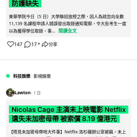
防護缺失
東華學院今日（5 日）大學聯招放榜之際，因人為疏忽向全數
11,139 名課程申請人錯誤發出取錄通知電郵，令大批考生一度
閱讀全文
以為獲得學位取錄，事...
147
17
分享
↗
科技娛樂
影視娛樂
Lawton
1 日
Nicolas Cage 主演未上映電影 Netflix
遺失未加密母帶 被索償 8.19 億港元
【唔見未加密母帶咁大件事】Netflix 洛杉磯辦公室被竊，未上