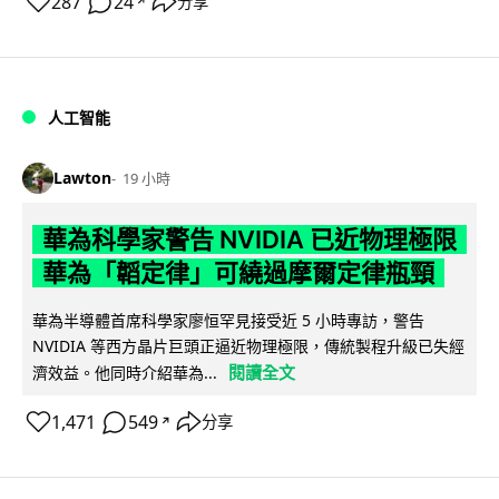
287
24
分享
↗
人工智能
Lawton
19 小時
華為科學家警告 NVIDIA 已近物理極限
華為「韜定律」可繞過摩爾定律瓶頸
華為半導體首席科學家廖恒罕見接受近 5 小時專訪，警告
NVIDIA 等西方晶片巨頭正逼近物理極限，傳統製程升級已失經
閱讀全文
濟效益。他同時介紹華為...
1,471
549
分享
↗