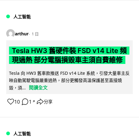
人工智能
arthur
1 日
Tesla HW3 舊硬件裝 FSD v14 Lite 頻
現過熱 部分電腦損毀車主須自費維修
Tesla 向 HW3 舊車款推送 FSD v14 Lite 系統，引發大量車主反
映自動駕駛電腦嚴重過熱，部分更觸發高溫保護甚至直接燒
閱讀全文
毀，須...
10
1
分享
↗
人工智能