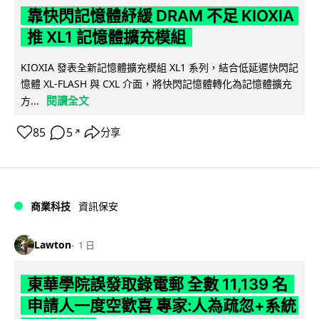
靠快閃記憶體紓緩 DRAM 不足 KIOXIA
推 XL1 記憶體擴充模組
KIOXIA 發表全新記憶體擴充模組 XL1 系列，結合低延遲快閃記
憶體 XL-FLASH 與 CXL 介面，將快閃記憶體轉化為記憶體擴充
閱讀全文
方...
85
5
分享
↗
商業科技
資訊保安
Lawton
1 日
東華學院誤發取錄電郵 全數 11,139 名
申請人一度空歡喜 專家:人為疏忽+系統