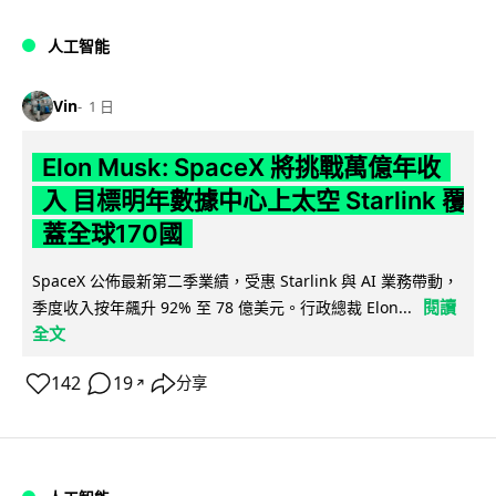
人工智能
Vin
1 日
Elon Musk: SpaceX 將挑戰萬億年收
入 目標明年數據中心上太空 Starlink 覆
蓋全球170國
SpaceX 公佈最新第二季業績，受惠 Starlink 與 AI 業務帶動，
閱讀
季度收入按年飆升 92% 至 78 億美元。行政總裁 Elon...
全文
142
19
分享
↗