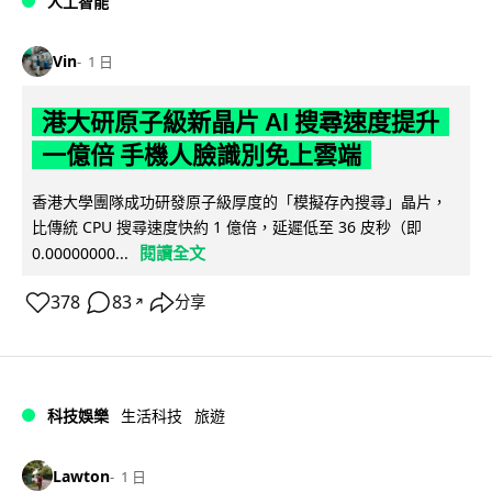
人工智能
Vin
1 日
港大研原子級新晶片 AI 搜尋速度提升
一億倍 手機人臉識別免上雲端
香港大學團隊成功研發原子級厚度的「模擬存內搜尋」晶片，
比傳統 CPU 搜尋速度快約 1 億倍，延遲低至 36 皮秒（即
閱讀全文
0.00000000...
378
83
分享
↗
科技娛樂
生活科技
旅遊
Lawton
1 日