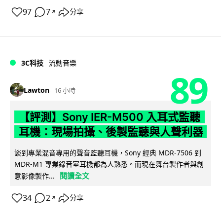
97
7
分享
↗
3C科技
流動音樂
89
Lawton
16 小時
【評測】Sony IER-M500 入耳式監聽
耳機：現場拍攝、後製監聽與人聲利器
談到專業混音專用的聲音監聽耳機，Sony 經典 MDR-7506 到
MDR-M1 專業錄音室耳機都為人熟悉。而現在舞台製作者與創
閱讀全文
意影像製作...
34
2
分享
↗