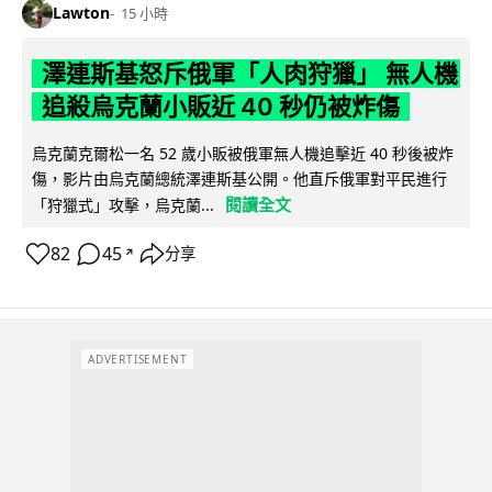
Lawton
15 小時
澤連斯基怒斥俄軍「人肉狩獵」 無人機
追殺烏克蘭小販近 40 秒仍被炸傷
烏克蘭克爾松一名 52 歲小販被俄軍無人機追擊近 40 秒後被炸
傷，影片由烏克蘭總統澤連斯基公開。他直斥俄軍對平民進行
閱讀全文
「狩獵式」攻擊，烏克蘭...
82
45
分享
↗
ADVERTISEMENT