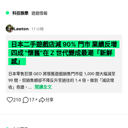
科技娛樂
遊戲情報
Lawton
17 小時
日本二手遊戲店減 90% 門市 業績反增
四成 "懷舊"在 Z 世代變成最潮「新鮮
感」
日本零售巨頭 GEO 將懷舊遊戲銷售門市從 1,000 間大幅減至
99 間，但銷售額卻不降反升至過往的 1.4 倍。做到「減店增
閱讀全文
收」奇蹟，...
210
17
分享
↗