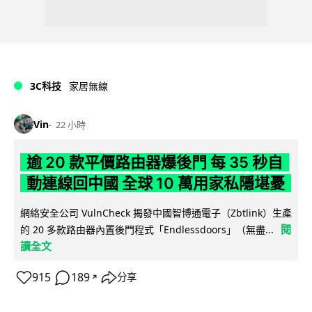
3C科技
家居無線
Vin
22 小時
逾 20 款平價路由器爆後門 每 35 秒自
動連線回中國 全球 10 萬用家私隱堪憂
網絡安全公司 VulnCheck 揭發中國智博通電子（Zbtlink）生產
閱
的 20 多款路由器內置後門程式「Endlessdoors」（無盡...
讀全文
915
189
分享
↗