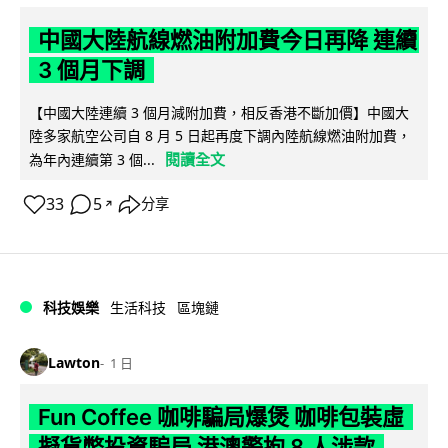
中國大陸航線燃油附加費今日再降 連續
3 個月下調
【中國大陸連續 3 個月減附加費，相反香港不斷加價】中國大
陸多家航空公司自 8 月 5 日起再度下調內陸航線燃油附加費，
閱讀全文
為年內連續第 3 個...
33
5
分享
↗
科技娛樂
生活科技
區塊鏈
Lawton
1 日
Fun Coffee 咖啡騙局爆煲 咖啡包裝虛
擬貨幣投資騙局 港澳警拘 8 人涉款