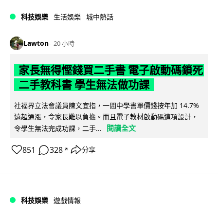
科技娛樂
生活娛樂
城中熱話
Lawton
20 小時
家長無得慳錢買二手書 電子啟動碼鎖死
二手教科書 學生無法做功課
社福界立法會議員陳文宜指，一間中學書單價錢按年加 14.7%
遠超通漲，令家長難以負擔。而且電子教材啟動碼這項設計，
閱讀全文
令學生無法完成功課，二手...
851
328
分享
↗
科技娛樂
遊戲情報