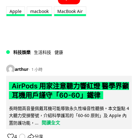
Apple
macbook
MacBook Air
科技娛樂
生活科技
健康
arthur
1 小時
AirPods 用家注意聽力響紅燈 醫學界籲
耳機用戶謹守「60-60」鐵律
長時間高音量佩戴耳機可能導致永久性噪音性聽損。本文盤點 4
大聽力受損警號，介紹科學護耳的「60-60 原則」及 Apple 內
閱讀全文
置防護功能，...
4
分享