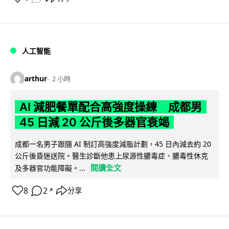
人工智能
arthur
2 小時
AI 減肥餐單配合高強度操練 成都男
45 日減 20 公斤後多器官衰竭
成都一名男子跟隨 AI 制訂高強度減脂計劃，45 日內減去約 20
公斤後昏迷送院。醫生診斷他患上尿源性膿毒症、膿毒性休克
閱讀全文
及多器官功能障礙。...
8
2
分享
↗