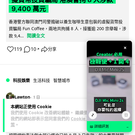
9,400 萬元
香港警方聯同澳門司警搗破以養生咖啡生意包裝的虛擬貨幣投
資騙局 Fun Coffee，兩地共拘捕 8 人，接獲逾 200 宗舉報，涉
閱讀全文
款 9,4...
×
119
10
分享
↗
科技娛樂
生活科技
智慧城市
Lawton
1 日
本網站正使用 Cookie
網約車條例生效 有司機暫時停工避風頭
我們使用 Cookie 改善網站體驗。 繼續使用
🎵
⛶
我們的網站即表示您同意我們的
Cookie 政
的士業界籲白牌 "改邪歸正"
策
。
📖 詳細評測
→