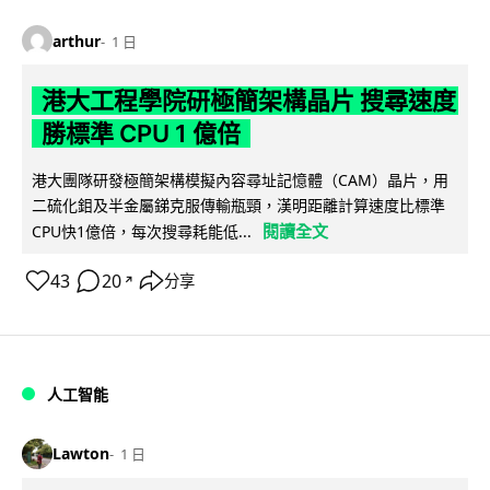
arthur
1 日
港大工程學院研極簡架構晶片 搜尋速度
勝標準 CPU 1 億倍
港大團隊研發極簡架構模擬內容尋址記憶體（CAM）晶片，用
二硫化鉬及半金屬銻克服傳輸瓶頸，漢明距離計算速度比標準
閱讀全文
CPU快1億倍，每次搜尋耗能低...
43
20
分享
↗
人工智能
Lawton
1 日