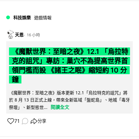
科技娛樂
遊戲情報
天恩
16 小時
《魔獸世界：至暗之夜》12.1 「烏拉特
克的詛咒」專訪：巢穴不為提高世界首
領門檻而設 《諸王之眠》縮短約 10 分
鐘
《魔獸世界：至暗之夜》版本更新 12.1「烏拉特克的詛咒」將
於 8 月 13 日正式上線，帶來全新區域「盤蛇島」、地城「毒牙
閱讀全文
祭壇」、新型態世...
71
分享