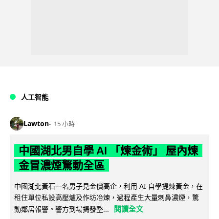
人工智能
Lawton
15 小時
中國湖北男自學 AI 「煉金術」 屋內煉
金冒濃煙驚動全區
中國湖北黃石一名男子見金價高企，利用 AI 自學提煉黃金，在
租住單位私設高壓爐及作坊冶煉，過程產生大量刺鼻濃煙，驚
閱讀全文
動鄰居報警。警方到場揭發整...