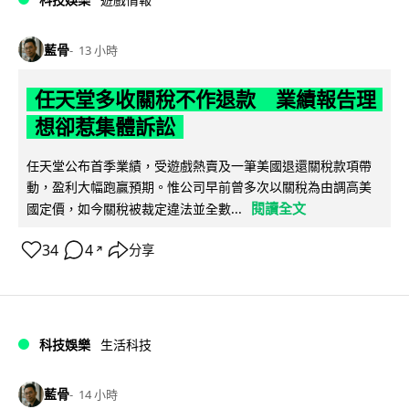
藍骨
13 小時
任天堂多收關稅不作退款 業績報告理
想卻惹集體訴訟
任天堂公布首季業績，受遊戲熱賣及一筆美國退還關稅款項帶
動，盈利大幅跑贏預期。惟公司早前曾多次以關稅為由調高美
閱讀全文
國定價，如今關稅被裁定違法並全數...
34
4
分享
↗
科技娛樂
生活科技
藍骨
14 小時