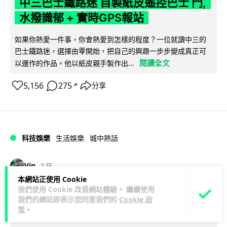
中三巴士鐵路迷 自製紙皮遙控巴士 門,
水撥識郁 + 實時GPS報站
如果你熱愛一件事，你會熱愛到怎樣的程度？一位就讀中三的
巴士鐵路迷，選擇由零開始，把自己的興趣一步步變成真正可
閱讀全文
以運作的作品。他以紙皮親手製作出...
5,156
275
分享
↗
科技娛樂
生活娛樂
城中熱話
Vin
2 日
本網站正使用 Cookie
我們使用 Cookie 改善網站體驗。 繼續使用
iPhone 加速撤出中國 印度成新機主要
我們的網站即表示您同意我們的
Cookie 政
基地 上年組裝增至5500萬部
策
。