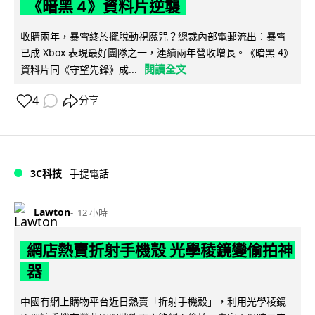
《暗黑 4》資料片逆襲
收購兩年，暴雪終於擺脫動視魔咒？總裁內部電郵流出：暴雪
已成 Xbox 表現最好團隊之一，連續兩年營收增長。《暗黑 4》
閱讀全文
資料片同《守望先鋒》成...
4
分享
3C科技
手提電話
Lawton
12 小時
網店熱賣折射手機殼 光學稜鏡變偷拍神
器
中國有網上購物平台近日熱賣「折射手機殼」，利用光學稜鏡