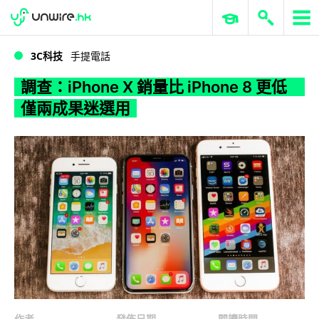
WWDC 2026
GenAI 與雲端科技專區
ERP 與商業 AI
調查：iPhone X 銷量比 iPhone 8 更低 僅兩成果迷選用
3C科技
手提電話
調查：iPhone X 銷量比 iPhone 8 更低
僅兩成果迷選用
作者
發佈日期
閱讀時間