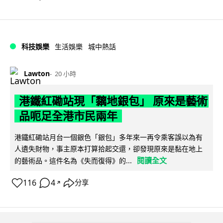
科技娛樂
生活娛樂
城中熱話
Lawton
20 小時
港鐵紅磡站現「黐地銀包」 原來是藝術
品呃足全港市民兩年
港鐵紅磡站月台一個銀色「銀包」多年來一再令乘客誤以為有
人遺失財物，事主原本打算拾起交還，卻發現原來是黏在地上
閱讀全文
的藝術品。這件名為《失而復得》的...
116
4
分享
↗