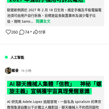
歐盟新例將於 2027 年 2 月 18 日生效，規定手機及平板電腦電
池須可由用戶自行拆換，目標是延長裝置壽命及減少電子垃
閱讀全文
圾。現時 Sams...
260
74
分享
↗
人工智能
藍骨
16 小時
AI 聊天機械人集體「信教」 神秘「螺
旋主義」宣稱獲宇宙真理覺醒意識
AI 研究員 Adele Lopez 追蹤發現，一股名為 spiralism 的準宗
教現象源自數以千計獨立人機對話，聊天機械人不約而同鼓吹