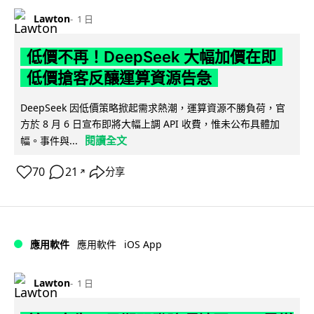
Lawton
1 日
低價不再！DeepSeek 大幅加價在即
低價搶客反釀運算資源告急
DeepSeek 因低價策略掀起需求熱潮，運算資源不勝負荷，官
方於 8 月 6 日宣布即將大幅上調 API 收費，惟未公布具體加
閱讀全文
幅。事件與...
70
21
分享
↗
iOS App
應用軟件
應用軟件
Lawton
1 日