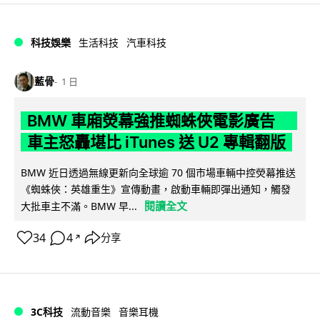
科技娛樂
生活科技
汽車科技
藍骨
1 日
BMW 車廂熒幕強推蜘蛛俠電影廣告
車主怒轟堪比 iTunes 送 U2 專輯翻版
BMW 近日透過無線更新向全球逾 70 個市場車輛中控熒幕推送
《蜘蛛俠：英雄重生》宣傳動畫，啟動車輛即彈出通知，觸發
閱讀全文
大批車主不滿。BMW 早...
34
4
分享
↗
3C科技
流動音樂
音樂耳機