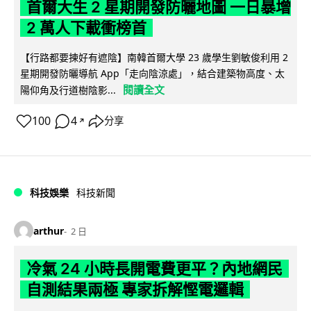
首爾大生 2 星期開發防曬地圖 一日暴增
2 萬人下載衝榜首
【行路都要揀好有遮陰】南韓首爾大學 23 歲學生劉敏俊利用 2
星期開發防曬導航 App「走向陰涼處」，結合建築物高度、太
閱讀全文
陽仰角及行道樹陰影...
100
4
分享
↗
科技娛樂
科技新聞
arthur
2 日
冷氣 24 小時長開電費更平？內地網民
自測結果兩極 專家拆解慳電邏輯