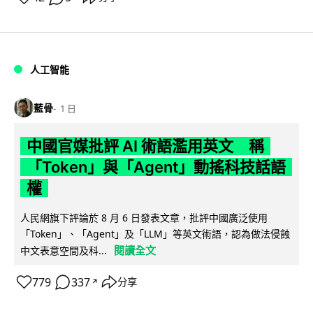
人工智能
藍骨
1 日
中國官媒批評 AI 術語濫用英文 稱
「Token」與「Agent」動搖科技話語
權
人民網旗下評論於 8 月 6 日發表文章，批評中國廣泛使用
「Token」、「Agent」及「LLM」等英文術語，認為做法侵蝕
閱讀全文
中文表意空間及科...
779
337
分享
↗