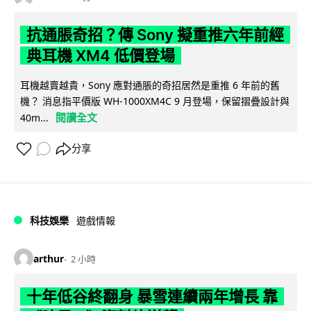
抗通脹奇招？傳 Sony 擬重推六年前經
典耳機 XM4 低價登場
耳機越賣越貴，Sony 應對通脹的奇招居然是重推 6 年前的舊
機？ 消息指平價版 WH-1000XM4C 9 月登場，保留摺疊設計與
閱讀全文
40m...
分享
科技娛樂
遊戲情報
arthur
2 小時
十年低谷終翻身 暴雪連續兩年增長 靠