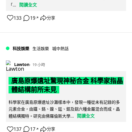
閱讀全文
「...
133
19
分享
↗
科技娛樂
生活娛樂
城中熱話
Lawton
19 小時
廣島原爆遺址驚現神秘合金 科學家指晶
體結構前所未見
科學家在廣島原爆遺址沙灘樣本中，發現一種從未有記錄的多
元素合金，由鐵、鉻、鎳、錳、鉬及鋁六種金屬混合而成，晶
閱讀全文
體結構獨特。研究由佛羅倫斯大學...
137
17
分享
↗