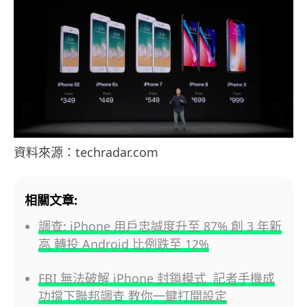
資料來源：techradar.com
相關文章:
調查: iPhone 用戶忠誠度升至 87% 創 3 年新
高 轉投 Android 比例跌至 12%
FBI 無法破解 iPhone 封鎖模式 記者手機成
功擋下聯邦調查 教你一鍵打開設定