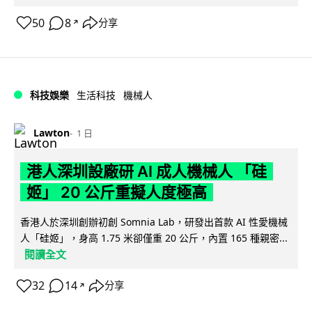
50
8
分享
↗
科技娛樂
生活科技
機械人
Lawton
1 日
港人深圳設廠研 AI 成人機械人 「硅
姬」 20 公斤重擬人度極高
香港人於深圳創辦初創 Somnia Lab，研發出首款 AI 性愛機械
人「硅姬」，身高 1.75 米卻僅重 20 公斤，內置 165 種親密...
閱讀全文
32
14
分享
↗