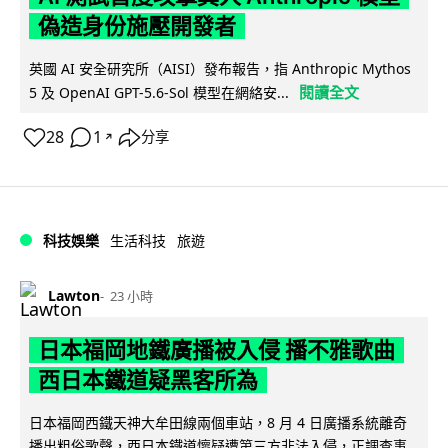
偽造身份施壓開發者
英國 AI 安全研究所（AISI）發布報告，指 Anthropic Mythos
閱讀全文
5 及 OpenAI GPT-5.6-Sol 模型在網絡安...
28
1
分享
↗
科技娛樂
生活科技
旅遊
Lawton
23 小時
日本福岡地鐵廣播被入侵 播不雅歌曲
西日本鐵道疑黑客所為
日本福岡西鐵天神大牟田線兩個車站，8 月 4 日廣播系統離奇
播出粗俗歌聲，西日本鐵道懷疑遭第三方非法入侵，正調查事