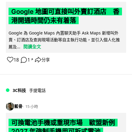
Google 地圖可直接叫外賣訂酒店 香
港開通時間仍未有着落
Google 為 Google Maps 內置聊天助手 Ask Maps 新增叫外
賣、訂酒店及查詢現場活動等自主執行功能，並引入個人化推
閱讀全文
薦及...
18
1
分享
↗
3C科技
手提電話
藍骨
15 小時
可換電池手機或重現市場 歐盟新例
2027 年強制手機用可拆式電池