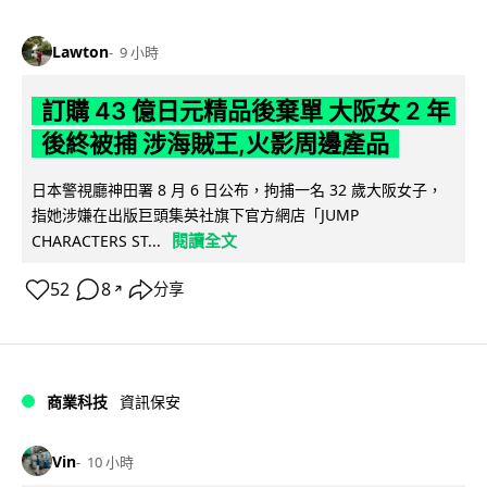
Lawton
9 小時
訂購 43 億日元精品後棄單 大阪女 2 年
後終被捕 涉海賊王,火影周邊產品
日本警視廳神田署 8 月 6 日公布，拘捕一名 32 歲大阪女子，
指她涉嫌在出版巨頭集英社旗下官方網店「JUMP
閱讀全文
CHARACTERS ST...
52
8
分享
↗
商業科技
資訊保安
Vin
10 小時