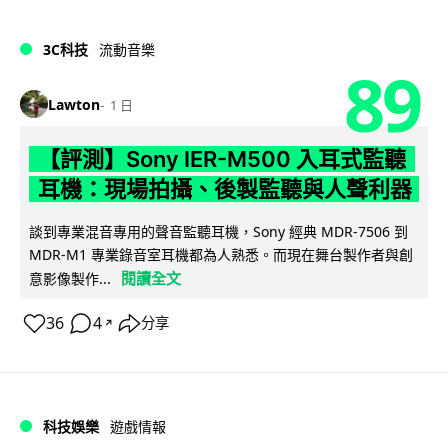
3C科技
流動音樂
89
Lawton
1 日
【評測】Sony IER-M500 入耳式監聽
耳機：現場拍攝、後製監聽與人聲利器
談到專業混音專用的聲音監聽耳機，Sony 經典 MDR-7506 到
MDR-M1 專業錄音室耳機都為人熟悉。而現在舞台製作者與創
閱讀全文
意影像製作...
36
4
分享
↗
科技娛樂
遊戲情報