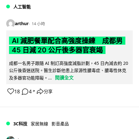
人工智能
arthur
14 小時
AI 減肥餐單配合高強度操練 成都男
45 日減 20 公斤後多器官衰竭
成都一名男子跟隨 AI 制訂高強度減脂計劃，45 日內減去約 20
公斤後昏迷送院。醫生診斷他患上尿源性膿毒症、膿毒性休克
閱讀全文
及多器官功能障礙。...
18
4
分享
↗
3C科技
家居無線
影音產品