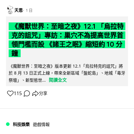
天恩
1 日
《魔獸世界：至暗之夜》12.1 「烏拉特
克的詛咒」專訪：巢穴不為提高世界首
領門檻而設 《諸王之眠》縮短約 10 分
鐘
《魔獸世界：至暗之夜》版本更新 12.1「烏拉特克的詛咒」將
於 8 月 13 日正式上線，帶來全新區域「盤蛇島」、地城「毒牙
閱讀全文
祭壇」、新型態世...
115
分享
科技娛樂
遊戲情報