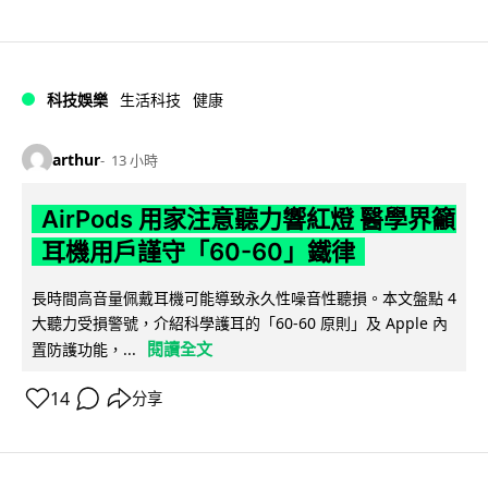
科技娛樂
生活科技
健康
arthur
13 小時
AirPods 用家注意聽力響紅燈 醫學界籲
耳機用戶謹守「60-60」鐵律
長時間高音量佩戴耳機可能導致永久性噪音性聽損。本文盤點 4
大聽力受損警號，介紹科學護耳的「60-60 原則」及 Apple 內
閱讀全文
置防護功能，...
14
分享