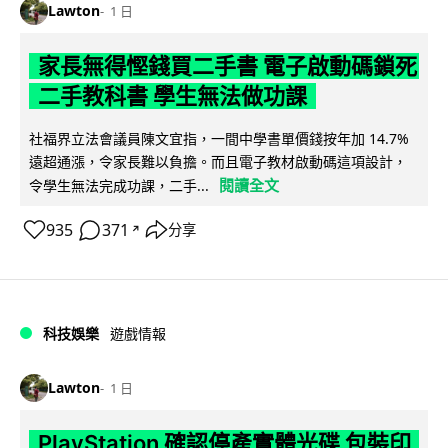
Lawton
1 日
家長無得慳錢買二手書 電子啟動碼鎖死
二手教科書 學生無法做功課
社福界立法會議員陳文宜指，一間中學書單價錢按年加 14.7%
遠超通漲，令家長難以負擔。而且電子教材啟動碼這項設計，
閱讀全文
令學生無法完成功課，二手...
935
371
分享
↗
科技娛樂
遊戲情報
Lawton
1 日
PlayStation 確認停產實體光碟 包裝印