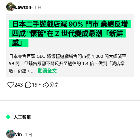
Lawton
1 日
日本二手遊戲店減 90% 門市 業績反增
四成 "懷舊"在 Z 世代變成最潮「新鮮
感」
日本零售巨頭 GEO 將懷舊遊戲銷售門市從 1,000 間大幅減至
99 間，但銷售額卻不降反升至過往的 1.4 倍。做到「減店增
閱讀全文
收」奇蹟，...
243
19
分享
↗
人工智能
Vin
1 日