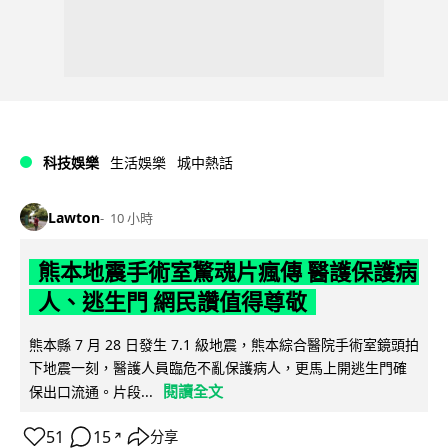
科技娛樂
生活娛樂
城中熱話
Lawton
10 小時
熊本地震手術室驚魂片瘋傳 醫護保護病
人、逃生門 網民讚值得尊敬
熊本縣 7 月 28 日發生 7.1 級地震，熊本綜合醫院手術室鏡頭拍
下地震一刻，醫護人員臨危不亂保護病人，更馬上開逃生門確
閱讀全文
保出口流通。片段...
51
15
分享
↗