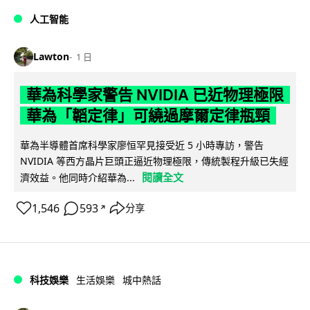
人工智能
Lawton
1 日
華為科學家警告 NVIDIA 已近物理極限
華為「韜定律」可繞過摩爾定律瓶頸
華為半導體首席科學家廖恒罕見接受近 5 小時專訪，警告
NVIDIA 等西方晶片巨頭正逼近物理極限，傳統製程升級已失經
閱讀全文
濟效益。他同時介紹華為...
1,546
593
分享
↗
科技娛樂
生活娛樂
城中熱話