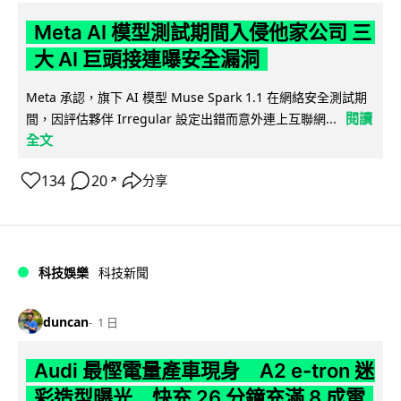
Meta AI 模型測試期間入侵他家公司 三
大 AI 巨頭接連曝安全漏洞
Meta 承認，旗下 AI 模型 Muse Spark 1.1 在網絡安全測試期
閱讀
間，因評估夥伴 Irregular 設定出錯而意外連上互聯網...
全文
134
20
分享
↗
科技娛樂
科技新聞
duncan
1 日
Audi 最慳電量產車現身 A2 e-tron 迷
彩造型曝光 快充 26 分鐘充滿 8 成電