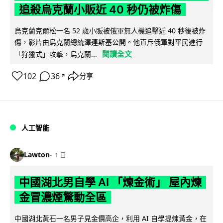
追殺烏克蘭小販近 40 秒仍被炸傷
烏克蘭克爾松一名 52 歲小販被俄軍無人機追擊近 40 秒後被炸
傷，影片由烏克蘭總統澤連斯基公開。他直斥俄軍對平民進行
閱讀全文
「狩獵式」攻擊，烏克蘭...
102
36
分享
↗
人工智能
Lawton
1 日
中國湖北男自學 AI 「煉金術」 屋內煉
金冒濃煙驚動全區
中國湖北黃石一名男子見金價高企，利用 AI 自學提煉黃金，在