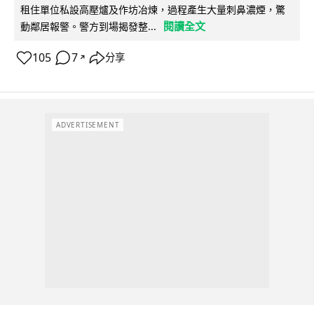
租住單位私設高壓爐及作坊冶煉，過程產生大量刺鼻濃煙，驚
閱讀全文
動鄰居報警。警方到場揭發整...
105
7
分享
↗
ADVERTISEMENT