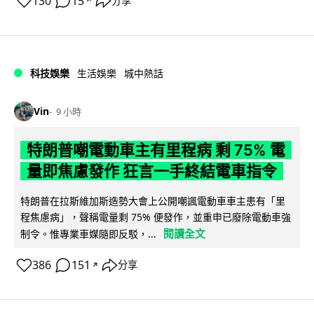
130
15
分享
↗
科技娛樂
生活娛樂
城中熱話
Vin
9 小時
特朗普嘲電動車主有里程病 剩 75% 電
量即焦慮發作 狂言一手終結電車指令
特朗普在拉斯維加斯造勢大會上公開嘲諷電動車車主患有「里
程焦慮病」，聲稱電量剩 75% 便發作，並重申已廢除電動車強
閱讀全文
制令。惟專業車媒隨即反駁，...
386
151
分享
↗