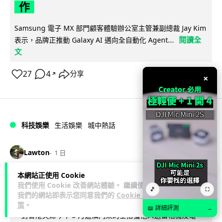
作
Samsung 電子 MX 部門顧客體驗辦公室主管兼副總裁 Jay Kim
閱讀全
表示，品牌正推動 Galaxy AI 邁向全自動化 Agent...
文
27
4
分享
↗
×
科技娛樂
生活娛樂
城中熱話
Lawton
1 日
本網站正使用 Cookie
港夫婦澳門的士拾相機 據為己有被的士
我們使用 Cookie 改善網站體驗。 繼續使用
🎵
⛶
Cam 睇到 2 個月後再入境被捕
我們的網站即表示您同意我們的
Cookie 政
策
。
📖 詳細評測
→
一對香港夫婦今年 5 月遊澳門乘的士拾獲他人遺留相機及電