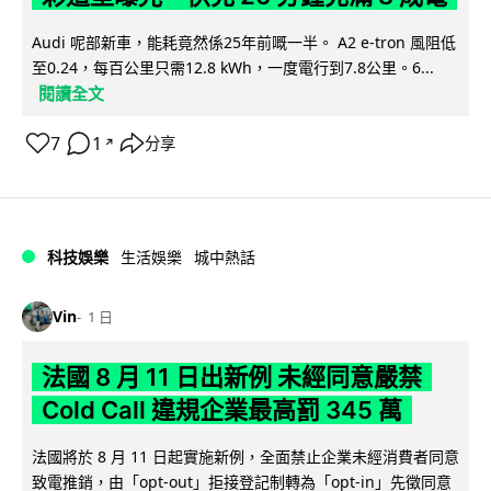
Audi 呢部新車，能耗竟然係25年前嘅一半。 A2 e-tron 風阻低
至0.24，每百公里只需12.8 kWh，一度電行到7.8公里。6...
閱讀全文
7
1
分享
↗
科技娛樂
生活娛樂
城中熱話
Vin
1 日
法國 8 月 11 日出新例 未經同意嚴禁
Cold Call 違規企業最高罰 345 萬
法國將於 8 月 11 日起實施新例，全面禁止企業未經消費者同意
致電推銷，由「opt-out」拒接登記制轉為「opt-in」先徵同意