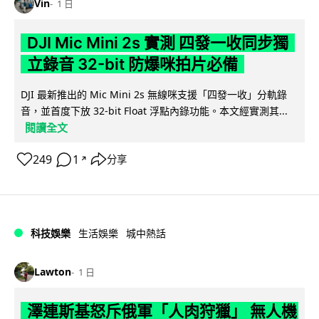
Vin
1 日
DJI Mic Mini 2s 實測 四發一收同步獨
立錄音 32-bit 防爆咪拍片必備
DJI 最新推出的 Mic Mini 2s 無線咪支援「四發一收」分軌錄
音，並首度下放 32-bit Float 浮點內錄功能。本文經實測其...
閱讀全文
249
1
分享
↗
科技娛樂
生活娛樂
城中熱話
Lawton
1 日
澤連斯基怒斥俄軍「人肉狩獵」 無人機