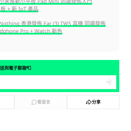
米推新小平板 Pad Mini 同場發佈入門
平板 + 新 IoT 產品
thing 香港發佈 Ear (3) TWS 耳機 同場發佈
dphone Pro + Watch 新色
📮
送到電子郵箱
看留言
分享