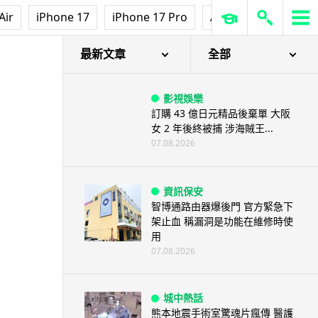
Air
iPhone 17
iPhone 17 Pro
AirPods Pro 3
Ap
統
最新文章
全部
影視娛樂
訂購 43 億日元精品後棄單 大阪
女 2 年後終被捕 涉海賊王...
07.08.2026
資訊保安
智博通路由器爆後門 官方緊急下
架止血 稱漏洞是功能在維修時使
用
07.08.2026
城中熱話
熊本地震手術室驚魂片瘋傳 醫護