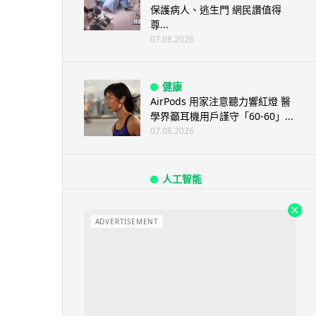
保護病人、逃生門 網民讚值得
尊...
07.08.2026
健康
AirPods 用家注意聽力響紅燈 醫
學界籲耳機用戶謹守「60-60」...
07.08.2026
人工智能
AI 減肥餐單配合高強度操練 成
都男 45 日減 20 公斤後多器官
衰...
ADVERTISEMENT
07.08.2026
影音產品
DJI Mic Mini 2s 實測 四發一收
同步獨立錄音 32-bi...