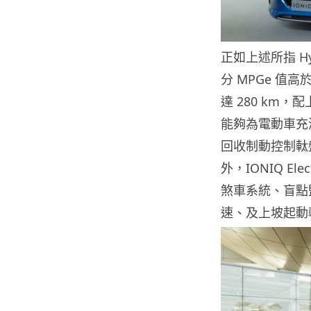
正如上述所指 Hyu
分 MPGe 值高於
達 280 km，
能夠為電動車充滿
回收制動控制軚
外，IONIQ Ele
煞車系統、盲點
速、及上坡起動輔助