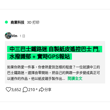
商業科技
3D 打印
Vin
1 日
中三巴士鐵路迷 自製紙皮遙控巴士 門,
水撥識郁 + 實時GPS報站
如果你熱愛一件事，你會熱愛到怎樣的程度？一位就讀中三的
巴士鐵路迷，選擇由零開始，把自己的興趣一步步變成真正可
閱讀全文
以運作的作品。他以紙皮親手製作出...
3,652
210
分享
↗