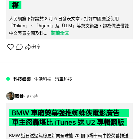
權
人民網旗下評論於 8 月 6 日發表文章，批評中國廣泛使用
「Token」、「Agent」及「LLM」等英文術語，認為做法侵蝕
閱讀全文
中文表意空間及科...
分享
科技娛樂
生活科技
汽車科技
藍骨
9 小時
BMW 車廂熒幕強推蜘蛛俠電影廣告
車主怒轟堪比 iTunes 送 U2 專輯翻版
BMW 近日透過無線更新向全球逾 70 個市場車輛中控熒幕推送