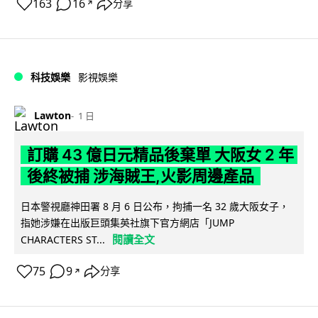
163
16
分享
↗
科技娛樂
影視娛樂
Lawton
1 日
訂購 43 億日元精品後棄單 大阪女 2 年
後終被捕 涉海賊王,火影周邊產品
日本警視廳神田署 8 月 6 日公布，拘捕一名 32 歲大阪女子，
指她涉嫌在出版巨頭集英社旗下官方網店「JUMP
閱讀全文
CHARACTERS ST...
75
9
分享
↗