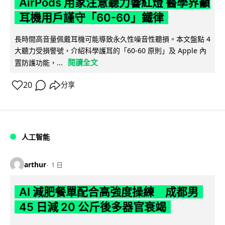
AirPods 用家注意聽力響紅燈 醫學界籲
耳機用戶謹守「60-60」鐵律
長時間高音量佩戴耳機可能導致永久性噪音性聽損。本文盤點 4
大聽力受損警號，介紹科學護耳的「60-60 原則」及 Apple 內
閱讀全文
置防護功能，...
20
分享
人工智能
arthur
1 日
AI 減肥餐單配合高強度操練 成都男
45 日減 20 公斤後多器官衰竭