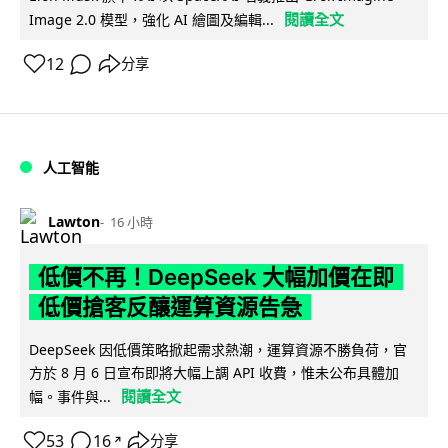
閱讀全文
Image 2.0 模型，強化 AI 繪圖及編輯...
12
分享
人工智能
Lawton
16 小時
低價不再！DeepSeek 大幅加價在即
低價搶客反釀運算資源告急
DeepSeek 因低價策略掀起需求熱潮，運算資源不勝負荷，官
方於 8 月 6 日宣布即將大幅上調 API 收費，惟未公布具體加
閱讀全文
幅。事件與...
53
16
分享
↗