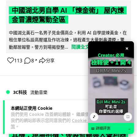
中國湖北男自學 AI 「煉金術」 屋內煉
金冒濃煙驚動全區
中國湖北黃石一名男子見金價高企，利用 AI 自學提煉黃金，在
租住單位私設高壓爐及作坊冶煉，過程產生大量刺鼻濃煙，驚
閱讀全文
動鄰居報警。警方到場揭發整...
×
113
8
分享
↗
3C科技
流動音樂
89
本網站正使用 Cookie
Lawton
2 日
我們使用 Cookie 改善網站體驗。 繼續使用
🎵
⛶
我們的網站即表示您同意我們的
Cookie 政
【評測】Sony IER-M500 入耳式監聽
策
。
📖 詳細評測
→
耳機：現場拍攝、後製監聽與人聲利器