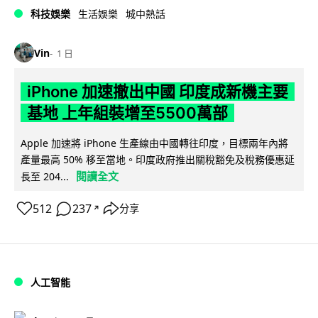
科技娛樂
生活娛樂
城中熱話
Vin
1 日
iPhone 加速撤出中國 印度成新機主要
基地 上年組裝增至5500萬部
Apple 加速將 iPhone 生產線由中國轉往印度，目標兩年內將
產量最高 50% 移至當地。印度政府推出關稅豁免及稅務優惠延
閱讀全文
長至 204...
512
237
分享
↗
人工智能