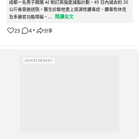
成都一名男子跟隨 AI 制訂高強度減脂計劃，45 日內減去約 20
公斤後昏迷送院。醫生診斷他患上尿源性膿毒症、膿毒性休克
閱讀全文
及多器官功能障礙。...
23
4
分享
↗
ADVERTISEMENT