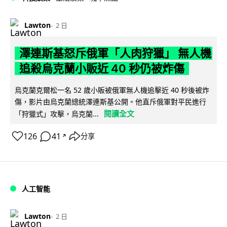
Lawton
2 日
澤連斯基怒斥俄軍「人肉狩獵」 無人機
追殺烏克蘭小販近 40 秒仍被炸傷
烏克蘭克爾松一名 52 歲小販被俄軍無人機追擊近 40 秒後被炸
傷，影片由烏克蘭總統澤連斯基公開。他直斥俄軍對平民進行
閱讀全文
「狩獵式」攻擊，烏克蘭...
126
41
分享
↗
人工智能
Lawton
2 日