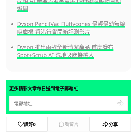
亮相 AI 辨識污漬再清潔 能辨識障礙物自動
避開
Dyson PencilVac Fluffycones 最輕最幼無線
吸塵機 香港行貨開箱評測影片
Dyson 推出兩款全新清潔產品 首度發布
Spot+Scrub AI 洗地吸塵機械人
📮
更多精彩文章每日送到電子郵箱
讚好
0
看留言
分享