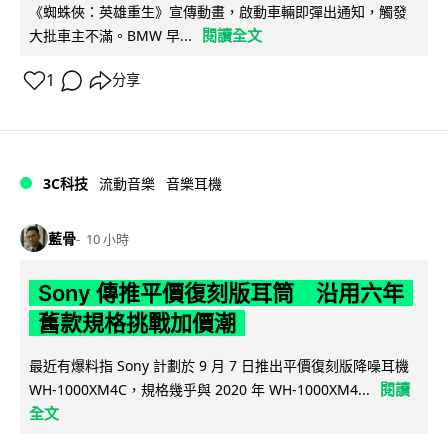
《蜘蛛俠：英雄重生》宣傳動畫，啟動車輛即彈出通知，觸發
閱讀全文
大批車主不滿。BMW 早...
1
分享
3C科技
流動音樂
音樂耳機
藍骨
10 小時
Sony 傳推平價復刻版耳筒 沿用六年
舊款規格挑戰加價潮
最近有爆料指 Sony 計劃於 9 月 7 日推出平價復刻版降噪耳機
閱讀
WH-1000XM4C，規格幾乎與 2020 年 WH-1000XM4...
全文