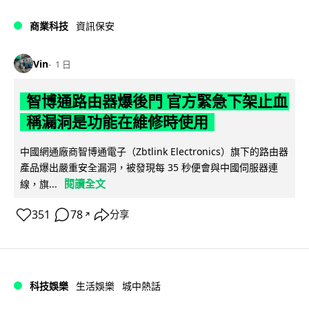
商業科技
資訊保安
Vin
1 日
智博通路由器爆後門 官方緊急下架止血
稱漏洞是功能在維修時使用
中國網通廠商智博通電子（Zbtlink Electronics）旗下的路由器
產品爆出嚴重安全漏洞，被發現每 35 秒便會與中國伺服器連
閱讀全文
線，旗...
351
78
分享
↗
科技娛樂
生活娛樂
城中熱話