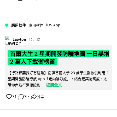
iOS App
應用軟件
應用軟件
Lawton
19 小時
首爾大生 2 星期開發防曬地圖 一日暴增
2 萬人下載衝榜首
【行路都要揀好有遮陰】南韓首爾大學 23 歲學生劉敏俊利用 2
星期開發防曬導航 App「走向陰涼處」，結合建築物高度、太
閱讀全文
陽仰角及行道樹陰影...
71
3
分享
↗