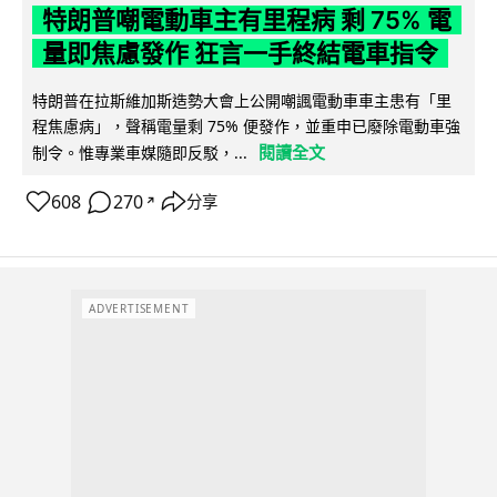
特朗普嘲電動車主有里程病 剩 75% 電
量即焦慮發作 狂言一手終結電車指令
特朗普在拉斯維加斯造勢大會上公開嘲諷電動車車主患有「里
程焦慮病」，聲稱電量剩 75% 便發作，並重申已廢除電動車強
閱讀全文
制令。惟專業車媒隨即反駁，...
608
270
分享
↗
ADVERTISEMENT