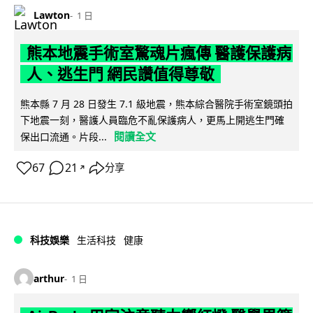
Lawton
1 日
熊本地震手術室驚魂片瘋傳 醫護保護病
人、逃生門 網民讚值得尊敬
熊本縣 7 月 28 日發生 7.1 級地震，熊本綜合醫院手術室鏡頭拍
下地震一刻，醫護人員臨危不亂保護病人，更馬上開逃生門確
閱讀全文
保出口流通。片段...
67
21
分享
↗
科技娛樂
生活科技
健康
arthur
1 日