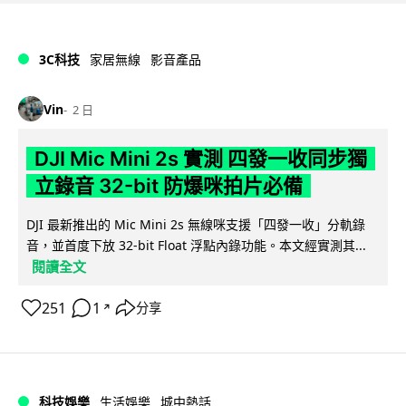
3C科技
家居無線
影音產品
Vin
2 日
DJI Mic Mini 2s 實測 四發一收同步獨
立錄音 32-bit 防爆咪拍片必備
DJI 最新推出的 Mic Mini 2s 無線咪支援「四發一收」分軌錄
音，並首度下放 32-bit Float 浮點內錄功能。本文經實測其...
閱讀全文
251
1
分享
↗
科技娛樂
生活娛樂
城中熱話