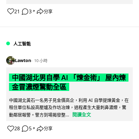
21
3
分享
↗
人工智能
Lawton
10 小時
中國湖北男自學 AI 「煉金術」 屋內煉
金冒濃煙驚動全區
中國湖北黃石一名男子見金價高企，利用 AI 自學提煉黃金，在
租住單位私設高壓爐及作坊冶煉，過程產生大量刺鼻濃煙，驚
閱讀全文
動鄰居報警。警方到場揭發整...
28
5
分享
↗