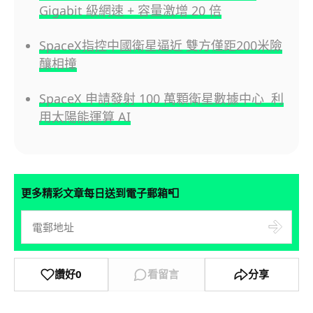
Gigabit 級網速 + 容量激增 20 倍
SpaceX指控中國衛星逼近 雙方僅距200米險
釀相撞
SpaceX 申請發射 100 萬顆衛星數據中心 利
用太陽能運算 AI
📮
更多精彩文章每日送到電子郵箱
讚好
0
看留言
分享