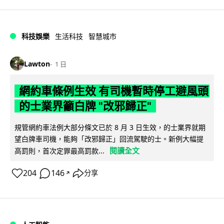
科技娛樂
生活科技
智慧城市
Lawton
1 日
網約車條例生效 有司機暫時停工避風頭
的士業界籲白牌 "改邪歸正"
規管網約車法例大部分條文已於 8 月 3 日生效，的士業界就期
望白牌車司機，能夠「改邪歸正」回流駕駛的士。新例大幅提
閱讀全文
高罰則，首次定罪最高罰款...
204
146
分享
↗