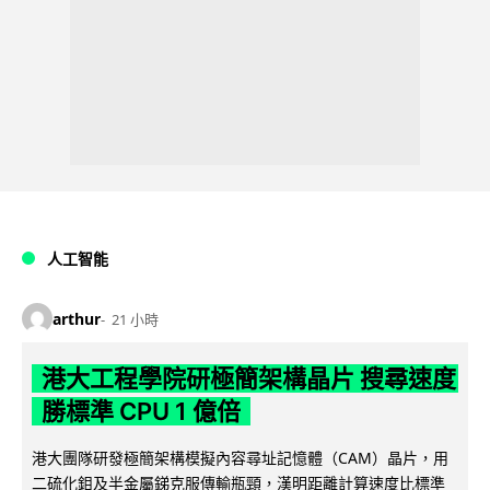
人工智能
arthur
21 小時
港大工程學院研極簡架構晶片 搜尋速度
勝標準 CPU 1 億倍
港大團隊研發極簡架構模擬內容尋址記憶體（CAM）晶片，用
二硫化鉬及半金屬銻克服傳輸瓶頸，漢明距離計算速度比標準