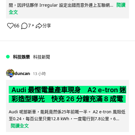
閱讀
間，因評估夥伴 Irregular 設定出錯而意外連上互聯網...
全文
66
7
分享
↗
科技娛樂
科技新聞
duncan
13 小時
Audi 最慳電量產車現身 A2 e-tron 迷
彩造型曝光 快充 26 分鐘充滿 8 成電
Audi 呢部新車，能耗竟然係25年前嘅一半。 A2 e-tron 風阻低
至0.24，每百公里只需12.8 kWh，一度電行到7.8公里。6...
閱讀全文