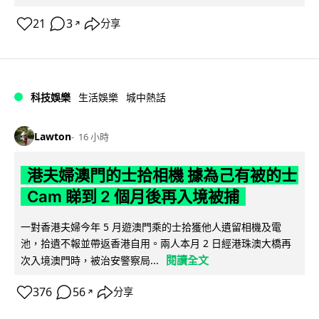
21
3
分享
↗
科技娛樂
生活娛樂
城中熱話
Lawton
16 小時
港夫婦澳門的士拾相機 據為己有被的士
Cam 睇到 2 個月後再入境被捕
一對香港夫婦今年 5 月遊澳門乘的士拾獲他人遺留相機及電
池，拾遺不報並帶返香港自用。兩人本月 2 日經港珠澳大橋再
閱讀全文
次入境澳門時，被治安警察局...
376
56
分享
↗