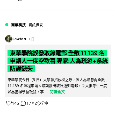
商業科技
資訊保安
Lawton
1 日
東華學院誤發取錄電郵 全數 11,139 名
申請人一度空歡喜 專家:人為疏忽+系統
防護缺失
東華學院今日（5 日）大學聯招放榜之際，因人為疏忽向全數
11,139 名課程申請人錯誤發出取錄通知電郵，令大批考生一度
閱讀全文
以為獲得學位取錄，事...
146
17
分享
↗