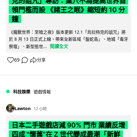
克的詛咒」專訪：巢穴不為提高世界首
領門檻而設 《諸王之眠》縮短約 10 分
鐘
《魔獸世界：至暗之夜》版本更新 12.1「烏拉特克的詛咒」將
於 8 月 13 日正式上線，帶來全新區域「盤蛇島」、地城「毒牙
閱讀全文
祭壇」、新型態世...
69
分享
科技娛樂
遊戲情報
Lawton
12 小時
日本二手遊戲店減 90% 門市 業績反增
四成 "懷舊"在 Z 世代變成最潮「新鮮