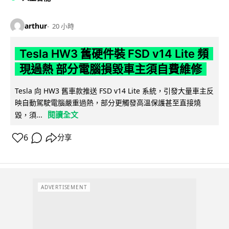
arthur
20 小時
Tesla HW3 舊硬件裝 FSD v14 Lite 頻
現過熱 部分電腦損毀車主須自費維修
Tesla 向 HW3 舊車款推送 FSD v14 Lite 系統，引發大量車主反
映自動駕駛電腦嚴重過熱，部分更觸發高溫保護甚至直接燒
閱讀全文
毀，須...
6
分享
ADVERTISEMENT