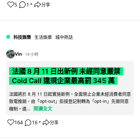
5
1
分享
↗
科技娛樂
生活娛樂
城中熱話
Vin
14 小時
法國 8 月 11 日出新例 未經同意嚴禁
Cold Call 違規企業最高罰 345 萬
法國將於 8 月 11 日起實施新例，全面禁止企業未經消費者同意
致電推銷，由「opt-out」拒接登記制轉為「opt-in」先徵同意
閱讀全文
機制。違...
164
16
分享
↗