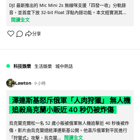
DJI 最新推出的 Mic Mini 2s 無線咪支援「四發一收」分軌錄
音，並首度下放 32-bit Float 浮點內錄功能。本文經實測其...
閱讀全文
分享
科技娛樂
生活娛樂
城中熱話
Lawton
9 小時
澤連斯基怒斥俄軍「人肉狩獵」 無人機
追殺烏克蘭小販近 40 秒仍被炸傷
烏克蘭克爾松一名 52 歲小販被俄軍無人機追擊近 40 秒後被炸
傷，影片由烏克蘭總統澤連斯基公開。他直斥俄軍對平民進行
閱讀全文
「狩獵式」攻擊，烏克蘭...