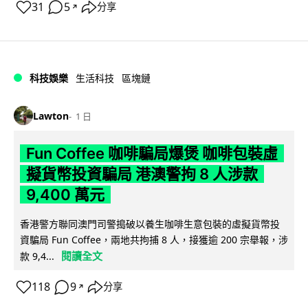
31
5
分享
↗
科技娛樂
生活科技
區塊鏈
Lawton
1 日
Fun Coffee 咖啡騙局爆煲 咖啡包裝虛
擬貨幣投資騙局 港澳警拘 8 人涉款
9,400 萬元
香港警方聯同澳門司警搗破以養生咖啡生意包裝的虛擬貨幣投
資騙局 Fun Coffee，兩地共拘捕 8 人，接獲逾 200 宗舉報，涉
閱讀全文
款 9,4...
118
9
分享
↗