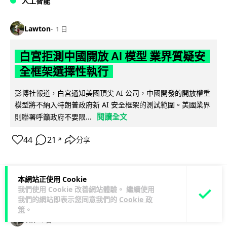
人工智能
Lawton
1 日
白宮拒測中國開放 AI 模型 業界質疑安
全框架選擇性執行
彭博社報道，白宮通知美國頂尖 AI 公司，中國開發的開放權重
模型將不納入特朗普政府新 AI 安全框架的測試範圍。美國業界
閱讀全文
則聯署呼籲政府不要限...
44
21
分享
↗
本網站正使用 Cookie
我們使用 Cookie 改善網站體驗。 繼續使用
人工智能
我們的網站即表示您同意我們的
Cookie 政
策
。
Vin
1 日