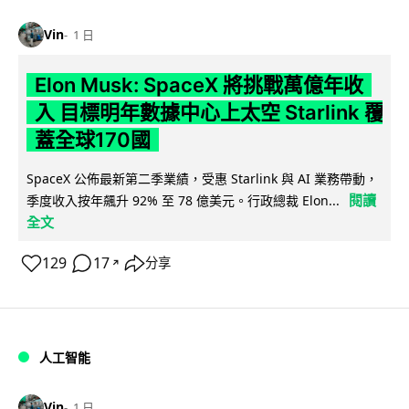
Vin
1 日
Elon Musk: SpaceX 將挑戰萬億年收
入 目標明年數據中心上太空 Starlink 覆
蓋全球170國
SpaceX 公佈最新第二季業績，受惠 Starlink 與 AI 業務帶動，
閱讀
季度收入按年飆升 92% 至 78 億美元。行政總裁 Elon...
全文
129
17
分享
↗
人工智能
Vin
1 日