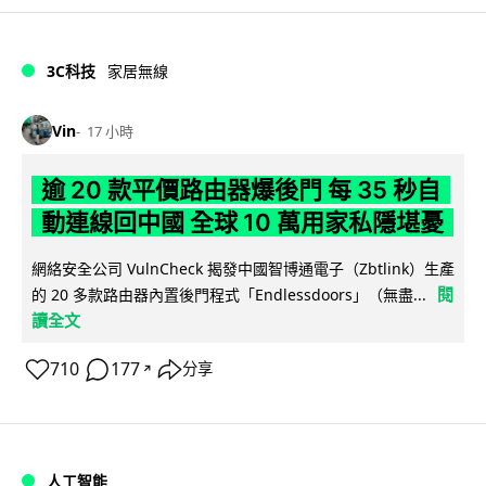
3C科技
家居無線
Vin
17 小時
逾 20 款平價路由器爆後門 每 35 秒自
動連線回中國 全球 10 萬用家私隱堪憂
網絡安全公司 VulnCheck 揭發中國智博通電子（Zbtlink）生產
閱
的 20 多款路由器內置後門程式「Endlessdoors」（無盡...
讀全文
710
177
分享
↗
人工智能