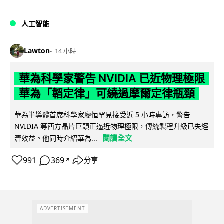
人工智能
Lawton
14 小時
華為科學家警告 NVIDIA 已近物理極限
華為「韜定律」可繞過摩爾定律瓶頸
華為半導體首席科學家廖恒罕見接受近 5 小時專訪，警告
NVIDIA 等西方晶片巨頭正逼近物理極限，傳統製程升級已失經
閱讀全文
濟效益。他同時介紹華為...
991
369
分享
↗
ADVERTISEMENT