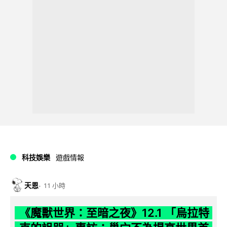
科技娛樂
遊戲情報
天恩
11 小時
《魔獸世界：至暗之夜》12.1 「烏拉特