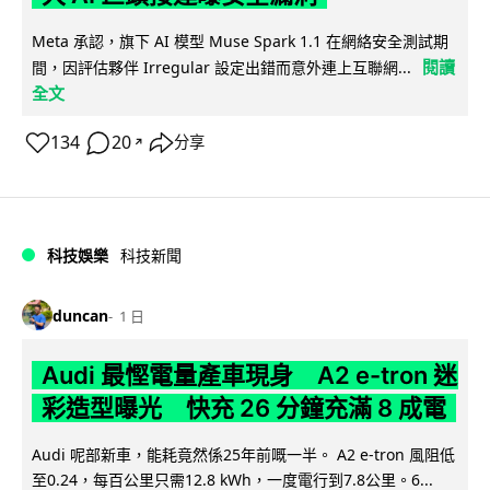
Meta 承認，旗下 AI 模型 Muse Spark 1.1 在網絡安全測試期
閱讀
間，因評估夥伴 Irregular 設定出錯而意外連上互聯網...
全文
134
20
分享
↗
科技娛樂
科技新聞
duncan
1 日
Audi 最慳電量產車現身 A2 e-tron 迷
彩造型曝光 快充 26 分鐘充滿 8 成電
Audi 呢部新車，能耗竟然係25年前嘅一半。 A2 e-tron 風阻低
至0.24，每百公里只需12.8 kWh，一度電行到7.8公里。6...