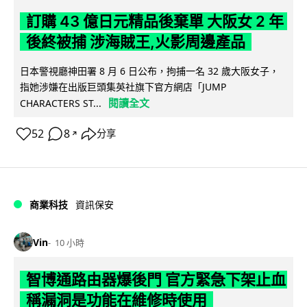
訂購 43 億日元精品後棄單 大阪女 2 年
後終被捕 涉海賊王,火影周邊產品
日本警視廳神田署 8 月 6 日公布，拘捕一名 32 歲大阪女子，
指她涉嫌在出版巨頭集英社旗下官方網店「JUMP
閱讀全文
CHARACTERS ST...
52
8
分享
↗
商業科技
資訊保安
Vin
10 小時
智博通路由器爆後門 官方緊急下架止血
稱漏洞是功能在維修時使用