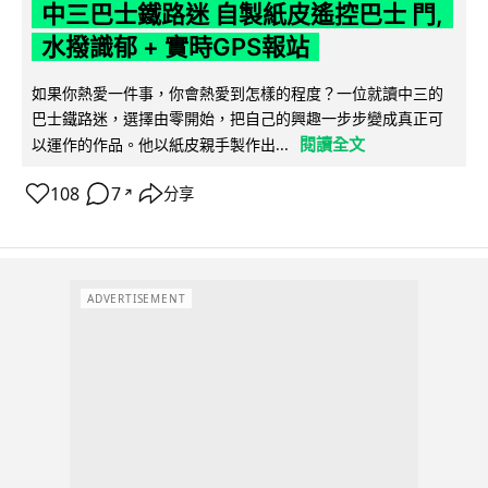
中三巴士鐵路迷 自製紙皮遙控巴士 門,
水撥識郁 + 實時GPS報站
如果你熱愛一件事，你會熱愛到怎樣的程度？一位就讀中三的
巴士鐵路迷，選擇由零開始，把自己的興趣一步步變成真正可
閱讀全文
以運作的作品。他以紙皮親手製作出...
108
7
分享
↗
ADVERTISEMENT