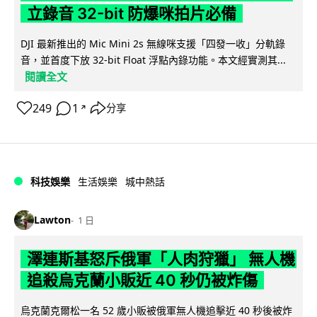
立錄音 32-bit 防爆咪拍片必備
DJI 最新推出的 Mic Mini 2s 無線咪支援「四發一收」分軌錄
音，並首度下放 32-bit Float 浮點內錄功能。本文經實測其...
閱讀全文
249
1
分享
↗
科技娛樂
生活娛樂
城中熱話
Lawton
1 日
澤連斯基怒斥俄軍「人肉狩獵」 無人機
追殺烏克蘭小販近 40 秒仍被炸傷
烏克蘭克爾松一名 52 歲小販被俄軍無人機追擊近 40 秒後被炸