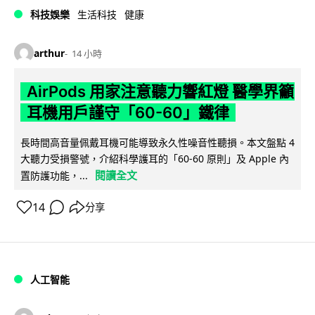
科技娛樂
生活科技
健康
arthur
14 小時
AirPods 用家注意聽力響紅燈 醫學界籲
耳機用戶謹守「60-60」鐵律
長時間高音量佩戴耳機可能導致永久性噪音性聽損。本文盤點 4
大聽力受損警號，介紹科學護耳的「60-60 原則」及 Apple 內
閱讀全文
置防護功能，...
14
分享
人工智能