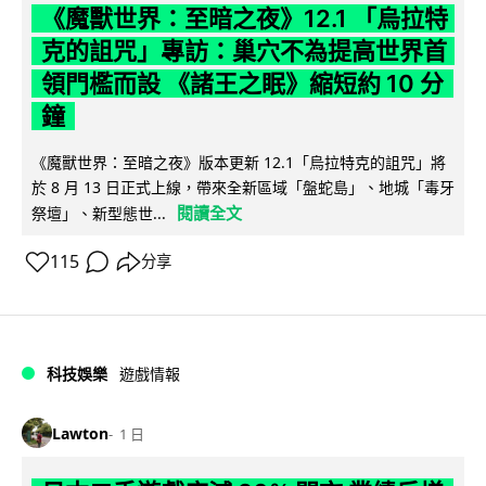
《魔獸世界：至暗之夜》12.1 「烏拉特
克的詛咒」專訪：巢穴不為提高世界首
領門檻而設 《諸王之眠》縮短約 10 分
鐘
《魔獸世界：至暗之夜》版本更新 12.1「烏拉特克的詛咒」將
於 8 月 13 日正式上線，帶來全新區域「盤蛇島」、地城「毒牙
閱讀全文
祭壇」、新型態世...
115
分享
科技娛樂
遊戲情報
Lawton
1 日