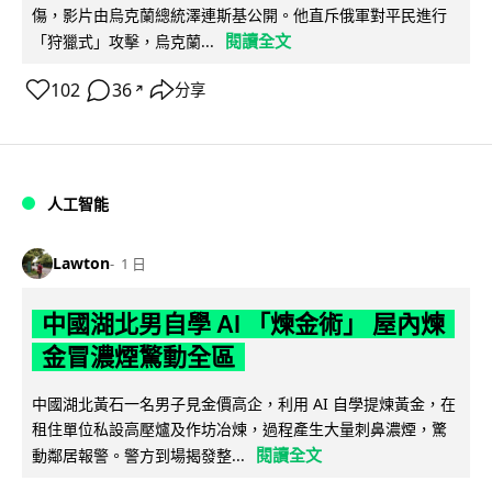
傷，影片由烏克蘭總統澤連斯基公開。他直斥俄軍對平民進行
閱讀全文
「狩獵式」攻擊，烏克蘭...
102
36
分享
↗
人工智能
Lawton
1 日
中國湖北男自學 AI 「煉金術」 屋內煉
金冒濃煙驚動全區
中國湖北黃石一名男子見金價高企，利用 AI 自學提煉黃金，在
租住單位私設高壓爐及作坊冶煉，過程產生大量刺鼻濃煙，驚
閱讀全文
動鄰居報警。警方到場揭發整...