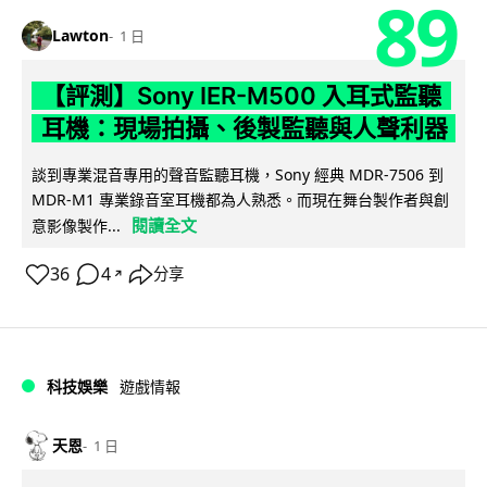
89
Lawton
1 日
【評測】Sony IER-M500 入耳式監聽
耳機：現場拍攝、後製監聽與人聲利器
談到專業混音專用的聲音監聽耳機，Sony 經典 MDR-7506 到
MDR-M1 專業錄音室耳機都為人熟悉。而現在舞台製作者與創
閱讀全文
意影像製作...
36
4
分享
↗
科技娛樂
遊戲情報
天恩
1 日