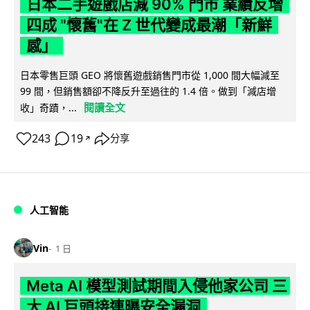
日本二手遊戲店減 90% 門市 業績反增
四成 "懷舊"在 Z 世代變成最潮「新鮮
感」
日本零售巨頭 GEO 將懷舊遊戲銷售門市從 1,000 間大幅減至
99 間，但銷售額卻不降反升至過往的 1.4 倍。做到「減店增
閱讀全文
收」奇蹟，...
243
19
分享
↗
人工智能
Vin
1 日
Meta AI 模型測試期間入侵他家公司 三
大 AI 巨頭接連曝安全漏洞