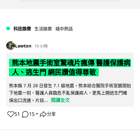
科技娛樂
生活娛樂
城中熱話
Lawton
10 小時
熊本地震手術室驚魂片瘋傳 醫護保護病
人、逃生門 網民讚值得尊敬
熊本縣 7 月 28 日發生 7.1 級地震，熊本綜合醫院手術室鏡頭拍
下地震一刻，醫護人員臨危不亂保護病人，更馬上開逃生門確
閱讀全文
保出口流通。片段...
51
15
分享
↗