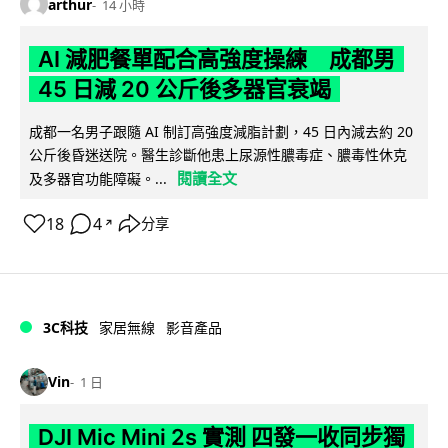
arthur
14 小時
AI 減肥餐單配合高強度操練 成都男
45 日減 20 公斤後多器官衰竭
成都一名男子跟隨 AI 制訂高強度減脂計劃，45 日內減去約 20
公斤後昏迷送院。醫生診斷他患上尿源性膿毒症、膿毒性休克
閱讀全文
及多器官功能障礙。...
18
4
分享
↗
3C科技
家居無線
影音產品
Vin
1 日
DJI Mic Mini 2s 實測 四發一收同步獨