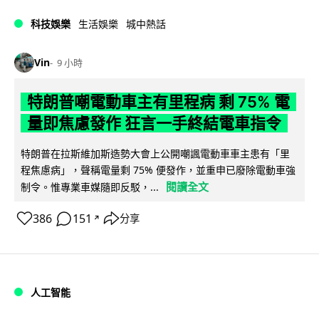
科技娛樂
生活娛樂
城中熱話
Vin
9 小時
特朗普嘲電動車主有里程病 剩 75% 電
量即焦慮發作 狂言一手終結電車指令
特朗普在拉斯維加斯造勢大會上公開嘲諷電動車車主患有「里
程焦慮病」，聲稱電量剩 75% 便發作，並重申已廢除電動車強
閱讀全文
制令。惟專業車媒隨即反駁，...
386
151
分享
↗
人工智能