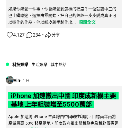
如果你熱愛一件事，你會熱愛到怎樣的程度？一位就讀中三的
巴士鐵路迷，選擇由零開始，把自己的興趣一步步變成真正可
閱讀全文
以運作的作品。他以紙皮親手製作出...
4,127
234
分享
↗
科技娛樂
生活娛樂
城中熱話
Vin
1 日
iPhone 加速撤出中國 印度成新機主要
基地 上年組裝增至5500萬部
Apple 加速將 iPhone 生產線由中國轉往印度，目標兩年內將
產量最高 50% 移至當地。印度政府推出關稅豁免及稅務優惠延