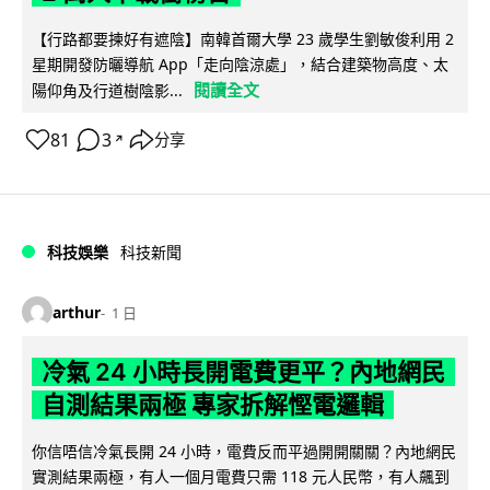
【行路都要揀好有遮陰】南韓首爾大學 23 歲學生劉敏俊利用 2
星期開發防曬導航 App「走向陰涼處」，結合建築物高度、太
閱讀全文
陽仰角及行道樹陰影...
81
3
分享
↗
科技娛樂
科技新聞
arthur
1 日
冷氣 24 小時長開電費更平？內地網民
自測結果兩極 專家拆解慳電邏輯
你信唔信冷氣長開 24 小時，電費反而平過開開關關？內地網民
實測結果兩極，有人一個月電費只需 118 元人民幣，有人飆到