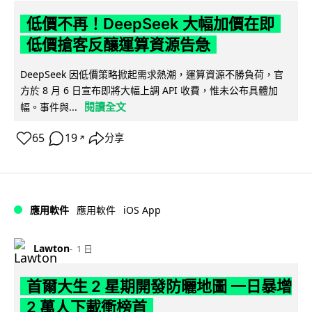
低價不再！DeepSeek 大幅加價在即
低價搶客反釀運算資源告急
DeepSeek 因低價策略掀起需求熱潮，運算資源不勝負荷，官
方於 8 月 6 日宣布即將大幅上調 API 收費，惟未公布具體加
閱讀全文
幅。事件與...
65
19
分享
↗
iOS App
應用軟件
應用軟件
Lawton
1 日
首爾大生 2 星期開發防曬地圖 一日暴增
2 萬人下載衝榜首