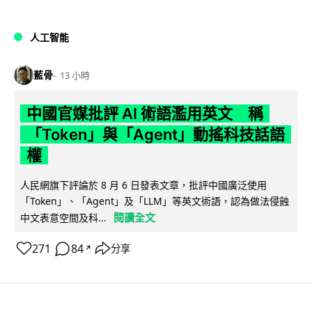
人工智能
藍骨
13 小時
中國官媒批評 AI 術語濫用英文 稱
「Token」與「Agent」動搖科技話語
權
人民網旗下評論於 8 月 6 日發表文章，批評中國廣泛使用
「Token」、「Agent」及「LLM」等英文術語，認為做法侵蝕
閱讀全文
中文表意空間及科...
271
84
分享
↗