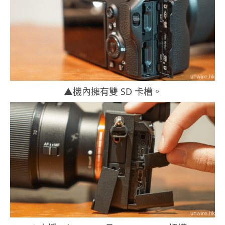
▲機內擁有雙 SD 卡槽。