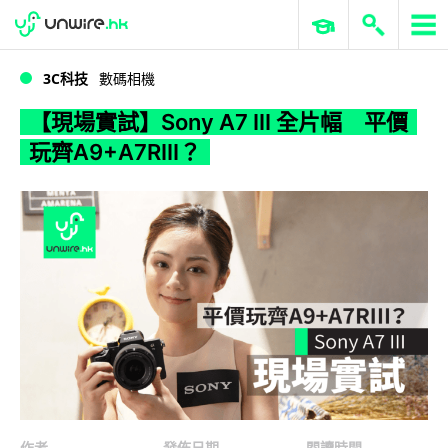
WWDC 2026
GenAI 與雲端科技專區
ERP 與商業 AI
【現場實試】Sony A7 III 全片幅 平價玩齊A9+A7RIII？
3C科技
數碼相機
【現場實試】Sony A7 III 全片幅 平價
玩齊A9+A7RIII？
作者
發佈日期
閱讀時間