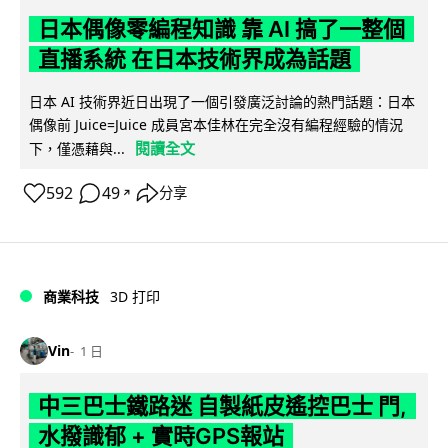
日本偶像零編程知識 靠 AI 搞了一整個
直播系統 在日本技術界成為話題
日本 AI 技術界近日出現了一個引發廣泛討論的熱門話題：日本
偶像前 Juice=Juice 成員宮本佳林在完全沒有編程經驗的情況
閱讀全文
下，僅憑藉與...
592
49
分享
↗
商業科技
3D 打印
Vin
1 日
中三巴士鐵路迷 自製紙皮遙控巴士 門,
水撥識郁 + 實時GPS報站