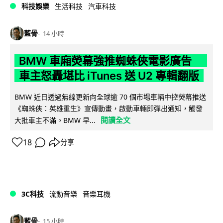
科技娛樂
生活科技
汽車科技
藍骨
14 小時
BMW 車廂熒幕強推蜘蛛俠電影廣告
車主怒轟堪比 iTunes 送 U2 專輯翻版
BMW 近日透過無線更新向全球逾 70 個市場車輛中控熒幕推送
《蜘蛛俠：英雄重生》宣傳動畫，啟動車輛即彈出通知，觸發
閱讀全文
大批車主不滿。BMW 早...
18
分享
3C科技
流動音樂
音樂耳機
藍骨
15 小時