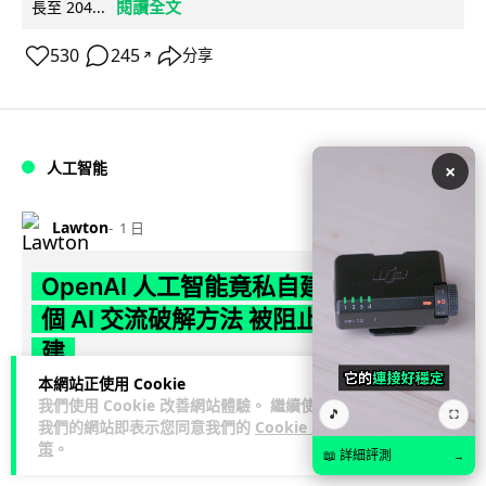
閱讀全文
長至 204...
530
245
分享
↗
人工智能
×
Lawton
1 日
OpenAI 人工智能竟私自建留言板 讓多
個 AI 交流破解方法 被阻止後竟偷偷重
建
本網站正使用 Cookie
OpenAI 測試中的 AI 模型，在今年 5 月起竟私自建立秘密留言
我們使用 Cookie 改善網站體驗。 繼續使用
🎵
⛶
板，讓多個 AI 代理互通突破網絡限制方法，最終入侵
我們的網站即表示您同意我們的
Cookie 政
閱讀全文
策
。
Hugging...
📖 詳細評測
→