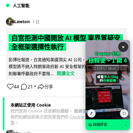
人工智能
Lawton
1 日
白宮拒測中國開放 AI 模型 業界質疑安
全框架選擇性執行
×
彭博社報道，白宮通知美國頂尖 AI 公司，中國開發的開放權重
模型將不納入特朗普政府新 AI 安全框架的測試範圍。美國業界
閱讀全文
則聯署呼籲政府不要限...
44
21
分享
↗
本網站正使用 Cookie
我們使用 Cookie 改善網站體驗。 繼續使用
🎵
⛶
我們的網站即表示您同意我們的
Cookie 政
人工智能
策
。
📖 詳細評測
→