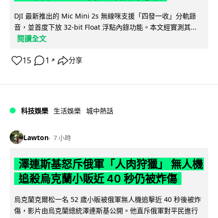
DJI 最新推出的 Mic Mini 2s 無線咪支援「四發一收」分軌錄
音，並首度下放 32-bit Float 浮點內錄功能。本文經實測其...
閱讀全文
15
1
分享
↗
科技娛樂
生活娛樂
城中熱話
Lawton
7 小時
澤連斯基怒斥俄軍「人肉狩獵」 無人機
追殺烏克蘭小販近 40 秒仍被炸傷
烏克蘭克爾松一名 52 歲小販被俄軍無人機追擊近 40 秒後被炸
傷，影片由烏克蘭總統澤連斯基公開。他直斥俄軍對平民進行