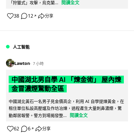
閱讀全文
「狩獵式」攻擊，烏克蘭...
38
12
分享
↗
人工智能
Lawton
7 小時
中國湖北男自學 AI 「煉金術」 屋內煉
金冒濃煙驚動全區
中國湖北黃石一名男子見金價高企，利用 AI 自學提煉黃金，在
租住單位私設高壓爐及作坊冶煉，過程產生大量刺鼻濃煙，驚
閱讀全文
動鄰居報警。警方到場揭發整...
62
6
分享
↗