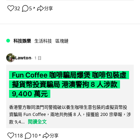
32
5
分享
↗
科技娛樂
生活科技
區塊鏈
Lawton
1 日
Fun Coffee 咖啡騙局爆煲 咖啡包裝虛
擬貨幣投資騙局 港澳警拘 8 人涉款
9,400 萬元
香港警方聯同澳門司警搗破以養生咖啡生意包裝的虛擬貨幣投
資騙局 Fun Coffee，兩地共拘捕 8 人，接獲逾 200 宗舉報，涉
閱讀全文
款 9,4...
118
10
分享
↗