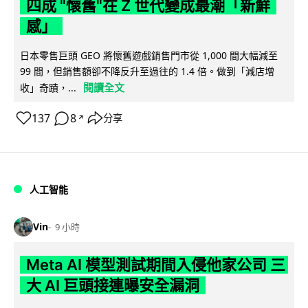
四成 "懷舊"在 Z 世代變成最潮「新鮮
感」
日本零售巨頭 GEO 將懷舊遊戲銷售門市從 1,000 間大幅減至
99 間，但銷售額卻不降反升至過往的 1.4 倍。做到「減店增
閱讀全文
收」奇蹟，...
137
8
分享
↗
人工智能
Vin
9 小時
Meta AI 模型測試期間入侵他家公司 三
大 AI 巨頭接連曝安全漏洞