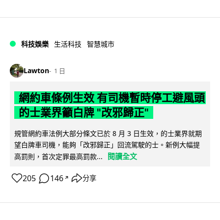
科技娛樂
生活科技
智慧城市
Lawton
1 日
網約車條例生效 有司機暫時停工避風頭
的士業界籲白牌 "改邪歸正"
規管網約車法例大部分條文已於 8 月 3 日生效，的士業界就期
望白牌車司機，能夠「改邪歸正」回流駕駛的士。新例大幅提
閱讀全文
高罰則，首次定罪最高罰款...
205
146
分享
↗