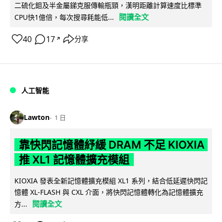
二硫化鉬及半金屬銻克服傳輸瓶頸，漢明距離計算速度比標準
閱讀全文
CPU快1億倍，每次搜尋耗能低...
40
17
分享
↗
人工智能
Lawton
1 日
靠快閃記憶體紓緩 DRAM 不足 KIOXIA
推 XL1 記憶體擴充模組
KIOXIA 發表全新記憶體擴充模組 XL1 系列，結合低延遲快閃記
憶體 XL-FLASH 與 CXL 介面，將快閃記憶體轉化為記憶體擴充
閱讀全文
方...