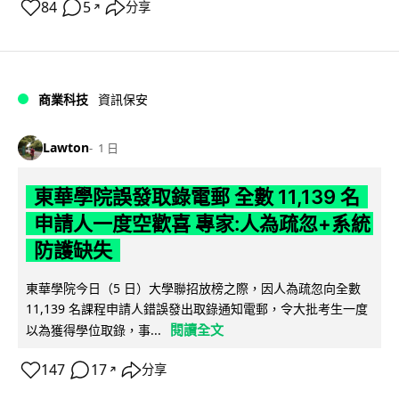
84
5
分享
↗
商業科技
資訊保安
Lawton
1 日
東華學院誤發取錄電郵 全數 11,139 名
申請人一度空歡喜 專家:人為疏忽+系統
防護缺失
東華學院今日（5 日）大學聯招放榜之際，因人為疏忽向全數
11,139 名課程申請人錯誤發出取錄通知電郵，令大批考生一度
閱讀全文
以為獲得學位取錄，事...
147
17
分享
↗