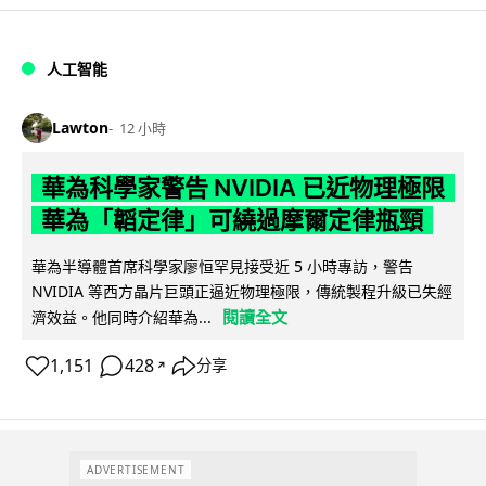
人工智能
Lawton
12 小時
華為科學家警告 NVIDIA 已近物理極限
華為「韜定律」可繞過摩爾定律瓶頸
華為半導體首席科學家廖恒罕見接受近 5 小時專訪，警告
NVIDIA 等西方晶片巨頭正逼近物理極限，傳統製程升級已失經
閱讀全文
濟效益。他同時介紹華為...
1,151
428
分享
↗
ADVERTISEMENT