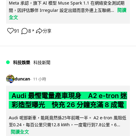
Meta 承認，旗下 AI 模型 Muse Spark 1.1 在網絡安全測試期
閱讀
間，因評估夥伴 Irregular 設定出錯而意外連上互聯網...
全文
91
8
分享
↗
科技娛樂
科技新聞
duncan
11 小時
Audi 最慳電量產車現身 A2 e-tron 迷
彩造型曝光 快充 26 分鐘充滿 8 成電
Audi 呢部新車，能耗竟然係25年前嘅一半。 A2 e-tron 風阻低
至0.24，每百公里只需12.8 kWh，一度電行到7.8公里。6...
閱讀全文