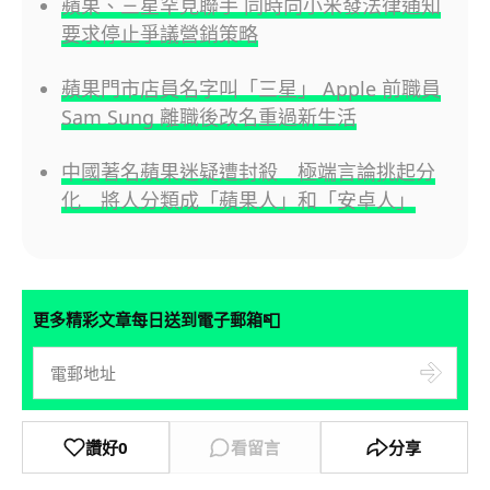
蘋果、三星罕見聯手 同時向小米發法律通知
要求停止爭議營銷策略
蘋果門市店員名字叫「三星」 Apple 前職員
Sam Sung 離職後改名重過新生活
中國著名蘋果迷疑遭封殺 極端言論挑起分
化 將人分類成「蘋果人」和「安卓人」
📮
更多精彩文章每日送到電子郵箱
讚好
0
看留言
分享