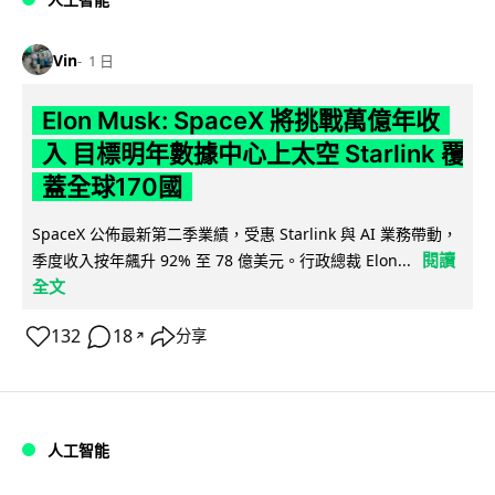
Vin
1 日
Elon Musk: SpaceX 將挑戰萬億年收
入 目標明年數據中心上太空 Starlink 覆
蓋全球170國
SpaceX 公佈最新第二季業績，受惠 Starlink 與 AI 業務帶動，
閱讀
季度收入按年飆升 92% 至 78 億美元。行政總裁 Elon...
全文
132
18
分享
↗
人工智能