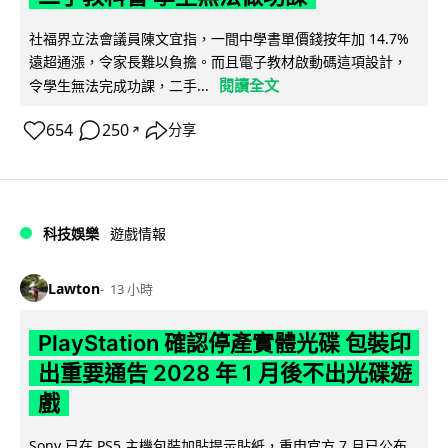
社福界立法會議員陳文宜指，一間中學書單價錢按年加 14.7%
遠超通漲，令家長難以負擔。而且電子教材啟動碼這項設計，
閱讀全文
令學生無法完成功課，二手...
654
250
分享
↗
科技娛樂
遊戲情報
Lawton
13 小時
PlayStation 確認停產實體光碟 包裝印
出重要通告 2028 年 1 月後不出光碟遊
戲
Sony 已在 PS5 主機包裝加貼提示貼紙，重申官方 7 月已公布