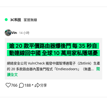
3C科技
家居無線
Vin
14 小時
逾 20 款平價路由器爆後門 每 35 秒自
動連線回中國 全球 10 萬用家私隱堪憂
網絡安全公司 VulnCheck 揭發中國智博通電子（Zbtlink）生產
閱
的 20 多款路由器內置後門程式「Endlessdoors」（無盡...
讀全文
766
188
分享
↗