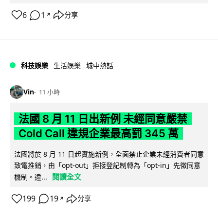
6
1
分享
↗
科技娛樂
生活娛樂
城中熱話
Vin
11 小時
法國 8 月 11 日出新例 未經同意嚴禁
Cold Call 違規企業最高罰 345 萬
法國將於 8 月 11 日起實施新例，全面禁止企業未經消費者同意
致電推銷，由「opt-out」拒接登記制轉為「opt-in」先徵同意
閱讀全文
機制。違...
199
19
分享
↗