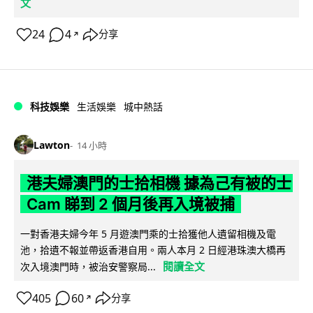
文
24
4
分享
↗
科技娛樂
生活娛樂
城中熱話
Lawton
14 小時
港夫婦澳門的士拾相機 據為己有被的士
Cam 睇到 2 個月後再入境被捕
一對香港夫婦今年 5 月遊澳門乘的士拾獲他人遺留相機及電
池，拾遺不報並帶返香港自用。兩人本月 2 日經港珠澳大橋再
閱讀全文
次入境澳門時，被治安警察局...
405
60
分享
↗