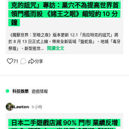
克的詛咒」專訪：巢穴不為提高世界首
領門檻而設 《諸王之眠》縮短約 10 分
鐘
《魔獸世界：至暗之夜》版本更新 12.1「烏拉特克的詛咒」將
於 8 月 13 日正式上線，帶來全新區域「盤蛇島」、地城「毒牙
閱讀全文
祭壇」、新型態世...
71
分享
科技娛樂
遊戲情報
Lawton
9 小時
日本二手遊戲店減 90% 門市 業績反增