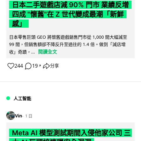
日本二手遊戲店減 90% 門市 業績反增
四成 "懷舊"在 Z 世代變成最潮「新鮮
感」
日本零售巨頭 GEO 將懷舊遊戲銷售門市從 1,000 間大幅減至
99 間，但銷售額卻不降反升至過往的 1.4 倍。做到「減店增
閱讀全文
收」奇蹟，...
244
19
分享
↗
人工智能
Vin
1 日
Meta AI 模型測試期間入侵他家公司 三