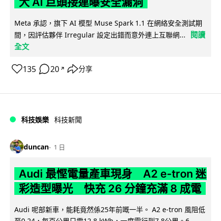
大 AI 巨頭接連曝安全漏洞
Meta 承認，旗下 AI 模型 Muse Spark 1.1 在網絡安全測試期
閱讀
間，因評估夥伴 Irregular 設定出錯而意外連上互聯網...
全文
135
20
分享
↗
科技娛樂
科技新聞
duncan
1 日
Audi 最慳電量產車現身 A2 e-tron 迷
彩造型曝光 快充 26 分鐘充滿 8 成電
Audi 呢部新車，能耗竟然係25年前嘅一半。 A2 e-tron 風阻低
至0.24，每百公里只需12.8 kWh，一度電行到7.8公里。6...