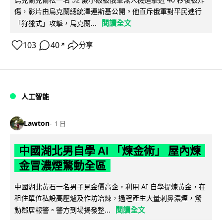
傷，影片由烏克蘭總統澤連斯基公開。他直斥俄軍對平民進行
閱讀全文
「狩獵式」攻擊，烏克蘭...
103
40
分享
↗
人工智能
Lawton
1 日
中國湖北男自學 AI 「煉金術」 屋內煉
金冒濃煙驚動全區
中國湖北黃石一名男子見金價高企，利用 AI 自學提煉黃金，在
租住單位私設高壓爐及作坊冶煉，過程產生大量刺鼻濃煙，驚
閱讀全文
動鄰居報警。警方到場揭發整...