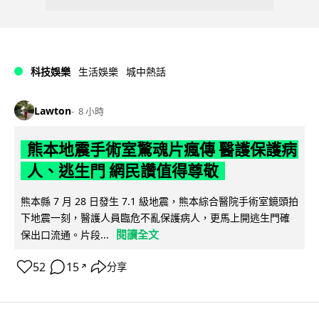
科技娛樂
生活娛樂
城中熱話
Lawton
8 小時
熊本地震手術室驚魂片瘋傳 醫護保護病
人、逃生門 網民讚值得尊敬
熊本縣 7 月 28 日發生 7.1 級地震，熊本綜合醫院手術室鏡頭拍
下地震一刻，醫護人員臨危不亂保護病人，更馬上開逃生門確
閱讀全文
保出口流通。片段...
52
15
分享
↗