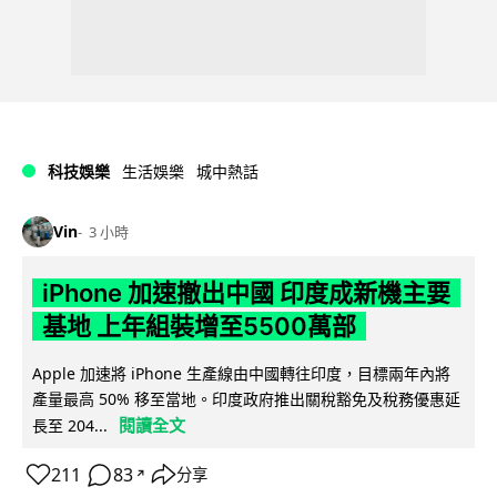
科技娛樂
生活娛樂
城中熱話
Vin
3 小時
iPhone 加速撤出中國 印度成新機主要
基地 上年組裝增至5500萬部
Apple 加速將 iPhone 生產線由中國轉往印度，目標兩年內將
產量最高 50% 移至當地。印度政府推出關稅豁免及稅務優惠延
閱讀全文
長至 204...
211
83
分享
↗