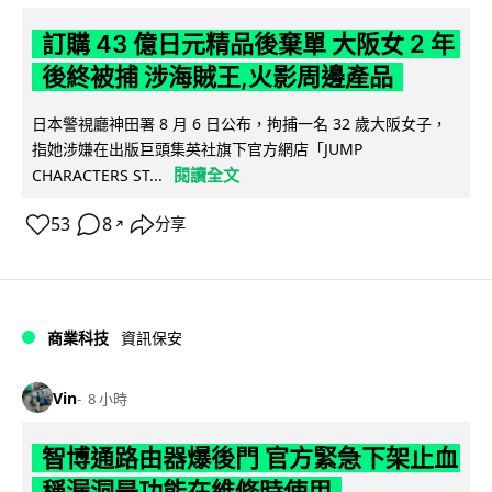
訂購 43 億日元精品後棄單 大阪女 2 年
後終被捕 涉海賊王,火影周邊產品
日本警視廳神田署 8 月 6 日公布，拘捕一名 32 歲大阪女子，
指她涉嫌在出版巨頭集英社旗下官方網店「JUMP
閱讀全文
CHARACTERS ST...
53
8
分享
↗
商業科技
資訊保安
Vin
8 小時
智博通路由器爆後門 官方緊急下架止血
稱漏洞是功能在維修時使用