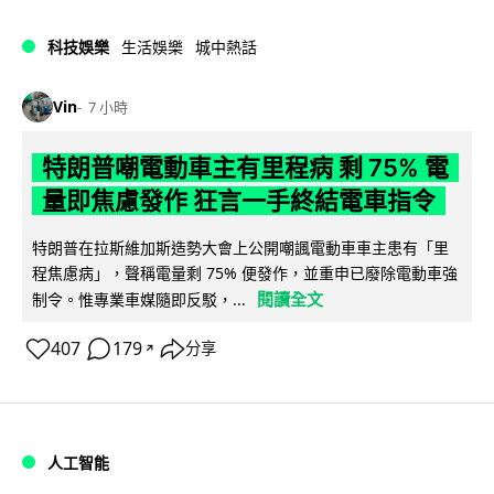
科技娛樂
生活娛樂
城中熱話
Vin
7 小時
特朗普嘲電動車主有里程病 剩 75% 電
量即焦慮發作 狂言一手終結電車指令
特朗普在拉斯維加斯造勢大會上公開嘲諷電動車車主患有「里
程焦慮病」，聲稱電量剩 75% 便發作，並重申已廢除電動車強
閱讀全文
制令。惟專業車媒隨即反駁，...
407
179
分享
↗
人工智能