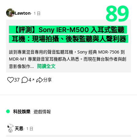
89
Lawton
1 日
【評測】Sony IER-M500 入耳式監聽
耳機：現場拍攝、後製監聽與人聲利器
談到專業混音專用的聲音監聽耳機，Sony 經典 MDR-7506 到
MDR-M1 專業錄音室耳機都為人熟悉。而現在舞台製作者與創
閱讀全文
意影像製作...
37
4
分享
↗
科技娛樂
遊戲情報
天恩
1 日