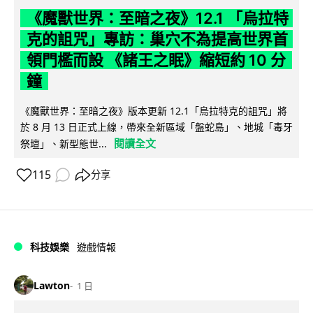
《魔獸世界：至暗之夜》12.1 「烏拉特
克的詛咒」專訪：巢穴不為提高世界首
領門檻而設 《諸王之眠》縮短約 10 分
鐘
《魔獸世界：至暗之夜》版本更新 12.1「烏拉特克的詛咒」將
於 8 月 13 日正式上線，帶來全新區域「盤蛇島」、地城「毒牙
閱讀全文
祭壇」、新型態世...
115
分享
科技娛樂
遊戲情報
Lawton
1 日