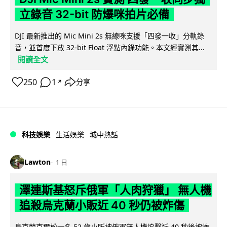
立錄音 32-bit 防爆咪拍片必備
DJI 最新推出的 Mic Mini 2s 無線咪支援「四發一收」分軌錄
音，並首度下放 32-bit Float 浮點內錄功能。本文經實測其...
閱讀全文
250
1
分享
↗
科技娛樂
生活娛樂
城中熱話
Lawton
1 日
澤連斯基怒斥俄軍「人肉狩獵」 無人機
追殺烏克蘭小販近 40 秒仍被炸傷
烏克蘭克爾松一名 52 歲小販被俄軍無人機追擊近 40 秒後被炸