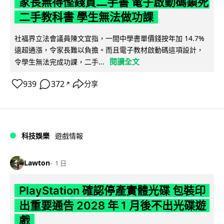
家長無得慳錢買二手書 電子啟動碼鎖死
二手教科書 學生無法做功課
社福界立法會議員陳文宜指，一間中學書單價錢按年加 14.7%
遠超通漲，令家長難以負擔。而且電子教材啟動碼這項設計，
閱讀全文
令學生無法完成功課，二手...
939
372
分享
↗
科技娛樂
遊戲情報
Lawton
1 日
PlayStation 確認停產實體光碟 包裝印
出重要通告 2028 年 1 月後不出光碟遊
戲