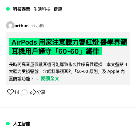
科技娛樂
生活科技
健康
arthur
11 小時
AirPods 用家注意聽力響紅燈 醫學界籲
耳機用戶謹守「60-60」鐵律
長時間高音量佩戴耳機可能導致永久性噪音性聽損。本文盤點 4
大聽力受損警號，介紹科學護耳的「60-60 原則」及 Apple 內
閱讀全文
置防護功能，...
14
分享
人工智能