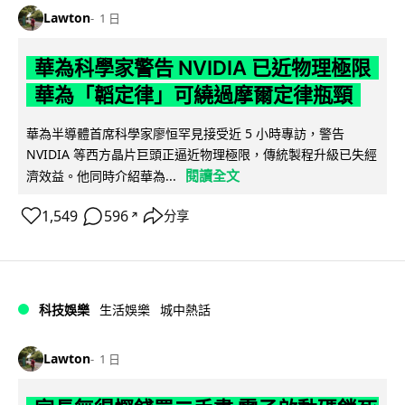
Lawton
1 日
華為科學家警告 NVIDIA 已近物理極限
華為「韜定律」可繞過摩爾定律瓶頸
華為半導體首席科學家廖恒罕見接受近 5 小時專訪，警告
NVIDIA 等西方晶片巨頭正逼近物理極限，傳統製程升級已失經
閱讀全文
濟效益。他同時介紹華為...
1,549
596
分享
↗
科技娛樂
生活娛樂
城中熱話
Lawton
1 日