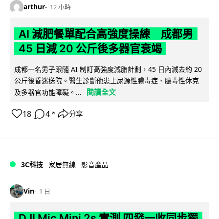
arthur
12 小時
AI 減肥餐單配合高強度操練 成都男
45 日減 20 公斤後多器官衰竭
成都一名男子跟隨 AI 制訂高強度減脂計劃，45 日內減去約 20
公斤後昏迷送院。醫生診斷他患上尿源性膿毒症、膿毒性休克
閱讀全文
及多器官功能障礙。...
18
4
分享
↗
3C科技
家居無線
影音產品
Vin
1 日
DJI Mic Mini 2s 實測 四發一收同步獨