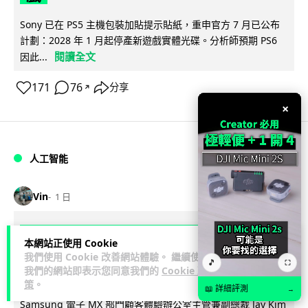
Sony 已在 PS5 主機包裝加貼提示貼紙，重申官方 7 月已公布
計劃：2028 年 1 月起停產新遊戲實體光碟。分析師預期 PS6
閱讀全文
因此...
171
76
分享
↗
×
人工智能
Vin
1 日
Samsung 展示 Galaxy AI 新方向 未來
本網站正使用 Cookie
手機毋須輸入文字 轉向 Agent 全自動操
我們使用 Cookie 改善網站體驗。 繼續使用
🎵
⛶
我們的網站即表示您同意我們的
Cookie 政
作
策
。
📖 詳細評測
→
Samsung 電子 MX 部門顧客體驗辦公室主管兼副總裁 Jay Kim