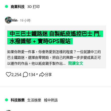
商業科技
3D 打印
Vin
19 小時
中三巴士鐵路迷 自製紙皮遙控巴士 門,
水撥識郁 + 實時GPS報站
如果你熱愛一件事，你會熱愛到怎樣的程度？一位就讀中三的
巴士鐵路迷，選擇由零開始，把自己的興趣一步步變成真正可
閱讀全文
以運作的作品。他以紙皮親手製作出...
2,254
134
分享
↗
科技娛樂
生活娛樂
城中熱話