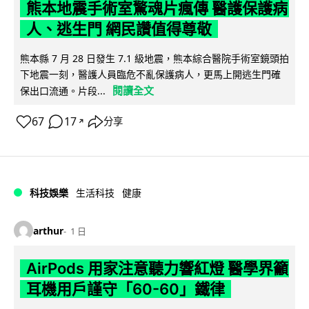
熊本地震手術室驚魂片瘋傳 醫護保護病
人、逃生門 網民讚值得尊敬
熊本縣 7 月 28 日發生 7.1 級地震，熊本綜合醫院手術室鏡頭拍
下地震一刻，醫護人員臨危不亂保護病人，更馬上開逃生門確
閱讀全文
保出口流通。片段...
67
17
分享
↗
科技娛樂
生活科技
健康
arthur
1 日
AirPods 用家注意聽力響紅燈 醫學界籲
耳機用戶謹守「60-60」鐵律