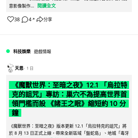
閱讀全文
意影像製作...
38
4
分享
↗
科技娛樂
遊戲情報
天恩
1 日
《魔獸世界：至暗之夜》12.1 「烏拉特
克的詛咒」專訪：巢穴不為提高世界首
領門檻而設 《諸王之眠》縮短約 10 分
鐘
《魔獸世界：至暗之夜》版本更新 12.1「烏拉特克的詛咒」將
於 8 月 13 日正式上線，帶來全新區域「盤蛇島」、地城「毒牙