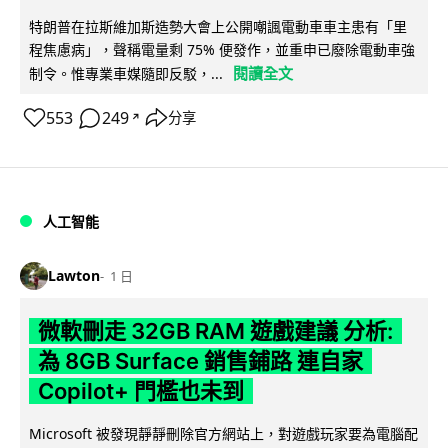
特朗普在拉斯維加斯造勢大會上公開嘲諷電動車車主患有「里
程焦慮病」，聲稱電量剩 75% 便發作，並重申已廢除電動車強
閱讀全文
制令。惟專業車媒隨即反駁，...
553
249
分享
↗
人工智能
Lawton
1 日
微軟刪走 32GB RAM 遊戲建議 分析:
為 8GB Surface 銷售鋪路 連自家
Copilot+ 門檻也未到
Microsoft 被發現靜靜刪除官方網站上，對遊戲玩家要為電腦配