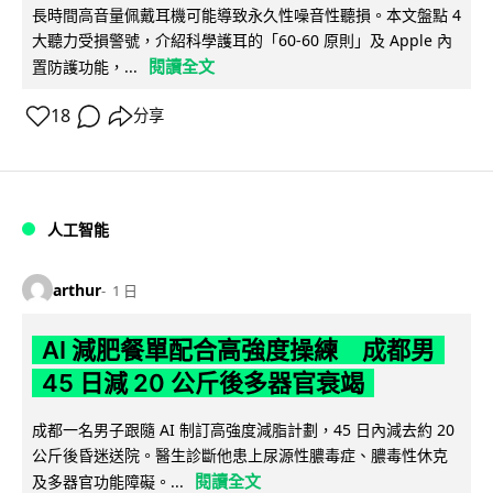
長時間高音量佩戴耳機可能導致永久性噪音性聽損。本文盤點 4
大聽力受損警號，介紹科學護耳的「60-60 原則」及 Apple 內
閱讀全文
置防護功能，...
18
分享
人工智能
arthur
1 日
AI 減肥餐單配合高強度操練 成都男
45 日減 20 公斤後多器官衰竭
成都一名男子跟隨 AI 制訂高強度減脂計劃，45 日內減去約 20
公斤後昏迷送院。醫生診斷他患上尿源性膿毒症、膿毒性休克
閱讀全文
及多器官功能障礙。...