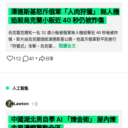
澤連斯基怒斥俄軍「人肉狩獵」 無人機
追殺烏克蘭小販近 40 秒仍被炸傷
烏克蘭克爾松一名 52 歲小販被俄軍無人機追擊近 40 秒後被炸
傷，影片由烏克蘭總統澤連斯基公開。他直斥俄軍對平民進行
閱讀全文
「狩獵式」攻擊，烏克蘭...
112
41
分享
↗
人工智能
Lawton
1 日
中國湖北男自學 AI 「煉金術」 屋內煉
金冒濃煙驚動全區