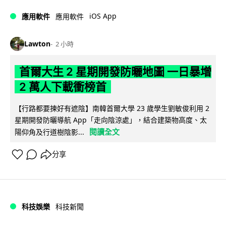
iOS App
應用軟件
應用軟件
Lawton
2 小時
首爾大生 2 星期開發防曬地圖 一日暴增
2 萬人下載衝榜首
【行路都要揀好有遮陰】南韓首爾大學 23 歲學生劉敏俊利用 2
星期開發防曬導航 App「走向陰涼處」，結合建築物高度、太
閱讀全文
陽仰角及行道樹陰影...
分享
科技娛樂
科技新聞