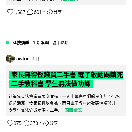
1,587
601
分享
↗
科技娛樂
生活娛樂
城中熱話
Lawton
1 日
家長無得慳錢買二手書 電子啟動碼鎖死
二手教科書 學生無法做功課
社福界立法會議員陳文宜指，一間中學書單價錢按年加 14.7%
遠超通漲，令家長難以負擔。而且電子教材啟動碼這項設計，
閱讀全文
令學生無法完成功課，二手...
975
378
分享
↗