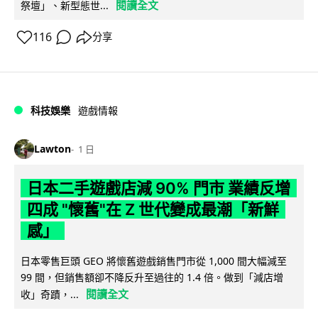
閱讀全文
祭壇」、新型態世...
116
分享
科技娛樂
遊戲情報
Lawton
1 日
日本二手遊戲店減 90% 門市 業績反增
四成 "懷舊"在 Z 世代變成最潮「新鮮
感」
日本零售巨頭 GEO 將懷舊遊戲銷售門市從 1,000 間大幅減至
99 間，但銷售額卻不降反升至過往的 1.4 倍。做到「減店增
閱讀全文
收」奇蹟，...