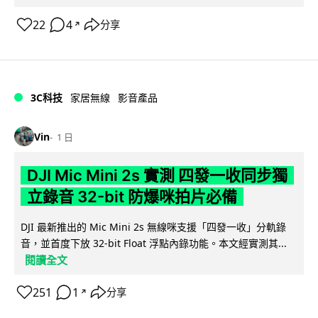
22
4
分享
↗
3C科技
家居無線
影音產品
Vin
1 日
DJI Mic Mini 2s 實測 四發一收同步獨
立錄音 32-bit 防爆咪拍片必備
DJI 最新推出的 Mic Mini 2s 無線咪支援「四發一收」分軌錄
音，並首度下放 32-bit Float 浮點內錄功能。本文經實測其...
閱讀全文
251
1
分享
↗