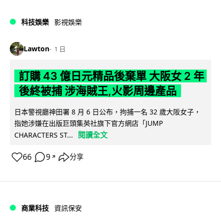
科技娛樂
影視娛樂
Lawton
1 日
訂購 43 億日元精品後棄單 大阪女 2 年
後終被捕 涉海賊王,火影周邊產品
日本警視廳神田署 8 月 6 日公布，拘捕一名 32 歲大阪女子，
指她涉嫌在出版巨頭集英社旗下官方網店「JUMP
閱讀全文
CHARACTERS ST...
66
9
分享
↗
商業科技
資訊保安