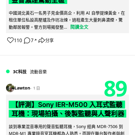
中國湖北黃石一名男子見金價高企，利用 AI 自學提煉黃金，在
租住單位私設高壓爐及作坊冶煉，過程產生大量刺鼻濃煙，驚
閱讀全文
動鄰居報警。警方到場揭發整...
110
7
分享
↗
3C科技
流動音樂
89
Lawton
1 日
【評測】Sony IER-M500 入耳式監聽
耳機：現場拍攝、後製監聽與人聲利器
談到專業混音專用的聲音監聽耳機，Sony 經典 MDR-7506 到
MDR-M1 專業錄音室耳機都為人熟悉。而現在舞台製作者與創