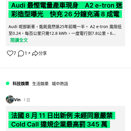
Audi 最慳電量產車現身 A2 e-tron 迷
彩造型曝光 快充 26 分鐘充滿 8 成電
Audi 呢部新車，能耗竟然係25年前嘅一半。 A2 e-tron 風阻低
至0.24，每百公里只需12.8 kWh，一度電行到7.8公里。6...
閱讀全文
7
1
分享
↗
科技娛樂
生活娛樂
城中熱話
Vin
1 日
法國 8 月 11 日出新例 未經同意嚴禁
Cold Call 違規企業最高罰 345 萬