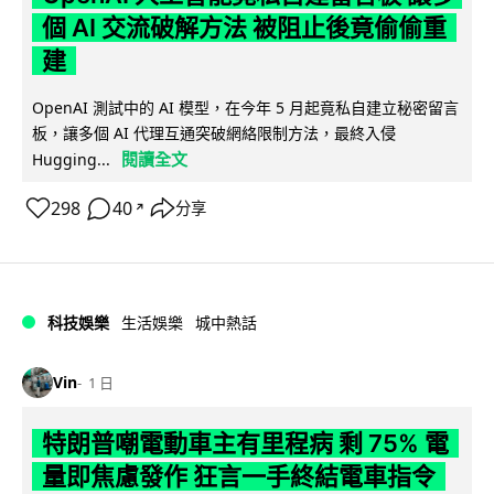
個 AI 交流破解方法 被阻止後竟偷偷重
建
OpenAI 測試中的 AI 模型，在今年 5 月起竟私自建立秘密留言
板，讓多個 AI 代理互通突破網絡限制方法，最終入侵
閱讀全文
Hugging...
298
40
分享
↗
科技娛樂
生活娛樂
城中熱話
Vin
1 日
特朗普嘲電動車主有里程病 剩 75% 電
量即焦慮發作 狂言一手終結電車指令