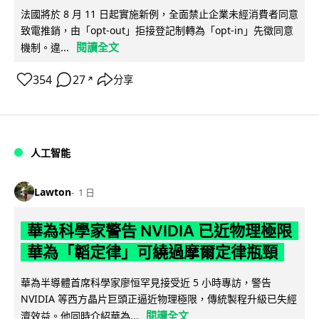
法國將於 8 月 11 日起實施新例，全面禁止企業未經消費者同意
致電推銷，由「opt-out」拒接登記制轉為「opt-in」先徵同意
閱讀全文
機制。違...
354
27
分享
↗
人工智能
Lawton
1 日
華為科學家警告 NVIDIA 已近物理極限
華為「韜定律」可繞過摩爾定律瓶頸
華為半導體首席科學家廖恒罕見接受近 5 小時專訪，警告
NVIDIA 等西方晶片巨頭正逼近物理極限，傳統製程升級已失經
閱讀全文
濟效益。他同時介紹華為...