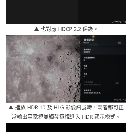
▲
也對應 HDCP 2.2 保護。
▲
播放 HDR 10 及 HLG 影像訊號時，兩者都可正
常輸出至電視並觸發電視進入 HDR 顯示模式。