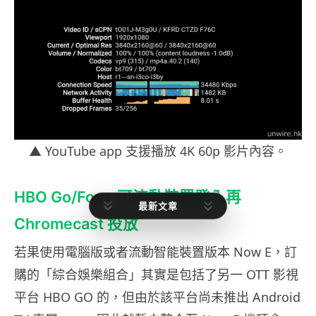
▲
YouTube app 支援播放 4K 60p 影片內容。
HBO Go/Fox+ 可流動裝置登入再
最新文章
Chromecast 投放
若果使用電腦版或者流動智能裝置版本 Now E，訂
購的「綜合娛樂組合」其實是包括了另一 OTT 影視
平台 HBO GO 的，但由於該平台尚未推出 Android