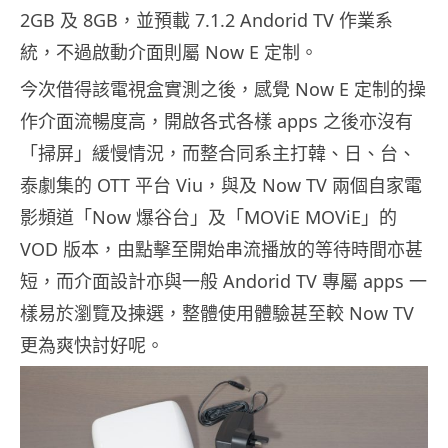
2GB 及 8GB，並預載 7.1.2 Andorid TV 作業系
統，不過啟動介面則屬 Now E 定制。
今次借得該電視盒實測之後，感覺 Now E 定制的操
作介面流暢度高，開啟各式各樣 apps 之後亦沒有
「掃屏」緩慢情況，而整合同系主打韓、日、台、
泰劇集的 OTT 平台 Viu，與及 Now TV 兩個自家電
影頻道「Now 爆谷台」及「MOViE MOViE」的
VOD 版本，由點擊至開始串流播放的等待時間亦甚
短，而介面設計亦與一般 Andorid TV 專屬 apps 一
樣易於瀏覽及揀選，整體使用體驗甚至較 Now TV
更為爽快討好呢。